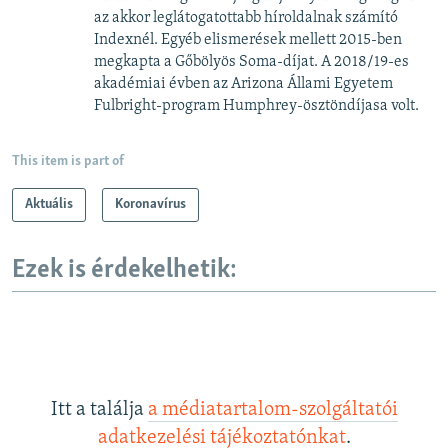
az akkor leglátogatottabb híroldalnak számító
Indexnél. Egyéb elismerések mellett 2015-ben
megkapta a Gőbölyös Soma-díjat. A 2018/19-es
akadémiai évben az Arizona Állami Egyetem
Fulbright-program Humphrey-ösztöndíjasa volt.
This item is part of
Aktuális
Koronavírus
Ezek is érdekelhetik:
Itt a találja
a médiatartalom-szolgáltatói
adatkezelési tájékoztatónkat
.