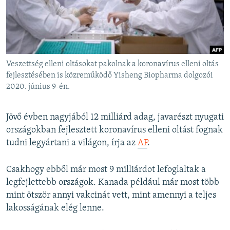
EURÓPAI UNIÓ
VILÁG
KLÍMAVÁLTOZÁS
A MÚLT TANULSÁGAI
Veszettség elleni oltásokat pakolnak a koronavírus elleni oltás
fejlesztésében is közreműködő Yisheng Biopharma dolgozói
2020. június 9-én.
KÖVESSEN MINKET!
Jövő évben nagyjából 12 milliárd adag, javarészt nyugati
országokban fejlesztett koronavírus elleni oltást fognak
Valamennyi RFE/RL weboldal
tudni legyártani a világon, írja az
AP
.
Csakhogy ebből már most 9 milliárdot lefoglaltak a
legfejlettebb országok. Kanada például már most több
mint ötször annyi vakcinát vett, mint amennyi a teljes
lakosságának elég lenne.