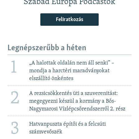
Szabad Európa Podcastok
Feliratkozás
Legnépszerűbb a héten
1
„A halottak oldalán nem áll senki” –
mondja a harctéri maradványokat
elszállító önkéntes
2
A rezsicsökkentés üti a szuverenitást:
megegyezni készül a kormány a Bős-
Nagymarosi Vízlépcsőrendszerről 2. rész
3
Hatvanpuszta építői és a felcsúti
számvevőszék