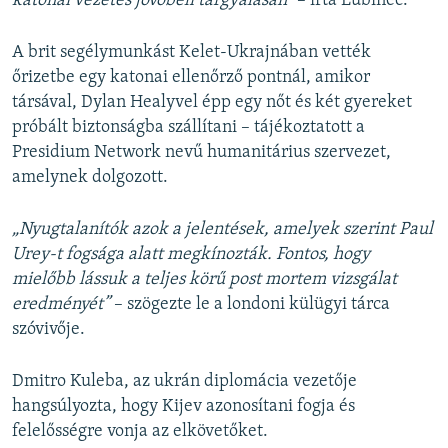
katonai vezetés jövőbeli tárgyalásán”
– írta Lubinec.
A brit segélymunkást Kelet-Ukrajnában vették
őrizetbe egy katonai ellenőrző pontnál, amikor
társával, Dylan Healyvel épp egy nőt és két gyereket
próbált biztonságba szállítani – tájékoztatott a
Presidium Network nevű humanitárius szervezet,
amelynek dolgozott.
„Nyugtalanítók azok a jelentések, amelyek szerint Paul
Urey-t fogsága alatt megkínozták. Fontos, hogy
mielőbb lássuk a teljes körű post mortem vizsgálat
eredményét”
– szögezte le a londoni külügyi tárca
szóvivője.
Dmitro Kuleba, az ukrán diplomácia vezetője
hangsúlyozta, hogy Kijev azonosítani fogja és
felelősségre vonja az elkövetőket.