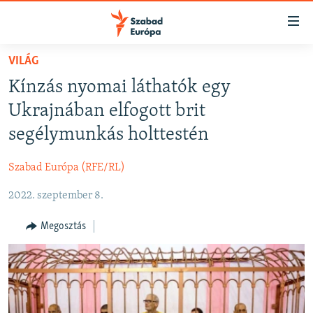
Akadálymentes
mód
Ugrás
VILÁG
a
NAPIRENDEN
Kínzás nyomai láthatók egy
fő
AKTUÁLIS
oldalra
Ukrajnában elfogott brit
FELIRATKOZÁS
PODCASTOK
Ugrás
segélymunkás holttestén
a
VIDEÓK
tartalomjegyzékre
Szabad Európa (RFE/RL)
Spotify
ELEMZŐ
Ugrás
a
2022. szeptember 8.
NER15
Feliratkozás
keresésre
SZABADON
Megosztás
TÁRSADALOM
DEMOKRÁCIA
A PÉNZ NYOMÁBAN