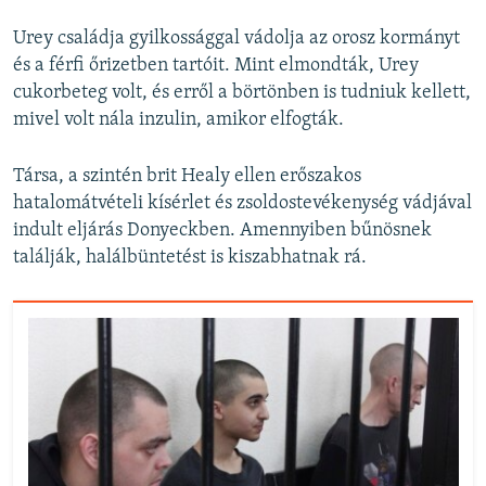
Urey családja gyilkossággal vádolja az orosz kormányt
és a férfi őrizetben tartóit. Mint elmondták, Urey
cukorbeteg volt, és erről a börtönben is tudniuk kellett,
mivel volt nála inzulin, amikor elfogták.
Társa, a szintén brit Healy ellen erőszakos
hatalomátvételi kísérlet és zsoldostevékenység vádjával
indult eljárás Donyeckben. Amennyiben bűnösnek
találják, halálbüntetést is kiszabhatnak rá.