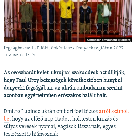
EURÓPAI UNIÓ
VILÁG
KLÍMAVÁLTOZÁS
A MÚLT TANULSÁGAI
Fogságba esett külföldi önkéntesek Donyeck régióban 2022.
KÖVESSEN MINKET!
augusztus 15-én
Az oroszbarát kelet-ukrajnai szakadárok azt állítják,
hogy Paul Urey betegségek következtében hunyt el
Valamennyi RFE/RL weboldal
donyecki fogságában, az ukrán ombudsman szerint
azonban egyértelműen erőszakos halált halt.
Dmitro Lubinec ukrán emberi jogi biztos
arról számolt
be
, hogy az előző nap átadott holttesten kínzás és
súlyos verések nyomai, vágások látszanak, egyes
testrészei is hiányoznak.