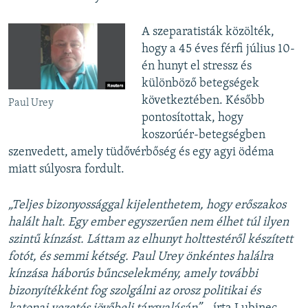
A szeparatisták közölték,
hogy a 45 éves férfi július 10-
én hunyt el stressz és
különböző betegségek
következtében. Később
Paul Urey
pontosítottak, hogy
koszorúér-betegségben
szenvedett, amely tüdővérbőség és egy agyi ödéma
miatt súlyosra fordult.
„Teljes bizonyossággal kijelenthetem, hogy erőszakos
halált halt. Egy ember egyszerűen nem élhet túl ilyen
szintű kínzást. Láttam az elhunyt holttestéről készített
fotót, és semmi kétség. Paul Urey önkéntes halálra
kínzása háborús bűncselekmény, amely további
bizonyítékként fog szolgálni az orosz politikai és