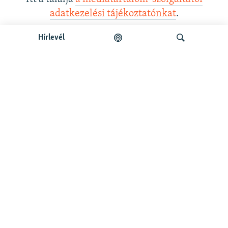
adatkezelési tájékoztatónkat
.
Hírlevél
Legfrissebb podcastunk:
Keresés
Legfrissebb
Falusi Mariann: A siker jó érzés, de fontosabb a hozzá
vezető út