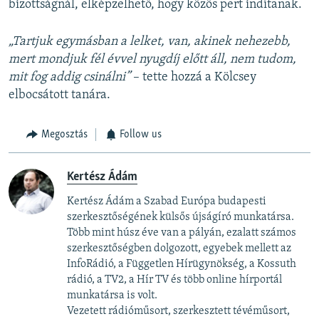
bizottságnál, elképzelhető, hogy közös pert indítanak.
„Tartjuk egymásban a lelket, van, akinek nehezebb,
mert mondjuk fél évvel nyugdíj előtt áll, nem tudom,
mit fog addig csinálni”
– tette hozzá a Kölcsey
elbocsátott tanára.
Megosztás
Follow us
Kertész Ádám
Kertész Ádám a Szabad Európa budapesti
szerkesztőségének külsős újságíró munkatársa.
Több mint húsz éve van a pályán, ezalatt számos
szerkesztőségben dolgozott, egyebek mellett az
InfoRádió, a Független Hírügynökség, a Kossuth
rádió, a TV2, a Hír TV és több online hírportál
munkatársa is volt.
Vezetett rádióműsort, szerkesztett tévéműsort,