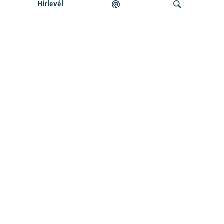
Hírlevél
Legfrissebb podcastunk:
Keresés
Legfrissebb
Falusi Mariann: A siker jó érzés, de fontosabb a hozzá
vezető út
Szabad Európa Podcastok