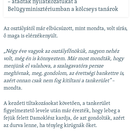
– átadták nyilatkozatukat a
Belügyminisztériumban a kölcseys tanárok
Az osztályától már elbúcsúzott, mint mondta, volt sírás,
ő maga is elérzékenyült.
„Négy éve vagyok az osztályfőnökük, nagyon nehéz
volt, még én is könnyeztem. Már most mondták, hogy
menjünk el valahova, a szalagavatóra persze
meghívnak, meg, gondolom, az érettségi bankettre is,
azért onnan csak nem fog kitiltani a tankerület”
–
mondta.
A kezdeti tiltakozásokat követően, a tankerület
figyelmeztető levele után már érezték, hogy lebeg a
fejük felett Damoklész kardja, de azt gondolták, azért
az durva lenne, ha tényleg kirúgnák őket.