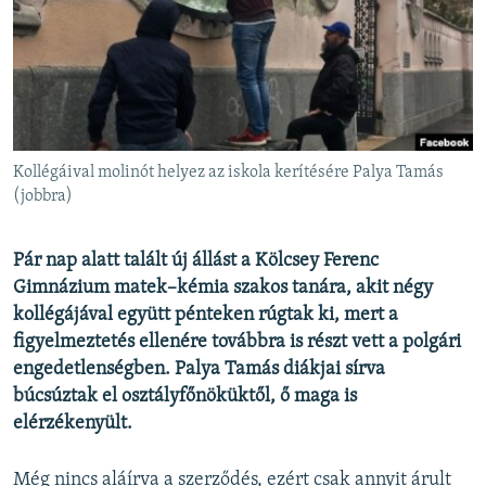
EURÓPAI UNIÓ
VILÁG
KLÍMAVÁLTOZÁS
A MÚLT TANULSÁGAI
Kollégáival molinót helyez az iskola kerítésére Palya Tamás
KÖVESSEN MINKET!
(jobbra)
Pár nap alatt talált új állást a Kölcsey Ferenc
Gimnázium matek–kémia szakos tanára, akit négy
Valamennyi RFE/RL weboldal
kollégájával együtt pénteken rúgtak ki, mert a
figyelmeztetés ellenére továbbra is részt vett a polgári
engedetlenségben. Palya Tamás diákjai sírva
búcsúztak el osztályfőnöküktől, ő maga is
elérzékenyült.
Még nincs aláírva a szerződés, ezért csak annyit árult