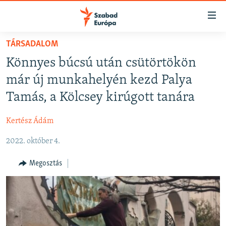
Akadálymentes
mód
Ugrás
TÁRSADALOM
a
NAPIRENDEN
Könnyes búcsú után csütörtökön
fő
AKTUÁLIS
oldalra
már új munkahelyén kezd Palya
FELIRATKOZÁS
PODCASTOK
Ugrás
Tamás, a Kölcsey kirúgott tanára
a
VIDEÓK
tartalomjegyzékre
Kertész Ádám
Spotify
ELEMZŐ
Ugrás
a
2022. október 4.
NER15
Feliratkozás
keresésre
SZABADON
Megosztás
TÁRSADALOM
DEMOKRÁCIA
A PÉNZ NYOMÁBAN