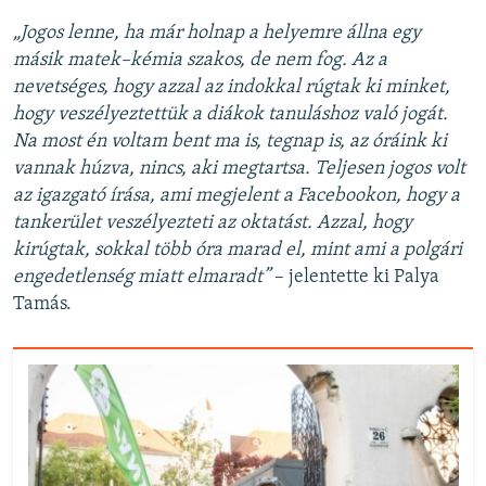
„Jogos lenne, ha már holnap a helyemre állna egy
másik matek–kémia szakos, de nem fog. Az a
nevetséges, hogy azzal az indokkal rúgtak ki minket,
hogy veszélyeztettük a diákok tanuláshoz való jogát.
Na most én voltam bent ma is, tegnap is, az óráink ki
vannak húzva, nincs, aki megtartsa. Teljesen jogos volt
az igazgató írása, ami megjelent a Facebookon, hogy a
tankerület veszélyezteti az oktatást. Azzal, hogy
kirúgtak, sokkal több óra marad el, mint ami a polgári
engedetlenség miatt elmaradt”
– jelentette ki Palya
Tamás.