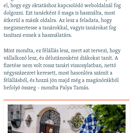
el, hogy egy oktatáshoz kapcsolódó weboldalnál fog
dolgozni. Ezt tanárként ő maga is használta, most
átkerül a másik oldalra. Az lesz a feladata, hogy
megismertesse a tanárokkal, vagyis tanárokat fog
tanítani ennek a használatára.
Mint mondta, ez félállás lesz, mert azt tervezi, hogy
vállalkozó lesz, és délutánonként diákokat tanít. A
fizetése nem volt rossz tanári viszonylatban, nettó
négyszázezret keresett, most hasonlóra számít a
félállásból, és hozzá jön majd még a magánórákból
befolyó összeg – mondta Palya Tamás.