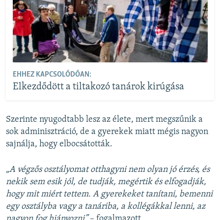
EHHEZ KAPCSOLÓDÓAN:
Elkezdődött a tiltakozó tanárok kirúgása
Szerinte nyugodtabb lesz az élete, mert megszűnik a
sok adminisztráció, de a gyerekek miatt mégis nagyon
sajnálja, hogy elbocsátották.
„A végzős osztályomat otthagyni nem olyan jó érzés, és
nekik sem esik jól, de tudják, megértik és elfogadják,
hogy mit miért tettem. A gyerekeket tanítani, bemenni
egy osztályba vagy a tanáriba, a kollégákkal lenni, az
nagyon fog hiányozni”
– fogalmazott.