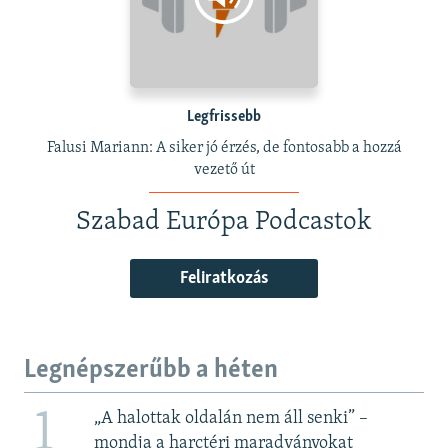
Legfrissebb
Falusi Mariann: A siker jó érzés, de fontosabb a hozzá
vezető út
Szabad Európa Podcastok
Feliratkozás
Legnépszerűbb a héten
1
„A halottak oldalán nem áll senki” –
mondja a harctéri maradványokat