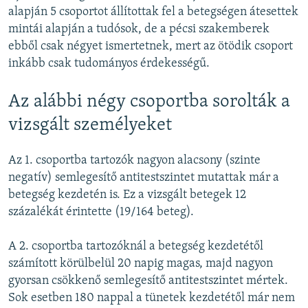
alapján 5 csoportot állítottak fel a betegségen átesettek
mintái alapján a tudósok, de a pécsi szakemberek
ebből csak négyet ismertetnek, mert az ötödik csoport
inkább csak tudományos érdekességű.
Az alábbi négy csoportba sorolták a
vizsgált személyeket
Az 1. csoportba tartozók nagyon alacsony (szinte
negatív) semlegesítő antitestszintet mutattak már a
betegség kezdetén is. Ez a vizsgált betegek 12
százalékát érintette (19/164 beteg).
A 2. csoportba tartozóknál a betegség kezdetétől
számított körülbelül 20 napig magas, majd nagyon
gyorsan csökkenő semlegesítő antitestszintet mértek.
Sok esetben 180 nappal a tünetek kezdetétől már nem