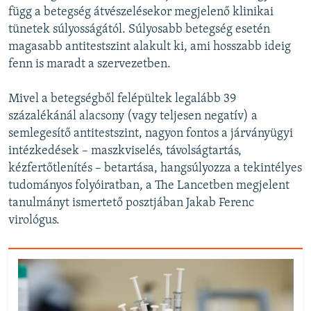
függ a betegség átvészelésekor megjelenő klinikai
tünetek súlyosságától. Súlyosabb betegség esetén
magasabb antitestszint alakult ki, ami hosszabb ideig
fenn is maradt a szervezetben.
Mivel a betegségből felépültek legalább 39
százalékánál alacsony (vagy teljesen negatív) a
semlegesítő antitestszint, nagyon fontos a járványügyi
intézkedések – maszkviselés, távolságtartás,
kézfertőtlenítés – betartása, hangsúlyozza a tekintélyes
tudományos folyóiratban, a The Lancetben megjelent
tanulmányt ismertető posztjában Jakab Ferenc
virológus.