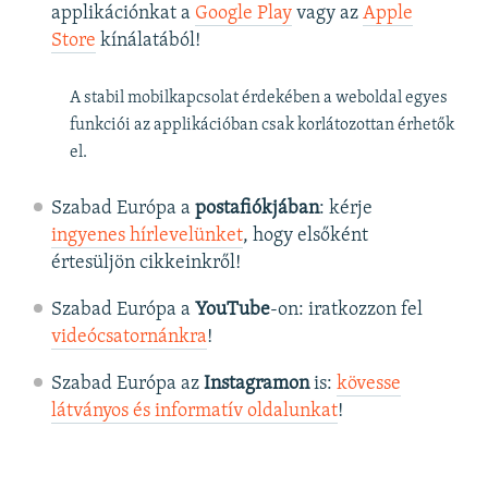
applikációnkat a
Google Play
vagy az
Apple
Store
kínálatából!
A stabil mobilkapcsolat érdekében a weboldal egyes
funkciói az applikációban csak korlátozottan érhetők
el.
Szabad Európa a
postafiókjában
: kérje
ingyenes hírlevelünket
, hogy elsőként
értesüljön cikkeinkről!
Szabad Európa a
YouTube
-on: iratkozzon fel
videócsatornánkra
!
Szabad Európa az
Instagramon
is:
kövesse
látványos és informatív oldalunkat
! ​