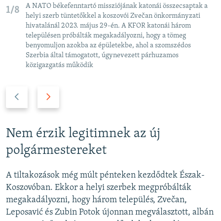
A NATO békefenntartó missziójának katonái összecsaptak a
1/8
helyi szerb tüntetőkkel a koszovói Zvečan önkormányzati
hivatalánál 2023. május 29-én. A KFOR katonái három
településen próbálták megakadályozni, hogy a tömeg
benyomuljon azokba az épületekbe, ahol a szomszédos
Szerbia által támogatott, úgynevezett párhuzamos
közigazgatás működik
P
N
r
e
e
x
v
t
Nem érzik legitimnek az új
i
s
polgármestereket
o
l
u
i
A tiltakozások még múlt pénteken kezdődtek Észak-
s
d
Koszovóban. Ekkor a helyi szerbek megpróbálták
s
e
megakadályozni, hogy három település, Zvečan,
l
Leposavić és Zubin Potok újonnan megválasztott, albán
i