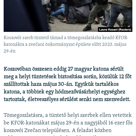
EURÓPAI UNIÓ
VILÁG
KLÍMAVÁLTOZÁS
A MÚLT TANULSÁGAI
Koszovói szerb tüntető támad a tömegoszlatásba kezdő KFOR-
katonákra a zvečani önkormányzat épülete előtt 2023. május
29-én
KÖVESSEN MINKET!
Koszovóban összesen eddig 27 magyar katona sérült
meg a helyi tüntetések biztosítása során, közülük 12 főt
Valamennyi RFE/RL weboldal
szállítottak haza május 30-án. Egyikük tartalékos
katona, a többiek egy hódmezővásárhelyi egységhez
tartoztak, életveszélyes sérülést senki nem szenvedett.
Tömegoszlatásra, a tüntető helyi szerbek ellen vetettek
be KFOR-katonákat május 29-én a nagyjából 16 ezer fős
koszovói Zvečan településen. A feladat közben