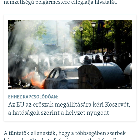
nemzetiségű polgármestere elfoglalja hivatalát.
d
e
EHHEZ KAPCSOLÓDÓAN:
Az EU az erőszak megállítására kéri Koszovót,
a hatóságok szerint a helyzet nyugodt
A tüntetők ellenezték, hogy a többségében szerbek