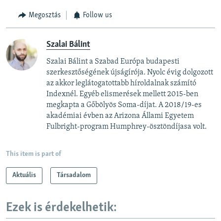
Megosztás
Follow us
Szalai Bálint
Szalai Bálint a Szabad Európa budapesti
szerkesztőségének újságírója. Nyolc évig dolgozott
az akkor leglátogatottabb híroldalnak számító
Indexnél. Egyéb elismerések mellett 2015-ben
megkapta a Gőbölyös Soma-díjat. A 2018/19-es
akadémiai évben az Arizona Állami Egyetem
Fulbright-program Humphrey-ösztöndíjasa volt.
This item is part of
Aktuális
Társadalom
Ezek is érdekelhetik: