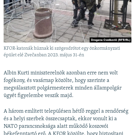
KFOR-katonák húznak ki szögesdrótot egy önkormányzati
épület elé Zvečanban 2023. május 31-én
Albin Kurti miniszterelnök azonban erre nem volt
fogékony, és vasárnap közölte, hogy szerinte a
megválasztott polgármesterek minden állampolgár
ügyét figyelembe veszik majd.
A három említett településen hétfő reggel a rendőrség
és a helyi szerbek összecsaptak, ekkor vonult ki a
NATO parancsnoksága alatt működő koszovói
békefenntartó erő. A KFOR közölte, hogy biztosítani