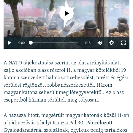
Jelenleg nincs elérhető tartalom
Auto
0:00
1:13
240p
A NATO tájékoztatása szerint az olasz irányítás alatt
360p
zajló akcióban olasz részről 11, a magyar kötelékből 19
Auto
240p
360p
480p
480p
katona szenvedett halmozott sebesülést, törést és égési
720p
sérülést rögtönzött robbanószerkezettől. Három
720p
1080p
magyar katona sebesült meg lőfegyverektől. Az olasz
1080p
csoportból hárman sérültek meg súlyosan.
A hazaszállított, megsérült magyar katonák közül 11-en
a hódmezővásárhelyi Kinizsi Pál 30. Páncélozott
Gyalogdandárnál szolgálnak, egyikük pedig tartalékos