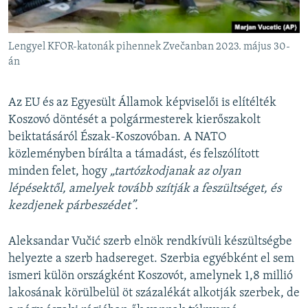
Lengyel KFOR-katonák pihennek Zvečanban 2023. május 30-
án
Az EU és az Egyesült Államok képviselői is elítélték
Koszovó döntését a polgármesterek kierőszakolt
beiktatásáról Észak-Koszovóban. A NATO
közleményben bírálta a támadást, és felszólított
minden felet, hogy
„tartózkodjanak az olyan
lépésektől, amelyek tovább szítják a feszültséget, és
kezdjenek párbeszédet”.
Aleksandar Vučić szerb elnök rendkívüli készültségbe
helyezte a szerb hadsereget. Szerbia egyébként el sem
ismeri külön országként Koszovót, amelynek 1,8 millió
lakosának körülbelül öt százalékát alkotják szerbek, de