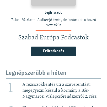
Legfrissebb
Falusi Mariann: A siker jó érzés, de fontosabb a hozzá
vezető út
Szabad Európa Podcastok
Feliratkozás
Legnépszerűbb a héten
1
A rezsicsökkentés üti a szuverenitást:
megegyezni készül a kormány a Bős-
Nagymarosi Vízlépcsőrendszerről 2. rész