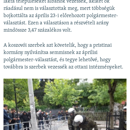
lakta településeket albánok vezessék, akiket ők
ráadásul nem is választottak meg, mert többségük
bojkottálta az április 23-i előrehozott polgármester-
választást. Ezen a választáson a részvételi arány
mindössze 3,47 százalékos volt.
A koszovói szerbek azt követelik, hogy a pristinai
kormány nyilvánítsa semmisnek az áprilisi
polgármester-választást, és tegye lehetővé, hogy
továbbra is szerbek vezessék az ottani intézményeket.