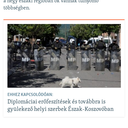
a négy északi régióban ők vannak túlnyomó
többségben.
EHHEZ KAPCSOLÓDÓAN:
Diplomáciai erőfeszítések és továbbra is
gyülekező helyi szerbek Észak-Koszovóban