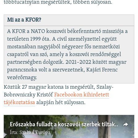
többtucatnyian megsérültek, többen súlyosan.
Mi az a KFOR?
A KFOR a NATO koszovói békefenntartó missziója a
területen 1999 óta. A civil személyzettel együtt
mostanában nagyjából négyezer fős nemzetközi
csapatról van szó, amely a koszovói rendőrséggel
partnerségben dolgozik. 2021–2022 között magyar
parancsnoka volt a szervezetnek, Kajári Ferenc
vezérőrnagy.
Köztük 27 magyar katona is megsérült, Szalay-
Bobrovniczky Kristóf
Facebookon kihirdetett
tájékoztatása
alapján hét súlyosan.
Erőszakba fulladt a koszovói szerbek tiltakozása, magyar békefenntartók is megsérültek
Írta:
Szabad Európa