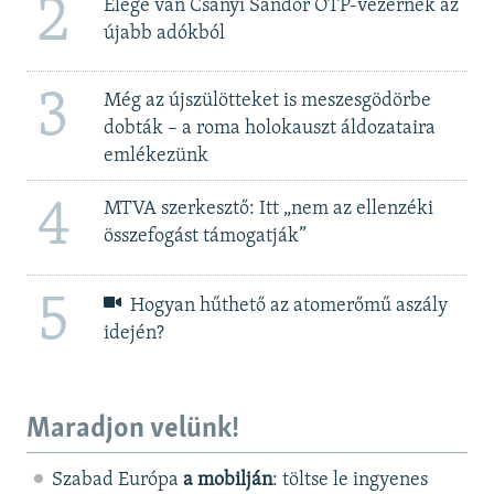
2
Elege van Csányi Sándor OTP-vezérnek az
újabb adókból
3
Még az újszülötteket is meszesgödörbe
dobták – a roma holokauszt áldozataira
emlékezünk
4
MTVA szerkesztő: Itt „nem az ellenzéki
összefogást támogatják”
5
Hogyan hűthető az atomerőmű aszály
idején?
Maradjon velünk!
Szabad Európa
a mobilján
: töltse le ingyenes