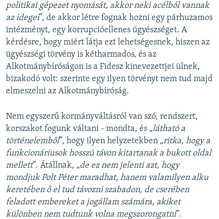
politikai gépezet nyomását, akkor neki acélból vannak
az idegei
”, de akkor létre fognak hozni egy párhuzamos
intézményt, egy korrupcióellenes ügyészséget. A
kérdésre, hogy miért látja ezt lehetségesnek, hiszen az
ügyészségi törvény is kétharmados, és az
Alkotmánybíróságon is a Fidesz kinevezettjei ülnek,
bizakodó volt: szerinte egy ilyen törvényt nem tud majd
elmeszelni az Alkotmánybíróság.
Nem egyszerű kormányváltásról van szó, rendszert,
korszakot fogunk váltani - mondta, és „
látható a
történelemből
”, hogy ilyen helyzetekben „
ritka, hogy a
funkcionáriusok hosszú távon kitartanak a bukott oldal
mellett
”. Átállnak, „
de ez nem jelenti azt, hogy
mondjuk Polt Péter maradhat, hanem valamilyen alku
keretében ő el tud távozni szabadon, de cserében
feladott embereket a jogállam számára, akiket
különben nem tudtunk volna megszorongatni
”.