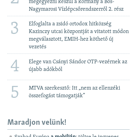
megegyezni készül a kormány a Bős-
Nagymarosi Vízlépcsőrendszerről 2. rész
3
Elfoglalta a zsidó ortodox hitközség
Kazinczy utcai központját a vitatott módon
megválasztott, EMIH-hez köthető új
vezetés
4
Elege van Csányi Sándor OTP-vezérnek az
újabb adókból
5
MTVA szerkesztő: Itt „nem az ellenzéki
összefogást támogatják”
Maradjon velünk!