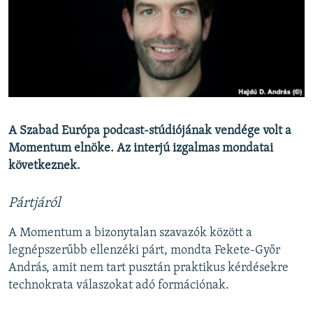
EURÓPAI UNIÓ
VILÁG
KLÍMAVÁLTOZÁS
A MÚLT TANULSÁGAI
KÖVESSEN MINKET!
A Szabad Európa podcast-stúdiójának vendége volt a
Momentum elnöke. Az interjú izgalmas mondatai
következnek.
Valamennyi RFE/RL weboldal
Pártjáról
A Momentum a bizonytalan szavazók között a
legnépszerűbb ellenzéki párt, mondta Fekete-Győr
András, amit nem tart pusztán praktikus kérdésekre
technokrata válaszokat adó formációnak.