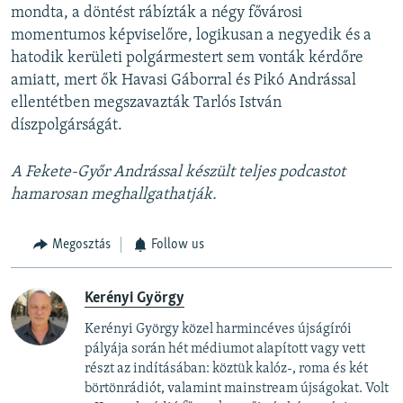
mondta, a döntést rábízták a négy fővárosi
momentumos képviselőre, logikusan a negyedik és a
hatodik kerületi polgármestert sem vonták kérdőre
amiatt, mert ők Havasi Gáborral és Pikó Andrással
ellentétben megszavazták Tarlós István
díszpolgárságát.
A Fekete-Győr Andrással készült teljes podcastot
hamarosan meghallgathatják.
Megosztás
Follow us
Kerényi György
Kerényi György közel harmincéves újságírói
pályája során hét médiumot alapított vagy vett
részt az indításában: köztük kalóz-, roma és két
börtönrádiót, valamint mainstream újságokat. Volt