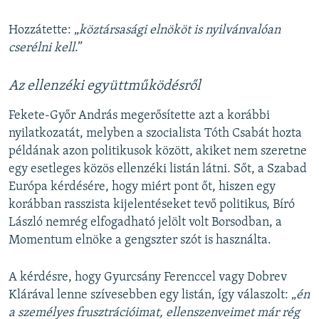
Hozzátette: „
köztársasági elnököt is nyilvánvalóan
cserélni kell
.”
Az ellenzéki együttműködésről
Fekete-Győr András megerősítette azt a korábbi
nyilatkozatát, melyben a szocialista Tóth Csabát hozta
példának azon politikusok között, akiket nem szeretne
egy esetleges közös ellenzéki listán látni. Sőt, a Szabad
Európa kérdésére, hogy miért pont őt, hiszen egy
korábban rasszista kijelentéseket tevő politikus, Bíró
László nemrég elfogadható jelölt volt Borsodban, a
Momentum elnöke a gengszter szót is használta.
A kérdésre, hogy Gyurcsány Ferenccel vagy Dobrev
Klárával lenne szívesebben egy listán, így válaszolt: „
én
a személyes frusztrációimat, ellenszenveimet már rég