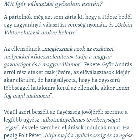
Mit ígér választási győzelem esetén?
A pártelnök még azt sem zárta ki, hogy a Fidesz bedől
egy nagyarányú választási vereség nyomán, és „
Orbán
Viktor elutazik örökre keletre
”.
Az ellenzéknek „
meglesznek azok az eszközei,
melyekkel
»
f
ideszteleníteni
«​
tudja a magyar
gazdaságot és a magyar államot
”. Fekete-Győr András
erről részleteket csak jövőre, az előválasztások idején
akar elárulni, de hangsúlyozta, hogy ha egyszerű
többséggel hatalomra kerül az ellenzék, akkor „
nem
fog majd malmozni
”.
Végül azért beszélt az ügyészség jövőjéről: szerinte a
legfőbb ügyész „
alkotmányellenes tevékenységet
végez
”, és vele szemben eljárások indulnak majd. Ha
pedig Polt Péter „
bírja majd a nyilvánosság és az egész