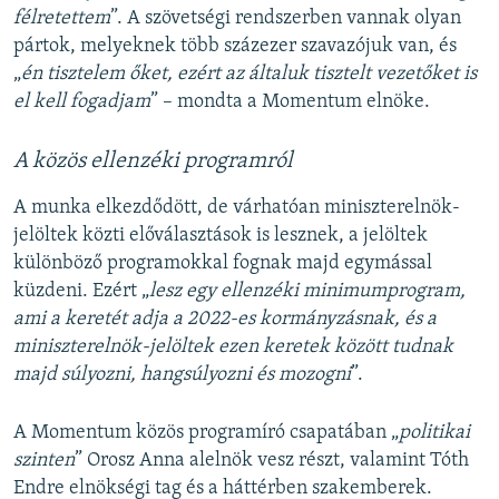
félretettem
”. A szövetségi rendszerben vannak olyan
pártok, melyeknek több százezer szavazójuk van, és
„
én tisztelem őket, ezért az általuk tisztelt vezetőket is
el kell fogadjam
” – mondta a Momentum elnöke.
A közös ellenzéki programról
A munka elkezdődött, de várhatóan miniszterelnök-
jelöltek közti előválasztások is lesznek, a jelöltek
különböző programokkal fognak majd egymással
küzdeni. Ezért „
lesz egy ellenzéki minimumprogram,
ami a keretét adja a 2022-es kormányzásnak, és a
miniszterelnök-jelöltek ezen keretek között tudnak
majd súlyozni, hangsúlyozni és mozogni
”.
A Momentum közös programíró csapatában „
politikai
szinten
” Orosz Anna alelnök vesz részt, valamint Tóth
Endre elnökségi tag és a háttérben szakemberek.