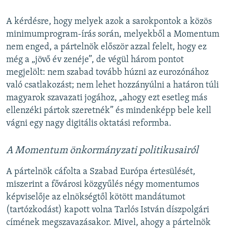
A kérdésre, hogy melyek azok a sarokpontok a közös
minimumprogram-írás során, melyekből a Momentum
nem enged, a pártelnök először azzal felelt, hogy ez
még a „jövő év zenéje”, de végül három pontot
megjelölt: nem szabad tovább húzni az eurozónához
való csatlakozást; nem lehet hozzányúlni a határon túli
magyarok szavazati jogához, „ahogy ezt esetleg más
ellenzéki pártok szeretnék” és mindenképp bele kell
vágni egy nagy digitális oktatási reformba.
A Momentum önkormányzati politikusairól
A pártelnök cáfolta a Szabad Európa értesülését,
miszerint a fővárosi közgyűlés négy momentumos
képviselője az elnökségtől kötött mandátumot
(tartózkodást) kapott volna Tarlós István díszpolgári
címének megszavazásakor. Mivel, ahogy a pártelnök