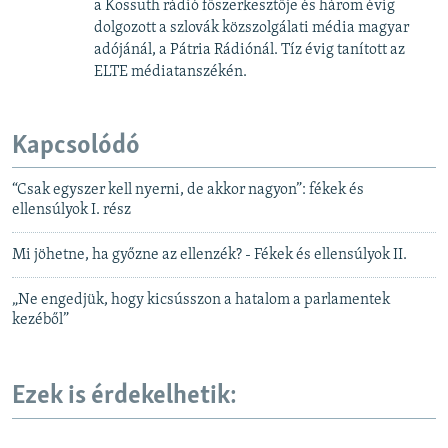
a Kossuth rádió főszerkesztője és három évig
dolgozott a szlovák közszolgálati média magyar
adójánál, a Pátria Rádiónál. Tíz évig tanított az
ELTE médiatanszékén.
Kapcsolódó
“Csak egyszer kell nyerni, de akkor nagyon”: fékek és
ellensúlyok I. rész
Mi jöhetne, ha győzne az ellenzék? - Fékek és ellensúlyok II.
„Ne engedjük, hogy kicsússzon a hatalom a parlamentek
kezéből”
Ezek is érdekelhetik: