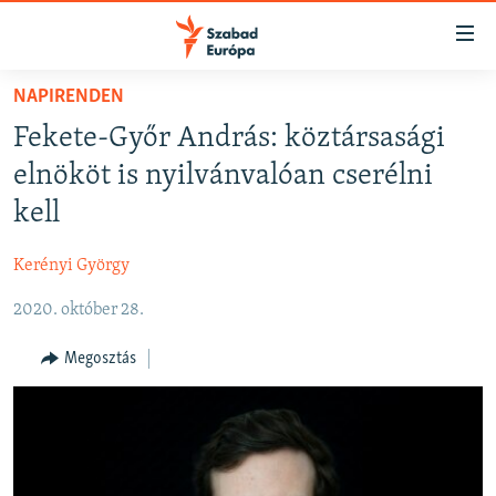
Akadálymentes
mód
Ugrás
NAPIRENDEN
a
NAPIRENDEN
Fekete-Győr András: köztársasági
fő
AKTUÁLIS
oldalra
elnököt is nyilvánvalóan cserélni
FELIRATKOZÁS
PODCASTOK
Ugrás
kell
a
VIDEÓK
tartalomjegyzékre
Kerényi György
Spotify
ELEMZŐ
Ugrás
a
2020. október 28.
NER15
Feliratkozás
keresésre
SZABADON
Megosztás
TÁRSADALOM
DEMOKRÁCIA
A PÉNZ NYOMÁBAN