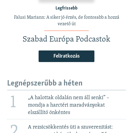
Legfrissebb
Falusi Mariann: A siker jó érzés, de fontosabb a hozzá
vezető út
Szabad Európa Podcastok
Feliratkozás
Legnépszerűbb a héten
1
„A halottak oldalán nem áll senki” –
mondja a harctéri maradványokat
elszállító önkéntes
2
A rezsicsökkentés üti a szuverenitást: