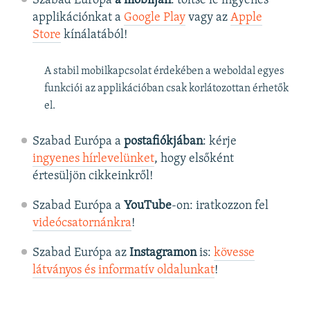
Szabad Európa
a mobilján
: töltse le ingyenes
applikációnkat a
Google Play
vagy az
Apple
Store
kínálatából!
A stabil mobilkapcsolat érdekében a weboldal egyes
funkciói az applikációban csak korlátozottan érhetők
el.
Szabad Európa a
postafiókjában
: kérje
ingyenes hírlevelünket
, hogy elsőként
értesüljön cikkeinkről!
Szabad Európa a
YouTube
-on: iratkozzon fel
videócsatornánkra
!
Szabad Európa az
Instagramon
is:
kövesse
látványos és informatív oldalunkat
! ​