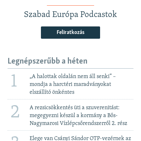
Szabad Európa Podcastok
Feliratkozás
Legnépszerűbb a héten
1
„A halottak oldalán nem áll senki” –
mondja a harctéri maradványokat
elszállító önkéntes
2
A rezsicsökkentés üti a szuverenitást:
megegyezni készül a kormány a Bős-
Nagymarosi Vízlépcsőrendszerről 2. rész
Elege van Csányi Sándor OTP-vezérnek az