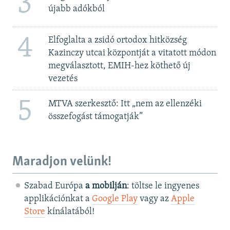
3
újabb adókból
4
Elfoglalta a zsidó ortodox hitközség
Kazinczy utcai központját a vitatott módon
megválasztott, EMIH-hez köthető új
vezetés
5
MTVA szerkesztő: Itt „nem az ellenzéki
összefogást támogatják”
Maradjon velünk!
Szabad Európa
a mobilján
: töltse le ingyenes
applikációnkat a
Google Play
vagy az
Apple
Store
kínálatából!