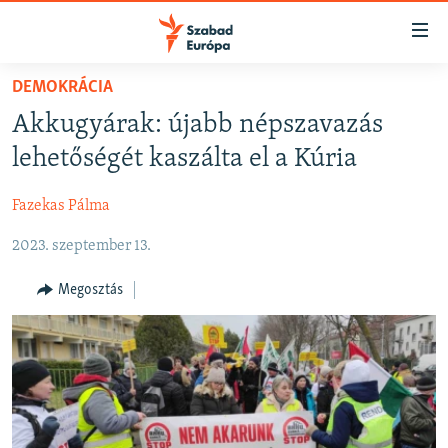
Akadálymentes
mód
Ugrás
DEMOKRÁCIA
a
NAPIRENDEN
Akkugyárak: újabb népszavazás
fő
AKTUÁLIS
oldalra
lehetőségét kaszálta el a Kúria
FELIRATKOZÁS
PODCASTOK
Ugrás
a
Fazekas Pálma
VIDEÓK
tartalomjegyzékre
Spotify
2023. szeptember 13.
ELEMZŐ
Ugrás
a
NER15
Megosztás
Feliratkozás
keresésre
SZABADON
TÁRSADALOM
DEMOKRÁCIA
A PÉNZ NYOMÁBAN