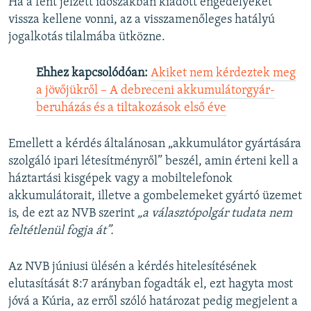
Ha a fent jelzett időszakban kiadott engedélyeket
vissza kellene vonni, az a visszamenőleges hatályú
jogalkotás tilalmába ütközne.
Ehhez kapcsolódóan:
Akiket nem kérdeztek meg
a jövőjükről – A debreceni akkumulátorgyár-
beruházás és a tiltakozások első éve
Emellett a kérdés általánosan „akkumulátor gyártására
szolgáló ipari létesítményről” beszél, amin érteni kell a
háztartási kisgépek vagy a mobiltelefonok
akkumulátorait, illetve a gombelemeket gyártó üzemet
is, de ezt az NVB szerint
„a választópolgár tudata nem
feltétlenül fogja át”.
Az NVB júniusi ülésén a kérdés hitelesítésének
elutasítását 8:7 arányban fogadták el, ezt hagyta most
jóvá a Kúria, az erről szóló határozat pedig megjelent a