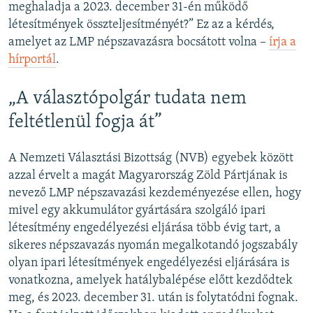
meghaladja a 2023. december 31-én működő
létesítmények összteljesítményét?” Ez az a kérdés,
amelyet az LMP népszavazásra bocsátott volna –
írja a
hírportál
.
„A választópolgár tudata nem
feltétlenül fogja át”
A Nemzeti Választási Bizottság (NVB) egyebek között
azzal érvelt a magát Magyarország Zöld Pártjának is
nevező LMP népszavazási kezdeményezése ellen, hogy
mivel egy akkumulátor gyártására szolgáló ipari
létesítmény engedélyezési eljárása több évig tart, a
sikeres népszavazás nyomán megalkotandó jogszabály
olyan ipari létesítmények engedélyezési eljárására is
vonatkozna, amelyek hatálybalépése előtt kezdődtek
meg, és 2023. december 31. után is folytatódni fognak.