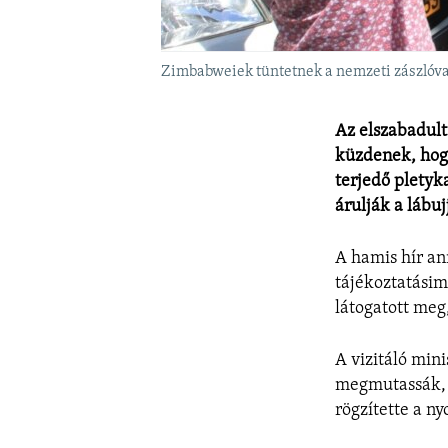
Zimbabweiek tüntetnek a nemzeti zászlóval
Az elszabadult
küzdenek, hogy
terjedő pletyk
árulják a lábuj
A hamis hír an
tájékoztatásim
látogatott meg
A vizitáló mini
megmutassák, 
rögzítette a n