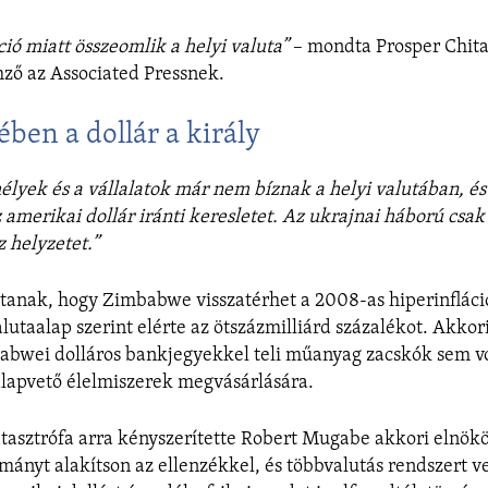
ció miatt összeomlik a helyi valuta”
– mondta Prosper Chit
ző az Associated Pressnek.
en a dollár a király
yek és a vállalatok már nem bíznak a helyi valutában, és
 amerikai dollár iránti keresletet. Az ukrajnai háború csak 
 helyzetet.”
rtanak, hogy Zimbabwe visszatérhet a 2008-as hiperinfláci
utaalap szerint elérte az ötszázmilliárd százalékot. Akkor
babwei dolláros bankjegyekkel teli műanyag zacskók sem v
lapvető élelmiszerek megvásárlására.
tasztrófa arra kényszerítette Robert Mugabe akkori elnök
ányt alakítson az ellenzékkel, és többvalutás rendszert v