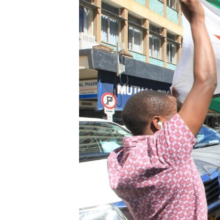
EURÓPAI UNIÓ
VILÁG
KLÍMAVÁLTOZÁS
A MÚLT TANULSÁGAI