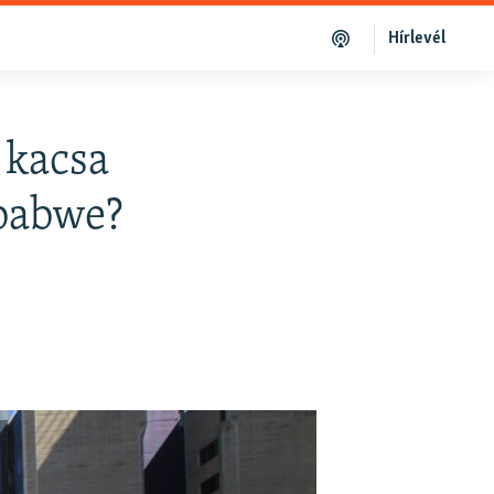
Hírlevél
 kacsa
mbabwe?