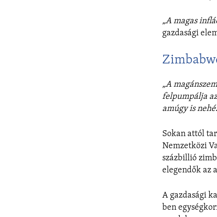
„A magas inflá
gazdasági elem
Zimbabwéb
„A magánszemél
felpumpálja az
amúgy is nehéz
Sokan attól ta
Nemzetközi Val
százbillió zim
elegendők az a
A gazdasági ka
ben egységkorm