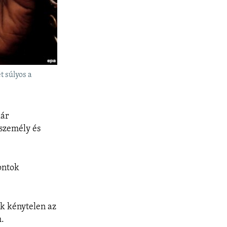
t súlyos a
lár
személy és
ontok
ók kénytelen az
m.