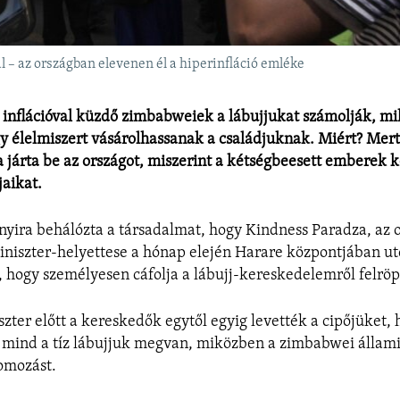
 – az országban elevenen él a hiperinfláció emléke
 inflációval küzdő zimbabweiek a lábujjukat számolják, m
 élelmiszert vásárolhassanak a családjuknak. Miért? Mert
a járta be az országot, miszerint a kétségbeesett emberek 
jaikat.
nyira behálózta a társadalmat, hogy Kindness Paradza, az 
iniszter-helyettese a hónap elején Harare központjában ut
, hogy személyesen cáfolja a lábujj-kereskedelemről felröp
szter előtt a kereskedők egytől egyig levették a cipőjüket,
mind a tíz lábujjuk megvan, miközben a zimbabwei állam
yomozást.