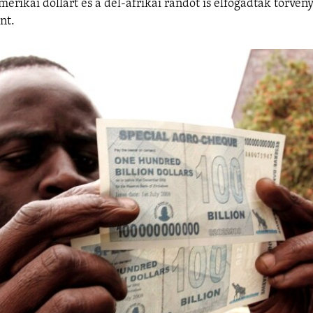
erikai dollárt és a dél-afrikai randot is elfogadták törvén
nt.