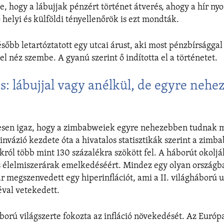
e, hogy a lábujjak pénzért történet átverés, ahogy a hír n
helyi és külföldi tényellenőrök is ezt mondták.
sőbb letartóztatott egy utcai árust, aki most pénzbírsággal
l néz szembe. A gyanú szerint ő indította el a történetet.
s: lábujjal vagy anélkül, de egyre nehe
jesen igaz, hogy a zimbabweiek egyre nehezebben tudnak 
invázió kezdete óta a hivatalos statisztikák szerint a zimba
ékról több mint 130 százalékra szökött fel. A háborút okoljá
 élelmiszerárak emelkedéséért. Mindez egy olyan országb
 megszenvedett egy hiperinflációt, ami a II. világháború u
val vetekedett.
ború világszerte fokozta az infláció növekedését. Az Európa