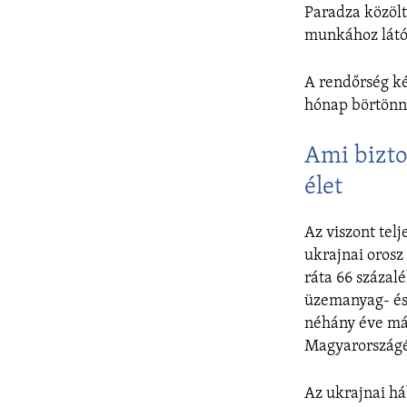
Paradza közölt
munkához látó 
A rendőrség ké
hónap börtönne
Ami bizto
élet
Az viszont tel
ukrajnai orosz 
ráta 66 százal
üzemanyag- és
néhány éve már
Magyarországé
Az ukrajnai há