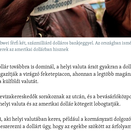
wei férfi két, százmilliárd dolláros bankjeggyel. Az országban ismé
erek az amerikai dollárban hisznek
lár továbbra is dominál, a helyi valuta árait gyakran a dol
gazítják a virágzó feketepiacon, ahonnan a legtöbb magán
a külföldi valutát.
devizakereskedők sorakoznak az utcán, és a bevásárlóközp
helyi valuta és az amerikai dollár kötegeit lobogtatják.
 aki helyi valutában keres, például a kormányzati dolgoz
eszerezni a dollárt úgy, hogy az egekbe szökött az árfolya