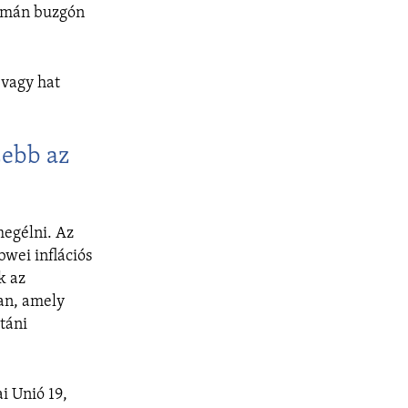
yomán buzgón
 vagy hat
zebb az
megélni. Az
bwei inflációs
k az
an, amely
táni
i Unió 19,