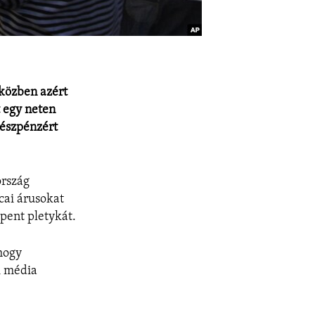
iközben azért
 egy neten
készpénzért
ország
cai árusokat
pent pletykát.
 hogy
i média