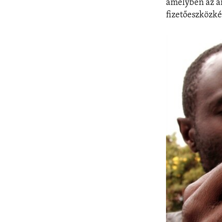
amelyben az am
fizetőeszközké