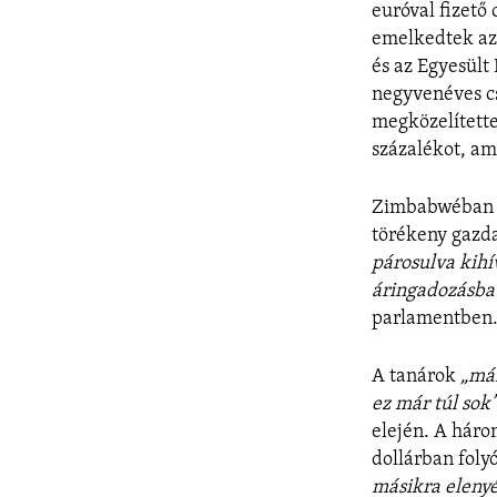
euróval fizető
emelkedtek az 
és az Egyesült 
negyvenéves cs
megközelítette
százalékot, am
Zimbabwéban a
törékeny gazd
párosulva kihí
áringadozásba 
parlamentben
A tanárok
„má
ez már túl sok
elején. A háro
dollárban foly
másikra elenyé