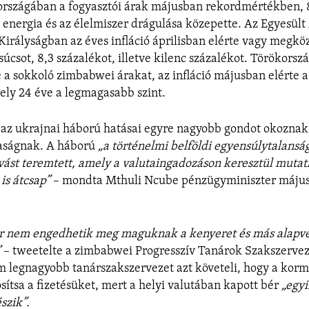
 országában a fogyasztói árak májusban rekordmértékben, 
energia és az élelmiszer drágulása közepette. Az Egyesül
Királyságban az éves infláció áprilisban elérte vagy megköz
úcsot, 8,3 százalékot, illetve kilenc százalékot. Törökorsz
 a sokkoló zimbabwei árakat, az infláció májusban elérte a
ely 24 éve a legmagasabb szint.
z ukrajnai háború hatásai egyre nagyobb gondot okoznak
aságnak. A háború
„a történelmi belföldi egyensúlytalansá
vást teremtett, amely a valutaingadozáson keresztül mutat
is átcsap”
– mondta Mthuli Ncube pénzügyminiszter máju
.
r nem engedhetik meg maguknak a kenyeret és más alapve
”
– tweetelte a zimbabwei Progresszív Tanárok Szakszervez
m legnagyobb tanárszakszervezet azt követeli, hogy a kor
ósítsa a fizetésüket, mert a helyi valutában kapott bér
„egyi
szik”.