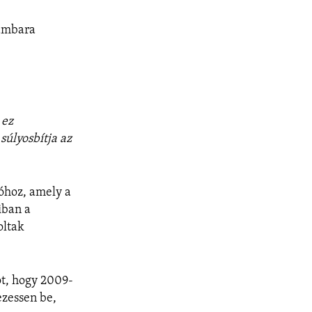
ambara
 ez
súlyosbítja az
óhoz, amely a
iban a
oltak
öt, hogy 2009-
ezessen be,