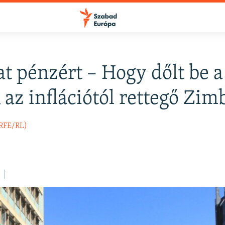
at pénzért – Hogy dőlt be a
FELIRATKOZÁS
 az inflációtól rettegő Zi
Apple Podcasts
(RFE/RL)
Spotify
Feliratkozás