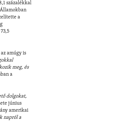
8,1 százalékkal
t Államokban
elítette a
ág
 73,5
 az amúgy is
gokkal
kozik meg, és
sban a
tő dolgokat,
ete június
mány amerikai
k napról a