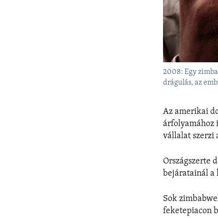
2008: Egy zimbab
drágulás, az emb
Az amerikai dol
árfolyamához i
vállalat szerzi 
Országszerte 
bejáratainál a 
Sok zimbabwei,
feketepiacon b