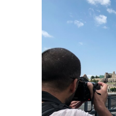
EURÓPAI UNIÓ
VILÁG
KLÍMAVÁLTOZÁS
A MÚLT TANULSÁGAI