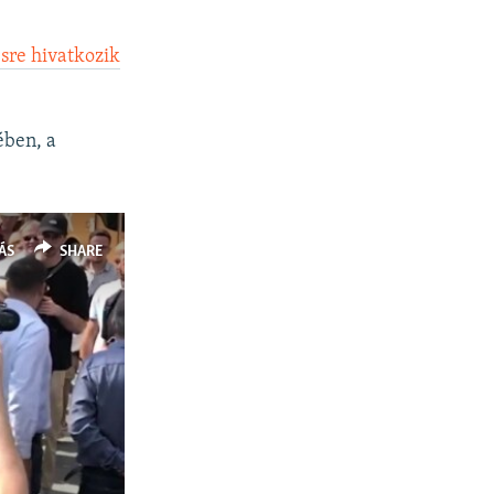
sre hivatkozik
ében, a
ÁS
SHARE