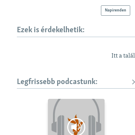
Napirenden
Ezek is érdekelhetik:
Itt a talá
Legfrissebb podcastunk: