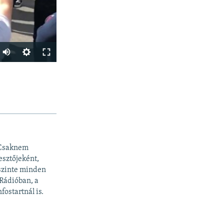
Auto
240p
SHARE
360p
480p
720p
1080p
 Csaknem
esztőjeként,
 szinte minden
px
width
 Rádióban, a
fostartnál is.