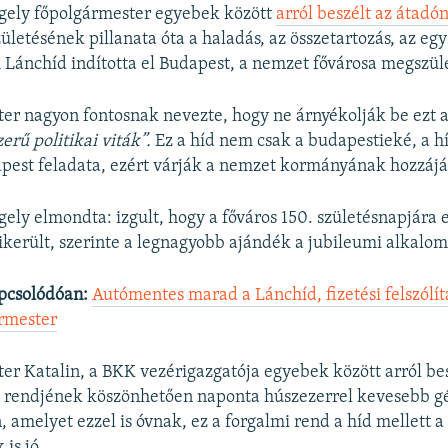
gely főpolgármester egyebek között
arról beszélt az átadó
letésének pillanata óta a haladás, az összetartozás, az eg
Lánchíd indította el Budapest, a nemzet fővárosa megszüle
er nagyon fontosnak nevezte, hogy ne árnyékolják be ezt 
zerű politikai viták”.
Ez a híd nem csak a budapestieké, a hí
est feladata, ezért várják a nemzet kormányának hozzájá
ely elmondta: izgult, hogy a főváros 150. születésnapjára 
sikerült, szerinte a legnagyobb ajándék a jubileumi alkalom
pcsolódóan:
Autómentes marad a Lánchíd, fizetési felszólít
ármester
er Katalin, a BKK vezérigazgatója egyebek között arról bes
mi rendjének köszönhetően naponta húszezerrel kevesebb g
, amelyet ezzel is óvnak, ez a forgalmi rend a híd mellett 
is jó.