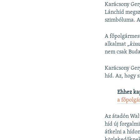
Karácsony Ger
Lánchíd megszü
szimbóluma. A 
A főpolgármest
alkalmat
„kiss
nem csak Budap
Karácsony Gerg
híd. Az, hogy 
Ehhez ka
a főpolg
Az átadón Walt
híd új forgal
átkelni a hídon
közlekedőknek 