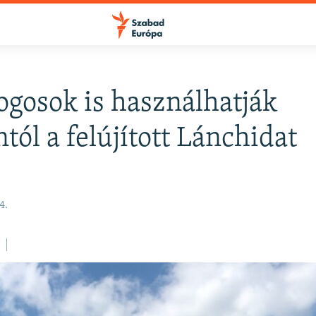
ogosok is használhatják
FELIRATKOZÁS
tól a felújított Lánchidat
Apple Podcasts
4.
Spotify
Feliratkozás