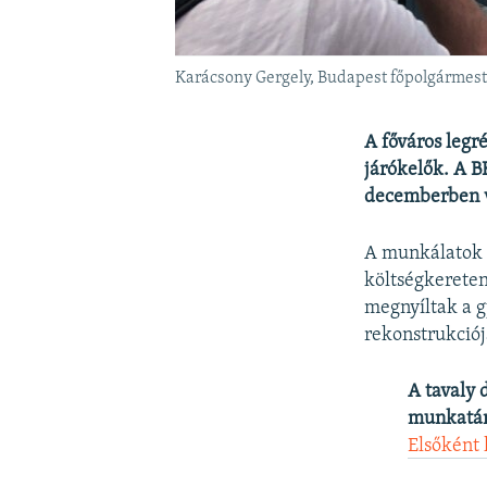
Karácsony Gergely, Budapest főpolgármester
A főváros legr
járókelők. A B
decemberben vi
A munkálatok m
költségkereten
megnyíltak a g
rekonstrukciójá
A tavaly 
munkatárs
Elsőként 