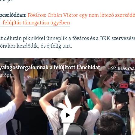
pcsolódóan:
Főváros: Orbán Viktor egy nem létező szerződé
-felújítás támogatása ügyében
sát délután piknikkel ünneplik a főváros és a BKK szervezés
rakor kezdődik, és éjfélig tart.
yalogosforgalomnak a felújított Lánchidat
BEÁGYAZ
Európa
Jelenleg nincs elérhető tartalom