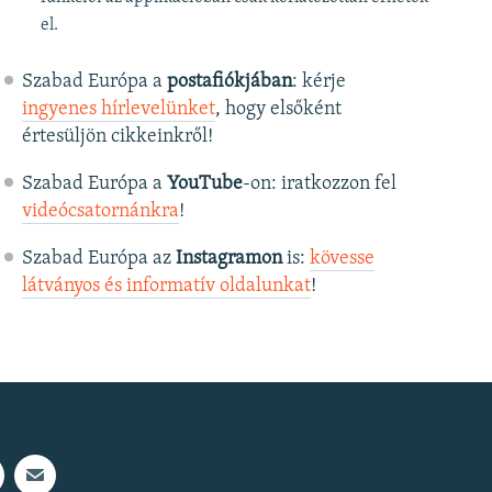
el.
Szabad Európa a
postafiókjában
: kérje
ingyenes hírlevelünket
, hogy elsőként
értesüljön cikkeinkről!
Szabad Európa a
YouTube
-on: iratkozzon fel
videócsatornánkra
!
Szabad Európa az
Instagramon
is:
kövesse
látványos és informatív oldalunkat
! ​