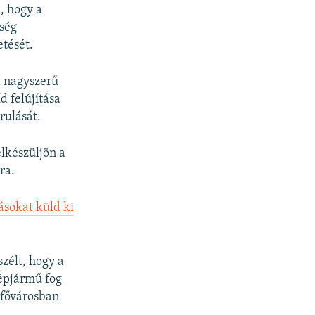
n
, hogy a
ység
tését.
a nagyszerű
d felújítása
rulását.
elkészüljön a
ra.
ásokat küld ki
zélt, hogy a
épjármű fog
a fővárosban