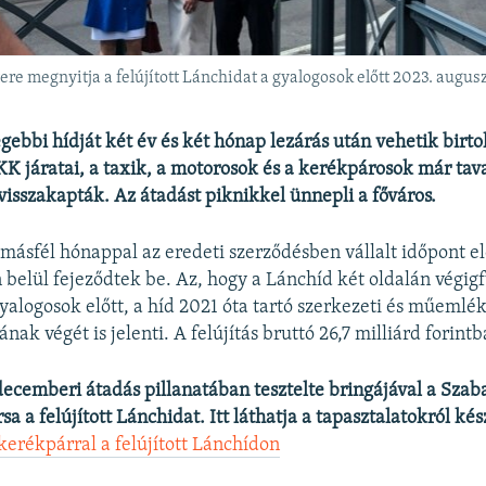
e megnyitja a felújított Lánchidat a gyalogosok előtt 2023. augus
égebbi hídját két év és két hónap lezárás után vehetik birt
KK járatai, a taxik, a motorosok és a kerékpárosok már tav
sszakapták. Az átadást piknikkel ünnepli a főváros.
ásfél hónappal az eredeti szerződésben vállalt időpont el
 belül fejeződtek be. Az, hogy a Lánchíd két oldalán végig
yalogosok előtt, a híd 2021 óta tartó szerkezeti és műemlék
nak végét is jelenti. A felújítás bruttó 26,7 milliárd forintb
decemberi átadás pillanatában tesztelte bringájával a Sza
a a felújított Lánchidat. Itt láthatja a tapasztalatokról kés
kerékpárral a felújított Lánchídon