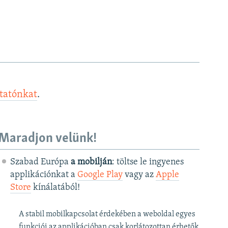
ztatónkat
.
Maradjon velünk!
Szabad Európa
a mobilján
: töltse le ingyenes
applikációnkat a
Google Play
vagy az
Apple
Store
kínálatából!
A stabil mobilkapcsolat érdekében a weboldal egyes
funkciói az applikációban csak korlátozottan érhetők