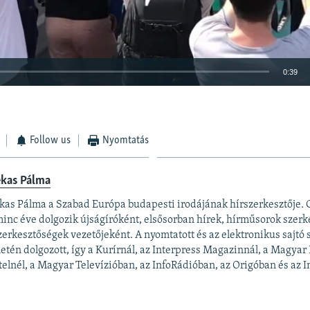
0:39
BEÁGYAZÁS
Follow us
Nyomtatás
ekas Pálma
Auto
240p
360p
480p
kas Pálma a Szabad Európa budapesti irodájának hírszerkesztője.
inc éve dolgozik újságíróként, elsősorban hírek, hírműsorok szerk
720p
1080p
zerkesztőségek vezetőjeként. A nyomtatott és az elektronikus sajtó
letén dolgozott, így a Kurírnál, az Interpress Magazinnál, a Magyar
elnél, a Magyar Televízióban, az InfoRádióban, az Origóban és az In