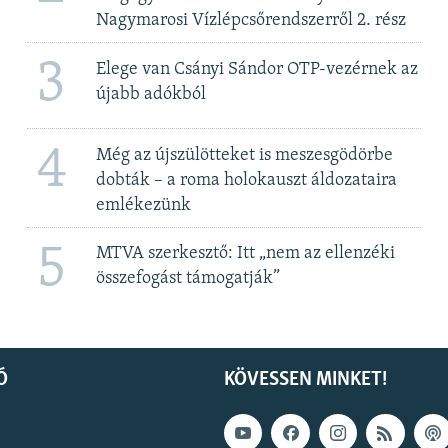
Nagymarosi Vízlépcsőrendszerről 2. rész
3
Elege van Csányi Sándor OTP-vezérnek az
újabb adókból
4
Még az újszülötteket is meszesgödörbe
dobták – a roma holokauszt áldozataira
emlékezünk
5
MTVA szerkesztő: Itt „nem az ellenzéki
összefogást támogatják”
Ó
KÖVESSEN MINKET!