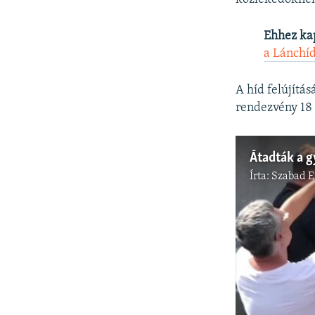
Ehhez ka
a Lánchíd
A híd felújítá
rendezvény 18 ó
Átadták a g
Írta:
Szabad 