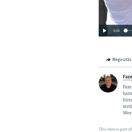
0:00
Megosztás
Faz
Faze
harm
hírs
terü
West
This item is part of