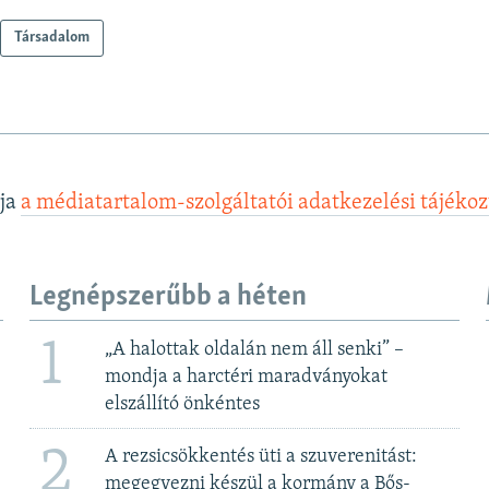
Társadalom
lja
a médiatartalom-szolgáltatói adatkezelési tájéko
Legnépszerűbb a héten
1
„A halottak oldalán nem áll senki” –
mondja a harctéri maradványokat
elszállító önkéntes
2
A rezsicsökkentés üti a szuverenitást:
megegyezni készül a kormány a Bős-