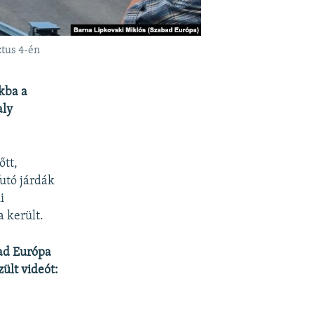
ztus 4-én
okba a
aly
őtt,
futó járdák
i
a került.
bad Európa
zült videót: