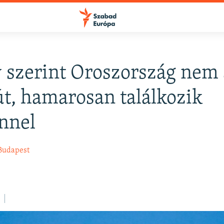
 szerint Oroszország nem
FELIRATKOZÁS
t, hamarosan találkozik
nnel
Apple Podcasts
Budapest
Spotify
Feliratkozás