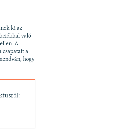
lnek ki az
kciókkal való
ellen. A
a csapatait a
, mondván, hogy
ktusról: