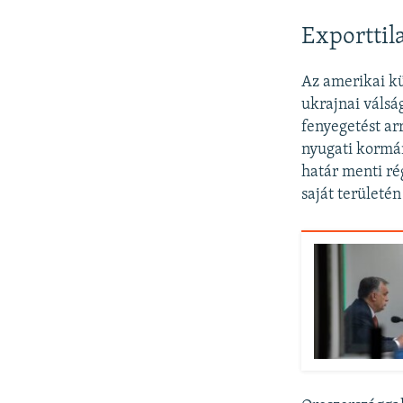
Exporttil
Az amerikai kü
ukrajnai válsá
fenyegetést ar
nyugati kormány
határ menti ré
saját területé