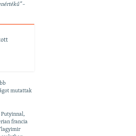
enértékű”
–
ott
öbb
ságot mutattak
 Putyinnal,
rian francia
Vlagyimir