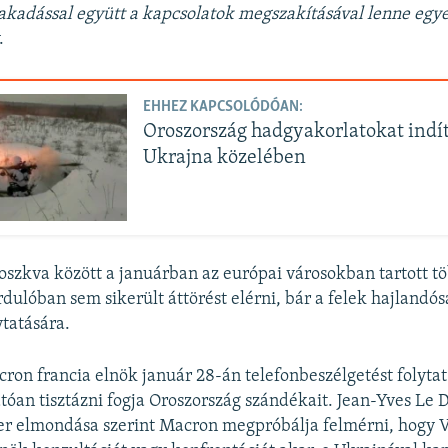
szakadással együtt a kapcsolatok megszakításával lenne egy
.
EHHEZ KAPCSOLÓDÓAN:
Oroszország hadgyakorlatokat indít
Ukrajna közelében
szkva között a januárban az európai városokban tartott t
rdulóban sem sikerült áttörést elérni, bár a felek hajlandó
ytatására.
n francia elnök január 28-án telefonbeszélgetést folytat
óan tisztázni fogja Oroszország szándékait. Jean-Yves Le D
er elmondása szerint Macron megpróbálja felmérni, hogy 