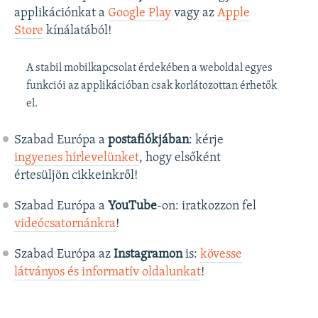
applikációnkat a
Google Play
vagy az
Apple
Store
kínálatából!
A stabil mobilkapcsolat érdekében a weboldal egyes
funkciói az applikációban csak korlátozottan érhetők
el.
Szabad Európa a
postafiókjában
: kérje
ingyenes hírlevelünket
, hogy elsőként
értesüljön cikkeinkről!
Szabad Európa a
YouTube
-on: iratkozzon fel
videócsatornánkra
!
Szabad Európa az
Instagramon
is:
kövesse
látványos és informatív oldalunkat
! ​