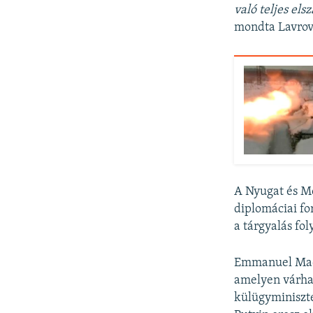
való teljes el
mondta Lavrov
A Nyugat és Mo
diplomáciai fo
a tárgyalás fol
Emmanuel Macro
amelyen várhat
külügyminiszt