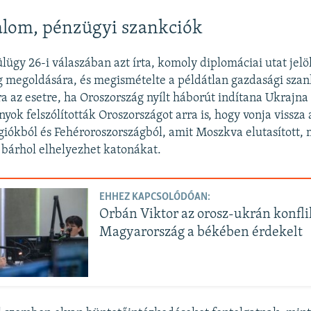
alom, pénzügyi szankciók
lügy 26-i válaszában azt írta, komoly diplomáciai utat jelö
g megoldására, és megismételte a példátlan gazdasági szan
ra az esetre, ha Oroszország nyílt háborút indítana Ukrajna 
ok felszólították Oroszországot arra is, hogy vonja vissza 
giókból és Fehéroroszországból, amit Moszkva elutasított
n bárhol elhelyezhet katonákat.
EHHEZ KAPCSOLÓDÓAN:
Orbán Viktor az orosz-ukrán konfli
Magyarország a békében érdekelt