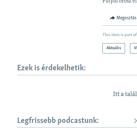
Putyin orosz e
Megosztás
This item is part of
Aktuális
V
Ezek is érdekelhetik:
Itt a talá
Legfrissebb podcastunk: