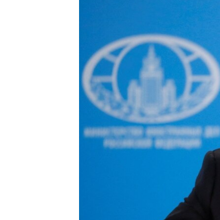
EURÓPAI UNIÓ
VILÁG
KLÍMAVÁLTOZÁS
A MÚLT TANULSÁGAI