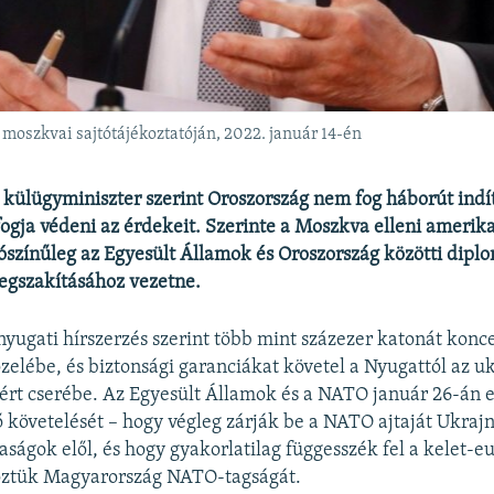
moszkvai sajtótájékoztatóján, 2022. január 14-én
 külügyminiszter szerint Oroszország nem fog háborút indí
fogja védeni az érdekeit. Szerinte a Moszkva elleni amerik
ószínűleg az Egyesült Államok és Oroszország közötti dipl
egszakításához vezetne.
nyugati hírszerzés szerint több mint százezer katonát konce
zelébe, és biztonsági garanciákat követel a Nyugattól az uk
ért cserébe. Az Egyesült Államok és a NATO január 26-án e
 követelését – hogy végleg zárják be a NATO ajtaját Ukrajn
aságok elől, és hogy gyakorlatilag függesszék fel a kelet-e
öztük Magyarország NATO-tagságát.