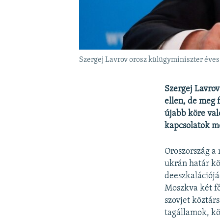
Szergej Lavrov orosz külügyminiszter éves 
Szergej Lavrov
ellen, de meg 
újabb köre val
kapcsolatok m
Oroszország a 
ukrán határ kö
deeszkalációjá
Moszkva két fő
szovjet köztárs
tagállamok, k