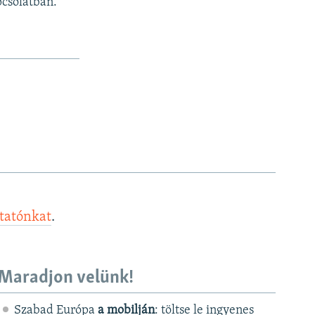
pcsolatban.
ztatónkat
.
Maradjon velünk!
Szabad Európa
a mobilján
: töltse le ingyenes