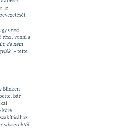
 az orosz
e az
 bevezetését.
egy orosz
 részt venni a
út, de nem
gyják”
– tette
y Blinken
pette, bár
ikai
b köre
gszakításához
rendszerektől