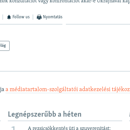
lnök konzultációt vagy konfrontációt akar-e Ukrajnával ka
Follow us
Nyomtatás
ilág
lja
a médiatartalom-szolgáltatói adatkezelési tájéko
Legnépszerűbb a héten
A rezsicsökkentés üti a szuverenitást: