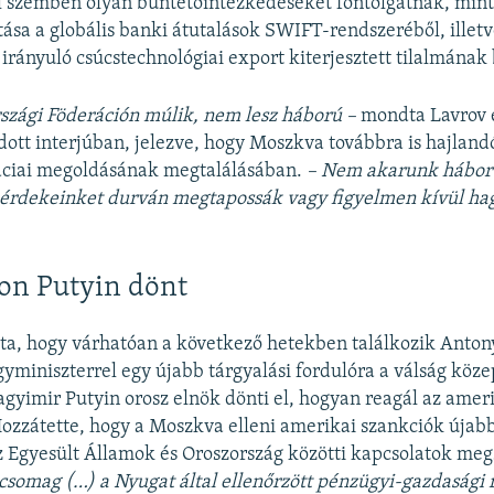
 szemben olyan büntetőintézkedéseket fontolgatnak, mint
tása a globális banki átutalások SWIFT-rendszeréből, illetv
irányuló csúcstechnológiai export kiterjesztett tilalmának
szági Föderáción múlik, nem lesz háború –
mondta Lavrov 
ott interjúban, jelezve, hogy Moszkva továbbra is hajlandó
áciai megoldásának megtalálásában.
– Nem akarunk hábor
 érdekeinket durván megtapossák vagy figyelmen kívül ha
on Putyin dönt
ta, hogy várhatóan a következő hetekben találkozik Anton
yminiszterrel egy újabb tárgyalási fordulóra a válság köze
agyimir Putyin orosz elnök dönti el, hogyan reagál az amer
Hozzátette, hogy a Moszkva elleni amerikai szankciók újab
z Egyesült Államok és Oroszország közötti kapcsolatok me
 csomag (…) a Nyugat által ellenőrzött pénzügyi-gazdasági 