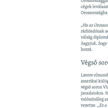
Oroszországgal
cégek leválasz
Oroszországba 
„Ha az Oroszor
rádióadónak ad
válság diplom
hagyjuk, hogy
hozzá.
Végső sor
Lavrov elmond
amerikai külüg
végső soron Vl
javaslatokra. 
valószínűleg a
vezetne.
„Ez a