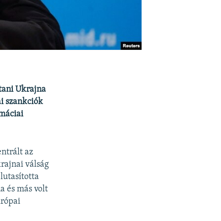
tani Ukrajna
ai szankciók
omáciai
ntrált az
rajnai válság
lutasította
a és más volt
urópai