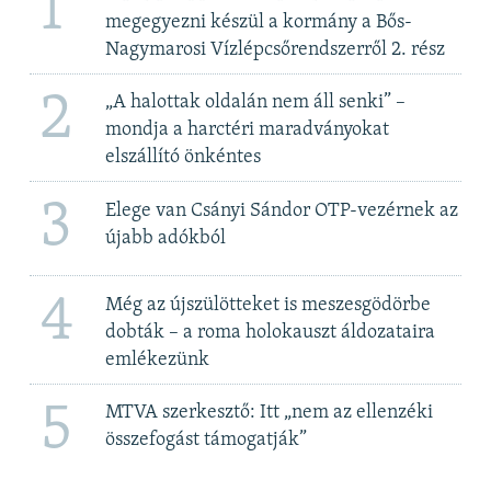
1
megegyezni készül a kormány a Bős-
Nagymarosi Vízlépcsőrendszerről 2. rész
2
„A halottak oldalán nem áll senki” –
mondja a harctéri maradványokat
elszállító önkéntes
3
Elege van Csányi Sándor OTP-vezérnek az
újabb adókból
4
Még az újszülötteket is meszesgödörbe
dobták – a roma holokauszt áldozataira
emlékezünk
5
MTVA szerkesztő: Itt „nem az ellenzéki
összefogást támogatják”