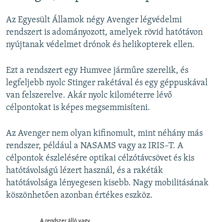
Az Egyesült Államok négy Avenger légvédelmi
rendszert is adományozott, amelyek rövid hatótávon
nyújtanak védelmet drónok és helikopterek ellen.
Ezt a rendszert egy Humvee járműre szerelik, és
legfeljebb nyolc Stinger rakétával és egy géppuskával
van felszerelve. Akár nyolc kilométerre lévő
célpontokat is képes megsemmisíteni.
Az Avenger nem olyan kifinomult, mint néhány más
rendszer, például a NASAMS vagy az IRIS–T. A
célpontok észlelésére optikai célzótávcsövet és kis
hatótávolságú lézert használ, és a rakéták
hatótávolsága lényegesen kisebb. Nagy mobilitásának
köszönhetően azonban értékes eszköz.