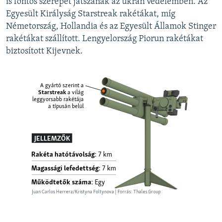
is fontos szerepet játszanak az ukrán védelemben. Az
Egyesült Királyság Starstreak rakétákat, míg
Németország, Hollandia és az Egyesült Államok Stinger
rakétákat szállított. Lengyelország Piorun rakétákat
biztosított Kijevnek.