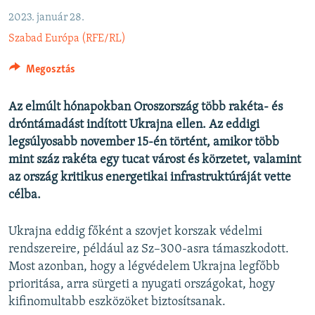
EURÓPAI UNIÓ
2023. január 28.
VILÁG
Szabad Európa (RFE/RL)
KLÍMAVÁLTOZÁS
Megosztás
A MÚLT TANULSÁGAI
Az elmúlt hónapokban Oroszország több rakéta- és
dróntámadást indított Ukrajna ellen. Az eddigi
KÖVESSEN MINKET!
legsúlyosabb november 15-én történt, amikor több
mint száz rakéta egy tucat várost és körzetet, valamint
az ország kritikus energetikai infrastruktúráját vette
Valamennyi RFE/RL weboldal
célba.
Ukrajna eddig főként a szovjet korszak védelmi
rendszereire, például az Sz–300-asra támaszkodott.
Most azonban, hogy a légvédelem Ukrajna legfőbb
prioritása, arra sürgeti a nyugati országokat, hogy
kifinomultabb eszközöket biztosítsanak.