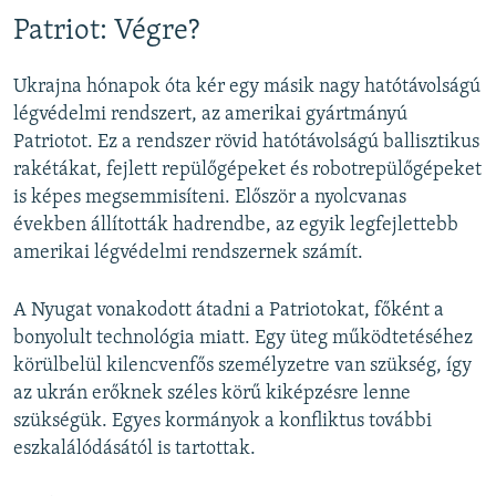
Patriot: Végre?
Ukrajna hónapok óta kér egy másik nagy hatótávolságú
légvédelmi rendszert, az amerikai gyártmányú
Patriotot. Ez a rendszer rövid hatótávolságú ballisztikus
rakétákat, fejlett repülőgépeket és robotrepülőgépeket
is képes megsemmisíteni. Először a nyolcvanas
években állították hadrendbe, az egyik legfejlettebb
amerikai légvédelmi rendszernek számít.
A Nyugat vonakodott átadni a Patriotokat, főként a
bonyolult technológia miatt. Egy üteg működtetéséhez
körülbelül kilencvenfős személyzetre van szükség, így
az ukrán erőknek széles körű kiképzésre lenne
szükségük. Egyes kormányok a konfliktus további
eszkalálódásától is tartottak.