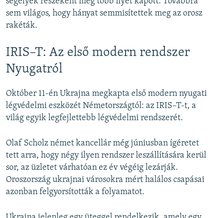
segélyek részeként még több ilyet kapott. Továbbra
sem világos, hogy hányat semmisítettek meg az orosz
rakéták.
IRIS–T: Az első modern rendszer
Nyugatról
Október 11-én Ukrajna megkapta első modern nyugati
légvédelmi eszközét Németországtól: az IRIS–T-t, a
világ egyik legfejlettebb légvédelmi rendszerét.
Olaf Scholz német kancellár még júniusban ígéretet
tett arra, hogy négy ilyen rendszer leszállítására kerül
sor, az üzletet várhatóan ez év végéig lezárják.
Oroszország ukrajnai városokra mért halálos csapásai
azonban felgyorsították a folyamatot.
Ukrajna jelenleg egy üteggel rendelkezik, amely egy