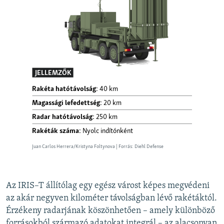
Az IRIS–T állítólag egy egész várost képes megvédeni
az akár negyven kilométer távolságban lévő rakétáktól.
Érzékeny radarjának köszönhetően – amely különböző
forrásokból származó adatokat integrál – az alacsonyan