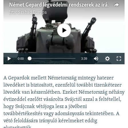
Német Gepard légvédelmi rendszerek az iráni drónok ellen
Írta:
Szabad Európa
Jelenleg nincs elérhető tartalom
Auto
0:00
3:39
240p
A Gepardok mellett Németország mintegy hatezer
360p
lövedéket is biztosított, ezenfelül további tizenkétezer
Auto
240p
360p
480p
480p
lövedék van készenlétben. Ezeket Németország néhány
720p
évtizeddel ezelőtt vásárolta Svájctól azzal a feltétellel,
720p
1080p
hogy Svájcnak vétójoga lesz a jövőbeni
1080p
továbbértékesítés vagy adományozás tekintetében. A
vétó feloldására irányuló kérelmeket eddig