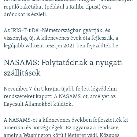
repülő rakétákat (például a Kalibr típust) és a
drónokat is észleli.
Az IRIS–T-t Dél-Németországban gyártják, és
viszonylag új. A kilencvenes évek óta fejlesztik, a
legújabb változat tesztjei 2021-ben fejeződtek be.
NASAMS: Folytatódnak a nyugati
szállítások
November 7-én Ukrajna újabb fejlett légvédelmi
rendszereket kapott: A NASAMS-ot, amelyet az
Egyesült Államokból küldtek.
A NASAMS-ot a kilencvenes években fejlesztették ki
amerikai és norvég cégek. Ez ugyanaz a rendszer,
amely a Washington körüli légteret védi. Közepes