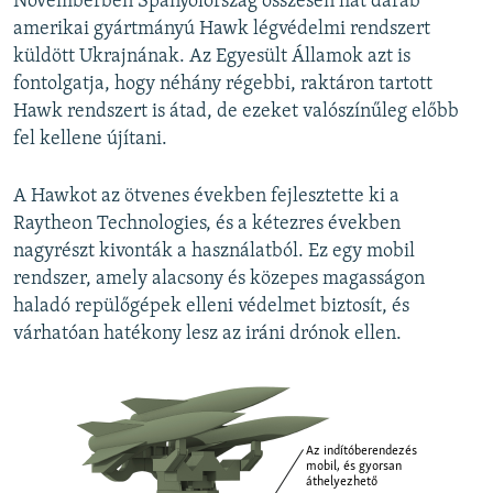
Novemberben Spanyolország összesen hat darab
amerikai gyártmányú Hawk légvédelmi rendszert
küldött Ukrajnának. Az Egyesült Államok azt is
fontolgatja, hogy néhány régebbi, raktáron tartott
Hawk rendszert is átad, de ezeket valószínűleg előbb
fel kellene újítani.
A Hawkot az ötvenes években fejlesztette ki a
Raytheon Technologies, és a kétezres években
nagyrészt kivonták a használatból. Ez egy mobil
rendszer, amely alacsony és közepes magasságon
haladó repülőgépek elleni védelmet biztosít, és
várhatóan hatékony lesz az iráni drónok ellen.