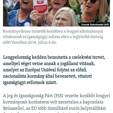
EURÓPAI UNIÓ
VILÁG
KLÍMAVÁLTOZÁS
A MÚLT TANULSÁGAI
Kormányellenes tüntetők kezükben a lengyel alkotmánnyal
tiltakoznak az igazságügyi reform ellen a legfelsőbb bíróság
előtt Varsóban 2018. július 4-én
KÖVESSEN MINKET!
Lengyelország kedden bemutatta a cselekvési tervet,
amellyel véget vetne annak a jogállami vitának,
Valamennyi RFE/RL weboldal
amelyet az Európai Unióval folytat az előző,
nacionalista kormány által bevezetett, vitatott
igazságügyi reformok miatt.
A Jog és Igazságosság Párt (PiS) vezette korábbi lengyel
kormánynak korántsem volt zavartalan a kapcsolata
Brüsszellel, az EU több tízmilliárd eurós helyreállítási