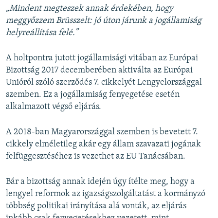
„Mindent megteszek annak érdekében, hogy
meggyőzzem Brüsszelt: jó úton járunk a jogállamiság
helyreállítása felé.”
A holtpontra jutott jogállamisági vitában az Európai
Bizottság 2017 decemberében aktiválta az Európai
Unióról szóló szerződés 7. cikkelyét Lengyelországgal
szemben. Ez a jogállamiság fenyegetése esetén
alkalmazott végső eljárás.
A 2018-ban Magyarországgal szemben is bevetett 7.
cikkely elméletileg akár egy állam szavazati jogának
felfüggesztéséhez is vezethet az EU Tanácsában.
Bár a bizottság annak idején úgy ítélte meg, hogy a
lengyel reformok az igazságszolgáltatást a kormányzó
többség politikai irányítása alá vonták, az eljárás