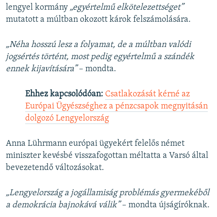
lengyel kormány
„egyértelmű elkötelezettséget”
mutatott a múltban okozott károk felszámolására.
„Néha hosszú lesz a folyamat, de a múltban valódi
jogsértés történt, most pedig egyértelmű a szándék
ennek kijavítására”
– mondta.
Ehhez kapcsolódóan:
Csatlakozását kérné az
Európai Ügyészséghez a pénzcsapok megnyitásán
dolgozó Lengyelország
Anna Lührmann európai ügyekért felelős német
miniszter kevésbé visszafogottan méltatta a Varsó által
bevezetendő változásokat.
„Lengyelország a jogállamiság problémás gyermekéből
a demokrácia bajnokává válik”
– mondta újságíróknak.