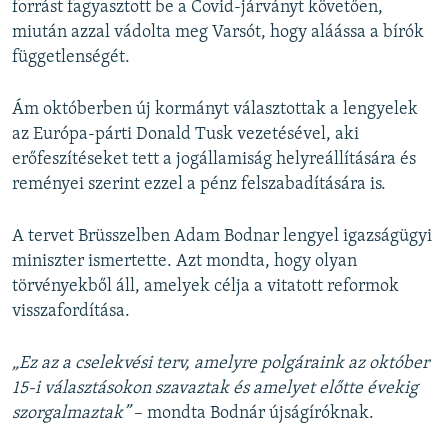
forrást fagyasztott be a Covid-járványt követően,
miután azzal vádolta meg Varsót, hogy aláássa a bírók
függetlenségét.
Ám októberben új kormányt választottak a lengyelek
az Európa-párti Donald Tusk vezetésével, aki
erőfeszítéseket tett a jogállamiság helyreállítására és
reményei szerint ezzel a pénz felszabadítására is.
A tervet Brüsszelben Adam Bodnar lengyel igazságügyi
miniszter ismertette. Azt mondta, hogy olyan
törvényekből áll, amelyek célja a vitatott reformok
visszafordítása.
„Ez az a cselekvési terv, amelyre polgáraink az október
15-i választásokon szavaztak és amelyet előtte évekig
szorgalmaztak”
– mondta Bodnár újságíróknak.