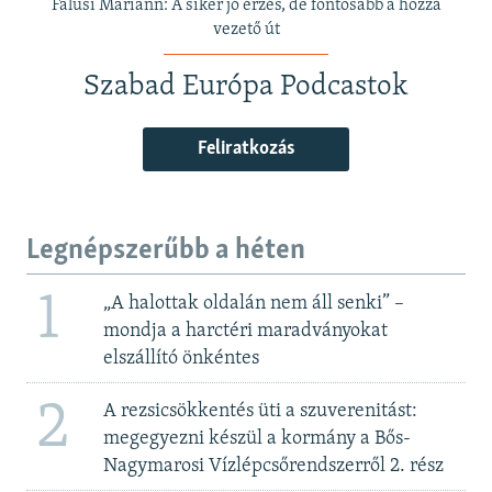
Falusi Mariann: A siker jó érzés, de fontosabb a hozzá
vezető út
Szabad Európa Podcastok
Feliratkozás
Legnépszerűbb a héten
1
„A halottak oldalán nem áll senki” –
mondja a harctéri maradványokat
elszállító önkéntes
2
A rezsicsökkentés üti a szuverenitást:
megegyezni készül a kormány a Bős-
Nagymarosi Vízlépcsőrendszerről 2. rész