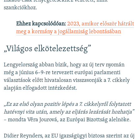
inkább csak fenyegetésekhez vezetett, mint
szankciókhoz.
Ehhez kapcsolódóan:
2023, amikor először hátrált
meg a kormány a jogállamiság lebontásában
„Világos elkötelezettség”
Lengyelország abban bízik, hogy az új terv nyomán
még a június 6–9-re tervezett európai parlamenti
választások előtt hivatalosan visszavonják a 7. cikkely
alapján elfogadott intézkedést.
„Ez az első olyan pozitív lépés a 7. cikkelyről folytatott
hatévnyi vita után, amely az eljárás lezárását hozhatja”
– mondta Věra Jourová, az Európai Bizottság alelnöke.
Didier Reynders, az EU igazságügyi biztosa szerint az új