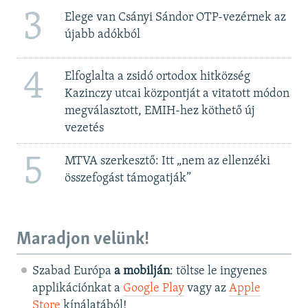
3
Elege van Csányi Sándor OTP-vezérnek az
újabb adókból
4
Elfoglalta a zsidó ortodox hitközség
Kazinczy utcai központját a vitatott módon
megválasztott, EMIH-hez köthető új
vezetés
5
MTVA szerkesztő: Itt „nem az ellenzéki
összefogást támogatják”
Maradjon velünk!
Szabad Európa
a mobilján
: töltse le ingyenes
applikációnkat a
Google Play
vagy az
Apple
Store
kínálatából!