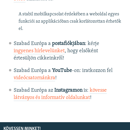
A stabil mobilkapcsolat érdekében a weboldal egyes
funkciói az applikációban csak korlátozottan érhetők
el.
Szabad Európa a
postafiókjában
: kérje
ingyenes hírlevelünket
, hogy elsőként
értesüljön cikkeinkről!
Szabad Európa a
YouTube
-on: iratkozzon fel
videócsatornánkra
!
Szabad Európa az
Instagramon
is:
kövesse
látványos és informatív oldalunkat
! ​
KÖVESSEN MINKET!