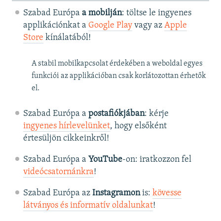
Szabad Európa
a mobilján
: töltse le ingyenes
applikációnkat a
Google Play
vagy az
Apple
Store
kínálatából!
A stabil mobilkapcsolat érdekében a weboldal egyes
funkciói az applikációban csak korlátozottan érhetők
el.
Szabad Európa a
postafiókjában
: kérje
ingyenes hírlevelünket
, hogy elsőként
értesüljön cikkeinkről!
Szabad Európa a
YouTube
-on: iratkozzon fel
videócsatornánkra
!
Szabad Európa az
Instagramon
is:
kövesse
látványos és informatív oldalunkat
! ​