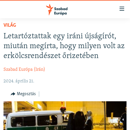
Akadálymentes
mód
Ugrás
VILÁG
a
NAPIRENDEN
Letartóztattak egy iráni újságírót,
fő
AKTUÁLIS
oldalra
miután megírta, hogy milyen volt az
FELIRATKOZÁS
PODCASTOK
Ugrás
erkölcsrendészet őrizetében
a
VIDEÓK
tartalomjegyzékre
Szabad Európa (Irán)
Spotify
ELEMZŐ
Ugrás
a
2024. április 21.
NER15
Feliratkozás
keresésre
SZABADON
Megosztás
TÁRSADALOM
DEMOKRÁCIA
A PÉNZ NYOMÁBAN