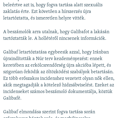
beleértve azt is, hogy fogva tartása alatt szexuális
zaklatás érte. Ezt követően a hírszerzés újra
letartóztatta, és ismeretlen helyre vitték.
A beszámolók arra utalnak, hogy Galibafot a lakásán
tartóztatták le. A hollétéről nincsenek információk.
Galibaf letartóztatása egybeesik azzal, hogy Iránban
újraindították a Núr terv kezdeményezést: ennek
keretében az erkölcsrendőrség újra akcióba lépett, és
szigorúan őrködik az öltözködési szabályok betartásán.
Ez több erőszakos incidenshez vezetett olyan nők ellen,
akik megtagadják a kötelező hidzsábviselést. Ezeket az
incidenseket számos beszámoló dokumentálja, köztük
Galibafé.
Galibaf elmondása szerint fogva tartása során