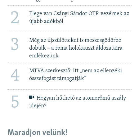
2
Elege van Csányi Sándor OTP-vezérnek az
újabb adókból
3
Még az újszülötteket is meszesgödörbe
dobták – a roma holokauszt áldozataira
emlékezünk
4
MTVA szerkesztő: Itt „nem az ellenzéki
összefogást támogatják”
5
Hogyan hűthető az atomerőmű aszály
idején?
Maradjon velünk!