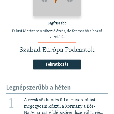
Legfrissebb
Falusi Mariann: A siker jó érzés, de fontosabb a hozzá
vezető út
Szabad Európa Podcastok
Feliratkozás
Legnépszerűbb a héten
1
A rezsicsökkentés üti a szuverenitást:
megegyezni készül a kormány a Bős-
Nagymarosi Vízlépcsőrendszerről 2. rész