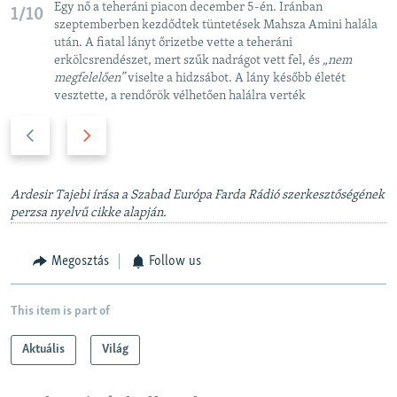
Egy nő a teheráni piacon december 5-én. Iránban
1/10
szeptemberben kezdődtek tüntetések Mahsza Amini halála
után. A fiatal lányt őrizetbe vette a teheráni
erkölcsrendészet, mert szűk nadrágot vett fel, és
„nem
megfelelően
”
viselte a hidzsábot. A lány később életét
vesztette, a rendőrök vélhetően halálra verték
P
N
r
e
e
x
v
t
Ardesir Tajebi írása a Szabad Európa Farda Rádió szerkesztőségének
i
perzsa nyelvű cikke alapján.
s
o
l
u
i
Megosztás
Follow us
s
d
s
e
This item is part of
l
i
Aktuális
Világ
d
e