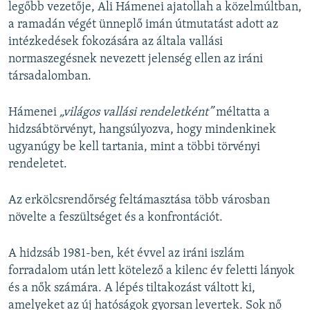
legőbb vezetője, Ali Hámenei ajatollah a közelmúltban,
a ramadán végét ünneplő imán útmutatást adott az
intézkedések fokozására az általa vallási
normaszegésnek nevezett jelenség ellen az iráni
társadalomban.
Hámenei
„világos vallási rendeletként”
méltatta a
hidzsábtörvényt, hangsúlyozva, hogy mindenkinek
ugyanúgy be kell tartania, mint a többi törvényi
rendeletet.
Az erkölcsrendőrség feltámasztása több városban
növelte a feszültséget és a konfrontációt.
A hidzsáb 1981-ben, két évvel az iráni iszlám
forradalom után lett kötelező a kilenc év feletti lányok
és a nők számára. A lépés tiltakozást váltott ki,
amelyeket az új hatóságok gyorsan levertek. Sok nő