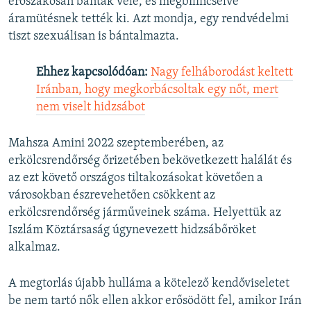
erőszakosan bántak vele, és megbilincselve
áramütésnek tették ki. Azt mondja, egy rendvédelmi
tiszt szexuálisan is bántalmazta.
Ehhez kapcsolódóan:
Nagy felháborodást keltett
Iránban, hogy megkorbácsoltak egy nőt, mert
nem viselt hidzsábot
Mahsza Amini 2022 szeptemberében, az
erkölcsrendőrség őrizetében bekövetkezett halálát és
az ezt követő országos tiltakozásokat követően a
városokban észrevehetően csökkent az
erkölcsrendőrség járműveinek száma. Helyettük az
Iszlám Köztársaság úgynevezett hidzsábőröket
alkalmaz.
A megtorlás újabb hulláma a kötelező kendőviseletet
be nem tartó nők ellen akkor erősödött fel, amikor Irán