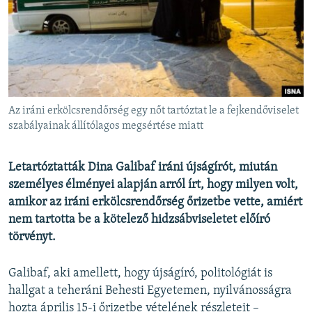
EURÓPAI UNIÓ
VILÁG
KLÍMAVÁLTOZÁS
A MÚLT TANULSÁGAI
Az iráni erkölcsrendőrség egy nőt tartóztat le a fejkendőviselet
KÖVESSEN MINKET!
szabályainak állítólagos megsértése miatt
Letartóztatták Dina Galibaf iráni újságírót, miután
személyes élményei alapján arról írt, hogy milyen volt,
Valamennyi RFE/RL weboldal
amikor az iráni erkölcsrendőrség őrizetbe vette, amiért
nem tartotta be a kötelező hidzsábviseletet előíró
törvényt.
Galibaf, aki amellett, hogy újságíró, politológiát is
hallgat a teheráni Behesti Egyetemen, nyilvánosságra
hozta április 15-i őrizetbe vételének részleteit –