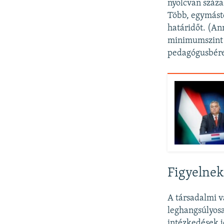
nyolcvan százal
Több, egymástó
határidőt. (An
minimumszint i
pedagógusbérek
Figyelnek
A társadalmi v
leghangsúlyosa
intézkedések j