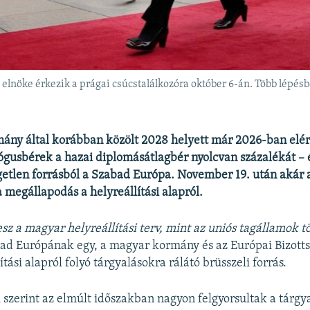
 elnöke érkezik a prágai csúcstalálkozóra október 6-án. Több lépé
ány által korábban közölt 2028 helyett már 2026-ban elér
usbérek a hazai diplomásátlagbér nyolcvan százalékát – é
etlen forrásból a Szabad Európa. November 19. után akár 
 megállapodás a helyreállítási alapról.
esz a magyar helyreállítási terv, mint az uniós tagállamok 
d Európának egy, a magyar kormány és az Európai Bizotts
ítási alapról folyó tárgyalásokra rálátó brüsszeli forrás.
szerint az elmúlt időszakban nagyon felgyorsultak a tárgy