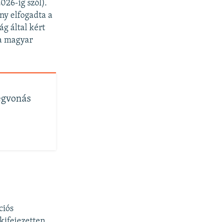
026-ig szól).
ny elfogadta a
g által kért
 a magyar
egvonás
ciós
kifejezetten