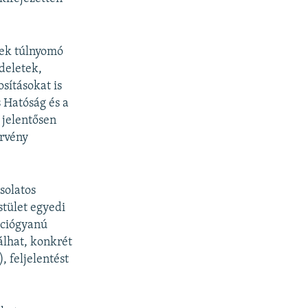
zek túlnyomó
deletek,
sításokat is
s Hatóság és a
 jelentősen
örvény
solatos
stület egyedi
pciógyanú
gálhat, konkrét
, feljelentést