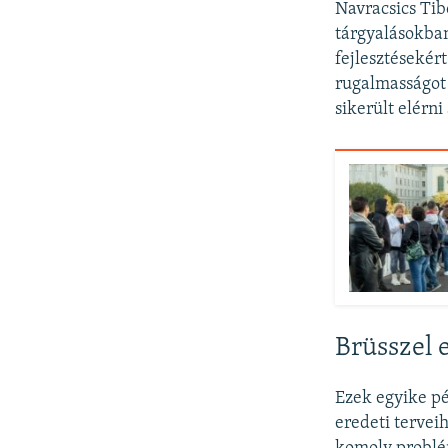
Navracsics Tib
tárgyalásokban
fejlesztésekért
rugalmasságot 
sikerült elérni
Brüsszel 
Ezek egyike p
eredeti tervei