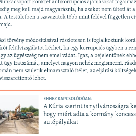
Munkacsoport konkrét antikorrupciós ajánlásokat fogalmaz
dig meg kell majd magyaráznia, ha ezeket nem ülteti át a
. A testületben a szavazatok több mint felével független ci
majd.
ási törvény módosításával részletesen is foglalkoztunk kor
írói felülvizsgálatot kérhet, ha egy korrupciós ügyben a re
gy az ügyészség nem emel vádat. Igaz, a bejelentőnek ehh
tt ügy iratszámát, amelyet nagyon nehéz megismerni, ráadá
mán nem születik elmarasztaló ítélet, az eljárási költségek 
isszarettentő lehet.
EHHEZ KAPCSOLÓDÓAN:
A Kúria szerint is nyilvánosságra ke
hogy miért adta a kormány koncess
autópályákat