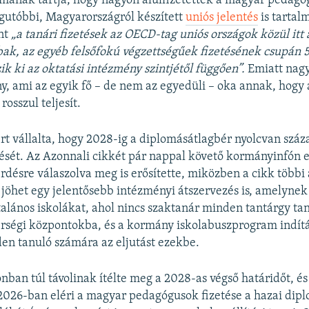
ának tartja, hogy nagyon alulfizetettek a magyar pedagó
gutóbbi, Magyarországról készített
uniós jelentés
is tartal
int
„a tanári fizetések az OECD-tag uniós országok közül itt 
ak, az egyéb fels
ő
fok
ú
v
é
gzetts
é
g
ű
ek fizet
é
s
é
nek csup
á
n 
zik ki az oktat
á
si int
é
zm
é
ny szintj
é
t
ő
l f
ü
gg
ő
en”.
Emiatt nagy
, ami az egyik fő – de nem az egyedüli – oka annak, hogy
rosszul teljesít.
t vállalta, hogy 2028-ig a diplomásátlagbér nyolcvan száz
tését. Az Azonnali cikkét pár nappal követő kormányinfón 
rdésre válaszolva meg is erősítette, miközben a cikk többi 
s jöhet egy jelentősebb intézményi átszervezés is, amelynek
ltalános iskolákat, ahol nincs szaktanár minden tantárgy tan
érségi központokba, és a kormány iskolabuszprogram indít
den tanuló számára az eljutást ezekbe.
nban túl távolinak ítélte meg a 2028-as végső határidőt, és
2026-ban eléri a magyar pedagógusok fizetése a hazai dip