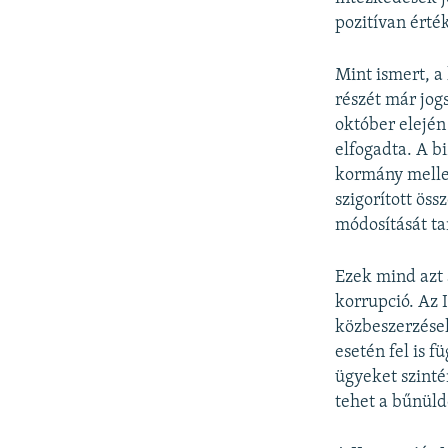
pozitívan érté
Mint ismert, a
részét már jog
október elején
elfogadta. A b
kormány melle
szigorított öss
módosítását ta
Ezek mind azt 
korrupció. Az 
közbeszerzések
esetén fel is f
ügyeket szinté
tehet a bűnüld