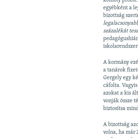
komoly problém
egyébként a le
bizottság szer
legalacsonyabb
százalék
á
t tes
pedagógushiány
iskolarendszer 
A kormány ezér
a tanárok fize
Gergely egy ké
cáfolta. Vagyi
azokat a kis á
vonják össze t
biztosítsa min
A bizottság azo
volna, ha már 