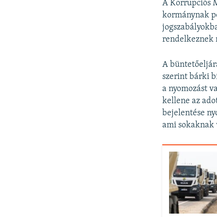
A Korrupciós 
kormánynak pe
jogszabályokba
rendelkeznek 
A büntetőeljár
szerint bárki b
a nyomozást va
kellene az ado
bejelentése nyo
ami sokaknak v