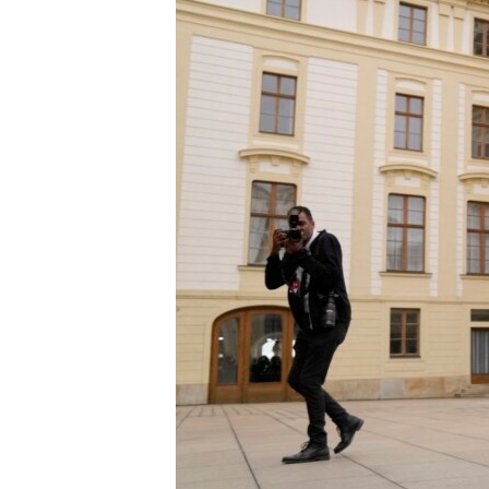
EURÓPAI UNIÓ
VILÁG
KLÍMAVÁLTOZÁS
A MÚLT TANULSÁGAI