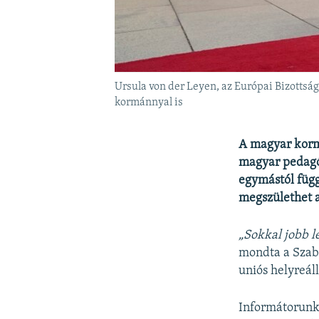
Ursula von der Leyen, az Európai Bizottság
kormánnyal is
A magyar korm
magyar pedagóg
egymástól függ
megszülethet a
„Sokkal jobb l
mondta a Szaba
uniós helyreáll
Informátorunk 