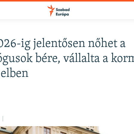
26-ig jelentősen nőhet a
FELIRATKOZÁS
gusok bére, vállalta a ko
zelben
Apple Podcasts
Spotify
Feliratkozás