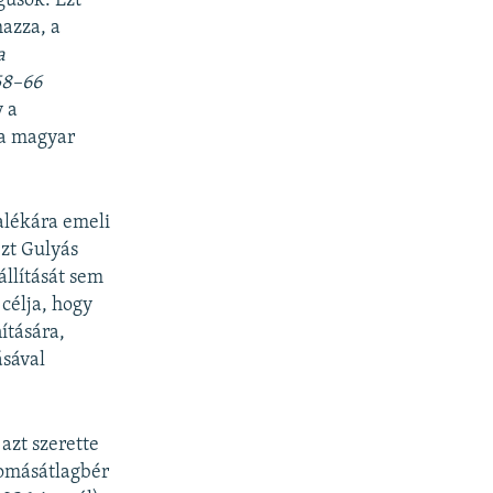
gusok. Ezt
mazza, a
a
58
–
66
 a
 a magyar
alékára emeli
ezt Gulyás
állítását sem
 célja, hogy
ítására,
ásával
 azt szerette
lomásátlagbér