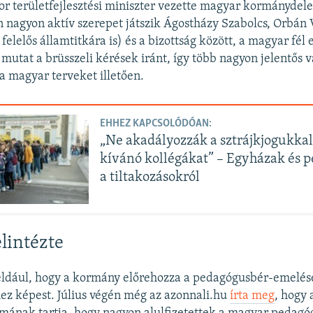
or területfejlesztési miniszter vezette magyar kormánydele
 nagyon aktív szerepet játszik Ágostházy Szabolcs, Orbán 
 felelős államtitkára is) és a bizottság között, a magyar fé
mutat a brüsszeli kérések iránt, így több nagyon jelentős v
 a magyar terveket illetően.
EHHEZ KAPCSOLÓDÓAN:
„Ne akadályozzák a sztrájkjogukkal
kívánó kollégákat” – Egyházak és 
a tiltakozásokról
elintézte
éldául, hogy a kormány előrehozza a pedagógusbér-emelé
hez képest. Július végén még az azonnali.hu
írta meg
, hogy 