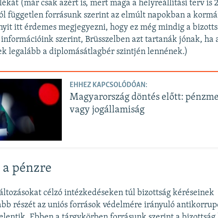
ékát (már csak azért is, mert maga a helyreállítási terv is 2
l független forrásunk szerint az elmúlt napokban a kormá
nyit itt érdemes megjegyezni, hogy ez még mindig a bizottsá
nformációink szerint, Brüsszelben azt tartanák jónak, ha
 legalább a diplomásátlagbér szintjén lennének.)
EHHEZ KAPCSOLÓDÓAN:
Magyarország döntés előtt: pénzm
vagy jogállamiság
 a pénzre
áltozásokat célzó intézkedéseken túl bizottság kéréseinek
bb részét az uniós források védelmére irányuló antikorrup
elentik. Ebben a tárgykörben forrásunk szerint a bizottság 