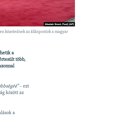
sben közelednek az álláspontok a magyar
hetik a
rtesült több,
azonnal
többségéé”
– ezt
ág között az
alások a