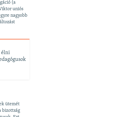
gáció (a
Viktor uniós
l egyre nagyobb
áltozást
 élni
pedagógusok
sek ütemét
a bizottság