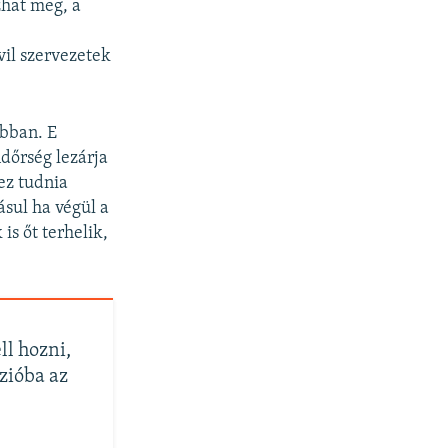
hat meg, a
vil szervezetek
ábban. E
ndőrség lezárja
ez tudnia
sul ha végül a
is őt terhelik,
ll hozni,
zióba az