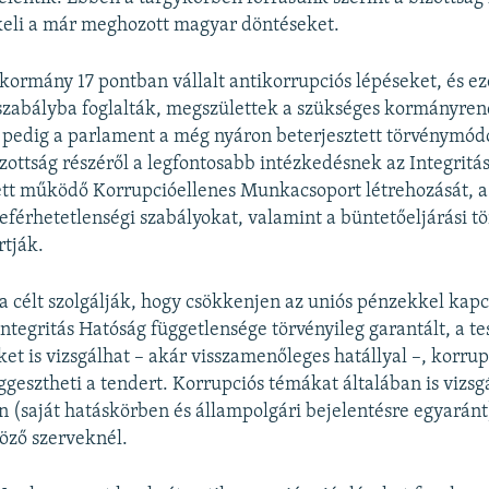
keli a már meghozott magyar döntéseket.
 kormány 17 pontban vállalt antikorrupciós lépéseket, és e
szabályba foglalták, megszülettek a szükséges kormányren
 pedig a parlament a még nyáron beterjesztett törvénymódo
izottság részéről a legfontosabb intézkedésnek az Integritá
tt működő Korrupcióellenes Munkacsoport létrehozását, a
zeférhetetlenségi szabályokat, valamint a büntetőeljárási t
rtják.
a célt szolgálják, hogy csökkenjen az uniós pénzekkel kapc
Integritás Hatóság függetlensége törvényileg garantált, a te
et is vizsgálhat – akár visszamenőleges hatállyal –, korru
üggesztheti a tendert. Korrupciós témákat általában is vizs
n (saját hatáskörben és állampolgári bejelentésre egyaránt)
öző szerveknél.