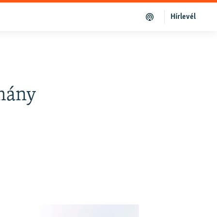
Hírlevél
rmány