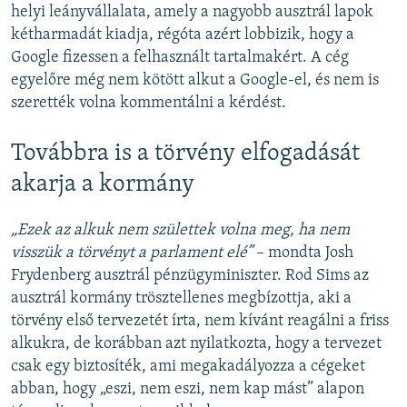
helyi leányvállalata, amely a nagyobb ausztrál lapok
kétharmadát kiadja, régóta azért lobbizik, hogy a
Google fizessen a felhasznált tartalmakért. A cég
egyelőre még nem kötött alkut a Google-el, és nem is
szerették volna kommentálni a kérdést.
Továbbra is a törvény elfogadását
akarja a kormány
„Ezek az alkuk nem születtek volna meg, ha nem
visszük a törvényt a parlament elé”
– mondta Josh
Frydenberg ausztrál pénzügyminiszter. Rod Sims az
ausztrál kormány trösztellenes megbízottja, aki a
törvény első tervezetét írta, nem kívánt reagálni a friss
alkukra, de korábban azt nyilatkozta, hogy a tervezet
csak egy biztosíték, ami megakadályozza a cégeket
abban, hogy „eszi, nem eszi, nem kap mást” alapon