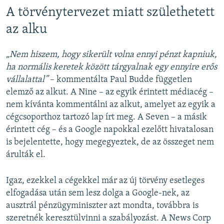
A törvénytervezet miatt születhetett
az alku
„Nem hiszem, hogy sikerült volna ennyi pénzt kapniuk,
ha normális keretek között tárgyalnak egy ennyire erős
vállalattal”
– kommentálta Paul Budde független
elemző az alkut. A Nine – az egyik érintett médiacég –
nem kívánta kommentálni az alkut, amelyet az egyik a
cégcsoporthoz tartozó lap írt meg. A Seven – a másik
érintett cég – és a Google napokkal ezelőtt hivatalosan
is bejelentette, hogy megegyeztek, de az összeget nem
árulták el.
Igaz, ezekkel a cégekkel már az új törvény esetleges
elfogadása után sem lesz dolga a Google-nek, az
ausztrál pénzügyminiszter azt mondta, továbbra is
szeretnék keresztülvinni a szabályozást. A News Corp