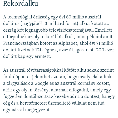
Rekordalku
A technológiai óriáscég egy évi 60 millió ausztrál
dolláros (nagyjából 13 milliárd forint) alkut kötött az
ország két legnagyobb televíziócsatornájával. Emellett
eltörpülnek az olyan korábbi alkuk, mint például amit
Franciaországban kötött az Alphabet, ahol évi 71 millió
dollárt fizetnek 121 cégnek, azaz átlagosan ott 200 ezer
dollárt kap egy érintett.
Az ausztrál tévétársaságokkal kötött alku sokak szerint
fordulópontot jelenthet azután, hogy tavaly elakadtak
a tárgyalások a Google és az ausztrál kormány között,
akik egy olyan törvényt akarnak elfogadni, amely egy
független döntőbizottság kezébe adná a döntést, ha egy
cég és a keresőmotort üzemeltető vállalat nem tud
egymással megegyezni.