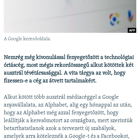
EURÓPAI UNIÓ
VILÁG
KLÍMAVÁLTOZÁS
A MÚLT TANULSÁGAI
A Google keresőoldala.
KÖVESSEN MINKET!
Nemrég még kivonulással fenyegetőzött a technológiai
óriáscég, most mégis rekordösszegű alkut kötöttek két
ausztrál tévétársasággal. A vita tárgya az volt, hogy
fizessen-e a cég az átvett tartalmakért.
Valamennyi RFE/RL weboldal
Alkut kötött több ausztrál médiacéggel a Google
anyavállalata, az Alphabet, alig egy hónappal az után,
hogy az Alphabet még azzal fenyegetőzött, hogy
leállítják a keresőmotort az országban, mert szerintük
betarthatatlanok azok a tervezett új szabályok,
amelyek arra köteleznék a Google-t és a Facebookot,