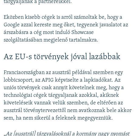
tárgyaljanak a partnereikkel.
Eközben kisebb cégek is arról számoltak be, hogy a
Google azzal kereste meg őket, tegyenek javaslatot az
árszabásra a cég most induló Showcase
szolgáltatásában megjelenő tartalmakra.
Az EU-s törvények jóval lazábbak
Franciaországban az ausztrál példával szemben egy
lobbicsoport, az APIG képviselte a lapkiadókat. Az
uniós törvények csak annyit követelnek meg, hogy a
technológiai cégek tárgyaljanak azokkal, akiknek
követeléseik vannak velük szemben, de eltérően az
ausztrál törvénytervezettől nem avatkoznak bele akkor
sem, ha nem sikerül a feleknek megegyezniük.
„Az [ausztrál] tárgyalásoknál a kormány nagy nyomást