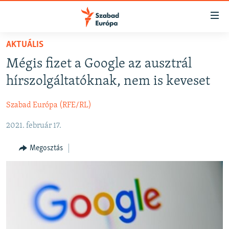
Akadálymentes
mód
Ugrás
AKTUÁLIS
a
NAPIRENDEN
Mégis fizet a Google az ausztrál
fő
AKTUÁLIS
oldalra
hírszolgáltatóknak, nem is keveset
FELIRATKOZÁS
PODCASTOK
Ugrás
a
Szabad Európa (RFE/RL)
VIDEÓK
tartalomjegyzékre
Spotify
2021. február 17.
ELEMZŐ
Ugrás
a
NER15
Megosztás
Feliratkozás
keresésre
SZABADON
TÁRSADALOM
DEMOKRÁCIA
A PÉNZ NYOMÁBAN