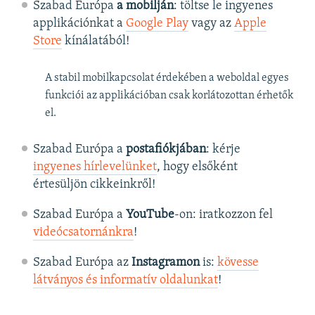
Szabad Európa
a mobilján
: töltse le ingyenes
applikációnkat a
Google Play
vagy az
Apple
Store
kínálatából!
A stabil mobilkapcsolat érdekében a weboldal egyes
funkciói az applikációban csak korlátozottan érhetők
el.
Szabad Európa a
postafiókjában
: kérje
ingyenes hírlevelünket
, hogy elsőként
értesüljön cikkeinkről!
Szabad Európa a
YouTube
-on: iratkozzon fel
videócsatornánkra
!
Szabad Európa az
Instagramon
is:
kövesse
látványos és informatív oldalunkat
! ​