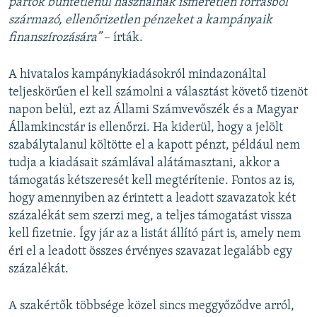
pártok büntetlenül használnak ismeretlen forrásból
származó, ellenőrizetlen pénzeket a kampányaik
finanszírozására”
– írták.
A hivatalos kampánykiadásokról mindazonáltal
teljeskörűen el kell számolni a választást követő tizenöt
napon belül, ezt az Állami Számvevőszék és a Magyar
Államkincstár is ellenőrzi. Ha kiderül, hogy a jelölt
szabálytalanul költötte el a kapott pénzt, például nem
tudja a kiadásait számlával alátámasztani, akkor a
támogatás kétszeresét kell megtérítenie. Fontos az is,
hogy amennyiben az érintett a leadott szavazatok két
százalékát sem szerzi meg, a teljes támogatást vissza
kell fizetnie. Így jár az a listát állító párt is, amely nem
éri el a leadott összes érvényes szavazat legalább egy
százalékát.
A szakértők többsége közel sincs meggyőződve arról,