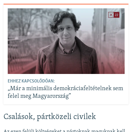
EHHEZ KAPCSOLÓDÓAN:
„Már a minimális demokráciafeltételnek sem
felel meg Magyarország”
Csalások, pártközeli civilek
Az ezen felüli költségeket a pártoknak maguknak kell