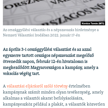
EURÓPAI UNIÓ
VILÁG
KLÍMAVÁLTOZÁS
A MÚLT TANULSÁGAI
Az országgyűlési választás és a népszavazás hirdetménye a
Nemzeti Választási Irodában 2022. január 17-én
KÖVESSEN MINKET!
Az április 3-i országgyűlési választást és az azzal
egyszerre tartott országos népszavazást megelőző
ötvenedik napon, február 12-én hivatalosan is
Valamennyi RFE/RL weboldal
megkezdődött Magyarországon a kampány, amely a
voksolás végéig tart.
A
választási eljárásról szóló törvény
értelmében
kampánynak számít minden olyan tevékenység, amely
alkalmas a választói akarat befolyásolására,
kampányeszköz például a plakát, a választók közvetlen