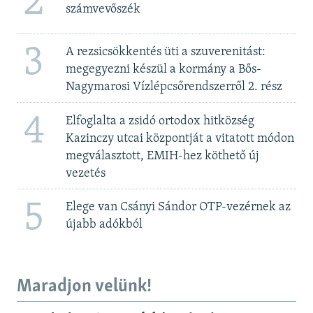
2
számvevőszék
3
A rezsicsökkentés üti a szuverenitást:
megegyezni készül a kormány a Bős-
Nagymarosi Vízlépcsőrendszerről 2. rész
4
Elfoglalta a zsidó ortodox hitközség
Kazinczy utcai központját a vitatott módon
megválasztott, EMIH-hez köthető új
vezetés
5
Elege van Csányi Sándor OTP-vezérnek az
újabb adókból
Maradjon velünk!