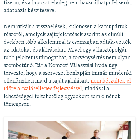
fizetni, és a lapokat elvileg nem használhatja fel senki
adatbázis készítésére.
Nem ritkák a visszaélések, különösen a kamupártok
részéről, amelyek sajtójelentések szerint az elmúlt
években több alkalommal is csomagban adták-vették
az adatokat és aláírásokat. Mivel egy választópolgár
több jelöltet is támogathat, a törvénysértés nem olyan
szembetűnő. Bár a Nemzeti Választási Iroda úgy
tervezte, hogy a szervezet honlapján immár mindenki
ellenőrizheti majd a saját ajánlásait,
nem készültek el
időre a csalásellenes fejlesztéssel
, ráadásul a
lehetőséggel feltehetőleg egyébként sem élnének
tömegesen.