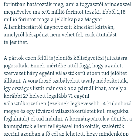
forintban határozták meg, ami a fogyasztói árindexszel
megnövelve ma 5,91 millió forintot tesz ki. Ebből 1,18
millió forintot maga a jelölt kap az Magyar
Államkincstártól úgynevezett kincstári kártyán,
amelyről készpénzt nem vehet fel, csak átutalást
teljesíthet.
A pártok ezen felül is jelentős költségvetési juttatásra
jogosultak. Ennek mértéke attól függ, hogy az adott
szervezet hány egyéni választókerületben tud jelöltet
állítani. A vonatkozó szabályokat tavaly módosították,
így országos listát már csak az a párt állíthat, amely a
korábbi 27 helyett legalább 71 egyéni
választókörzetben (ezeknek legkevesebb 14 különböző
megye és egy fővárosi választókerületet kell magukba
foglalniuk) el tud indulni. A kormánypártok a döntést a
kamupártok elleni fellépéssel indokolták, szakértők
szerint azonban a fő cél az lehetett, hogy mindenképp