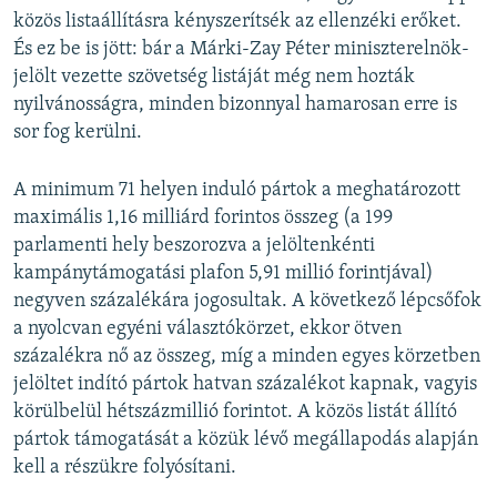
közös listaállításra kényszerítsék az ellenzéki erőket.
És ez be is jött: bár a Márki-Zay Péter miniszterelnök-
jelölt vezette szövetség listáját még nem hozták
nyilvánosságra, minden bizonnyal hamarosan erre is
sor fog kerülni.
A minimum 71 helyen induló pártok a meghatározott
maximális 1,16 milliárd forintos összeg (a 199
parlamenti hely beszorozva a jelöltenkénti
kampánytámogatási plafon 5,91 millió forintjával)
negyven százalékára jogosultak. A következő lépcsőfok
a nyolcvan egyéni választókörzet, ekkor ötven
százalékra nő az összeg, míg a minden egyes körzetben
jelöltet indító pártok hatvan százalékot kapnak, vagyis
körülbelül hétszázmillió forintot. A közös listát állító
pártok támogatását a közük lévő megállapodás alapján
kell a részükre folyósítani.