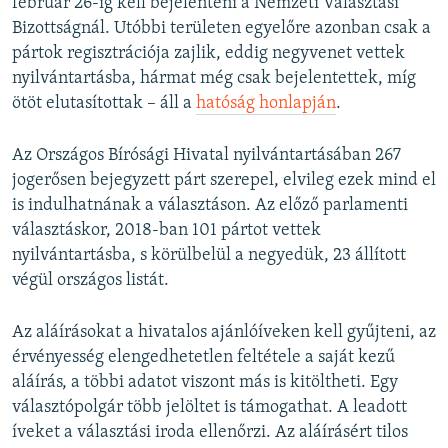
február 26-ig kell bejelenteni a Nemzeti Választási
Bizottságnál. Utóbbi területen egyelőre azonban csak a
pártok regisztrációja zajlik, eddig negyvenet vettek
nyilvántartásba, hármat még csak bejelentettek, míg
ötöt elutasítottak – áll a
hatóság honlapján
.
Az Országos Bírósági Hivatal nyilvántartásában 267
jogerősen bejegyzett párt szerepel, elvileg ezek mind el
is indulhatnának a választáson. Az előző parlamenti
választáskor, 2018-ban 101 pártot vettek
nyilvántartásba, s körülbelül a negyedük, 23 állított
végül országos listát.
Az aláírásokat a hivatalos ajánlóíveken kell gyűjteni, az
érvényesség elengedhetetlen feltétele a saját kezű
aláírás, a többi adatot viszont más is kitöltheti. Egy
választópolgár több jelöltet is támogathat. A leadott
íveket a választási iroda ellenőrzi. Az aláírásért tilos