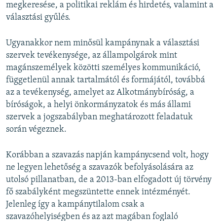
megkeresése, a politikai reklám és hirdetés, valamint a
választási gyűlés.
Ugyanakkor nem minősül kampánynak a választási
szervek tevékenysége, az állampolgárok mint
magánszemélyek közötti személyes kommunikáció,
függetlenül annak tartalmától és formájától, továbbá
az a tevékenység, amelyet az Alkotmánybíróság, a
bíróságok, a helyi önkormányzatok és más állami
szervek a jogszabályban meghatározott feladatuk
során végeznek.
Korábban a szavazás napján kampánycsend volt, hogy
ne legyen lehetőség a szavazók befolyásolására az
utolsó pillanatban, de a 2013-ban elfogadott új törvény
fő szabályként megszüntette ennek intézményét.
Jelenleg így a kampánytilalom csak a
szavazóhelyiségben és az azt magában foglaló