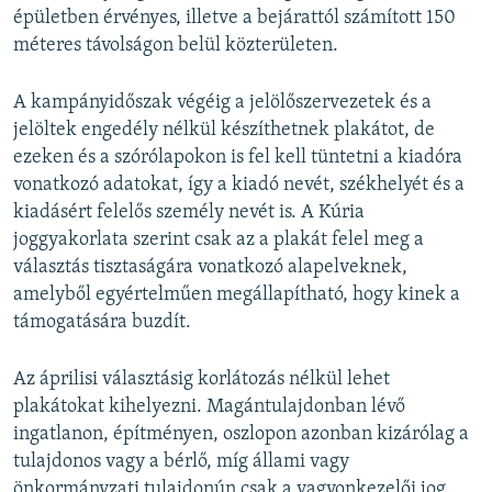
épületben érvényes, illetve a bejárattól számított 150
méteres távolságon belül közterületen.
A kampányidőszak végéig a jelölőszervezetek és a
jelöltek engedély nélkül készíthetnek plakátot, de
ezeken és a szórólapokon is fel kell tüntetni a kiadóra
vonatkozó adatokat, így a kiadó nevét, székhelyét és a
kiadásért felelős személy nevét is. A Kúria
joggyakorlata szerint csak az a plakát felel meg a
választás tisztaságára vonatkozó alapelveknek,
amelyből egyértelműen megállapítható, hogy kinek a
támogatására buzdít.
Az áprilisi választásig korlátozás nélkül lehet
plakátokat kihelyezni. Magántulajdonban lévő
ingatlanon, építményen, oszlopon azonban kizárólag a
tulajdonos vagy a bérlő, míg állami vagy
önkormányzati tulajdonún csak a vagyonkezelői jog