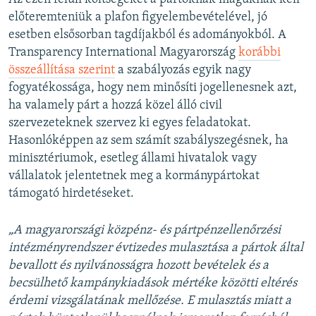
előteremteniük a plafon figyelembevételével, jó
esetben elsősorban tagdíjakból és adományokból. A
Transparency International Magyarország
korábbi
összeállítása szerint
a szabályozás egyik nagy
fogyatékossága, hogy nem minősíti jogellenesnek azt,
ha valamely párt a hozzá közel álló civil
szervezeteknek szervez ki egyes feladatokat.
Hasonlóképpen az sem számít szabályszegésnek, ha
minisztériumok, esetleg állami hivatalok vagy
vállalatok jelentetnek meg a kormánypártokat
támogató hirdetéseket.
„A magyarországi közpénz- és pártpénzellenőrzési
intézményrendszer évtizedes mulasztása a pártok által
bevallott és nyilvánosságra hozott bevételek és a
becsülhető kampánykiadások mértéke közötti eltérés
érdemi vizsgálatának mellőzése. E mulasztás miatt a