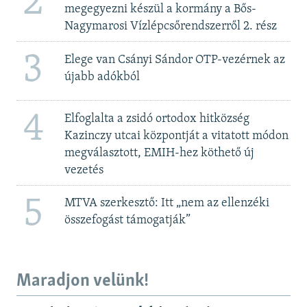
2
megegyezni készül a kormány a Bős-
Nagymarosi Vízlépcsőrendszerről 2. rész
3
Elege van Csányi Sándor OTP-vezérnek az
újabb adókból
4
Elfoglalta a zsidó ortodox hitközség
Kazinczy utcai központját a vitatott módon
megválasztott, EMIH-hez köthető új
vezetés
5
MTVA szerkesztő: Itt „nem az ellenzéki
összefogást támogatják”
Maradjon velünk!