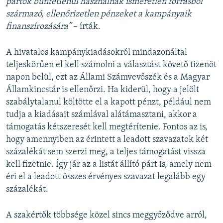
pártok büntetlenül használnak ismeretlen forrásból
származó, ellenőrizetlen pénzeket a kampányaik
finanszírozására”
– írták.
A hivatalos kampánykiadásokról mindazonáltal
teljeskörűen el kell számolni a választást követő tizenöt
napon belül, ezt az Állami Számvevőszék és a Magyar
Államkincstár is ellenőrzi. Ha kiderül, hogy a jelölt
szabálytalanul költötte el a kapott pénzt, például nem
tudja a kiadásait számlával alátámasztani, akkor a
támogatás kétszeresét kell megtérítenie. Fontos az is,
hogy amennyiben az érintett a leadott szavazatok két
százalékát sem szerzi meg, a teljes támogatást vissza
kell fizetnie. Így jár az a listát állító párt is, amely nem
éri el a leadott összes érvényes szavazat legalább egy
százalékát.
A szakértők többsége közel sincs meggyőződve arról,