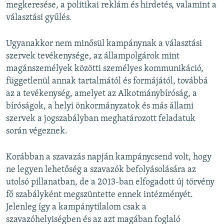
megkeresése, a politikai reklám és hirdetés, valamint a
választási gyűlés.
Ugyanakkor nem minősül kampánynak a választási
szervek tevékenysége, az állampolgárok mint
magánszemélyek közötti személyes kommunikáció,
függetlenül annak tartalmától és formájától, továbbá
az a tevékenység, amelyet az Alkotmánybíróság, a
bíróságok, a helyi önkormányzatok és más állami
szervek a jogszabályban meghatározott feladatuk
során végeznek.
Korábban a szavazás napján kampánycsend volt, hogy
ne legyen lehetőség a szavazók befolyásolására az
utolsó pillanatban, de a 2013-ban elfogadott új törvény
fő szabályként megszüntette ennek intézményét.
Jelenleg így a kampánytilalom csak a
szavazóhelyiségben és az azt magában foglaló