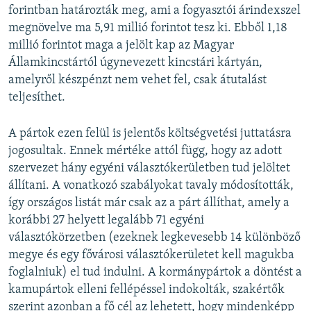
forintban határozták meg, ami a fogyasztói árindexszel
megnövelve ma 5,91 millió forintot tesz ki. Ebből 1,18
millió forintot maga a jelölt kap az Magyar
Államkincstártól úgynevezett kincstári kártyán,
amelyről készpénzt nem vehet fel, csak átutalást
teljesíthet.
A pártok ezen felül is jelentős költségvetési juttatásra
jogosultak. Ennek mértéke attól függ, hogy az adott
szervezet hány egyéni választókerületben tud jelöltet
állítani. A vonatkozó szabályokat tavaly módosították,
így országos listát már csak az a párt állíthat, amely a
korábbi 27 helyett legalább 71 egyéni
választókörzetben (ezeknek legkevesebb 14 különböző
megye és egy fővárosi választókerületet kell magukba
foglalniuk) el tud indulni. A kormánypártok a döntést a
kamupártok elleni fellépéssel indokolták, szakértők
szerint azonban a fő cél az lehetett, hogy mindenképp