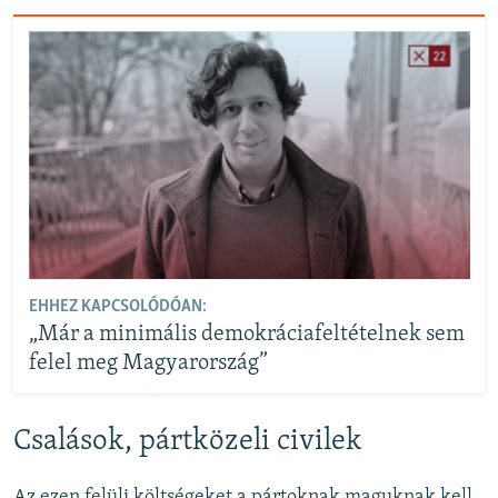
EHHEZ KAPCSOLÓDÓAN:
„Már a minimális demokráciafeltételnek sem
felel meg Magyarország”
Csalások, pártközeli civilek
Az ezen felüli költségeket a pártoknak maguknak kell