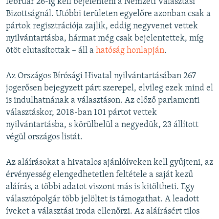
február 26-ig kell bejelenteni a Nemzeti Választási
Bizottságnál. Utóbbi területen egyelőre azonban csak a
pártok regisztrációja zajlik, eddig negyvenet vettek
nyilvántartásba, hármat még csak bejelentettek, míg
ötöt elutasítottak – áll a
hatóság honlapján
.
Az Országos Bírósági Hivatal nyilvántartásában 267
jogerősen bejegyzett párt szerepel, elvileg ezek mind el
is indulhatnának a választáson. Az előző parlamenti
választáskor, 2018-ban 101 pártot vettek
nyilvántartásba, s körülbelül a negyedük, 23 állított
végül országos listát.
Az aláírásokat a hivatalos ajánlóíveken kell gyűjteni, az
érvényesség elengedhetetlen feltétele a saját kezű
aláírás, a többi adatot viszont más is kitöltheti. Egy
választópolgár több jelöltet is támogathat. A leadott
íveket a választási iroda ellenőrzi. Az aláírásért tilos