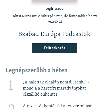
Legfrissebb
Falusi Mariann: A siker jó érzés, de fontosabb a hozzá
vezető út
Szabad Európa Podcastok
Feliratkozás
Legnépszerűbb a héten
1
„A halottak oldalán nem áll senki” –
mondja a harctéri maradványokat
elszállító önkéntes
A rezsicsökkentés üti a szuverenitást: