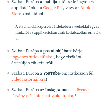
Szabad Európa
a mobilján
: töltse le ingyenes
applikációnkat a
Google Play
vagy az
Apple
Store
kínálatából!
A stabil mobilkapcsolat érdekében a weboldal egyes
funkciói az applikációban csak korlátozottan érhetők
el.
Szabad Európa a
postafiókjában
: kérje
ingyenes hírlevelünket
, hogy elsőként
értesüljön cikkeinkről!
Szabad Európa a
YouTube
-on: iratkozzon fel
videócsatornánkra
!
Szabad Európa az
Instagramon
is:
kövesse
látványos és informatív oldalunkat
! ​