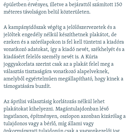
épületben érvényes, illetve a bejárattól számított 150
méteres távolságon belül közterületen.
A kampányidőszak végéig a jelölőszervezetek és a
jelöltek engedély nélkül készíthetnek plakátot, de
ezeken és a szórólapokon is fel kell tüntetni a kiadóra
vonatkozó adatokat, így a kiadó nevét, székhelyét és a
kiadásért felelős személy nevét is. A Kúria
joggyakorlata szerint csak az a plakát felel meg a
választás tisztaságára vonatkozó alapelveknek,
amelyből egyértelműen megállapítható, hogy kinek a
támogatására buzdít.
Az áprilisi választásig korlátozás nélkül lehet
plakátokat kihelyezni. Magántulajdonban lévő
ingatlanon, építményen, oszlopon azonban kizárólag a
tulajdonos vagy a bérlő, míg állami vagy
önkormányzati tulajdonún csak a vagyonkezelői jog