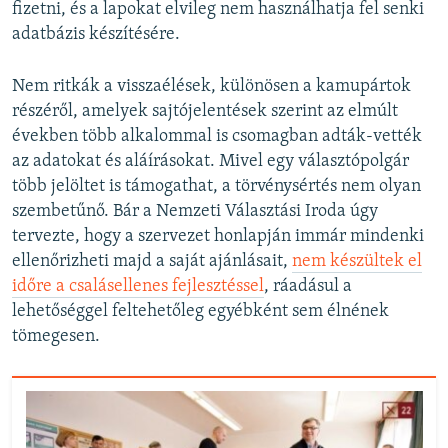
fizetni, és a lapokat elvileg nem használhatja fel senki
adatbázis készítésére.
Nem ritkák a visszaélések, különösen a kamupártok
részéről, amelyek sajtójelentések szerint az elmúlt
években több alkalommal is csomagban adták-vették
az adatokat és aláírásokat. Mivel egy választópolgár
több jelöltet is támogathat, a törvénysértés nem olyan
szembetűnő. Bár a Nemzeti Választási Iroda úgy
tervezte, hogy a szervezet honlapján immár mindenki
ellenőrizheti majd a saját ajánlásait,
nem készültek el
időre a csalásellenes fejlesztéssel
, ráadásul a
lehetőséggel feltehetőleg egyébként sem élnének
tömegesen.