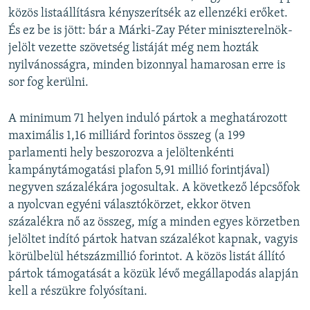
közös listaállításra kényszerítsék az ellenzéki erőket.
És ez be is jött: bár a Márki-Zay Péter miniszterelnök-
jelölt vezette szövetség listáját még nem hozták
nyilvánosságra, minden bizonnyal hamarosan erre is
sor fog kerülni.
A minimum 71 helyen induló pártok a meghatározott
maximális 1,16 milliárd forintos összeg (a 199
parlamenti hely beszorozva a jelöltenkénti
kampánytámogatási plafon 5,91 millió forintjával)
negyven százalékára jogosultak. A következő lépcsőfok
a nyolcvan egyéni választókörzet, ekkor ötven
százalékra nő az összeg, míg a minden egyes körzetben
jelöltet indító pártok hatvan százalékot kapnak, vagyis
körülbelül hétszázmillió forintot. A közös listát állító
pártok támogatását a közük lévő megállapodás alapján
kell a részükre folyósítani.