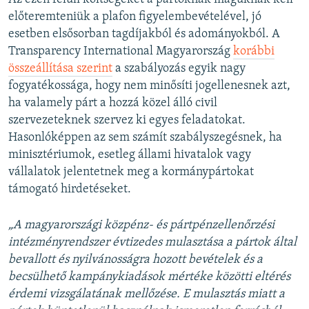
előteremteniük a plafon figyelembevételével, jó
esetben elsősorban tagdíjakból és adományokból. A
Transparency International Magyarország
korábbi
összeállítása szerint
a szabályozás egyik nagy
fogyatékossága, hogy nem minősíti jogellenesnek azt,
ha valamely párt a hozzá közel álló civil
szervezeteknek szervez ki egyes feladatokat.
Hasonlóképpen az sem számít szabályszegésnek, ha
minisztériumok, esetleg állami hivatalok vagy
vállalatok jelentetnek meg a kormánypártokat
támogató hirdetéseket.
„A magyarországi közpénz- és pártpénzellenőrzési
intézményrendszer évtizedes mulasztása a pártok által
bevallott és nyilvánosságra hozott bevételek és a
becsülhető kampánykiadások mértéke közötti eltérés
érdemi vizsgálatának mellőzése. E mulasztás miatt a