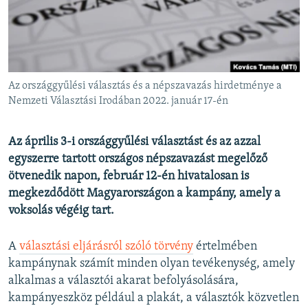
EURÓPAI UNIÓ
VILÁG
KLÍMAVÁLTOZÁS
A MÚLT TANULSÁGAI
Az országgyűlési választás és a népszavazás hirdetménye a
Nemzeti Választási Irodában 2022. január 17-én
KÖVESSEN MINKET!
Az április 3-i országgyűlési választást és az azzal
egyszerre tartott országos népszavazást megelőző
ötvenedik napon, február 12-én hivatalosan is
Valamennyi RFE/RL weboldal
megkezdődött Magyarországon a kampány, amely a
voksolás végéig tart.
A
választási eljárásról szóló törvény
értelmében
kampánynak számít minden olyan tevékenység, amely
alkalmas a választói akarat befolyásolására,
kampányeszköz például a plakát, a választók közvetlen