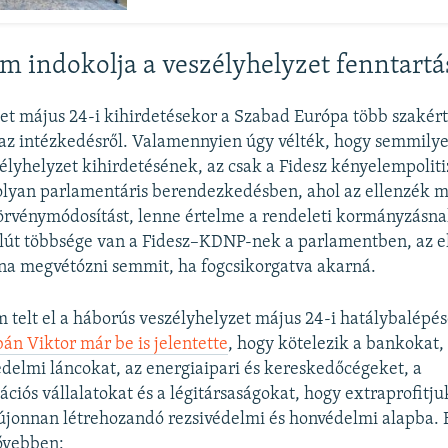
 indokolja a veszélyhelyzet fenntartá
et május 24-i kihirdetésekor a Szabad Európa több szakért
z intézkedésről. Valamennyien úgy vélték, hogy semmilye
élyhelyzet kihirdetésének, az csak a Fidesz kényelempoliti
 olyan parlamentáris berendezkedésben, ahol az ellenzék 
törvénymódosítást, lenne értelme a rendeleti kormányzásn
lút többsége van a Fidesz–KDNP-nek a parlamentben, az 
na megvétózni semmit, ha fogcsikorgatva akarná.
 telt el a háborús veszélyhelyzet május 24-i hatálybalépésé
án Viktor már be is jelentette
, hogy kötelezik a bankokat, 
delmi láncokat, az energiaipari és kereskedőcégeket, a
iós vállalatokat és a légitársaságokat, hogy extraprofitju
 újonnan létrehozandó rezsivédelmi és honvédelmi alapba. E
ővebben: