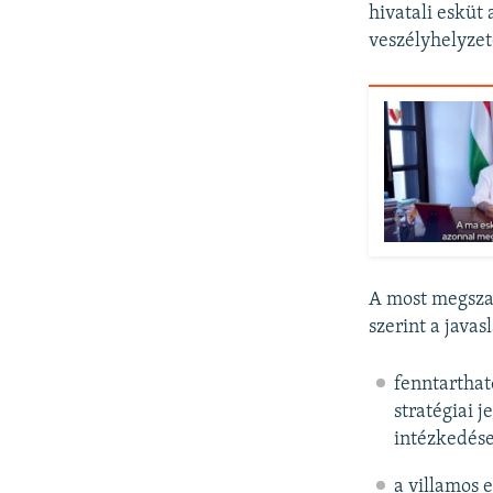
hivatali esküt
veszélyhelyze
A most megszav
szerint a javas
fenntarthat
stratégiai 
intézkedés
a villamos e