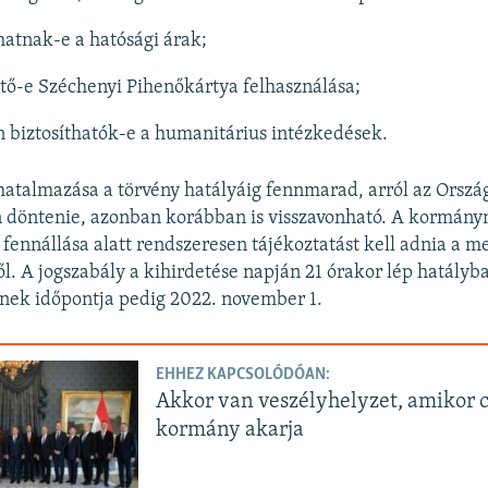
atnak-e a hatósági árak;
ető-e Széchenyi Pihenőkártya felhasználása;
 biztosíthatók-e a humanitárius intézkedések.
atalmazása a törvény hatályáig fennmarad, arról az Orsz
n döntenie, azonban korábban is visszavonható. A kormány
 fennállása alatt rendszeresen tájékoztatást kell adnia a m
l. A jogszabály a kihirdetése napján 21 órakor lép hatályba
nek időpontja pedig 2022. november 1.
EHHEZ KAPCSOLÓDÓAN:
Akkor van veszélyhelyzet, amikor c
kormány akarja