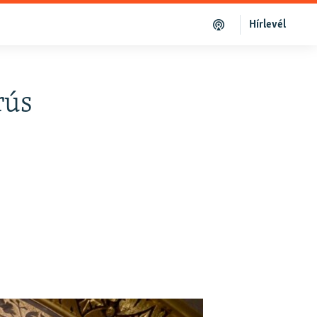
Hírlevél
rús