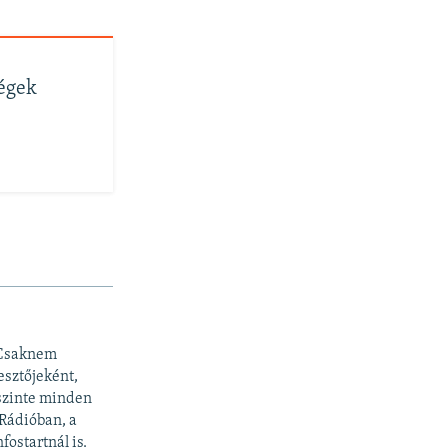
cégek
 Csaknem
esztőjeként,
 szinte minden
 Rádióban, a
fostartnál is.