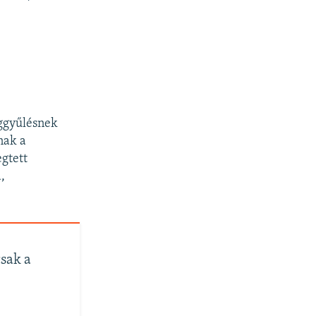
ággyűlésnek
nak a
egtett
,
sak a