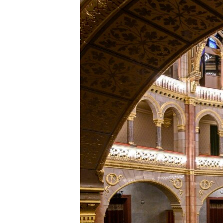
EURÓPAI UNIÓ
VILÁG
KLÍMAVÁLTOZÁS
A MÚLT TANULSÁGAI