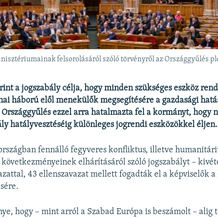
isztériumainak felsorolásáról szóló törvényről az Országgyűlés pl
int a jogszabály célja, hogy minden szükséges eszköz ren
jnai háború elől menekülők megsegítésére a gazdasági hat
Országgyűlés ezzel arra hatalmazta fel a kormányt, hogy 
bály hatályvesztéséig különleges jogrendi eszközökkel éljen.
rszágban fennálló fegyveres konfliktus, illetve humanitári
következményeinek elhárításáról szóló jogszabályt – kivét
vazattal, 43 ellenszavazat mellett fogadták el a képviselők 
sére.
e, hogy – mint arról a Szabad Európa is beszámolt – alig te