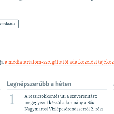
emokrácia
lja
a médiatartalom-szolgáltatói adatkezelési tájéko
Legnépszerűbb a héten
1
A rezsicsökkentés üti a szuverenitást:
megegyezni készül a kormány a Bős-
Nagymarosi Vízlépcsőrendszerről 2. rész