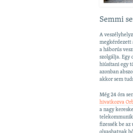
Semmi sem
A veszélyhelyz
megkérdezett a
a háborús vesz
szolgálja. Egy
hiúsítani egy 
azonban abszo
akkor sem tud
Még 24 óra sem
hivatkozva Orb
a nagy kereske
telekommunikác
fizessék be az
olvashatnak b