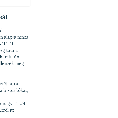
sát
őt
n alapja nincs
zálását
meg tudna
ak, miután
ellenzék még
től, arra
a biztosítókat,
k nagy részét
rről itt