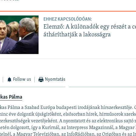
EHHEZ KAPCSOLÓDÓAN:
Elemző: A különadók egy részét a 
átháríthatják a lakosságra
Follow us
Nyomtatás
ekas Pálma
kas Pálma a Szabad Európa budapesti irodájának hírszerkesztője.
inc éve dolgozik újságíróként, elsősorban hírek, hírműsorok szerk
zerkesztőségek vezetőjeként. A nyomtatott és az elektronikus sajtó
letén dolgozott, így a Kurírnál, az Interpress Magazinnál, a Magyar
elnél, a Magyar Televízióban, az InfoRádióban, az Origóban és az In