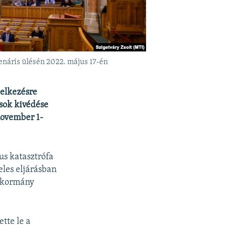
enáris ülésén 2022. május 17-én
delkezésre
ások kivédése
november 1-
us katasztrófa
eles eljárásban
a kormány
tte le a