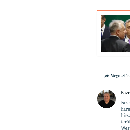
Megosztás
Faz
Faze
harm
hírs
terü
West