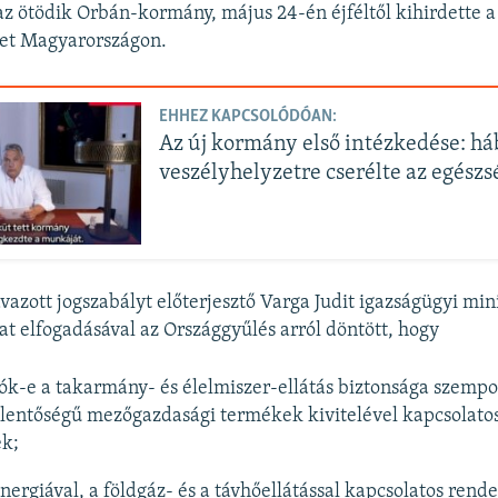
 az ötödik Orbán-kormány, május 24-én éjféltől kihirdette 
tet Magyarországon.
EHHEZ KAPCSOLÓDÓAN:
Az új kormány első intézkedése: h
veszélyhelyzetre cserélte az egész
azott jogszabályt előterjesztő Varga Judit igazságügyi min
lat elfogadásával az Országgyűlés arról döntött, hogy
ók-e a takarmány- és élelmiszer-ellátás biztonsága szempo
jelentőségű mezőgazdasági termékek kivitelével kapcsolato
ek;
nergiával, a földgáz- és a távhőellátással kapcsolatos rende