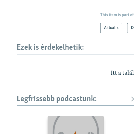
This item is part of
Aktuális
D
Ezek is érdekelhetik:
Itt a talá
Legfrissebb podcastunk: