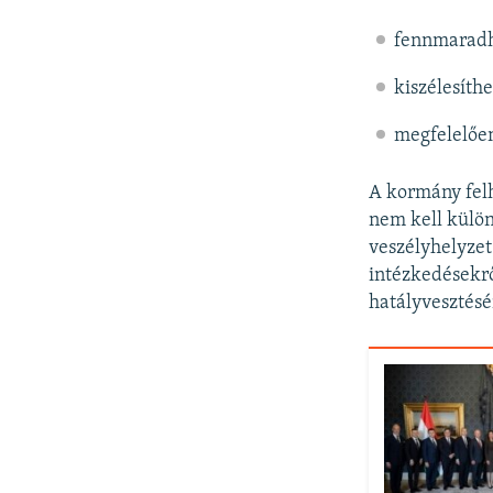
fennmaradh
kiszélesíth
megfelelően
A kormány felh
nem kell külö
veszélyhelyzet
intézkedésekrő
hatályvesztésé