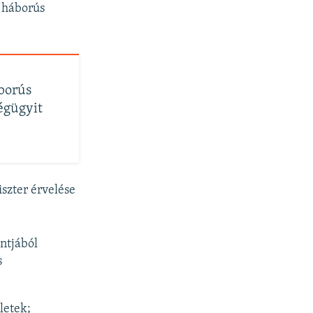
a háborús
áborús
ségügyit
iszter érvelése
ntjából
s
letek;