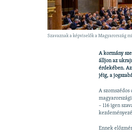
Szavaznak a képviselők a Magyarország min
A kormány szer
álljon az ukra
érdekében. Az 
jéig, a jogsza
A szomszédos o
magyarországi 
– 116 igen sza
kezdeményezé
Ennek előzmény