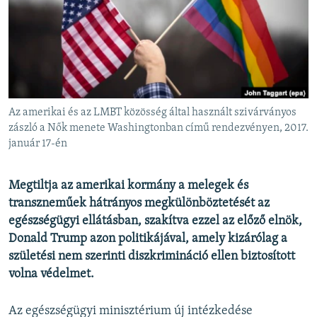
EURÓPAI UNIÓ
VILÁG
KLÍMAVÁLTOZÁS
A MÚLT TANULSÁGAI
Az amerikai és az LMBT közösség által használt szivárványos
KÖVESSEN MINKET!
zászló a Nők menete Washingtonban című rendezvényen, 2017.
január 17-én
Megtiltja az amerikai kormány
a melegek és
Valamennyi RFE/RL weboldal
transzneműek hátrányos megkülönböztetését az
egészségügyi ellátásban, szakítva ezzel az előző elnök,
Donald Trump azon politikájával, amely kizárólag a
születési nem szerinti diszkrimináció ellen biztosított
volna védelmet.
Az egészségügyi minisztérium új intézkedése