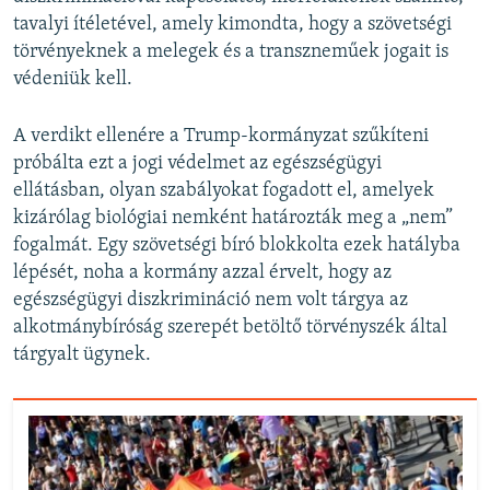
tavalyi ítéletével, amely kimondta, hogy a szövetségi
törvényeknek a melegek és a transzneműek jogait is
védeniük kell.
A verdikt ellenére a Trump-kormányzat szűkíteni
próbálta ezt a jogi védelmet az egészségügyi
ellátásban, olyan szabályokat fogadott el, amelyek
kizárólag biológiai nemként határozták meg a „nem”
fogalmát. Egy szövetségi bíró blokkolta ezek hatályba
lépését, noha a kormány azzal érvelt, hogy az
egészségügyi diszkrimináció nem volt tárgya az
alkotmánybíróság szerepét betöltő törvényszék által
tárgyalt ügynek.