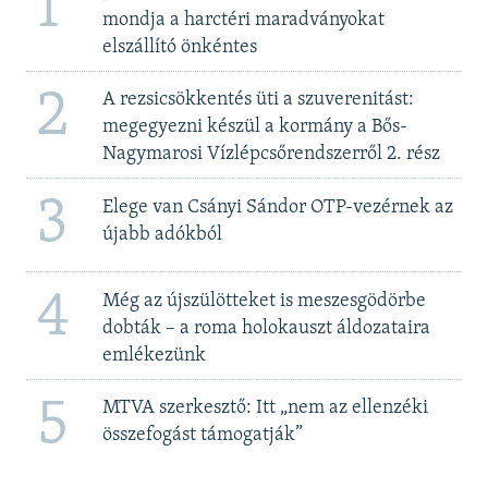
1
mondja a harctéri maradványokat
elszállító önkéntes
2
A rezsicsökkentés üti a szuverenitást:
megegyezni készül a kormány a Bős-
Nagymarosi Vízlépcsőrendszerről 2. rész
3
Elege van Csányi Sándor OTP-vezérnek az
újabb adókból
4
Még az újszülötteket is meszesgödörbe
dobták – a roma holokauszt áldozataira
emlékezünk
5
MTVA szerkesztő: Itt „nem az ellenzéki
összefogást támogatják”