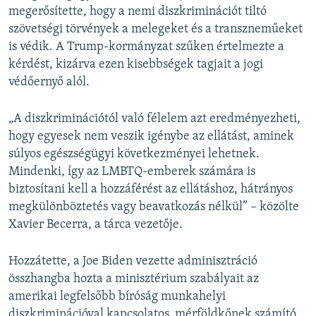
megerősítette, hogy a nemi diszkriminációt tiltó
szövetségi törvények a melegeket és a transzneműeket
is védik. A Trump-kormányzat szűken értelmezte a
kérdést, kizárva ezen kisebbségek tagjait a jogi
védőernyő alól.
„A diszkriminációtól való félelem azt eredményezheti,
hogy egyesek nem veszik igénybe az ellátást, aminek
súlyos egészségügyi következményei lehetnek.
Mindenki, így az LMBTQ-emberek számára is
biztosítani kell a hozzáférést az ellátáshoz, hátrányos
megkülönböztetés vagy beavatkozás nélkül” – közölte
Xavier Becerra, a tárca vezetője.
Hozzátette, a Joe Biden vezette adminisztráció
összhangba hozta a minisztérium szabályait az
amerikai legfelsőbb bíróság munkahelyi
diszkriminációval kapcsolatos, mérföldkőnek számító,