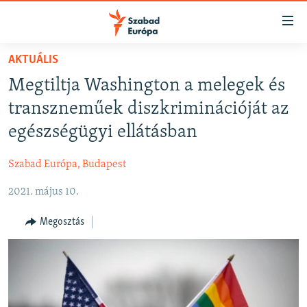
Akadálymentes
mód
Ugrás
AKTUÁLIS
a
NAPIRENDEN
Megtiltja Washington a melegek és
fő
AKTUÁLIS
oldalra
transzneműek diszkriminációját az
FELIRATKOZÁS
PODCASTOK
Ugrás
egészségügyi ellátásban
a
VIDEÓK
tartalomjegyzékre
Szabad Európa, Budapest
Spotify
ELEMZŐ
Ugrás
a
2021. május 10.
NER15
Feliratkozás
keresésre
SZABADON
Megosztás
TÁRSADALOM
DEMOKRÁCIA
A PÉNZ NYOMÁBAN