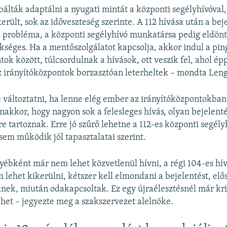
álták adaptálni a nyugati mintát a központi segélyhívóval, 
erült, sok az időveszteség szerinte. A 112 hívása után a bej
 probléma, a központi segélyhívó munkatársa pedig eldönt
kséges. Ha a mentőszolgálatot kapcsolja, akkor indul a pi
tok között, túlcsordulnak a hívások, ott veszik fel, ahol é
 irányítóközpontok borzasztóan leterheltek – mondta Leng
e változtatni, ha lenne elég ember az irányítóközpontokban 
anakkor, hogy nagyon sok a felesleges hívás, olyan bejelen
 tartoznak. Erre jó szűrő lehetne a 112-es központi segély
em működik jól tapasztalatai szerint.
ébként már nem lehet közvetlenül hívni, a régi 104-es hív
 lehet kikerülni, kétszer kell elmondani a bejelentést, elő
ek, miután odakapcsoltak. Ez egy újraélesztésnél már kri
ehet – jegyezte meg a szakszervezet alelnöke.