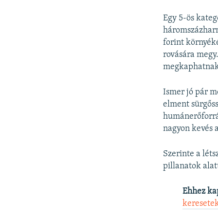
Egy 5-ös kateg
háromszázharmi
forint környék
rovására megy.
megkaphatnak 
Ismer jó pár m
elment sürgőss
humánerőforrás
nagyon kevés a
Szerinte a lét
pillanatok ala
Ehhez ka
keresete