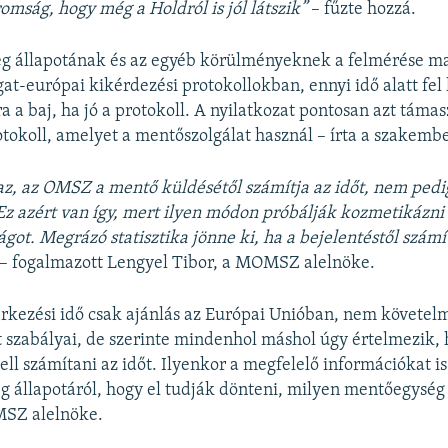
omság, hogy még a Holdról is jól látszik”
– fűzte hozzá.
teg állapotának és az egyéb körülményeknek a felmérése 
gat-európai kikérdezési protokollokban, ennyi idő alatt fel 
 a baj, ha jó a protokoll. A nyilatkozat pontosan azt támas
otokoll, amelyet a mentőszolgálat használ – írta a szakembe
az, az OMSZ a mentő küldésétől számítja az időt, nem pedi
 Ez azért van így, mert ilyen módon próbálják kozmetikázn
ágot. Megrázó statisztika jönne ki, ha a bejelentéstől számí
– fogalmazott Lengyel Tibor, a MOMSZ alelnöke.
érkezési idő csak ajánlás az Európai Unióban, nem követel
t szabályai, de szerinte mindenhol máshol úgy értelmezik, 
ell számítani az időt. Ilyenkor a megfelelő információkat is
eg állapotáról, hogy el tudják dönteni, milyen mentőegység
SZ alelnöke.