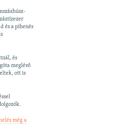
omszázhúsz-
záztízezer
ád és a pihenés
is
tnál, és
régóta meglévő
tek, ott is
éssel
dolgozók.
emelés még a