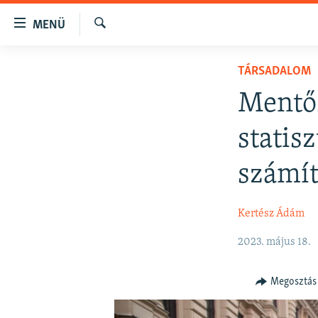
Akadálymentes
MENÜ
mód
Keresés
Ugrás
NAPIRENDEN
TÁRSADALOM
a
AKTUÁLIS
fő
Mentő
oldalra
PODCASTOK
Ugrás
statis
VIDEÓK
a
tartalomjegyzékre
ELEMZŐ
számít
Ugrás
NER15
a
Kertész Ádám
keresésre
SZABADON
TÁRSADALOM
2023. május 18.
DEMOKRÁCIA
Megosztás
A PÉNZ NYOMÁBAN