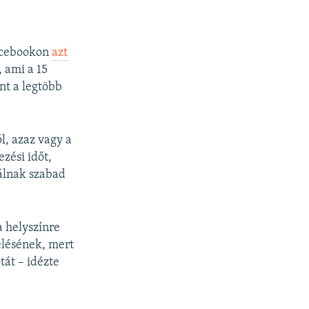
Facebookon
azt
, ami a 15
nt a legtöbb
l, azaz vagy a
ezési időt,
lálnak szabad
a helyszínre
élésének, mert
tát – idézte