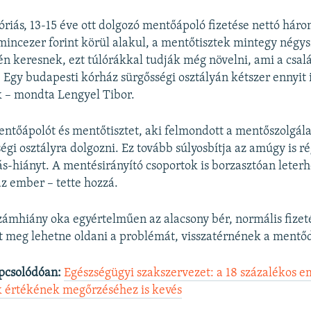
óriás, 13-15 éve ott dolgozó mentőápoló fizetése nettó hár
ncezer forint körül alakul, a mentőtisztek mintegy négys
én keresnek, ezt túlórákkal tudják még növelni, ami a csal
 Egy budapesti kórház sürgősségi osztályán kétszer ennyit 
– mondta Lengyel Tibor.
entőápolót és mentőtisztet, aki felmondott a mentőszolgála
égi osztályra dolgozni. Ez tovább súlyosbítja az amúgy is 
-hiányt. A mentésirányító csoportok is borzasztóan leterhel
z ember – tette hozzá.
számhiány oka egyértelműen az alacsony bér, normális fizet
tt meg lehetne oldani a problémát, visszatérnének a mentő
pcsolódóan:
Egészségügyi szakszervezet: a 18 százalékos 
k értékének megőrzéséhez is kevés