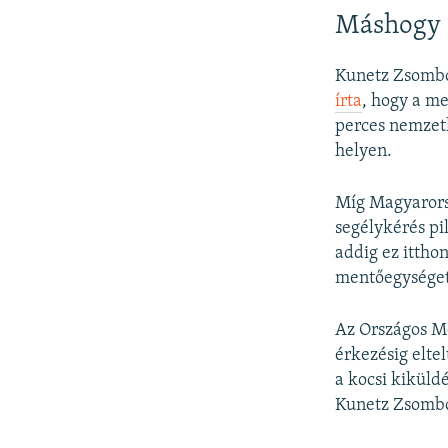
Máshogy 
Kunetz Zsombor
írta
, hogy a me
perces nemzetk
helyen.
Míg Magyarorsz
segélykérés pil
addig ez ittho
mentőegységet
Az Országos Me
érkezésig elte
a kocsi kiküldé
Kunetz Zsombo