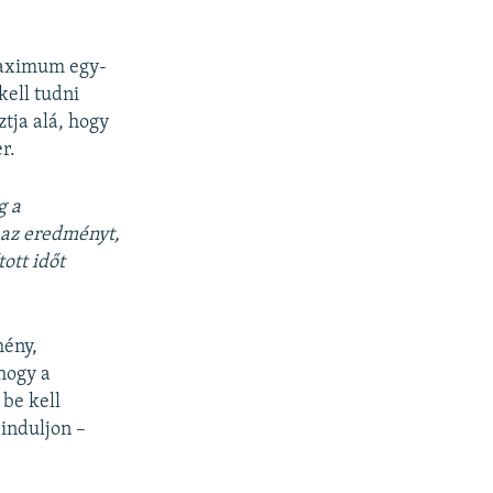
maximum egy-
kell tudni
ztja alá, hogy
r.
g a
i az eredményt,
tott időt
mény,
hogy a
 be kell
 induljon –