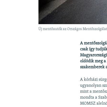
Új mentőautók az Országos Mentőszolgálat 
A mentőszolgál
csak így tudják
Magyarországi
oldódik meg a 
szakemberek a
A kórházi sürg
ugyanolyan sza
mint a mentősz
mondta a Szab
MOMSZ alelnö