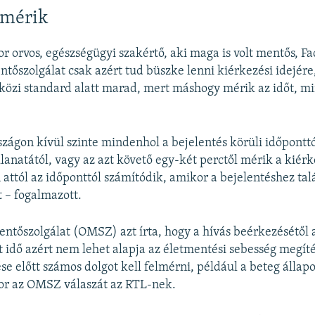
mérik
 orvos, egészségügyi szakértő, aki maga is volt mentős, 
ntőszolgálat csak azért tud büszke lenni kiérkezési idejére
özi standard alatt marad, mert máshogy mérik az időt, mi
ágon kívül szinte mindenhol a bejelentés körüli időponttó
lanatától, vagy az azt követő egy-két perctől mérik a kiérk
n attól az időponttól számítódik, amikor a bejelentéshez ta
 – fogalmazott.
ntőszolgálat (OMSZ) azt írta, hogy a hívás beérkezésétől 
lt idő azért nem lehet alapja az életmentési sebesség megít
se előtt számos dolgot kell felmérni, például a beteg állapo
r az OMSZ válaszát az RTL-nek.