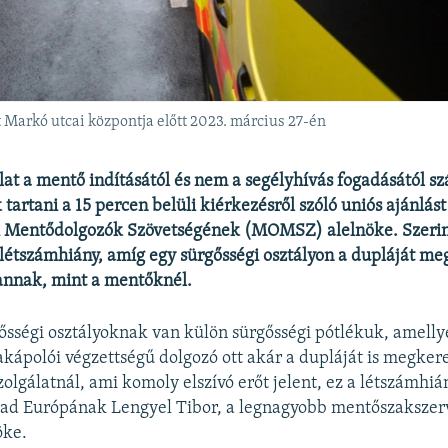
Markó utcai központja előtt 2023. március 27-én
at a mentő indításától és nem a segélyhívás fogadásától szá
 tartani a 15 percen belüli kiérkezésről szóló uniós ajánlás
 Mentődolgozók Szövetségének (MOMSZ) alelnöke. Szeri
létszámhiány, amíg egy sürgősségi osztályon a dupláját me
nnak, mint a mentőknél.
ősségi osztályoknak van külön sürgősségi pótlékuk, amelly
kápolói végzettségű dolgozó ott akár a dupláját is megker
olgálatnál, ami komoly elszívó erőt jelent, ez a létszámhiá
ad Európának Lengyel Tibor, a legnagyobb mentőszakszerv
ke.