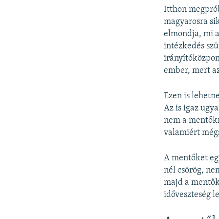
Itthon megprób
magyarosra sik
elmondja, mi a
intézkedés szü
irányítóközpon
ember, mert az
Ezen is lehetn
Az is igaz ugy
nem a mentőkre
valamiért mégs
A mentőket egy
nél csörög, nem
majd a mentőkn
időveszteség l