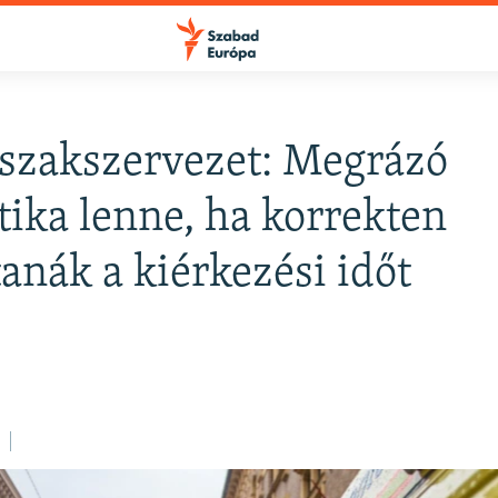
szakszervezet: Megrázó
FELIRATKOZÁS
ztika lenne, ha korrekten
anák a kiérkezési időt
Apple Podcasts
Spotify
Feliratkozás