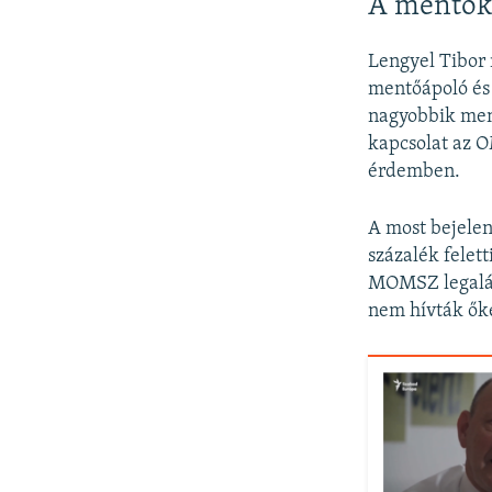
A mentők 
Lengyel Tibor 
mentőápoló és
nagyobbik ment
kapcsolat az 
érdemben.
A most bejelen
százalék felett
MOMSZ legaláb
nem hívták őke