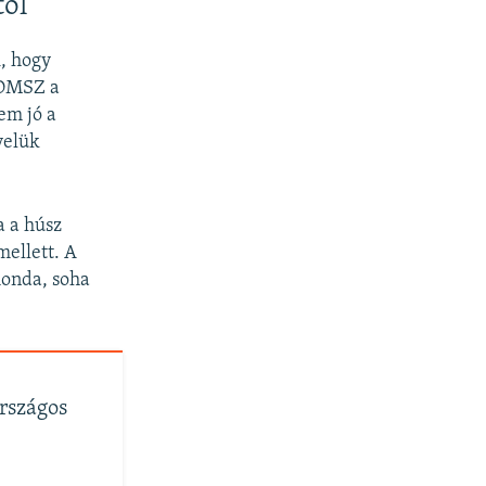
tól
, hogy
MOMSZ a
em jó a
velük
a a húsz
mellett. A
monda, soha
Országos