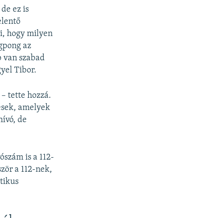
de ez is
elentő
i, hogy milyen
ngpong az
pp van szabad
yel Tibor.
– tette hozzá.
tések, amelyek
hívó, de
ószám is a 112-
ször a 112-nek,
tikus