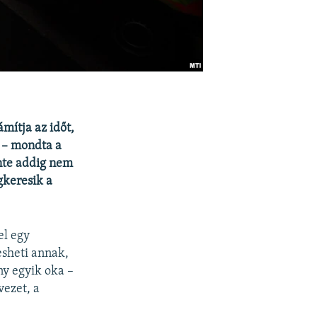
mítja az időt,
t – mondta a
nte addig nem
gkeresik a
el egy
esheti annak,
ny egyik oka –
ezet, a