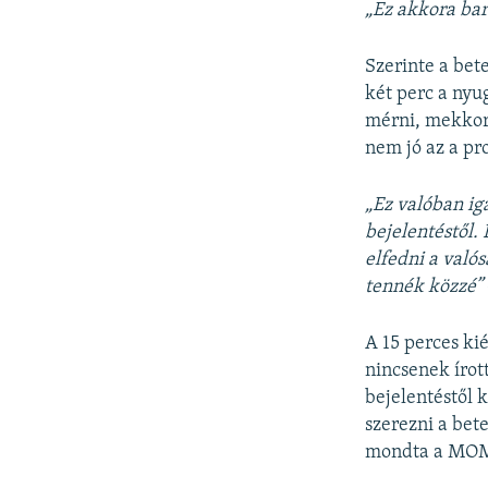
„Ez akkora bar
Szerinte a be
két perc a nyu
mérni, mekkora
nem jó az a pr
„Ez valóban ig
bejelentéstől.
elfedni a valós
tennék közzé”
A 15 perces ki
nincsenek írot
bejelentéstől k
szerezni a bet
mondta a MOM