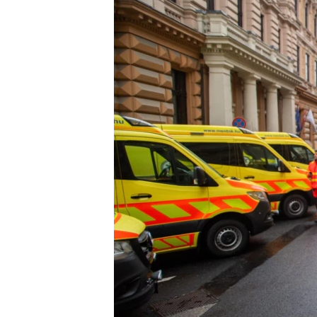
EURÓPAI UNIÓ
VILÁG
KLÍMAVÁLTOZÁS
A MÚLT TANULSÁGAI