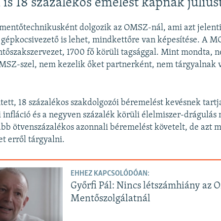
is 18 százalékos emelést kapnak július
mentőtechnikusként dolgozik az OMSZ-nál, ami azt jelenti
 gépkocsivezető is lehet, mindkettőre van képesítése. A 
őszakszervezet, 1700 fő körüli tagsággal. Mint mondta, n
OMSZ-szel, nem kezelik őket partnerként, nem tárgyalnak 
tett, 18 százalékos szakdolgozói béremelést kevésnek tartj
i infláció és a negyven százalék körüli élelmiszer-drágulás 
b ötvenszázalékos azonnali béremelést követelt, de azt 
t erről tárgyalni.
EHHEZ KAPCSOLÓDÓAN:
Győrfi Pál: Nincs létszámhiány az 
Mentőszolgálatnál