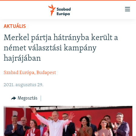
Akadálymentes
mód
Ugrás
AKTUÁLIS
a
NAPIRENDEN
Merkel pártja hátrányba került a
fő
AKTUÁLIS
oldalra
német választási kampány
FELIRATKOZÁS
PODCASTOK
Ugrás
hajrájában
a
VIDEÓK
tartalomjegyzékre
Szabad Európa, Budapest
Spotify
ELEMZŐ
Ugrás
a
2021. augusztus 29.
NER15
Feliratkozás
keresésre
SZABADON
Megosztás
TÁRSADALOM
DEMOKRÁCIA
A PÉNZ NYOMÁBAN