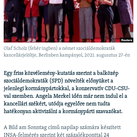
EURÓPAI UNIÓ
VILÁG
KLÍMAVÁLTOZÁS
A MÚLT TANULSÁGAI
Olaf Scholz (fehér ingben) a német szociáldemokraták
KÖVESSEN MINKET!
kancellárjelöltje, Berlinben kampányol, 2021. augusztus 27-én
Egy friss közvélemény-kutatás szerint a balközép
szociáldemokraták (SPD) növelték előnyüket a
Valamennyi RFE/RL weboldal
jelenlegi kormánypártokkal, a konzervatív CDU-CSU-
val szemben. Angela Merkel idén már nem indul el a
kancellári székért, utódja egyelőre nem tudta
hatékonyan aktivizálni a kormánypárti szavazókat.
A Bild am Sonntag című napilap számára készített
INSA-felmérés szerint két százalékponttal 24