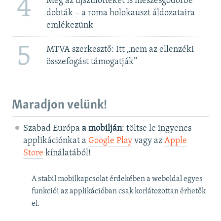
4
Még az újszülötteket is meszesgödörbe
dobták – a roma holokauszt áldozataira
emlékezünk
5
MTVA szerkesztő: Itt „nem az ellenzéki
összefogást támogatják”
Maradjon velünk!
Szabad Európa
a mobilján
: töltse le ingyenes
applikációnkat a
Google Play
vagy az
Apple
Store
kínálatából!
A stabil mobilkapcsolat érdekében a weboldal egyes
funkciói az applikációban csak korlátozottan érhetők
el.