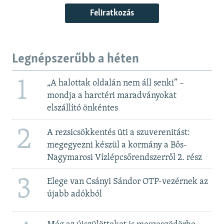
Feliratkozás
Legnépszerűbb a héten
1
„A halottak oldalán nem áll senki” –
mondja a harctéri maradványokat
elszállító önkéntes
2
A rezsicsökkentés üti a szuverenitást:
megegyezni készül a kormány a Bős-
Nagymarosi Vízlépcsőrendszerről 2. rész
3
Elege van Csányi Sándor OTP-vezérnek az
újabb adókból