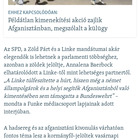
EHHEZ KAPCSOLÓDÓAN:
Példátlan kimenekítési akció zajlik
Afganisztánban, megszólalt a külügy
Az SPD, a Zöld Párt és a Linke mandátumai akár
elegendők is lehetnek a parlamenti többséghez,
azonban a zöldek jelöltje, Annalena Baerbock
elhatárolódott a Linke-től mint lehetséges partnertől.
„A Linke túlfeszítette a húrt, hiszen még a német
állampolgárok és a helyi segítők Afganisztánból való
kimentésében sem támogatta a Bundeswehrt” –
mondta a Funke médiacsoport lapjainak adott
interjúban.
A hadsereg és az afganisztáni kivonulás várhatóan
fontos téma lesz a kormányfő-jelöltek vasárnapi