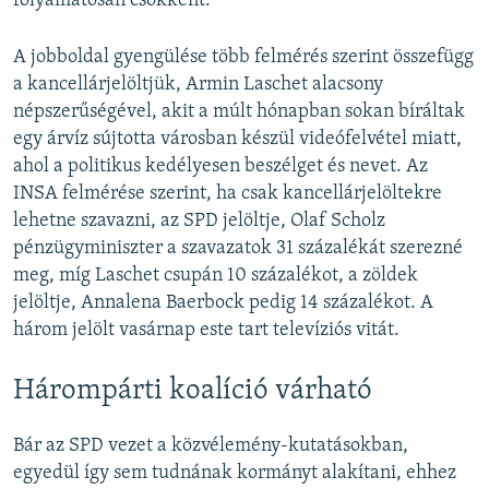
folyamatosan csökkent.
A jobboldal gyengülése több felmérés szerint összefügg
a kancellárjelöltjük, Armin Laschet alacsony
népszerűségével, akit a múlt hónapban sokan bíráltak
egy árvíz sújtotta városban készül videófelvétel miatt,
ahol a politikus kedélyesen beszélget és nevet. Az
INSA felmérése szerint, ha csak kancellárjelöltekre
lehetne szavazni, az SPD jelöltje, Olaf Scholz
pénzügyminiszter a szavazatok 31 százalékát szerezné
meg, míg Laschet csupán 10 százalékot, a zöldek
jelöltje, Annalena Baerbock pedig 14 százalékot. A
három jelölt vasárnap este tart televíziós vitát.
Hárompárti koalíció várható
Bár az SPD vezet a közvélemény-kutatásokban,
egyedül így sem tudnának kormányt alakítani, ehhez