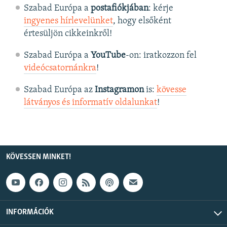
Szabad Európa a
postafiókjában
: kérje
ingyenes hírlevelünket
, hogy elsőként
értesüljön cikkeinkről!
Szabad Európa a
YouTube
-on: iratkozzon fel
videócsatornánkra
!
Szabad Európa az
Instagramon
is:
kövesse
látványos és informatív oldalunkat
! ​
KÖVESSEN MINKET!
INFORMÁCIÓK