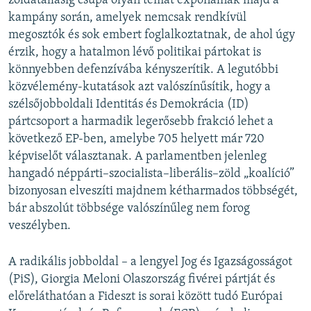
zöldátállásig csupa olyan témát exponálnak majd a
kampány során, amelyek nemcsak rendkívül
megosztók és sok embert foglalkoztatnak, de ahol úgy
érzik, hogy a hatalmon lévő politikai pártokat is
könnyebben defenzívába kényszerítik. A legutóbbi
közvélemény-kutatások azt valószínűsítik, hogy a
szélsőjobboldali Identitás és Demokrácia (ID)
pártcsoport a harmadik legerősebb frakció lehet a
következő EP-ben, amelybe 705 helyett már 720
képviselőt választanak. A parlamentben jelenleg
hangadó néppárti–szocialista–liberális–zöld „koalíció”
bizonyosan elveszíti majdnem kétharmados többségét,
bár abszolút többsége valószínűleg nem forog
veszélyben.
A radikális jobboldal – a lengyel Jog és Igazságosságot
(PiS), Giorgia Meloni Olaszország fivérei pártját és
előreláthatóan a Fideszt is sorai között tudó Európai