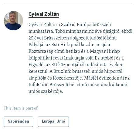
Gyévai Zoltán
Gyévai Zoltán a Szabad Európa brüsszeli
munkatársa. Több mint harminc éve újságíró, ebből
25 évet Brüsszelben dolgozott tudósítóként.
Pályáját az Esti Hírlapnál kezdte, majd a
Köztársaság című hetilap és a Magyar Hírlap
külpolitikai rovatának tagja volt. Ez utóbbit és a
Figyelőt az EU központjából tudósította éveken
keresztül. A BruxInfo brüsszeli uniós hírportál
alapítója és főszerkesztője. Másfél évtizeden át az
InfoRádió Brüsszeli hét című műsorának állandó
uniós szakértője.
This item is part of
Napirenden
Európai Unió