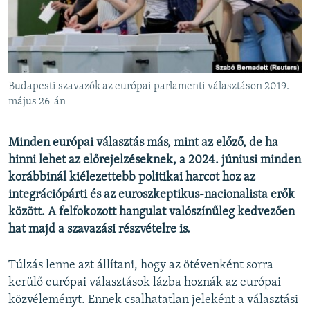
EURÓPAI UNIÓ
VILÁG
KLÍMAVÁLTOZÁS
A MÚLT TANULSÁGAI
Budapesti szavazók az európai parlamenti választáson 2019.
május 26-án
KÖVESSEN MINKET!
Minden európai választás más, mint az előző, de ha
hinni lehet az előrejelzéseknek, a 2024. júniusi minden
korábbinál kiélezettebb politikai harcot hoz az
Valamennyi RFE/RL weboldal
integrációpárti és az euroszkeptikus-nacionalista erők
között. A felfokozott hangulat valószínűleg kedvezően
hat majd a szavazási részvételre is.
Túlzás lenne azt állítani, hogy az ötévenként sorra
kerülő európai választások lázba hoznák az európai
közvéleményt. Ennek csalhatatlan jeleként a választási