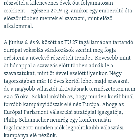
részvétel a kilencvenes évek óta folyamatosan
csökkent – egészen 2019-ig, amikor egy emberöltő óta
először többen mentek el szavazni, mint előző
alkalommal.
A június 6. és 9. között az EU 27 tagállamában tartandó
európai voksolás várakozások szerint meg fogja
erősíteni a növekvő részvételi trendet. Kevesebb mint
öt hónappal a szavazás előtt többen adnák le a
szavazatukat, mint öt évvel ezelőtt ilyenkor. Négy
tagországban már 16 éves kortól lehet majd szavazni,
de a nagyobb választói aktivitásnak természetesen nem
ez a fő oka. Sokkal inkább az, hogy minden korábbinál
forróbb kampányidőszak elé néz Európa. Ahogy az
Európai Parlament választási stratégiai igazgatója,
Philip Schumacher nemrég egy konferencián
fogalmazott: minden idők legpolitikaibb választási
kampánya elé nézünk.