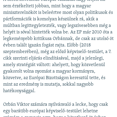
sem érzékelteti jobban, mint hogy a magyar
miniszterelnököt is beleértve most olyan politikusok és
pártformációk is komolyan készülnek rá, akik a
múltban legittegyletezték, vagy legszívesebben még a
helyét is sóval hintették volna be. Az EP már 2010 óta a
legkeményebb kritikusa Orbánnak, de csak az utolsó öt
évben talált igazán fogást rajta. Előbb (2018
szeptemberében), még az előző képviselő-testület, a 7.
cikk szerinti eljárás elindításával, majd a jelenlegi,
amely stratégiát váltott: ahelyett, hogy közvetlenül
gyakorolt volna nyomást a magyar kormányra,
közvetve, az Európai Bizottságon keresztül tette, és
mint az eredmény is mutatja, sokkal nagyobb
hatékonysággal.
Orbán Viktor számára nyilvánvaló a lecke, hogy csak
egy barátibb európai képviselő-testület lehetne