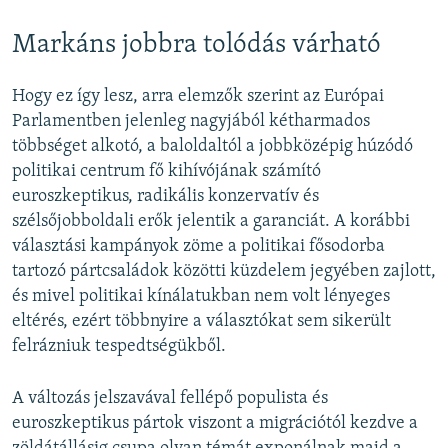
Markáns jobbra tolódás várható
Hogy ez így lesz, arra elemzők szerint az Európai
Parlamentben jelenleg nagyjából kétharmados
többséget alkotó, a baloldaltól a jobbközépig húzódó
politikai centrum fő kihívójának számító
euroszkeptikus, radikális konzervatív és
szélsőjobboldali erők jelentik a garanciát. A korábbi
választási kampányok zöme a politikai fősodorba
tartozó pártcsaládok közötti küzdelem jegyében zajlott,
és mivel politikai kínálatukban nem volt lényeges
eltérés, ezért többnyire a választókat sem sikerült
felrázniuk tespedtségükből.
A változás jelszavával fellépő populista és
euroszkeptikus pártok viszont a migrációtól kezdve a