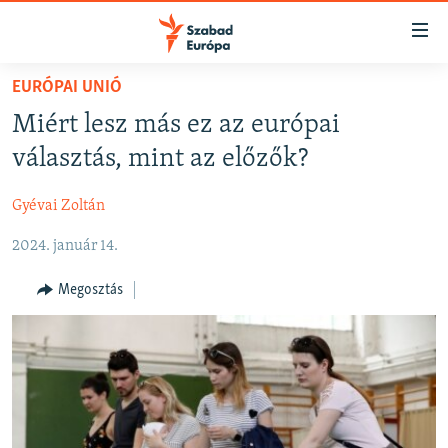
Akadálymentes
mód
Ugrás
EURÓPAI UNIÓ
a
NAPIRENDEN
Miért lesz más ez az európai
fő
AKTUÁLIS
oldalra
választás, mint az előzők?
FELIRATKOZÁS
PODCASTOK
Ugrás
a
Gyévai Zoltán
VIDEÓK
tartalomjegyzékre
Spotify
2024. január 14.
ELEMZŐ
Ugrás
a
NER15
Megosztás
Feliratkozás
keresésre
SZABADON
TÁRSADALOM
DEMOKRÁCIA
A PÉNZ NYOMÁBAN