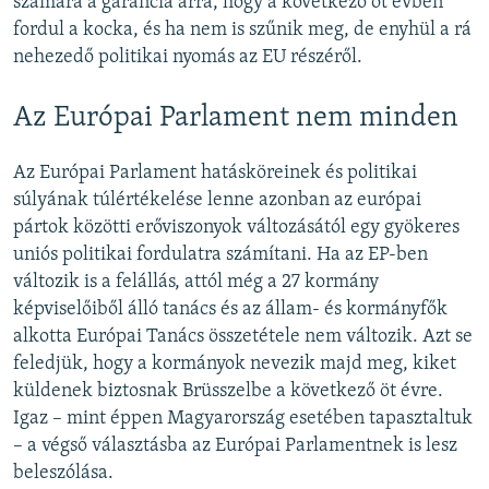
számára a garancia arra, hogy a következő öt évben
fordul a kocka, és ha nem is szűnik meg, de enyhül a rá
nehezedő politikai nyomás az EU részéről.
Az Európai Parlament nem minden
Az Európai Parlament hatásköreinek és politikai
súlyának túlértékelése lenne azonban az európai
pártok közötti erőviszonyok változásától egy gyökeres
uniós politikai fordulatra számítani. Ha az EP-ben
változik is a felállás, attól még a 27 kormány
képviselőiből álló tanács és az állam- és kormányfők
alkotta Európai Tanács összetétele nem változik. Azt se
feledjük, hogy a kormányok nevezik majd meg, kiket
küldenek biztosnak Brüsszelbe a következő öt évre.
Igaz – mint éppen Magyarország esetében tapasztaltuk
– a végső választásba az Európai Parlamentnek is lesz
beleszólása.