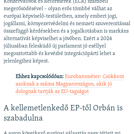
Konzervatívok és Reformerek (ECR) számbeli
megerősödésével – olyan erős tömbbé válhat az
európai képviselő-testületben, amely emberi jogi,
jogállami, környezetvédelmi és nemzeti szuverenitással
összefüggő kérdésekben és a jogalkotásban is markáns
alternatívát képviselhet a jövőben. Ezért a 2024
júliusában felesküdő új parlament jó eséllyel
megosztottabb és kevésbé integrációpárti lehet a
jelenlegihez képest.
Ehhez kapcsolódóan:
Eurobarométer: Csökkent
azoknak a száma Magyarországon, akik jó
dolognak tartják az EU-tagságot
A kellemetlenkedő EP-től Orbán is
szabadulna
A soron következő európai választás nagy tétjeit mi