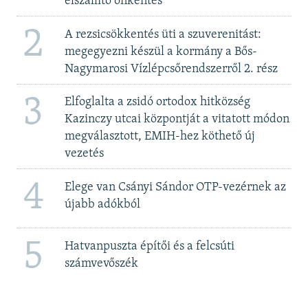
elszállító önkéntes
2
A rezsicsökkentés üti a szuverenitást:
megegyezni készül a kormány a Bős-
Nagymarosi Vízlépcsőrendszerről 2. rész
3
Elfoglalta a zsidó ortodox hitközség
Kazinczy utcai központját a vitatott módon
megválasztott, EMIH-hez köthető új
vezetés
4
Elege van Csányi Sándor OTP-vezérnek az
újabb adókból
5
Hatvanpuszta építői és a felcsúti
számvevőszék