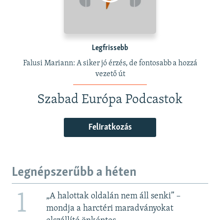
Legfrissebb
Falusi Mariann: A siker jó érzés, de fontosabb a hozzá
vezető út
Szabad Európa Podcastok
Feliratkozás
Legnépszerűbb a héten
1
„A halottak oldalán nem áll senki” –
mondja a harctéri maradványokat