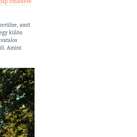
 pap emlékére
kerülne,
amit
egy külön
ivatalos
ól. Amint