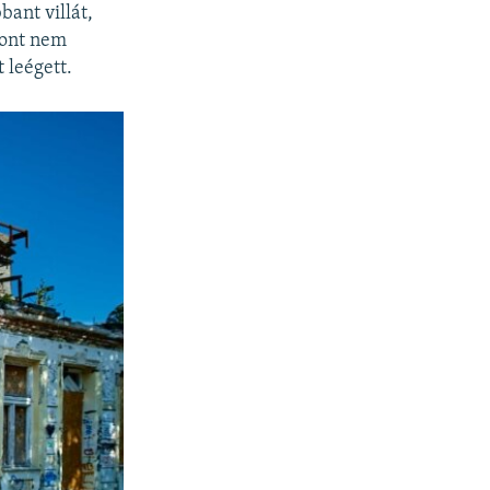
ant villát,
zont nem
 leégett.