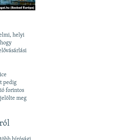
elmi, helyi
, hogy
lővásárlási
ice
at pedig
ó forintos
 jelölte meg
ról
 több bírósági