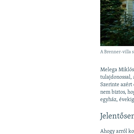
A Brenner-villa s
Melega Miklós 
tulajdonossal,
Szerinte azért
nem biztos, ho
egyház, évekig
Jelentőse
Ahogy arról k