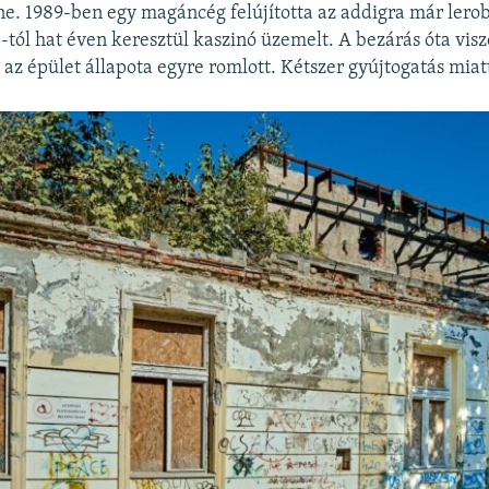
. 1989-ben egy magáncég felújította az addigra már lerobb
tól hat éven keresztül kaszinó üzemelt. A bezárás óta vis
 az épület állapota egyre romlott. Kétszer gyújtogatás miatt