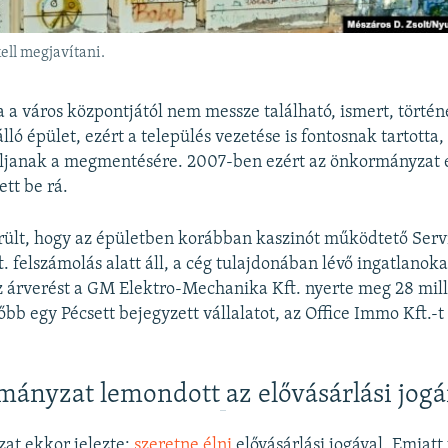
kell megjavítani.
a a város központjától nem messze található, ismert, történ
lló épület, ezért a település vezetése is fontosnak tartotta
áljanak a megmentésére. 2007-ben ezért az önkormányzat e
ett be rá.
rült, hogy az épületben korábban kaszinót működtető Serv
. felszámolás alatt áll, a cég tulajdonában lévő ingatlanok
z árverést a GM Elektro-Mechanika Kft. nyerte meg 28 milli
őbb egy Pécsett bejegyzett vállalatot, az Office Immo Kft.-t
mányzat lemondott
az elővásárlási jogá
at ekkor jelezte:
szeretne élni
elővásárlási jogával. Emiatt