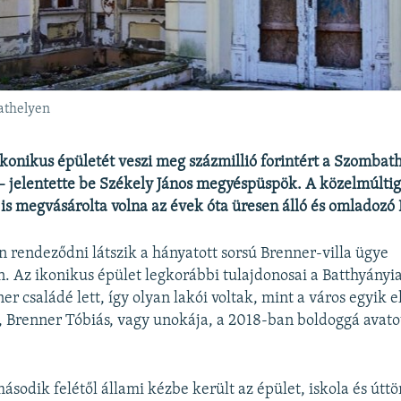
athelyen
ikonikus épületét veszi meg százmillió forintért a Szombath
 jelentette be Székely János megyéspüspök. A közelmúltig
s megvásárolta volna az évek óta üresen álló és omladozó 
n rendeződni látszik a hányatott sorsú Brenner-villa ügye
 Az ikonikus épület legkorábbi tulajdonosai a Batthyányia
r családé lett, így olyan lakói voltak, mint a város egyik e
 Brenner Tóbiás, vagy unokája, a 2018-ban boldoggá avato
sodik felétől állami kézbe került az épület, iskola és úttö