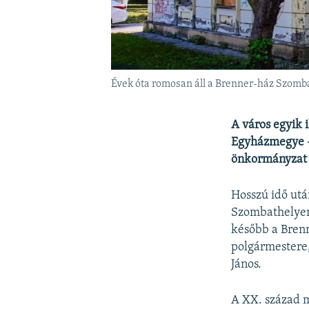
Évek óta romosan áll a Brenner-ház Szomb
A város egyik 
Egyházmegye –
önkormányzat i
Hosszú idő utá
Szombathelyen.
később a Brenne
polgármestere,
János.
A XX. század má