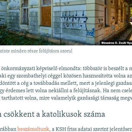
zinte minden része felújításra szorul
önkormányzati képviselő elmondta: többször is beszélt a 
 aki egy szombathelyi céggel közösen hasznosította volna az
 döntött a cég a továbbadás mellett, mert a jelenlegi gazda
gy érdemes lett volna nekiállni a felújításnak. Ha nem csel
 tarthatott volna, mire valamelyik gazdasági társaság megve
n csökkent a katolikusok száma
orábban
beszámoltunk,
a KSH friss adatai szerint jelentőse