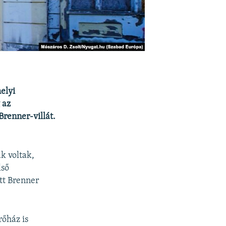
elyi
 az
Brenner-villát.
k voltak,
lső
tt Brenner
rőház is