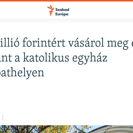
L
llió forintért vásárol meg
FELIRATKOZÁS
ant a katolikus egyház
athelyen
Apple Podcasts
Spotify
Feliratkozás