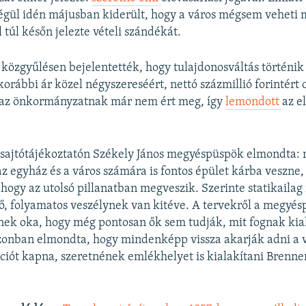
 végül idén májusban kiderült, hogy a város mégsem veheti 
 túl későn jelezte vételi szándékát.
közgyűlésen bejelentették, hogy tulajdonosváltás történik
korábbi ár közel négyszereséért, nettó százmillió forintért 
t az önkormányzatnak már nem ért meg, így
lemondott
az e
i sajtótájékoztatón Székely János megyéspüspök elmondta:
az egyház és a város számára is fontos épület kárba veszne,
 hogy az utolsó pillanatban megveszik. Szerinte statikaila
tő, folyamatos veszélynek van kitéve. A tervekről a megy
nnek oka, hogy még pontosan ők sem tudják, mit fognak kial
azonban elmondta, hogy mindenképp vissza akarják adni a 
ciót kapna, szeretnének emlékhelyet is kialakítani Brenne