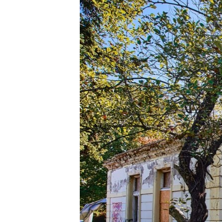
EURÓPAI UNIÓ
VILÁG
KLÍMAVÁLTOZÁS
A MÚLT TANULSÁGAI