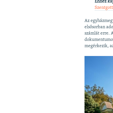
Ehhez ka
Szentgot
Az egyházmegye
elsősorban ad
számlát erre. 
dokumentumot 
megérkezik, az