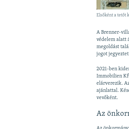
Elsőként a tetőt 
A Brenner-vill
védelem alatt á
megoldást tal
jogot jegyeztet
2021-ben kide
Immobilien Kft
elárverezik. A
ajánlattal. Kés
vevőként.
Az önkor
Az önkormányz