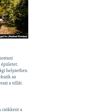
mostani
 épületet.
sági helyzetben
ekszik az
szi a villát.
n csökkent a