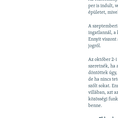
per is indult,
épületet, mivel
A szeptemberi 
ingatlannál, a 
Ennyit viszon
jogról.
Az október 2-
szeretnék, ha 
döntöttek úgy,
de ha nincs te
szólt sokat. E
villában, azt 
közösségi funk
benne.