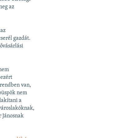
meg az
 az
cserél gazdát.
lővásárlási
 nem
 ezért
g rendben van,
éspüspök nem
akítani a
városlakóknak,
r Jánosnak