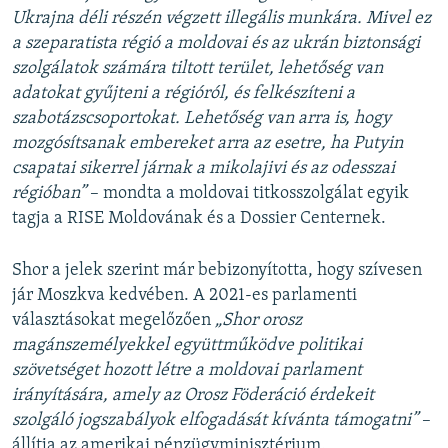
Ukrajna déli részén végzett illegális munkára. Mivel ez
a szeparatista régió a moldovai és az ukrán biztonsági
szolgálatok számára tiltott terület, lehetőség van
adatokat gyűjteni a régióról, és felkészíteni a
szabotázscsoportokat. Lehetőség van arra is, hogy
mozgósítsanak embereket arra az esetre, ha Putyin
csapatai sikerrel járnak a mikolajivi és az odesszai
régióban”
– mondta a moldovai titkosszolgálat egyik
tagja a RISE Moldovának és a Dossier Centernek.
Shor a jelek szerint már bebizonyította, hogy szívesen
jár Moszkva kedvében. A 2021-es parlamenti
választásokat megelőzően
„Shor orosz
magánszemélyekkel együttműködve politikai
szövetséget hozott létre a moldovai parlament
irányítására, amely az Orosz Föderáció érdekeit
szolgáló jogszabályok elfogadását kívánta támogatni”
–
állítja az amerikai pénzügyminisztérium.