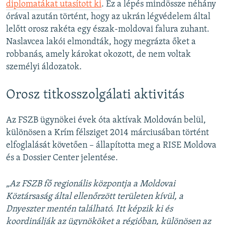
diplomatákat utasított ki
. Ez a lépés mindössze néhány
órával azután történt, hogy az ukrán légvédelem által
lelőtt orosz rakéta egy észak-moldovai falura zuhant.
Naslavcea lakói elmondták, hogy megrázta őket a
robbanás, amely károkat okozott, de nem voltak
személyi áldozatok.
Orosz titkosszolgálati aktivitás
Az FSZB ügynökei évek óta aktívak Moldován belül,
különösen a Krím félsziget 2014 márciusában történt
elfoglalását követően – állapította meg a RISE Moldova
és a Dossier Center jelentése.
„Az FSZB fő regionális központja a Moldovai
Köztársaság által ellenőrzött területen kívül, a
Dnyeszter mentén található. Itt képzik ki és
koordinálják az ügynököket a régióban, különösen az