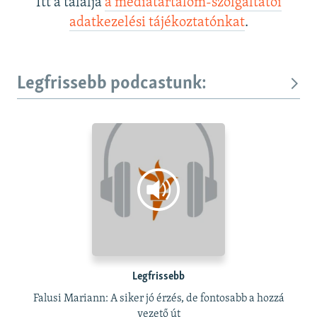
Itt a találja
a médiatartalom-szolgáltatói
adatkezelési tájékoztatónkat
.
Legfrissebb podcastunk:
Legfrissebb
Falusi Mariann: A siker jó érzés, de fontosabb a hozzá
vezető út