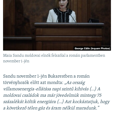
Maia Sandu moldovai elnök felszólal a román parlamentben
november 1-jén
Sandu november 1-jén Bukarestben a román
törvényhozók előtt azt mondta:
„Az ország
villamosenergia-ellátása napi szintű kihívás (…) A
moldovai családok ma már jövedelmük mintegy 75
százalékát költik energiára (…) Azt kockáztatjuk, hogy
a következő télen gáz és áram nélkül maradunk.”