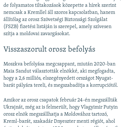
de folyamatos tiltakozások közepette a hírek szerint
nemcsak a Kremllel áll szoros kapcsolatban, hanem
állítólag az orosz Szövetségi Biztonsági Szolgálat
(FSZB) fizetési listáján is szerepel, amely szívesen
szítja a moldovai zavargásokat.
Visszaszorult orosz befolyás
Moszkva befolyása megcsappant, miután 2020-ban
Maia Sandut választották elnökké, aki megfogadta,
hogy a 2,6 milliós, elszegényedett országot Nyugat-
barát pályára tereli, és megszabadítja a korrupciótól.
Amikor az orosz csapatok február 24-én megszállták
Ukrajnát, még az is felmerült, hogy Vlagyimir Putyin
orosz elnök megszállhatja a Moldovához tartozó,
Kreml-barát, szakadár Dnyeszter menti régiót, ahol