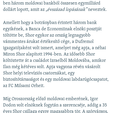
ben három moldovai bankból összesen egymilliárd
dollárt lopott, amit az
„évszázad lopásának”
neveztek.
Amellett hogy a botrányban érintett három bank
egyikének, a Banca de Economiinak elnöki posztját
töltötte be, Shor egykor az ország legnagyobb
vámmentes árukat értékesítő cége, a Dufremol
igazgatójaként volt ismert, amelyet még apja, a néhai
Miron Shor alapított 1994-ben. Az idősebb Shor
költöztette át a családot Izraelből Moldovába, amikor
Ilan még kétéves volt. Apja vagyona révén vásárolt
Shor helyi televíziós csatornákat, egy
biztosítótársaságot és egy moldovai labdarúgócsapatot,
az FC Milsami Orheit.
Míg Oroszország előző moldovai emberének, Igor
Dodon volt elnöknek fogytán a szerencséje, addig a 35
éves Shor csillaga egyre magasabbra tör. A szórványos,