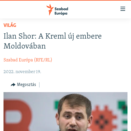
Akadálymentes
mód
Ugrás
VILÁG
a
NAPIRENDEN
Ilan Shor: A Kreml új embere
fő
AKTUÁLIS
oldalra
Moldovában
FELIRATKOZÁS
PODCASTOK
Ugrás
a
Szabad Európa (RFE/RL)
VIDEÓK
tartalomjegyzékre
Spotify
2022. november 19.
ELEMZŐ
Ugrás
a
NER15
Megosztás
Feliratkozás
keresésre
SZABADON
TÁRSADALOM
DEMOKRÁCIA
A PÉNZ NYOMÁBAN