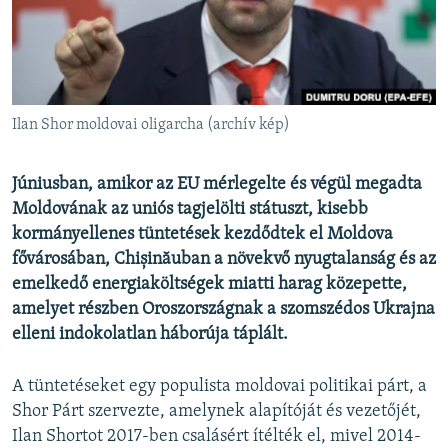
EURÓPAI UNIÓ
VILÁG
KLÍMAVÁLTOZÁS
A MÚLT TANULSÁGAI
Ilan Shor moldovai oligarcha (archív kép)
KÖVESSEN MINKET!
Júniusban, amikor az EU mérlegelte és végül megadta
Moldovának az uniós tagjelölti státuszt, kisebb
kormányellenes tüntetések kezdődtek el Moldova
fővárosában, Chișinăuban a növekvő nyugtalanság és az
Valamennyi RFE/RL weboldal
emelkedő energiaköltségek miatti harag közepette,
amelyet részben Oroszországnak a szomszédos Ukrajna
elleni indokolatlan háborúja táplált.
A tüntetéseket egy populista moldovai politikai párt, a
Shor Párt szervezte, amelynek alapítóját és vezetőjét,
Ilan Shortot 2017-ben csalásért ítélték el, mivel 2014-