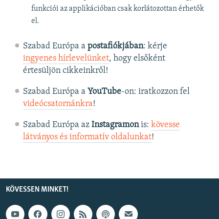
funkciói az applikációban csak korlátozottan érhetők
el.
Szabad Európa a
postafiókjában
: kérje
ingyenes hírlevelünket
, hogy elsőként
értesüljön cikkeinkről!
Szabad Európa a
YouTube
-on: iratkozzon fel
videócsatornánkra
!
Szabad Európa az
Instagramon
is:
kövesse
látványos és informatív oldalunkat
! ​
KÖVESSEN MINKET!