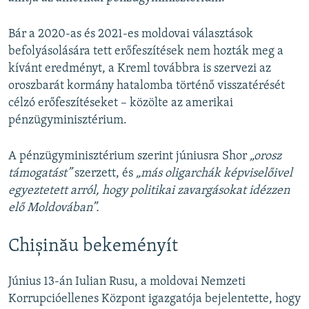
Bár a 2020-as és 2021-es moldovai választások
befolyásolására tett erőfeszítések nem hozták meg a
kívánt eredményt, a Kreml továbbra is szervezi az
oroszbarát kormány hatalomba történő visszatérését
célzó erőfeszítéseket – közölte az amerikai
pénzügyminisztérium.
A pénzügyminisztérium szerint júniusra Shor
„orosz
támogatást”
szerzett, és
„más oligarchák képviselőivel
egyeztetett arról, hogy politikai zavargásokat idézzen
elő Moldovában”.
Chișinău bekeményít
Június 13-án Iulian Rusu, a moldovai Nemzeti
Korrupcióellenes Központ igazgatója bejelentette, hogy