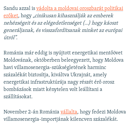
Sandu azzal is
vádolta a moldovai oroszbarát politikai
erőket
, hogy
„cinikusan kihasználják az emberek
nehézségeit és az elégedetlenséget (…) hogy káoszt
generáljanak, és visszafordítsanak minket az európai
útról”.
Románia már eddig is nyújtott energetikai mentőövet
Moldovának, októberben beleegyezett, hogy Moldova
havi villamosenergia-szükségletének harminc
százalékát biztosítja, kiváltva Ukrajnát, amely
energetikai infrastruktúrája nagy részét érő orosz
bombázások miatt kénytelen volt leállítani a
szállításokat.
November 2-án Románia
vállalta
, hogy fedezi Moldova
villamosenergia-importjának kilencven százalékát.