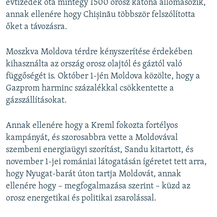
évtizedek óta mintegy 1500 orosz katona állomásozik,
annak ellenére hogy Chișinău többször felszólította
őket a távozásra.
Moszkva Moldova térdre kényszerítése érdekében
kihasználta az ország orosz olajtól és gáztól való
függőségét is. Október 1-jén Moldova közölte, hogy a
Gazprom harminc százalékkal csökkentette a
gázszállításokat.
Annak ellenére hogy a Kreml fokozta fortélyos
kampányát, és szorosabbra vette a Moldovával
szembeni energiaügyi szorítást, Sandu kitartott, és
november 1-jei romániai látogatásán ígéretet tett arra,
hogy Nyugat-barát úton tartja Moldovát, annak
ellenére hogy – megfogalmazása szerint – küzd az
orosz energetikai és politikai zsarolással.