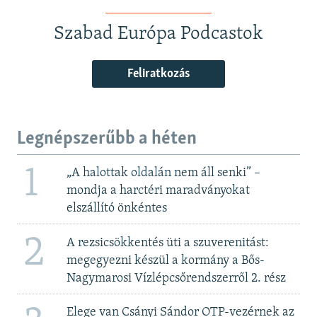
Szabad Európa Podcastok
Feliratkozás
Legnépszerűbb a héten
1
„A halottak oldalán nem áll senki” –
mondja a harctéri maradványokat
elszállító önkéntes
2
A rezsicsökkentés üti a szuverenitást:
megegyezni készül a kormány a Bős-
Nagymarosi Vízlépcsőrendszerről 2. rész
Elege van Csányi Sándor OTP-vezérnek az