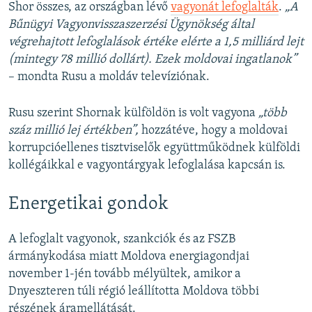
Shor összes, az országban lévő
vagyonát lefoglalták
.
„A
Bűnügyi Vagyonvisszaszerzési Ügynökség által
végrehajtott lefoglalások értéke elérte a 1,5 milliárd lejt
(mintegy 78 millió dollárt). Ezek moldovai ingatlanok”
– mondta Rusu a moldáv televíziónak.
Rusu szerint Shornak külföldön is volt vagyona
„több
száz millió lej értékben”,
hozzátéve, hogy a moldovai
korrupcióellenes tisztviselők együttműködnek külföldi
kollégáikkal e vagyontárgyak lefoglalása kapcsán is.
Energetikai gondok
A lefoglalt vagyonok, szankciók és az FSZB
ármánykodása miatt Moldova energiagondjai
november 1-jén tovább mélyültek, amikor a
Dnyeszteren túli régió leállította Moldova többi
részének áramellátását.