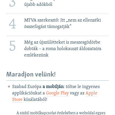
3
újabb adókból
4
MTVA szerkesztő: Itt „nem az ellenzéki
összefogást támogatják”
5
Még az újszülötteket is meszesgödörbe
dobták – a roma holokauszt áldozataira
emlékezünk
Maradjon velünk!
Szabad Európa
a mobilján
: töltse le ingyenes
applikációnkat a
Google Play
vagy az
Apple
Store
kínálatából!
A stabil mobilkapcsolat érdekében a weboldal egyes