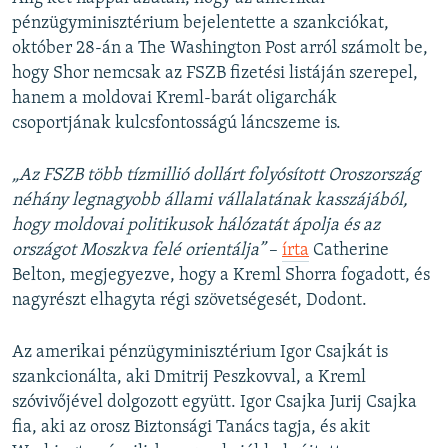
pénzügyminisztérium bejelentette a szankciókat,
október 28-án a The Washington Post arról számolt be,
hogy Shor nemcsak az FSZB fizetési listáján szerepel,
hanem a moldovai Kreml-barát oligarchák
csoportjának kulcsfontosságú láncszeme is.
„Az FSZB több tízmillió dollárt folyósított Oroszország
néhány legnagyobb állami vállalatának kasszájából,
hogy moldovai politikusok hálózatát ápolja és az
országot Moszkva felé orientálja”
–
írta
Catherine
Belton, megjegyezve, hogy a Kreml Shorra fogadott, és
nagyrészt elhagyta régi szövetségesét, Dodont.
Az amerikai pénzügyminisztérium Igor Csajkát is
szankcionálta, aki Dmitrij Peszkovval, a Kreml
szóvivőjével dolgozott együtt. Igor Csajka Jurij Csajka
fia, aki az orosz Biztonsági Tanács tagja, és akit