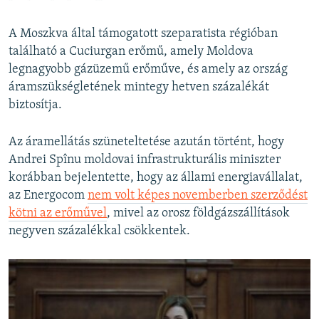
A Moszkva által támogatott szeparatista régióban
található a Cuciurgan erőmű, amely Moldova
legnagyobb gázüzemű erőműve, és amely az ország
áramszükségletének mintegy hetven százalékát
biztosítja.
Az áramellátás szüneteltetése azután történt, hogy
Andrei Spînu moldovai infrastrukturális miniszter
korábban bejelentette, hogy az állami energiavállalat,
az Energocom
nem volt képes novemberben szerződést
kötni az erőművel
, mivel az orosz földgázszállítások
negyven százalékkal csökkentek.