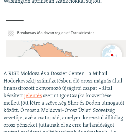
Washington áprilisban szankciókkal sújtott.
A RISE Moldova és a Dossier Center – a Mihail
Hodorkovszkij száműzetésben élő orosz mágnás által
finanszírozott oknyomozó újságírói csapat – által
készített
jelentés
szerint Igor Csajka közvetítése
mellett jött létre a szövetség Shor és Dodon támogatói
között. Ő most a Moldovai–Orosz Üzleti Szövetség
vezetője, azé a csatornáé, amelyen keresztül állítólag
orosz pénzeket juttatnak el az erre hajlandóságot