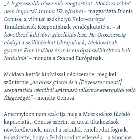
„A legrosszabb része már megtörtént. Moldova többé
nem importál áramot Ukrajnából
– magyarázta Dionis
Cenusa, a vilniusi székhelyű Kelet-európai
Tanulmányok Központjának vendégkutatója. –
A
következő kihívás a gázellátás lesz. Ha Oroszország
elzárja a szállításokat Ukrajnának, Moldovának
gyorsan Romániához és más európai szállítókhoz kell
fordulnia”
– mondta a Szabad Európának.
Moldova kettős kihívással néz szembe: meg kell
szüntetnie
„az orosz gáztól és a [Dnyeszter menti]
szeparatista régióból származó villamos energiától való
függőségét”
– mondta Cenusa.
Amennyiben nem szakítja meg a Moszkvához fűződő
kapcsolatát, Cenusa szerint az utcai tiltakozások
növekedhetnek, mivel a számlák emelkedni fognak.
Hozzátette, hogy a felbátorodott ellenzék – a Shorhoz