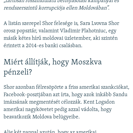
„tartósan rosszindulatú befolyásolási kampányai és
rendszerszintű korrupciója ellen Moldovában”.
A listán szerepel Shor felesége is, Sara Lvovna Shor
orosz popsztár, valamint Vladimir Plahotniuc, egy
másik kétes hírű moldovai üzletember, aki szintén
érintett a 2014-es banki csalásban.
Miért állítják, hogy Moszkva
pénzeli?
Shor azonban félresöpörte a friss amerikai szankciókat,
Facebook-posztjában azt írta, hogy azok inkább Sandu
imázsának megmentését célozzák. Kent Logsdon
amerikai nagykövetet pedig azzal vádolta, hogy
beavatkozik Moldova belügyeibe.
Alig két nappal azután, hogy az amerikai