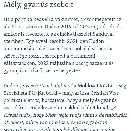
Mély, gyanús zsebek
Ha a politika kedveli a vákuumot, akkor megérett az
idő Shor számára. Dodon 2016-tól 2020-ig volt elnök,
amikor is elvesztette az elnökválasztást Sanduval
szemben. Egy évvel később, 2021-ben Dodon
kommunistákból és szocialistákból álló választási
szövetsége rosszul szerepelt a parlamenti
választásokon, 2022 májusában pedig hazaárulás
gyanújával házi őrizetbe helyezték.
Dodon
„elvesztette a hatalmát”
a Moldovai Köztársaság
Szocialista Pártján belül – magyarázza Cristian Vlas
politikai elemző, hozzátéve, hogy a mély és gyanús
zsebekkel rendelkező Shor sokkal többet kínál.
„A
Kreml tudja, hogy Shor végig tudja vinni a destabilizáló
akciókat, mivel van rá pénze, és van egy olyan
szavazóbázisa, amely nem kérdőjelezi meg a pénz