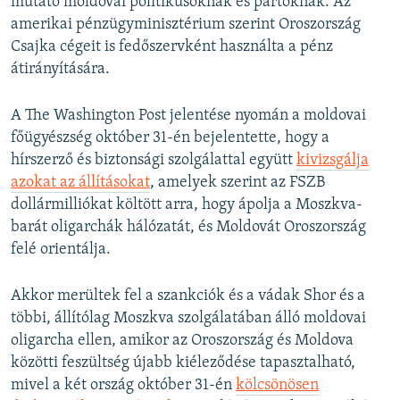
mutató moldovai politikusoknak és pártoknak. Az
amerikai pénzügyminisztérium szerint Oroszország
Csajka cégeit is fedőszervként használta a pénz
átirányítására.
A The Washington Post jelentése nyomán a moldovai
főügyészség október 31-én bejelentette, hogy a
hírszerző és biztonsági szolgálattal együtt
kivizsgálja
azokat az állításokat
, amelyek szerint az FSZB
dollármilliókat költött arra, hogy ápolja a Moszkva-
barát oligarchák hálózatát, és Moldovát Oroszország
felé orientálja.
Akkor merültek fel a szankciók és a vádak Shor és a
többi, állítólag Moszkva szolgálatában álló moldovai
oligarcha ellen, amikor az Oroszország és Moldova
közötti feszültség újabb kiéleződése tapasztalható,
mivel a két ország október 31-én
kölcsönösen