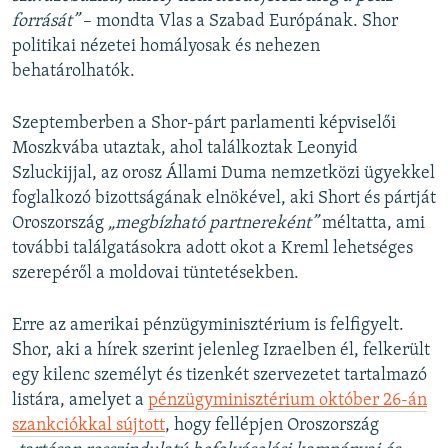
forrását”
– mondta Vlas a Szabad Európának. Shor
politikai nézetei homályosak és nehezen
behatárolhatók.
Szeptemberben a Shor-párt parlamenti képviselői
Moszkvába utaztak, ahol találkoztak Leonyid
Szluckijjal, az orosz Állami Duma nemzetközi ügyekkel
foglalkozó bizottságának elnökével, aki Short és pártját
Oroszország
„megbízható partnereként”
méltatta, ami
további találgatásokra adott okot a Kreml lehetséges
szerepéről a moldovai tüntetésekben.
Erre az amerikai pénzügyminisztérium is felfigyelt.
Shor, aki a hírek szerint jelenleg Izraelben él, felkerült
egy kilenc személyt és tizenkét szervezetet tartalmazó
listára, amelyet a
pénzügyminisztérium október 26-án
szankciókkal sújtott
, hogy fellépjen Oroszország