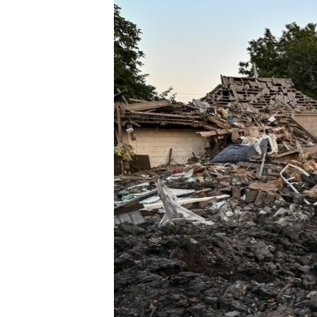
EURÓPAI UNIÓ
VILÁG
KLÍMAVÁLTOZÁS
A MÚLT TANULSÁGAI