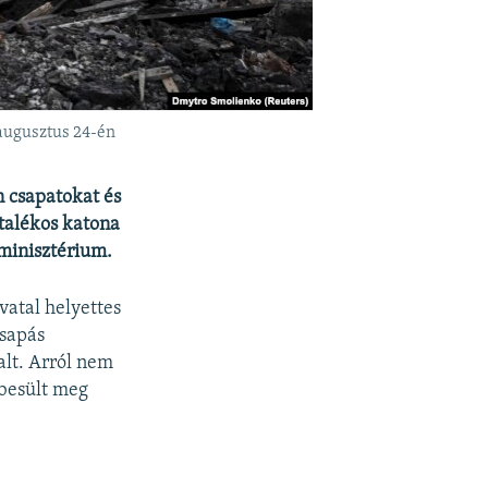
 augusztus 24-én
n csapatokat és
rtalékos katona
 minisztérium.
vatal helyettes
csapás
lt. Arról nem
ebesült meg