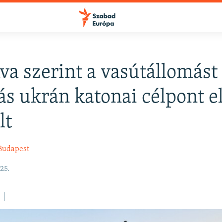
a szerint a vasútállomást
FELIRATKOZÁS
s ukrán katonai célpont e
lt
Apple Podcasts
Budapest
Spotify
25.
Feliratkozás