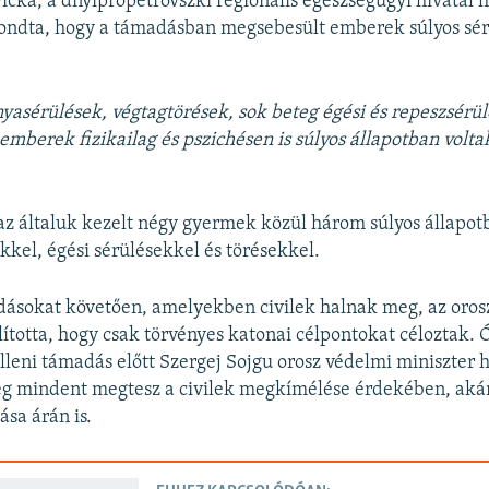
icka, a dnyipropetrovszki regionális egészségügyi hivatal h
mondta, hogy a támadásban megsebesült emberek súlyos sé
asérülések, végtagtörések, sok beteg égési és repeszsérü
 emberek fizikailag és pszichésen is súlyos állapotban volta
z általuk kezelt négy gyermek közül három súlyos állapot
kkel, égési sérülésekkel és törésekkel.
dásokat követően, amelyekben civilek halnak meg, az oro
llította, hogy csak törvényes katonai célpontokat céloztak. 
lleni támadás előtt Szergej Sojgu orosz védelmi miniszter 
eg mindent megtesz a civilek megkímélése érdekében, akár
ása árán is.