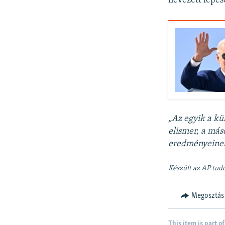
nevezett lépés
„Az egyik a kü
elismer, a más
eredményeinek
Készült az AP tudó
Megosztás
This item is part of