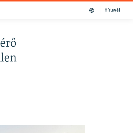
Hírlevél
 érő
llen