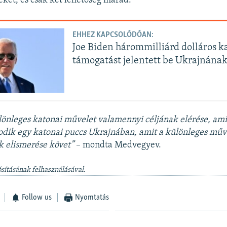
eket, és csak két lehetőség marad.
EHHEZ KAPCSOLÓDÓAN:
Joe Biden hárommilliárd dolláros k
támogatást jelentett be Ukrajnána
lönleges katonai művelet valamennyi céljának elérése, amit
odik egy katonai puccs Ukrajnában, amit a különleges műv
 elismerése követ”
– mondta Medvegyev.
sításának felhasználásával.
Follow us
Nyomtatás