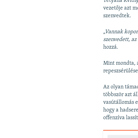
Tetyana Kvitny
vezetője azt 
szenvedtek.
„Vannak kopony
szenvedett, az
hozzá.
Mint mondta, a
repeszsérülése
Az olyan táma
többször azt á
vasútállomás e
hogy a hadser
offenzíva lassít