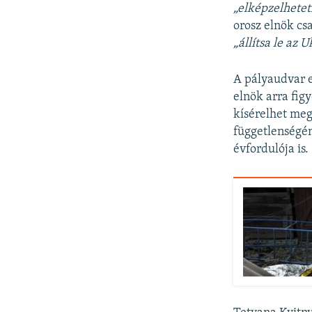
„elképzelhete
orosz elnök cs
„állítsa le az
A pályaudvar e
elnök arra fig
kísérelhet meg
függetlenségén
évfordulója is.