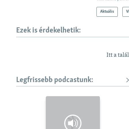
Aktuális
V
Ezek is érdekelhetik:
Itt a talá
Legfrissebb podcastunk: