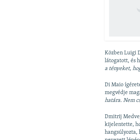
Közben Luigi D
látogatott, és
a tényeket, hog
Di Maio ígéret
megvédje magá
határa. Nem c
Dmitrij Medveg
kijelentette, 
hangsúlyozta, 