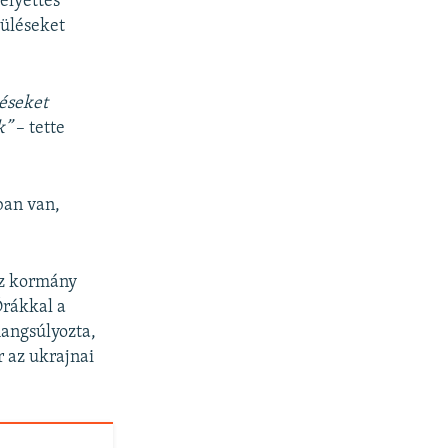
elyettes
rüléseket
léseket
k”
– tette
ban van,
sz kormány
Órákkal a
hangsúlyozta,
 az ukrajnai