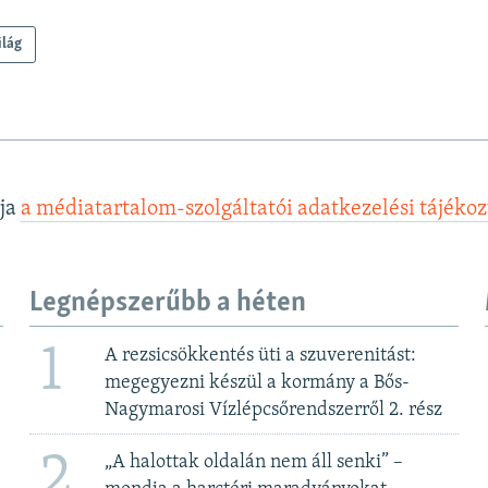
ilág
lja
a médiatartalom-szolgáltatói adatkezelési tájéko
Legnépszerűbb a héten
1
A rezsicsökkentés üti a szuverenitást:
megegyezni készül a kormány a Bős-
Nagymarosi Vízlépcsőrendszerről 2. rész
2
„A halottak oldalán nem áll senki” –