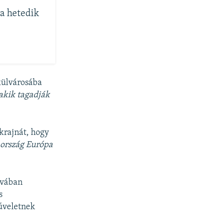
a hetedik
külvárosába
akik tagadják
Ukrajnát, hogy
 ország Európa
kvában
s
műveletnek