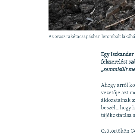
Az orosz rakétacsapásban lerombolt lakóhá
Egy Iszkander 
felszerelést sz
„semmisült meg
Ahogy arról ko
vezetője azt m
áldozatainak 
beszélt, hogy 
tájékoztatása s
Csütörtökön Ge