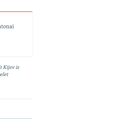
atonai
k
 Kijev is
elet