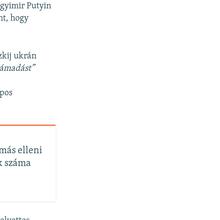
agyimir Putyin
nt, hogy
zkij ukrán
támadást”
apos
más elleni
k száma