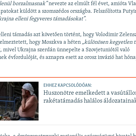
tlenül borzalmasnak”
nevezte az elmúlt fél évet, amióta Vl
apatokat küldött a szomszédos országba. Felszólította Putyi
 Ukrajna elleni fegyveres támadásokat”
.
lleni támadás azt követően történt, hogy Volodimir Zelens
yelmeztetett, hogy Moszkva a héten
„különösen kegyetlen 
, mivel Ukrajna szerdán ünnepelte a Szovjetuniótól való
ek évfordulóját, és aznapra esett az orosz invázió hat hón
EHHEZ KAPCSOLÓDÓAN:
Huszonötre emelkedett a vasútállo
rakétatámadás halálos áldozataina