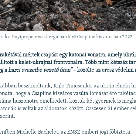
zak a Dnyipropetrovszk régióban lévő Csapline kisvárosban 2022.
rakétával mértek csapást egy katonai vonatra, amely ukrá
állított a kelet-ukrajnai frontvonalra. Több mint kétszáz ta
 a harci övezetbe vezető úton”
– közölte az orosz védelmi
rábban beszámoltunk, Kijlo Timosenko, az ukrán elnöki hi
ondta, hogy a Csapline kisváros vasútállomását érő rakéta
száma huszonötre emelkedett, köztük két gyermek is megha
katonák is voltak az áldozatok között. Összesen 31 ember s
zerint.
nfben Michelle Bachelet, az ENSZ emberi jogi főbiztosa