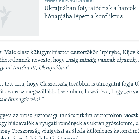
EHHEZ KAPCSOLÓDÓAN:
Ukrajnában folytatódnak a harcok, 
hónapjába lépett a konfliktus
i Maio olasz külügyminiszter csütörtökön Irpinybe, Kijev 
 hihetetlennek nevezte, hogy
„még mindig vannak olyanok, 
y mi történt itt, Ukrajnában”.
et tett arra, hogy Olaszország továbbra is támogatni fogja 
t az orosz megszállókkal szemben, hozzátéve, hogy
„ez az
sak önmagát védi.”
yev, az orosz Biztonsági Tanács titkára csütörtökön Mosz
hogy hiábavalók a nyugati remények az ukrán győzelemre, é
hogy Oroszország végigviszi az általa különleges katonai 