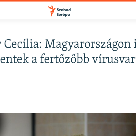
 Cecília: Magyarországon 
FELIRATKOZÁS
entek a fertőzőbb vírusva
Apple Podcasts
Spotify
Feliratkozás