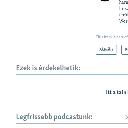
harm
hírs
terü
West
This item is part of
Aktuális
K
Ezek is érdekelhetik:
Itt a talá
Legfrissebb podcastunk:
KÖVESSEN MINKET!