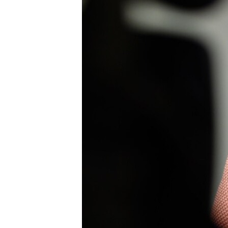
EURÓPAI UNIÓ
VILÁG
KLÍMAVÁLTOZÁS
A MÚLT TANULSÁGAI