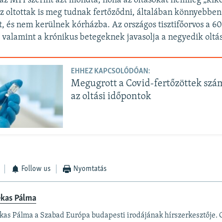
 az MTI szerint azt mondta, noha az oltásokat némileg „kike
az oltottak is meg tudnak fertőződni, általában könnyebben 
 és nem kerülnek kórházba. Az országos tisztifőorvos a 60 
 valamint a krónikus betegeknek javasolja a negyedik oltás
EHHEZ KAPCSOLÓDÓAN:
Megugrott a Covid-fertőzöttek szám
az oltási időpontok
Follow us
Nyomtatás
ekas Pálma
kas Pálma a Szabad Európa budapesti irodájának hírszerkesztője.