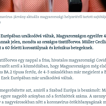
ronavírus-járvány aktuális magyarországi helyzetéről tartott sajtó
n
k Európában uralkodóvá váltak, Magyarországon egyelőre 4
nnak jelen, mondta az országos tisztifőorvos. Müller Cecília
t a 60 feletti korosztálynak és krónikus betegeknek.
sztifőorvos egy nappal a friss, hivatalos magyarországi Cov
eszélt arról a közmédiában, hogy Magyarországon még els
s BA.2 típusa fertőz, de 4-5 százalékban már megjelent a B
s. Ezek Európában már uralkodóvá váltak.
 megerősítette azt, amiről a Szabad Európa is beszámolt: 
e, egyre nagyobb arányban nő a fertőzöttek száma. A szenny
y a nagyvárosokban nőtt a koronavírus örökítőanyagának 