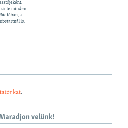
esztőjeként,
 szinte minden
 Rádióban, a
fostartnál is.
ztatónkat
.
Maradjon velünk!