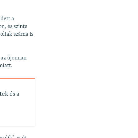
dett a
n, és szinte
oltak száma is
 az újonnan
miatt.
tek és a