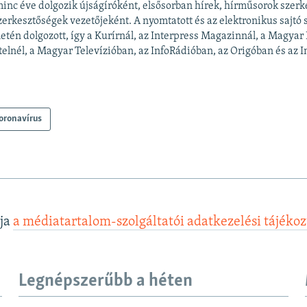
inc éve dolgozik újságíróként, elsősorban hírek, hírműsorok szerk
zerkesztőségek vezetőjeként. A nyomtatott és az elektronikus sajtó
letén dolgozott, így a Kurírnál, az Interpress Magazinnál, a Magyar
elnél, a Magyar Televízióban, az InfoRádióban, az Origóban és az In
oronavírus
lja
a médiatartalom-szolgáltatói adatkezelési tájéko
Legnépszerűbb a héten