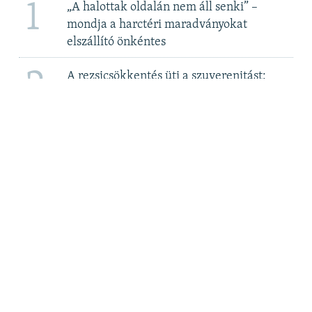
1
„A halottak oldalán nem áll senki” –
mondja a harctéri maradványokat
elszállító önkéntes
2
A rezsicsökkentés üti a szuverenitást:
megegyezni készül a kormány a Bős-
Nagymarosi Vízlépcsőrendszerről 2. rész
3
Elege van Csányi Sándor OTP-vezérnek az
újabb adókból
4
MTVA szerkesztő: Itt „nem az ellenzéki
összefogást támogatják”
5
Elfoglalta a zsidó ortodox hitközség
Kazinczy utcai központját a vitatott
módon megválasztott, EMIH-hez köthető