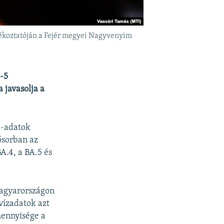
tájékoztatóján a Fejér megyei Nagyvenyim
-5
 javasolja a
id-adatok
ősorban az
A.4, a BA.5 és
Magyarországon
vízadatok azt
mennyisége a