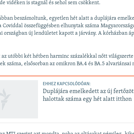
de vidéken is stagnál és sehol sem csökkent.
ábban beszámoltunk, egyetlen hét alatt a duplájára emelke
 a Coviddal összefüggésben elhunytak száma Magyarországo
 országban új lendületet kapott a járvány. A kórházban áp
az utóbbi két hétben harminc százalékkal nőtt világszerte
etek száma, elsősorban az omikron BA.4 és BA.5 alvariánsai 
EHHEZ KAPCSOLÓDÓAN:
Duplájára emelkedett az új fertőzöt
halottak száma egy hét alatt itthon