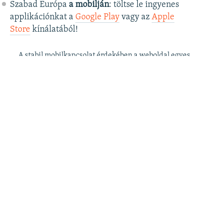
Szabad Európa
a mobilján
: töltse le ingyenes
applikációnkat a
Google Play
vagy az
Apple
Store
kínálatából!
A stabil mobilkapcsolat érdekében a weboldal egyes
funkciói az applikációban csak korlátozottan érhetők
el.
Szabad Európa a
postafiókjában
: kérje
ingyenes hírlevelünket
, hogy elsőként
értesüljön cikkeinkről!
Szabad Európa a
YouTube
-on: iratkozzon fel
videócsatornánkra
!
Szabad Európa az
Instagramon
is:
kövesse
látványos és informatív oldalunkat
! ​