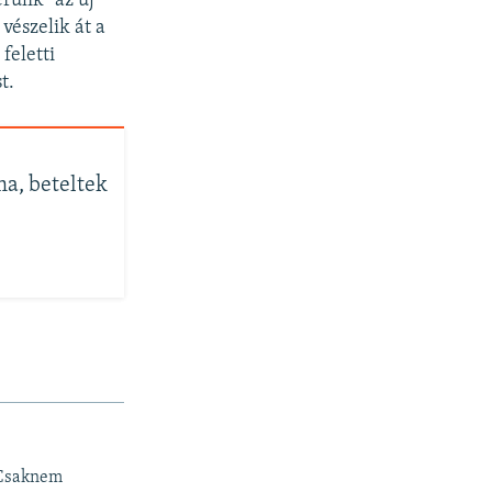
rülik" az új
vészelik át a
feletti
t.
a, beteltek
 Csaknem