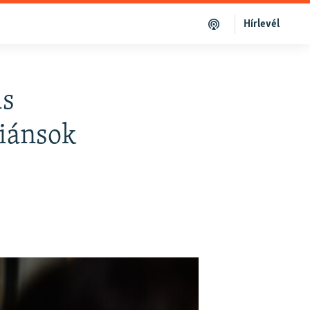
Hírlevél
is
riánsok