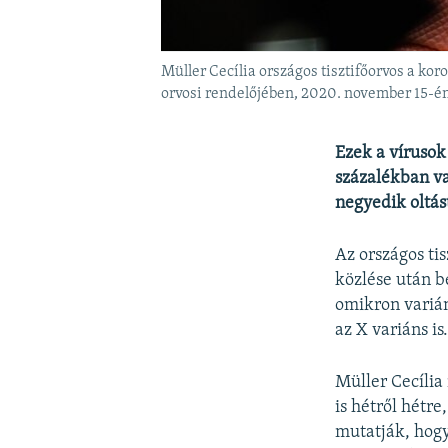
Müller Cecília országos tisztifőorvos a ko
orvosi rendelőjében, 2020. november 15-é
Ezek a víruso
százalékban va
negyedik oltás
Az országos ti
közlése után b
omikron varián
az X variáns i
Müller Cecília
is hétről hétr
mutatják, hog