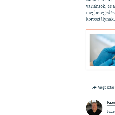
Müller Cecília
variánsok, és 
megbetegedést,
korosztálynak,
Megosztás
Faz
Faze