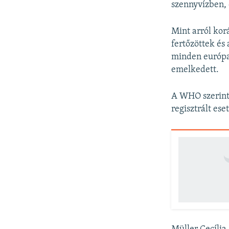
szennyvízben, 
Mint arról kor
fertőzöttek és
minden európai
emelkedett.
A WHO szerint 
regisztrált es