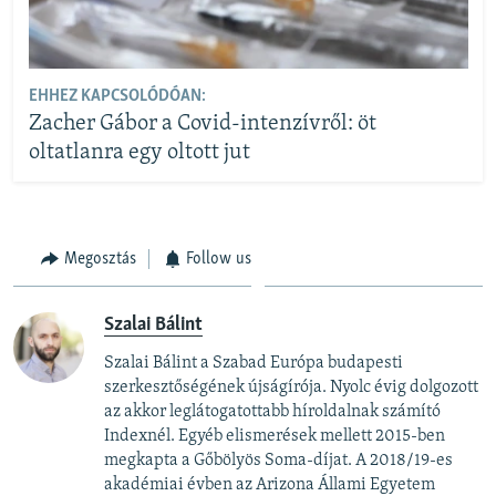
EHHEZ KAPCSOLÓDÓAN:
Zacher Gábor a Covid-intenzívről: öt
oltatlanra egy oltott jut
Megosztás
Follow us
Szalai Bálint
Szalai Bálint a Szabad Európa budapesti
szerkesztőségének újságírója. Nyolc évig dolgozott
az akkor leglátogatottabb híroldalnak számító
Indexnél. Egyéb elismerések mellett 2015-ben
megkapta a Gőbölyös Soma-díjat. A 2018/19-es
akadémiai évben az Arizona Állami Egyetem