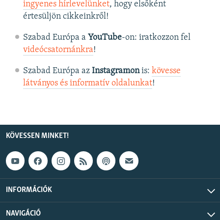
ingyenes hírlevelünket
, hogy elsőként
értesüljön cikkeinkről!
Szabad Európa a
YouTube
-on: iratkozzon fel
videócsatornánkra
!
Szabad Európa az
Instagramon
is:
kövesse
látványos és informatív oldalunkat
! ​
KÖVESSEN MINKET!
INFORMÁCIÓK
NAVIGÁCIÓ