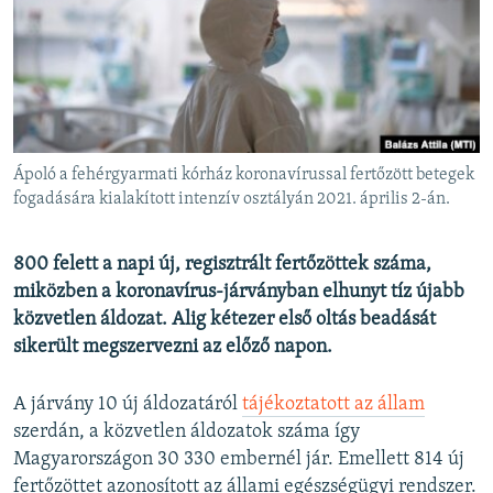
EURÓPAI UNIÓ
VILÁG
KLÍMAVÁLTOZÁS
A MÚLT TANULSÁGAI
Ápoló a fehérgyarmati kórház koronavírussal fertőzött betegek
KÖVESSEN MINKET!
fogadására kialakított intenzív osztályán 2021. április 2-án.
800 felett a napi új, regisztrált fertőzöttek száma,
miközben a koronavírus-járványban elhunyt tíz újabb
Valamennyi RFE/RL weboldal
közvetlen áldozat. Alig kétezer első oltás beadását
sikerült megszervezni az előző napon.
A járvány 10 új áldozatáról
tájékoztatott az állam
szerdán, a közvetlen áldozatok száma így
Magyarországon 30 330 embernél jár. Emellett 814 új
fertőzöttet azonosított az állami egészségügyi rendszer.