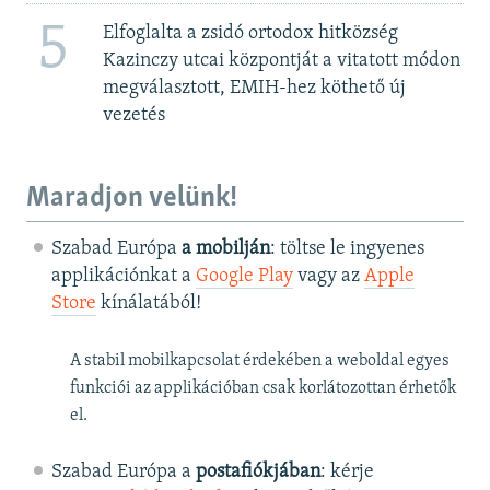
5
Elfoglalta a zsidó ortodox hitközség
Kazinczy utcai központját a vitatott módon
megválasztott, EMIH-hez köthető új
vezetés
Maradjon velünk!
Szabad Európa
a mobilján
: töltse le ingyenes
applikációnkat a
Google Play
vagy az
Apple
Store
kínálatából!
A stabil mobilkapcsolat érdekében a weboldal egyes
funkciói az applikációban csak korlátozottan érhetők
el.
Szabad Európa a
postafiókjában
: kérje