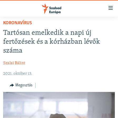
Akadálymentes
mód
Ugrás
KORONAVÍRUS
a
NAPIRENDEN
Tartósan emelkedik a napi új
fő
AKTUÁLIS
oldalra
fertőzések és a kórházban lévők
FELIRATKOZÁS
PODCASTOK
Ugrás
száma
a
VIDEÓK
tartalomjegyzékre
Szalai Bálint
Spotify
ELEMZŐ
Ugrás
a
2021. október 13.
NER15
Feliratkozás
keresésre
SZABADON
Megosztás
TÁRSADALOM
DEMOKRÁCIA
A PÉNZ NYOMÁBAN