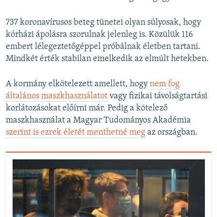
737 koronavírusos beteg tünetei olyan súlyosak, hogy
kórházi ápolásra szorulnak jelenleg is. Közülük 116
embert lélegeztetőgéppel próbálnak életben tartani.
Mindkét érték stabilan emelkedik az elmúlt hetekben.
A kormány elkötelezett amellett, hogy
nem fog
általános maszkhasználatot
vagy fizikai távolságtartási
korlátozásokat előírni már. Pedig a kötelező
maszkhasználat a Magyar Tudományos Akadémia
szerint is ezrek életét menthetné meg
az országban.