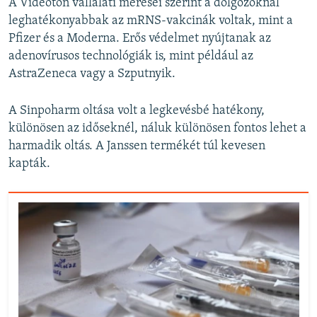
A Videoton vállalati mérései szerint a dolgozóknál
leghatékonyabbak az mRNS-vakcinák voltak, mint a
Pfizer és a Moderna. Erős védelmet nyújtanak az
adenovírusos technológiák is, mint például az
AstraZeneca vagy a Szputnyik.
A Sinpoharm oltása volt a legkevésbé hatékony,
különösen az időseknél, náluk különösen fontos lehet a
harmadik oltás. A Janssen termékét túl kevesen
kapták.