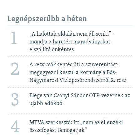
Legnépszerűbb a héten
1
„A halottak oldalán nem áll senki” –
mondja a harctéri maradványokat
elszállító önkéntes
2
A rezsicsökkentés üti a szuverenitást:
megegyezni készül a kormány a Bős-
Nagymarosi Vízlépcsőrendszerről 2. rész
3
Elege van Csányi Sándor OTP-vezérnek az
újabb adókból
4
MTVA szerkesztő: Itt „nem az ellenzéki
összefogást támogatják”