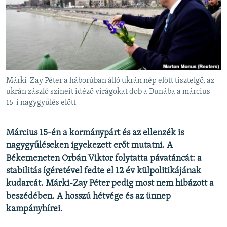
EURÓPAI UNIÓ
VILÁG
KLÍMAVÁLTOZÁS
A MÚLT TANULSÁGAI
Márki-Zay Péter a háborúban álló ukrán nép előtt tisztelgő, az
KÖVESSEN MINKET!
ukrán zászló színeit idéző virágokat dob a Dunába a március
15-i nagygyűlés előtt
Március 15-én a kormánypárt és az ellenzék is
Valamennyi RFE/RL weboldal
nagygyűléseken igyekezett erőt mutatni. A
Békemeneten Orbán Viktor folytatta pávatáncát: a
stabilitás ígéretével fedte el 12 év külpolitikájának
kudarcát. Márki-Zay Péter pedig most nem hibázott a
beszédében. A hosszú hétvége és az ünnep
kampányhírei.