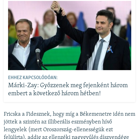
EHHEZ KAPCSOLÓDÓAN:
Márki-Zay: Győzzenek meg fejenként három
embert a következő három hétben!
Fricska a Fidesznek, hogy míg a Békemenetre idén nem
jöttek a szintén az illiberális eszményben hívő
lengyelek (mert Oroszország-ellenességük ezt
felülírta), addig az ellenzéki nagygyűlés díszvendége