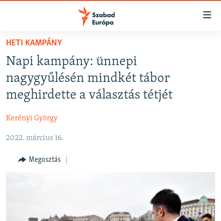
Akadálymentes
mód
Ugrás
HETI KAMPÁNY
a
NAPIRENDEN
Napi kampány: ünnepi
fő
AKTUÁLIS
oldalra
nagygyűlésén mindkét tábor
FELIRATKOZÁS
PODCASTOK
Ugrás
meghirdette a választás tétjét
a
VIDEÓK
tartalomjegyzékre
Kerényi György
Spotify
ELEMZŐ
Ugrás
a
2022. március 16.
NER15
Feliratkozás
keresésre
SZABADON
Megosztás
TÁRSADALOM
DEMOKRÁCIA
A PÉNZ NYOMÁBAN