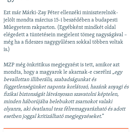
Ezt már Márki-Zay Péter ellenzéki miniszterelnök-
jelölt mondta március 15-i beszédében a budapesti
Műegyetem rakparton. (Egyébként mindkét oldal
elégedett a tüntetésein megjelent tömeg nagyságával –
még ha a fideszes nagygyűlésen sokkal többen voltak
is.)
MZP még önkritikus megjegyzést is tett, amikor azt
mondta, hogy a magyarok le akarnak-e cserélni „
egy
bevallottan illiberális, szabadságunkat és
függetlenségünket naponta korlátozó, hazánk anyagi és
fizikai biztonságát látványosan szavatolni képtelen,
minden háborújába belebukott zsarnokot valaki
olyanra, aki óvatlanul tesz félremagyarázható és adott
esetben joggal kritizálható megjegyzéseket
.”