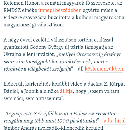
Kelemen Hunor, a románi magyarok fő szervezete, az
RMDSZ elnöke
ünnepi beszédében
egyértelműen a
Fideszre szavazásra buzdította a külhoni magyarokat a
magyarországi választáson.
A négy évvel ezelőtti választáson történt csalással
gyanúsított Gődény György új pártja támogatja az
Ukrajna elleni inváziót, „
mellyel Oroszország érvényt
szerez biztonságpolitikai törekvéseinek, mert e
törekvés a világbékét szolgálja
” – áll
közleményükben
.
Előkerült karlendítős korábbi videója dacára Z. Kárpát
Dániel, a Jobbik alelnöke
állítja
, hogy „sosem voltam
sem náci, sem antiszemita”.
„
Tegnap este 8 és éjfél között a Fidesz szervezetten
rongálta meg több mint 1000 plakátunkat
” –
adta hírül
Jámbor András nyolcadik-kilencedik kerületi