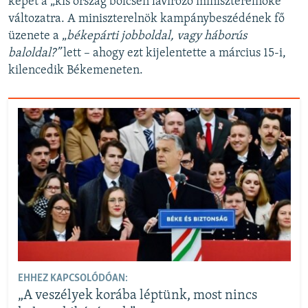
képet a „kis ország bölcsen lavírozó miniszterelnöke”
változatra. A miniszterelnök kampánybeszédének fő
üzenete a „
békepárti jobboldal, vagy háborús
baloldal?”
lett – ahogy ezt kijelentette a március 15-i,
kilencedik Békemeneten.
EHHEZ KAPCSOLÓDÓAN:
„A veszélyek korába léptünk, most nincs