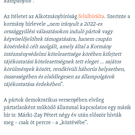
kampánytól
”.
Az ítéletet az Alkotmánybíróság
felülbírálta
. Szerinte a
kormány hírlevele „
nem irányult a 2022-es
országgyűlési választásokon induló pártok vagy
képviselőjelöltek támogatására, hanem csupán
közérdekű célt szolgált, amely által a Kormány
intézményvédelmi kötelezettsége körében kifejtett
tájékoztatási kötelezettségnek tett eleget … sajátos
körülmények között, rendkívüli háborús helyzetben,
összességében és elsődlegesen az állampolgárok
tájékoztatása érdekében
”.
A pártok demokratikus versenyében elvileg
pártatlanként működő állammal kapcsolatos egy másik
hír is: Márki-Zay Pétert négy év után először hívták
meg – csak öt percre - a „köztévébe”.