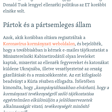
Donald Tusk lengyel ellenzéki politikus az ET korábbi
elnöke volt.
Pártok és a pártsemleges állam
Azok, akik korábban oltásra regisztráltak a
Koronavírus kormányzati weboldalon
, és bejelölték,
hogy a továbbiakban is kérnek e-mailes tájékoztatást a
Miniszterelnöki Kabinetirodától olyan leveleket
kaptak, miszerint az ellenzék fegyvereket és katonákat
küldene Ukrajnába, illetve veszélyeztetné az ország
gázellátását és a rezsicsökkentést. Az ezt kifogásoló
beadványt a Kúria részben elfogadta. Ítéletében
kimondta, hogy „
kampányidőszakban elvárható, hogy a
kormányzati tevékenységről szóló tájékoztatása
egyértelműen elkülönüljön a jelölőszervezetek
alkalmasságát vitató, tevékenységét minősítő