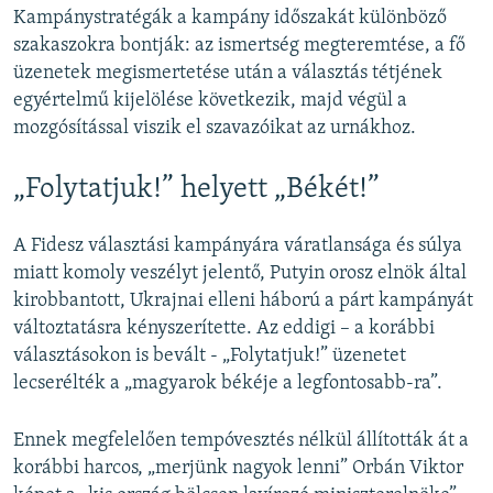
Kampánystratégák a kampány időszakát különböző
szakaszokra bontják: az ismertség megteremtése, a fő
üzenetek megismertetése után a választás tétjének
egyértelmű kijelölése következik, majd végül a
mozgósítással viszik el szavazóikat az urnákhoz.
„Folytatjuk!” helyett „Békét!”
A Fidesz választási kampányára váratlansága és súlya
miatt komoly veszélyt jelentő, Putyin orosz elnök által
kirobbantott, Ukrajnai elleni háború a párt kampányát
változtatásra kényszerítette. Az eddigi – a korábbi
választásokon is bevált - „Folytatjuk!” üzenetet
lecserélték a „magyarok békéje a legfontosabb-ra”.
Ennek megfelelően tempóvesztés nélkül állították át a
korábbi harcos, „merjünk nagyok lenni” Orbán Viktor