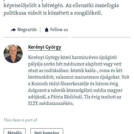
képviselőjelölt a hétvégén. Az ellenzéki összefogás
politikusa videót is közzétett a rongálókról.
Megosztás
Follow us
Kerényi György
Kerényi György közel harmincéves újságírói
pályája során hét médiumot alapított vagy vett
részt az indításában: köztük kalóz-, roma és két
börtönrádiót, valamint mainstream újságokat. Volt
a Kossuth rádió főszerkesztője és három évig
dolgozott a szlovák közszolgálati média magyar
adójánál, a Pátria Rádiónál. Tíz évig tanított az
ELTE médiatanszékén.
This item is part of
Aktuális
Heti kampány