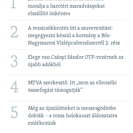
1
mondja a harctéri maradványokat
elszállító önkéntes
2
A rezsicsökkentés üti a szuverenitást:
megegyezni készül a kormány a Bős-
Nagymarosi Vízlépcsőrendszerről 2. rész
3
Elege van Csányi Sándor OTP-vezérnek az
újabb adókból
4
MTVA szerkesztő: Itt „nem az ellenzéki
összefogást támogatják”
5
Még az újszülötteket is meszesgödörbe
dobták – a roma holokauszt áldozataira
emlékezünk