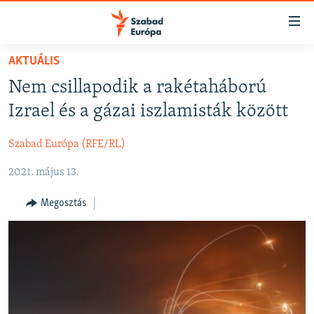
Akadálymentes
mód
Ugrás
AKTUÁLIS
a
NAPIRENDEN
Nem csillapodik a rakétaháború
fő
AKTUÁLIS
oldalra
Izrael és a gázai iszlamisták között
FELIRATKOZÁS
PODCASTOK
Ugrás
a
Szabad Európa (RFE/RL)
VIDEÓK
tartalomjegyzékre
Spotify
2021. május 13.
ELEMZŐ
Ugrás
a
NER15
Megosztás
Feliratkozás
keresésre
SZABADON
TÁRSADALOM
DEMOKRÁCIA
A PÉNZ NYOMÁBAN