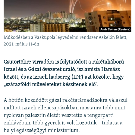
EURÓPAI UNIÓ
VILÁG
KLÍMAVÁLTOZÁS
A MÚLT TANULSÁGAI
Működésben a Vaskupola légvédelmi rendszer Askelón felett,
2021. május 11-én
KÖVESSEN MINKET!
Csütörtökre virradóra is folytatódott a rakétaháború
Izrael és a Gázai övezetet uraló, iszlamista Hamász
között, és az izraeli hadsereg (IDF) azt közölte, hogy
Valamennyi RFE/RL weboldal
„szárazföldi műveleteket készítenek elő”.
A hétfőn kezdődött gázai rakétatámadásokra válaszul
indított izraeli ellencsapásokban mostanra több mint
nyolcvan palesztin életét vesztette a tengerparti
enklávéban, több gyerek is volt közöttük – tudatta a
helyi egészségügyi minisztérium.