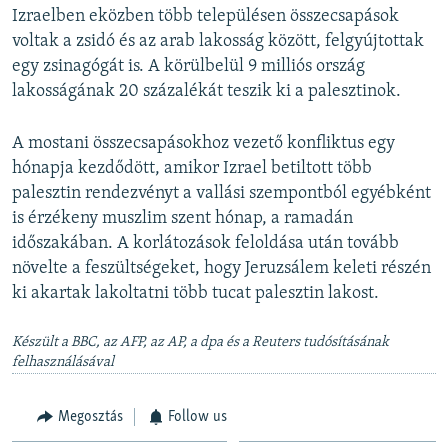
Izraelben eközben több településen összecsapások
voltak a zsidó és az arab lakosság között, felgyújtottak
egy zsinagógát is. A körülbelül 9 milliós ország
lakosságának 20 százalékát teszik ki a palesztinok.
A mostani összecsapásokhoz vezető konfliktus egy
hónapja kezdődött, amikor Izrael betiltott több
palesztin rendezvényt a vallási szempontból egyébként
is érzékeny muszlim szent hónap, a ramadán
időszakában. A korlátozások feloldása után tovább
növelte a feszültségeket, hogy Jeruzsálem keleti részén
ki akartak lakoltatni több tucat palesztin lakost.
Készült a BBC, az AFP, az AP, a dpa és a Reuters tudósításának
felhasználásával
Megosztás
Follow us