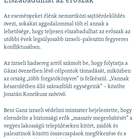
Elszabadulhat az erőszak
Az eseményeket élénk nemzetközi sajtóérdeklődés
övezi, sokakat aggodalommal tölt el annak a
lehetősége, hogy teljesen elszabadulhat az erőszak az
utóbbi évek legsúlyosabb izraeli–palesztin fegyveres
konfliktusában.
Az izraeli hadsereg arról számolt be, hogy folytatja a
Gázai övezetben lévő célpontok támadását, miközben
az ország „több forgatókönyvre” is felkészül. „Vannak
készenlétben álló szárazföldi egységeink” – közölte
Jonatán Konrikusz szóvivő.
Beni Ganz izraeli védelmi miniszter bejelentette, hogy
elrendelte a biztonsági erők „masszív megerősítését” a
vegyes lakosságú településeken kitört, zsidók és
palesztinok közötti összecsapások megfékezése és a