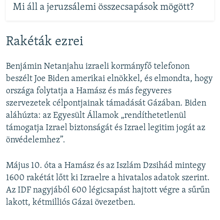
Mi áll a jeruzsálemi összecsapások mögött?
Rakéták ezrei
Benjámin Netanjahu izraeli kormányfő telefonon
beszélt Joe Biden amerikai elnökkel, és elmondta, hogy
országa folytatja a Hamász és más fegyveres
szervezetek célpontjainak támadását Gázában. Biden
aláhúzta: az Egyesült Államok „rendíthetetlenül
támogatja Izrael biztonságát és Izrael legitim jogát az
önvédelemhez”.
Május 10. óta a Hamász és az Iszlám Dzsihád mintegy
1600 rakétát lőtt ki Izraelre a hivatalos adatok szerint.
Az IDF nagyjából 600 légicsapást hajtott végre a sűrűn
lakott, kétmilliós Gázai övezetben.