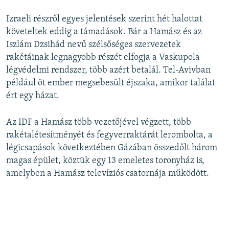
Izraeli részről egyes jelentések szerint hét halottat
követeltek eddig a támadások. Bár a Hamász és az
Iszlám Dzsihád nevű szélsőséges szervezetek
rakétáinak legnagyobb részét elfogja a Vaskupola
légvédelmi rendszer, több azért betalál. Tel-Avivban
például öt ember megsebesült éjszaka, amikor találat
ért egy házat.
Az IDF a Hamász több vezetőjével végzett, több
rakétalétesítményét és fegyverraktárát lerombolta, a
légicsapások következtében Gázában összedőlt három
magas épület, köztük egy 13 emeletes toronyház is,
amelyben a Hamász televíziós csatornája működött.