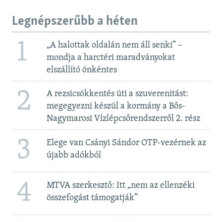
Legnépszerűbb a héten
1
„A halottak oldalán nem áll senki” –
mondja a harctéri maradványokat
elszállító önkéntes
2
A rezsicsökkentés üti a szuverenitást:
megegyezni készül a kormány a Bős-
Nagymarosi Vízlépcsőrendszerről 2. rész
3
Elege van Csányi Sándor OTP-vezérnek az
újabb adókból
4
MTVA szerkesztő: Itt „nem az ellenzéki
összefogást támogatják”