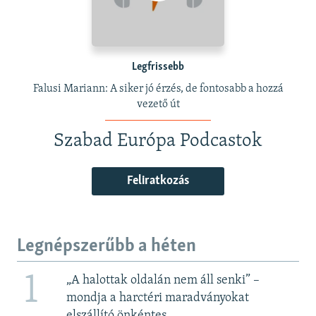
Legfrissebb
Falusi Mariann: A siker jó érzés, de fontosabb a hozzá
vezető út
Szabad Európa Podcastok
Feliratkozás
Legnépszerűbb a héten
1
„A halottak oldalán nem áll senki” –
mondja a harctéri maradványokat
elszállító önkéntes