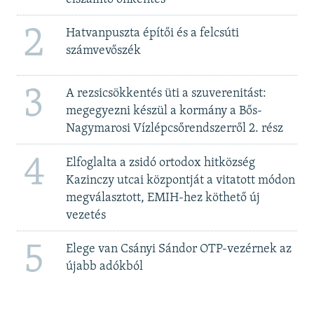
2
Hatvanpuszta építői és a felcsúti
számvevőszék
3
A rezsicsökkentés üti a szuverenitást:
megegyezni készül a kormány a Bős-
Nagymarosi Vízlépcsőrendszerről 2. rész
4
Elfoglalta a zsidó ortodox hitközség
Kazinczy utcai központját a vitatott módon
megválasztott, EMIH-hez köthető új
vezetés
5
Elege van Csányi Sándor OTP-vezérnek az
újabb adókból