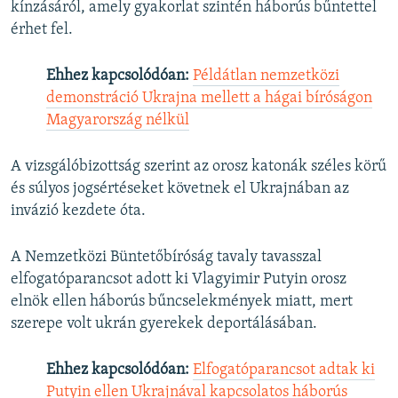
kínzásáról, amely gyakorlat szintén háborús bűntettel
720p
1080p
érhet fel.
1080p
Ehhez kapcsolódóan:
Példátlan nemzetközi
demonstráció Ukrajna mellett a hágai bíróságon
Magyarország nélkül
A vizsgálóbizottság szerint az orosz katonák széles körű
és súlyos jogsértéseket követnek el Ukrajnában az
invázió kezdete óta.
A Nemzetközi Büntetőbíróság tavaly tavasszal
elfogatóparancsot adott ki Vlagyimir Putyin orosz
elnök ellen háborús bűncselekmények miatt, mert
szerepe volt ukrán gyerekek deportálásában.
Ehhez kapcsolódóan:
Elfogatóparancsot adtak ki
Putyin ellen Ukrajnával kapcsolatos háborús