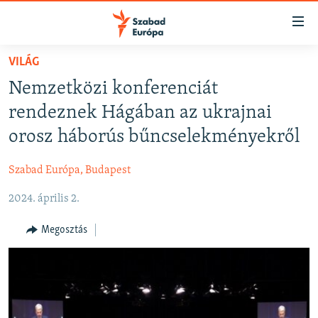
Akadálymentes
mód
Ugrás
VILÁG
a
NAPIRENDEN
Nemzetközi konferenciát
fő
AKTUÁLIS
oldalra
rendeznek Hágában az ukrajnai
FELIRATKOZÁS
PODCASTOK
Ugrás
orosz háborús bűncselekményekről
a
VIDEÓK
tartalomjegyzékre
Szabad Európa, Budapest
Spotify
ELEMZŐ
Ugrás
a
2024. április 2.
NER15
Feliratkozás
keresésre
SZABADON
Megosztás
TÁRSADALOM
DEMOKRÁCIA
A PÉNZ NYOMÁBAN