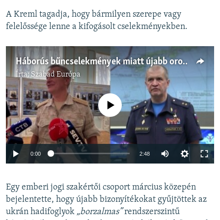
A Kreml tagadja, hogy bármilyen szerepe vagy
felelőssége lenne a kifogásolt cselekményekben.
Háborús bűncselekmények miatt újabb orosz katonatisztek ellen adott ki elfogatóparancsot a hágai törvényszék
Írta:
Szabad Európa
Jelenleg nincs elérhető tartalom
Auto
0:00
2:48
240p
Egy emberi jogi szakértői csoport március közepén
360p
bejelentette, hogy újabb bizonyítékokat gyűjtöttek az
Auto
240p
360p
480p
480p
ukrán hadifoglyok
„borzalmas”
rendszerszintű
720p