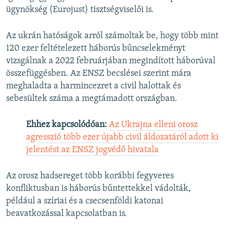
ügynökség (Eurojust) tisztségviselői is.
Az ukrán hatóságok arról számoltak be, hogy több mint
120 ezer feltételezett háborús bűncselekményt
vizsgálnak a 2022 februárjában megindított háborúval
összefüggésben. Az ENSZ becslései szerint mára
meghaladta a harmincezret a civil halottak és
sebesültek száma a megtámadott országban.
Ehhez kapcsolódóan:
Az Ukrajna elleni orosz
agresszió több ezer újabb civil áldozatáról adott ki
jelentést az ENSZ jogvédő hivatala
Az orosz hadsereget több korábbi fegyveres
konfliktusban is háborús bűntettekkel vádolták,
például a szíriai és a csecsenföldi katonai
beavatkozással kapcsolatban is.