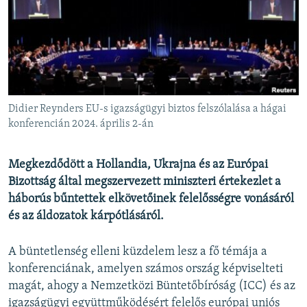
EURÓPAI UNIÓ
VILÁG
KLÍMAVÁLTOZÁS
A MÚLT TANULSÁGAI
Didier Reynders EU-s igazságügyi biztos felszólalása a hágai
KÖVESSEN MINKET!
konferencián 2024. április 2-án
Megkezdődött a
Hollandia, Ukrajna és az Európai
Bizottság által megszervezett miniszteri értekezlet a
Valamennyi RFE/RL weboldal
háborús bűntettek elkövetőinek felelősségre vonásáról
és az áldozatok kárpótlásáról.
A büntetlenség elleni küzdelem lesz a fő témája a
konferenciának, amelyen számos ország képviselteti
magát, ahogy a Nemzetközi Büntetőbíróság (ICC) és az
igazságügyi együttműködésért felelős európai uniós