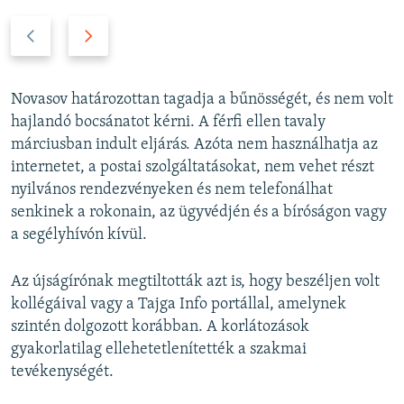
P
N
r
e
e
x
v
t
Novasov határozottan tagadja a bűnösségét, és nem volt
i
s
hajlandó bocsánatot kérni. A férfi ellen tavaly
o
l
márciusban indult eljárás. Azóta nem használhatja az
u
i
internetet, a postai szolgáltatásokat, nem vehet részt
s
d
nyilvános rendezvényeken és nem telefonálhat
s
e
senkinek a rokonain, az ügyvédjén és a bíróságon vagy
l
a segélyhívón kívül.
i
d
Az újságírónak megtiltották azt is, hogy beszéljen volt
e
kollégáival vagy a Tajga Info portállal, amelynek
szintén dolgozott korábban. A korlátozások
gyakorlatilag ellehetetlenítették a szakmai
tevékenységét.