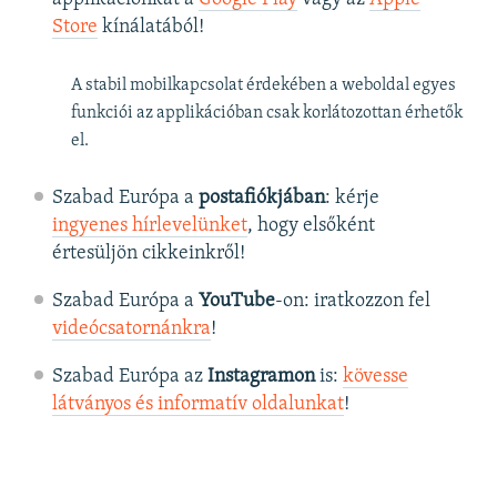
Store
kínálatából!
A stabil mobilkapcsolat érdekében a weboldal egyes
funkciói az applikációban csak korlátozottan érhetők
el.
Szabad Európa a
postafiókjában
: kérje
ingyenes hírlevelünket
, hogy elsőként
értesüljön cikkeinkről!
Szabad Európa a
YouTube
-on: iratkozzon fel
videócsatornánkra
!
Szabad Európa az
Instagramon
is:
kövesse
látványos és informatív oldalunkat
! ​