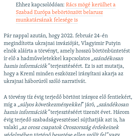
Ehhez kapcsolódóan:
Rács mögé kerülhet a
Szabad Európa bebörtönzött belarusz
munkatársának felesége is
Pár nappal azután, hogy 2022. február 24-én
megindította ukrajnai invázióját, Vlagyimir Putyin
elnök aláírta a törvényt, amely hosszú börtönbüntetést
ír elő a hadműveletekkel kapcsolatos
„szándékosan
hamis információk”
terjesztéséért. Ez is azt mutatja,
hogy a Kreml minden eszközzel irányítani akarja az
ukrajnai háborúról szóló narratívát.
A törvény tíz évig terjedő börtönt irányoz elő fentiekért,
míg a
„súlyos következményekkel
” járó,
„szándékosan
hamis információk”
terjesztéséért tizenöt évet. Három
évig terjedő szabadságvesztéssel sújthatják azt is, ha
valaki
„az orosz csapatok Oroszország érdekeinek
védelmében történő bevetése ellen szólít fel”
vagy