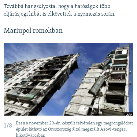
Továbbá hangsúlyozta, hogy a hatóságok több
eljárásjogi hibát is elkövettek a nyomozás során.
Mariupol romokban
Ezen a november 29-én készült felvételen egy megrongálódott
1/8
épület látható az Oroszország által megszállt Azovi-tengeri
kikötővárosban