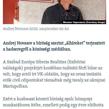
EURÓPAI UNIÓ
VILÁG
KLÍMAVÁLTOZÁS
Andrej Novasov 2022. szeptember 26-án
A MÚLT TANULSÁGAI
Andrej Novasov a bíróság szerint „álhíreket” terjesztett
KÖVESSEN MINKET!
a hadseregről a közösségi médiában.
A Szabad Európa Siberia Realities (Szibériai
Valamennyi RFE/RL weboldal
valóságok) projektjét korábban tudósító férfi bűne az
volt, hogy arról írt VK-oldalán, hogy az orosz inváziós
erők civil célpontokat támadtak még tavaly az ukrajnai
Mariupolban.
Ezért a kuzbasszi körzeti bíróság nyolc hónapnyi
munkatáborra ítélte, emellett pedig egy évre eltiltotta