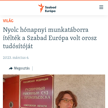
Akadálymentes
mód
Ugrás
VILÁG
a
NAPIRENDEN
Nyolc hónapnyi munkatáborra
fő
AKTUÁLIS
oldalra
ítélték a Szabad Európa volt orosz
FELIRATKOZÁS
PODCASTOK
Ugrás
tudósítóját
a
VIDEÓK
tartalomjegyzékre
2023. március 6.
Spotify
ELEMZŐ
Ugrás
a
Megosztás
NER15
Feliratkozás
keresésre
SZABADON
TÁRSADALOM
DEMOKRÁCIA
A PÉNZ NYOMÁBAN