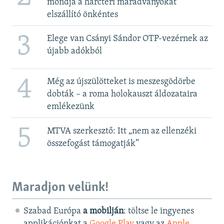
mondja a harctéri maradványokat
elszállító önkéntes
3
Elege van Csányi Sándor OTP-vezérnek az
újabb adókból
4
Még az újszülötteket is meszesgödörbe
dobták – a roma holokauszt áldozataira
emlékezünk
5
MTVA szerkesztő: Itt „nem az ellenzéki
összefogást támogatják”
Maradjon velünk!
Szabad Európa
a mobilján
: töltse le ingyenes
applikációnkat a
Google Play
vagy az
Apple