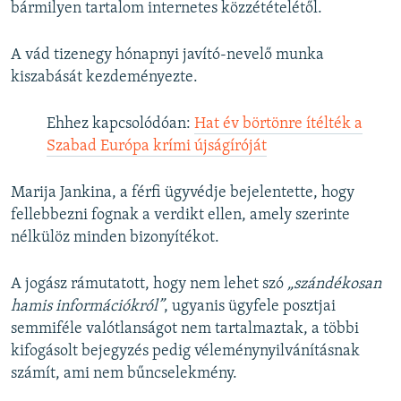
bármilyen tartalom internetes közzétételétől.
A vád tizenegy hónapnyi javító-nevelő munka
kiszabását kezdeményezte.
Ehhez kapcsolódóan:
Hat év börtönre ítélték a
Szabad Európa krími újságíróját
Marija Jankina, a férfi ügyvédje bejelentette, hogy
fellebbezni fognak a verdikt ellen, amely szerinte
nélkülöz minden bizonyítékot.
A jogász rámutatott, hogy nem lehet szó
„szándékosan
hamis információkról”
, ugyanis ügyfele posztjai
semmiféle valótlanságot nem tartalmaztak, a többi
kifogásolt bejegyzés pedig véleménynyilvánításnak
számít, ami nem bűncselekmény.