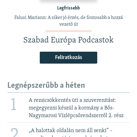
Legfrissebb
Falusi Mariann: A siker jó érzés, de fontosabb a hozzá
vezető út
Szabad Európa Podcastok
Feliratkozás
Legnépszerűbb a héten
1
A rezsicsökkentés üti a szuverenitást:
megegyezni készül a kormány a Bős-
Nagymarosi Vízlépcsőrendszerről 2. rész
2
„A halottak oldalán nem áll senki” –