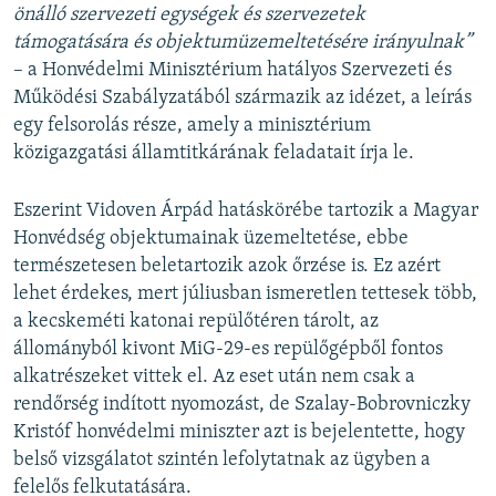
önálló szervezeti egységek és szervezetek
támogatására és objektumüzemeltetésére irányulnak”
– a Honvédelmi Minisztérium hatályos Szervezeti és
Működési Szabályzatából származik az idézet, a leírás
egy felsorolás része, amely a minisztérium
közigazgatási államtitkárának feladatait írja le.
Eszerint Vidoven Árpád hatáskörébe tartozik a Magyar
Honvédség objektumainak üzemeltetése, ebbe
természetesen beletartozik azok őrzése is. Ez azért
lehet érdekes, mert júliusban ismeretlen tettesek több,
a kecskeméti katonai repülőtéren tárolt, az
állományból kivont MiG-29-es repülőgépből fontos
alkatrészeket vittek el. Az eset után nem csak a
rendőrség indított nyomozást, de Szalay-Bobrovniczky
Kristóf honvédelmi miniszter azt is bejelentette, hogy
belső vizsgálatot szintén lefolytatnak az ügyben a
felelős felkutatására.