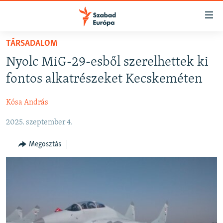
Akadálymentes
mód
Ugrás
TÁRSADALOM
a
NAPIRENDEN
Nyolc MiG-29-esből szerelhettek ki
fő
AKTUÁLIS
oldalra
fontos alkatrészeket Kecskeméten
FELIRATKOZÁS
PODCASTOK
Ugrás
a
Kósa András
VIDEÓK
tartalomjegyzékre
Spotify
2025. szeptember 4.
ELEMZŐ
Ugrás
a
NER15
Megosztás
Feliratkozás
keresésre
SZABADON
TÁRSADALOM
DEMOKRÁCIA
A PÉNZ NYOMÁBAN