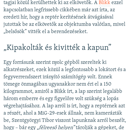
tagjai közül kerülhettek ki az elkövetők. A
Blikk
ezzel
kapcsolatban legfrissebb cikkében már azt írta, az
eredeti hír, hogy a reptér kerítésének átvágásával
jutottak be az elkövetők az objektumba valótlan, mivel
„belsősök” vitték el a berendezéseket.
„Kipakolták és kivitték a kapun”
Egy forrásunk szerint nyolc gépből szereltek ki
alkatrészeket, ezek közül a legfontosabb a lokátort és a
fegyverrendszert irányító számítógép volt. Ennek
tömege önmagában ugyanakkor nem éri el a 150
kilogrammot, amiről a Blikk írt, a lap szerint legalább
három emberre és egy figyelőre volt szükség a lopás
végrehajtásához. A lap arról is írt, hogy a reptérnek azt
a részét, ahol a MiG-29-esek állnak, nem kamerázták
be, Szentgyörgyi Tibor viszont lapunknak arról beszélt,
hogy – bár egy
„félreeső helyen”
tárolják a gépeket, de