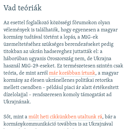
Vad teóriák
Az esettel foglalkozó közösségi fórumokon olyan
vélemények is találhatók, hogy egyenesen a magyar
kormány tudtával történt a lopás, a MiG-ek
üzemeltetéséhez szükséges berendezéseket pedig
titokban az ukrán hadsereghez juttatták el: a
háborúban ugyanis Oroszország nem, de Ukrajna
használ MiG-29-eseket. Ez természetesen szintén csak
teória, de mint arról
már korábban írtunk
, a magyar
kormány az élesen ukránellenes politikai retorika
mellett csendben – például piaci ár alatt értékesített
dízelolajjal – rendszeresen komoly támogatást ad
Ukrajnának.
Sőt, mint a
múlt heti cikkünkben utaltunk rá
, bár a
kormánykommunikáció továbbra is az Ukrajnával