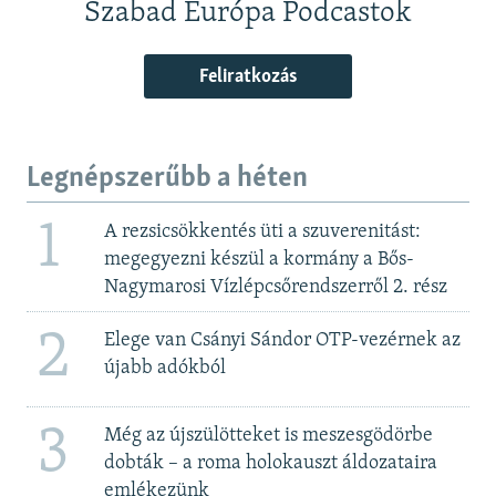
Szabad Európa Podcastok
Feliratkozás
Legnépszerűbb a héten
1
A rezsicsökkentés üti a szuverenitást:
megegyezni készül a kormány a Bős-
Nagymarosi Vízlépcsőrendszerről 2. rész
2
Elege van Csányi Sándor OTP-vezérnek az
újabb adókból
3
Még az újszülötteket is meszesgödörbe
dobták – a roma holokauszt áldozataira
emlékezünk