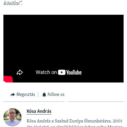
közölni”
.
Megosztás
Follow us
Kósa András
Kósa András a Szabad Európa főmunkatársa. 2001