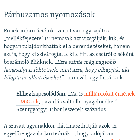
Párhuzamos nyomozások
Ennek információink szerint van egy sajátos
„mellékfejezete” is: nemcsak azt vizsgálják, kik, és
hogyan tulajdoníthatták el a berendezéseket, hanem
azt is, hogy ki szivárogtatta ki a hírt az esetről elsőként
beszámoló Blikknek.
„Erre szinte még nagyobb
hangsúlyt is fektetnek, mint arra, hogy elkapják, aki
kilopta az alkatrészeket”
– ironizált egy forrásunk.
Ehhez kapcsolódóan:
„Ma is
milliárdokat érnének
a MiG-ek
, pazarlás volt elhanyagolni őket” –
Szentgyörgyi Tibor leszerelt százados.
A szavait ugyanakkor alátámaszthatják azok az –
egyelőre igazolatlan teóriák –, hogy valójában