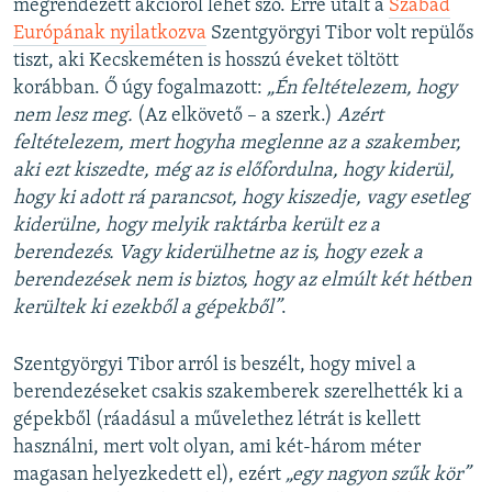
megrendezett akcióról lehet szó. Erre utalt a
Szabad
Európának nyilatkozva
Szentgyörgyi Tibor volt repülős
tiszt, aki Kecskeméten is hosszú éveket töltött
korábban. Ő úgy fogalmazott:
„Én feltételezem, hogy
nem lesz meg.
(Az elkövető – a szerk.)
Azért
feltételezem, mert hogyha meglenne az a szakember,
aki ezt kiszedte, még az is előfordulna, hogy kiderül,
hogy ki adott rá parancsot, hogy kiszedje, vagy esetleg
kiderülne, hogy melyik raktárba került ez a
berendezés. Vagy kiderülhetne az is, hogy ezek a
berendezések nem is biztos, hogy az elmúlt két hétben
kerültek ki ezekből a gépekből”
.
Szentgyörgyi Tibor arról is beszélt, hogy mivel a
berendezéseket csakis szakemberek szerelhették ki a
gépekből (ráadásul a művelethez létrát is kellett
használni, mert volt olyan, ami két-három méter
magasan helyezkedett el), ezért
„egy nagyon szűk kör”