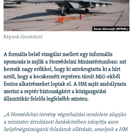
EURÓPAI UNIÓ
VILÁG
KLÍMAVÁLTOZÁS
A MÚLT TANULSÁGAI
Képünk illusztráció
KÖVESSEN MINKET!
A formális belső vizsgálat mellett egy informális
nyomozás is zajlik a Honvédelmi Minisztériumban: azt
keresik nagy erőkkel, hogy ki szivárogtatta ki a hírt
arról, hogy a kecskeméti reptéren tárolt MiG-ekből
Valamennyi RFE/RL weboldal
fontos alkatrészeket loptak el. A HM saját szabályzata
szerint a reptér biztonságáért a közigazgatási
államtitkár felelős legfelsőbb szinten.
„A Honvédelmi törvény végrehajtási rendelete alapján
a miniszter átruházott hatáskörében irányítja azon
helyőrségtámogatói feladatok ellátását, amelyek a HM