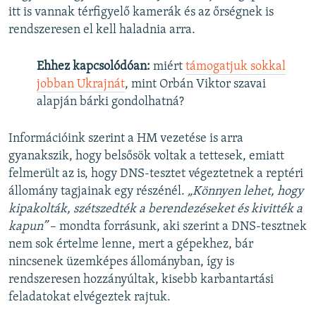
itt is vannak térfigyelő kamerák és az őrségnek is
rendszeresen el kell haladnia arra.
Ehhez kapcsolódóan:
miért
támogatjuk sokkal
jobban Ukrajnát
, mint Orbán Viktor szavai
alapján bárki gondolhatná?
Információink szerint a HM vezetése is arra
gyanakszik, hogy belsősök voltak a tettesek, emiatt
felmerült az is, hogy DNS-tesztet végeztetnek a reptéri
állomány tagjainak egy részénél.
„Könnyen lehet, hogy
kipakolták, szétszedték a berendezéseket és kivitték a
kapun”
– mondta forrásunk, aki szerint a DNS-tesztnek
nem sok értelme lenne, mert a gépekhez, bár
nincsenek üzemképes állományban, így is
rendszeresen hozzányúltak, kisebb karbantartási
feladatokat elvégeztek rajtuk.