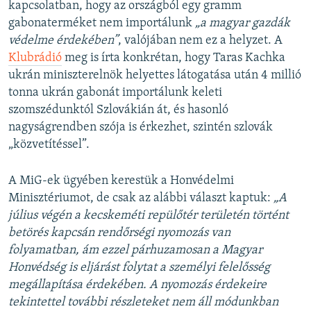
kapcsolatban, hogy az országból egy gramm
gabonaterméket nem importálunk
„a magyar gazdák
védelme érdekében”
, valójában nem ez a helyzet. A
Klubrádió
meg is írta konkrétan, hogy Taras Kachka
ukrán miniszterelnök helyettes látogatása után 4 millió
tonna ukrán gabonát importálunk keleti
szomszédunktól Szlovákián át, és hasonló
nagyságrendben szója is érkezhet, szintén szlovák
„közvetítéssel”.
A MiG-ek ügyében kerestük a Honvédelmi
Minisztériumot, de csak az alábbi választ kaptuk:
„A
július végén a kecskeméti repülőtér területén történt
betörés kapcsán rendőrségi nyomozás van
folyamatban, ám ezzel párhuzamosan a Magyar
Honvédség is eljárást folytat a személyi felelősség
megállapítása érdekében. A nyomozás érdekeire
tekintettel további részleteket nem áll módunkban