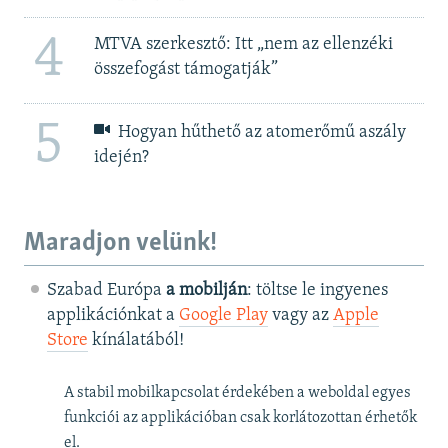
4
MTVA szerkesztő: Itt „nem az ellenzéki
összefogást támogatják”
5
Hogyan hűthető az atomerőmű aszály
idején?
Maradjon velünk!
Szabad Európa
a mobilján
: töltse le ingyenes
applikációnkat a
Google Play
vagy az
Apple
Store
kínálatából!
A stabil mobilkapcsolat érdekében a weboldal egyes
funkciói az applikációban csak korlátozottan érhetők
el.