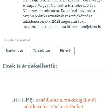
óta újságíró, az elmúlt bő húsz évben volt a Magyar
Hírlap, a Magyar Nemzet, a Hír Televízió és a
Népszava munkatársa. Ezenkívül dolgozott a
hvg.hu politika rovatának vezetőjeként és a
tulajdonosok által 2022 augusztusában
megszüntetett azonnali.hu főszerkesztőjeként is.
This item is part of
Napirenden
Társadalom
Hírlevél
Ezek is érdekelhetik:
Itt a találja
a médiatartalom-szolgáltatói
adatkezelési tájékoztatónkat
.