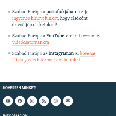
Szabad Európa a
postafiókjában
: kérje
ingyenes hírlevelünket
, hogy elsőként
értesüljön cikkeinkről!
Szabad Európa a
YouTube
-on: iratkozzon fel
videócsatornánkra
!
Szabad Európa az
Instagramon
is:
kövesse
látványos és informatív oldalunkat
! ​
KÖVESSEN MINKET!