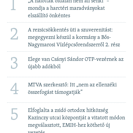
1
„A halottak oldalán nem áll senki” –
mondja a harctéri maradványokat
elszállító önkéntes
2
A rezsicsökkentés üti a szuverenitást:
megegyezni készül a kormány a Bős-
Nagymarosi Vízlépcsőrendszerről 2. rész
3
Elege van Csányi Sándor OTP-vezérnek az
újabb adókból
4
MTVA szerkesztő: Itt „nem az ellenzéki
összefogást támogatják”
5
Elfoglalta a zsidó ortodox hitközség
Kazinczy utcai központját a vitatott módon
megválasztott, EMIH-hez köthető új
vezetés