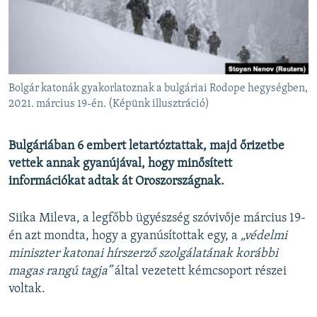
EURÓPAI UNIÓ
VILÁG
KLÍMAVÁLTOZÁS
A MÚLT TANULSÁGAI
Bolgár katonák gyakorlatoznak a bulgáriai Rodope hegységben,
2021. március 19-én. (Képünk illusztráció)
KÖVESSEN MINKET!
Bulgáriában 6 embert letartóztattak, majd őrizetbe
vettek annak gyanújával, hogy minősített
információkat adtak át Oroszországnak.
Valamennyi RFE/RL weboldal
Siika Mileva, a legfőbb ügyészség szóvivője március 19-
én azt mondta, hogy a gyanúsítottak egy, a
„védelmi
miniszter katonai hírszerző szolgálatának korábbi
magas rangú tagja”
által vezetett kémcsoport részei
voltak.