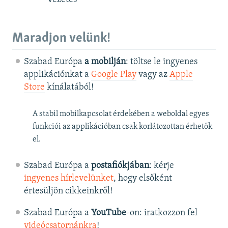
Maradjon velünk!
Szabad Európa
a mobilján
: töltse le ingyenes
applikációnkat a
Google Play
vagy az
Apple
Store
kínálatából!
A stabil mobilkapcsolat érdekében a weboldal egyes
funkciói az applikációban csak korlátozottan érhetők
el.
Szabad Európa a
postafiókjában
: kérje
ingyenes hírlevelünket
, hogy elsőként
értesüljön cikkeinkről!
Szabad Európa a
YouTube
-on: iratkozzon fel
videócsatornánkra
!