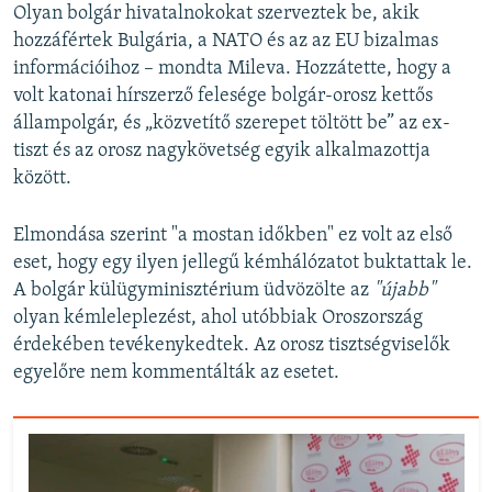
Olyan bolgár hivatalnokokat szerveztek be, akik
hozzáfértek Bulgária, a NATO és az az EU bizalmas
információihoz – mondta Mileva. Hozzátette, hogy a
volt katonai hírszerző felesége bolgár-orosz kettős
állampolgár, és „közvetítő szerepet töltött be” az ex-
tiszt és az orosz nagykövetség egyik alkalmazottja
között.
Elmondása szerint "a mostan időkben" ez volt az első
eset, hogy egy ilyen jellegű kémhálózatot buktattak le.
A bolgár külügyminisztérium üdvözölte az
"újabb"
olyan kémleleplezést, ahol utóbbiak Oroszország
érdekében tevékenykedtek. Az orosz tisztségviselők
egyelőre nem kommentálták az esetet.