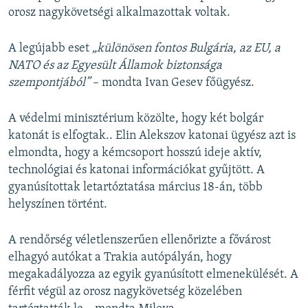
orosz nagykövetségi alkalmazottak voltak.
A legújabb eset
„különösen fontos Bulgária, az EU, a
NATO és az Egyesült Államok biztonsága
szempontjából”
– mondta Ivan Gesev főügyész.
A védelmi minisztérium közölte, hogy két bolgár
katonát is elfogtak.. Elin Alekszov katonai ügyész azt is
elmondta, hogy a kémcsoport hosszú ideje aktív,
technológiai és katonai információkat gyűjtött. A
gyanúsítottak letartóztatása március 18-án, több
helyszínen történt.
A rendőrség véletlenszerűen ellenőrizte a fővárost
elhagyó autókat a Trakia autópályán, hogy
megakadályozza az egyik gyanúsított elmenekülését. A
férfit végül az orosz nagykövetség közelében