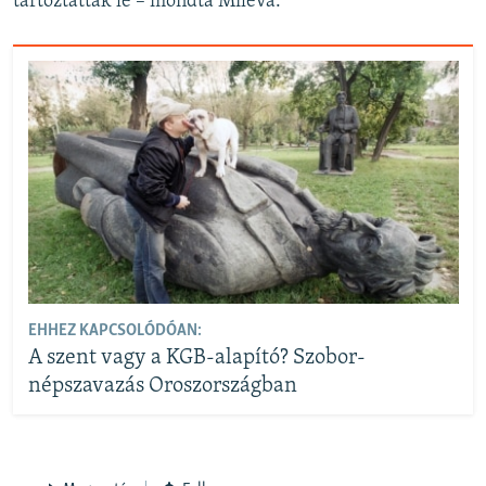
tartóztatták le – mondta Mileva.
EHHEZ KAPCSOLÓDÓAN:
A szent vagy a KGB-alapító? Szobor-
népszavazás Oroszországban