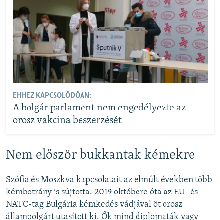
EHHEZ KAPCSOLÓDÓAN:
A bolgár parlament nem engedélyezte az
orosz vakcina beszerzését
Nem először bukkantak kémekre
Szófia és Moszkva kapcsolatait az elmúlt években több
kémbotrány is sújtotta. 2019 októbere óta az EU- és
NATO-tag Bulgária kémkedés vádjával öt orosz
állampolgárt utasított ki. Ők mind diplomaták vagy