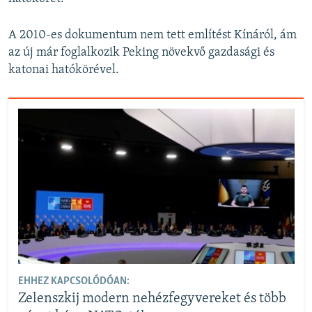
A 2010-es dokumentum nem tett említést Kínáról, ám
az új már foglalkozik Peking növekvő gazdasági és
katonai hatókörével.
EHHEZ KAPCSOLÓDÓAN:
Zelenszkij modern nehézfegyvereket és több