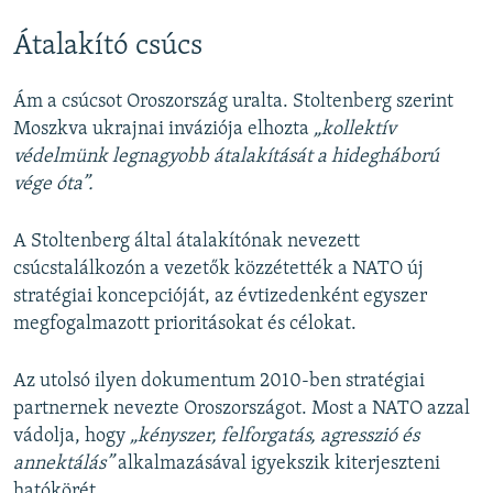
Átalakító csúcs
Ám a csúcsot Oroszország uralta. Stoltenberg szerint
Moszkva ukrajnai inváziója elhozta
„kollektív
védelmünk legnagyobb átalakítását a hidegháború
vége óta”.
A Stoltenberg által átalakítónak nevezett
csúcstalálkozón a vezetők közzétették a NATO új
stratégiai koncepcióját, az évtizedenként egyszer
megfogalmazott prioritásokat és célokat.
Az utolsó ilyen dokumentum 2010-ben stratégiai
partnernek nevezte Oroszországot. Most a NATO azzal
vádolja, hogy
„kényszer, felforgatás, agresszió és
annektálás”
alkalmazásával igyekszik kiterjeszteni
hatókörét.