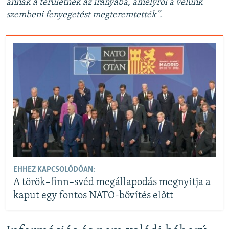
annak a területnek az irányába, amelyről a velünk
szembeni fenyegetést megteremtették”.
EHHEZ KAPCSOLÓDÓAN:
A török–finn–svéd megállapodás megnyitja a
kaput egy fontos NATO-bővítés előtt