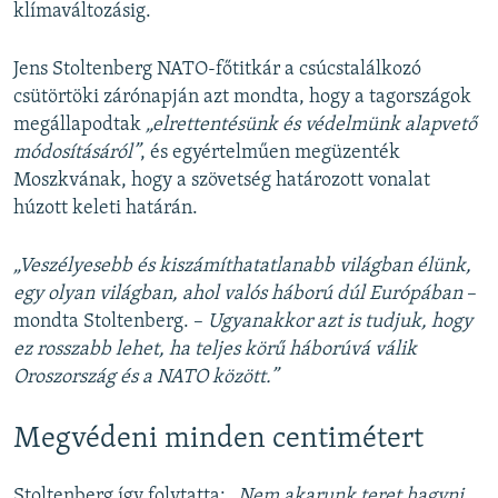
klímaváltozásig.
Jens Stoltenberg NATO-főtitkár a csúcstalálkozó
csütörtöki zárónapján azt mondta, hogy a tagországok
megállapodtak
„elrettentésünk és védelmünk alapvető
módosításáról”
, és egyértelműen megüzenték
Moszkvának, hogy a szövetség határozott vonalat
húzott keleti határán.
„Veszélyesebb és kiszámíthatatlanabb világban élünk,
egy olyan világban, ahol valós háború dúl Európában
–
mondta Stoltenberg. –
Ugyanakkor azt is tudjuk, hogy
ez rosszabb lehet, ha teljes körű háborúvá válik
Oroszország és a NATO között.”
Megvédeni minden centimétert
Stoltenberg így folytatta:
„Nem akarunk teret hagyni