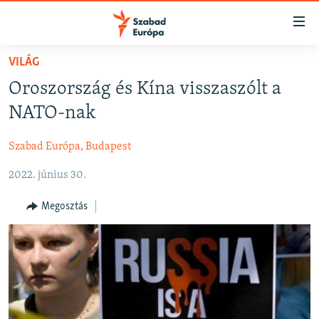
Akadálymentes
mód
Ugrás
VILÁG
a
NAPIRENDEN
Oroszország és Kína visszaszólt a
fő
AKTUÁLIS
oldalra
NATO-nak
FELIRATKOZÁS
PODCASTOK
Ugrás
a
Szabad Európa, Budapest
VIDEÓK
tartalomjegyzékre
Spotify
2022. június 30.
ELEMZŐ
Ugrás
a
NER15
Megosztás
Feliratkozás
keresésre
SZABADON
TÁRSADALOM
DEMOKRÁCIA
A PÉNZ NYOMÁBAN