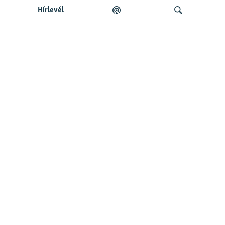
Hírlevél
Legfrissebb podcastunk:
Keresés
Legfrissebb
Falusi Mariann: A siker jó érzés, de fontosabb a hozzá
vezető út
Szabad Európa Podcastok