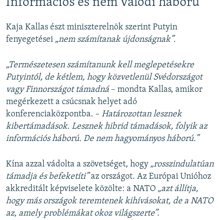
Információs és nem valódi háború
Kaja Kallas észt miniszterelnök szerint Putyin
fenyegetései
„nem számítanak újdonságnak”.
„Természetesen számítanunk kell meglepetésekre
Putyintól, de kétlem, hogy közvetlenül Svédországot
vagy Finnországot támadná
– mondta Kallas, amikor
megérkezett a csúcsnak helyet adó
konferenciaközpontba. –
Határozottan lesznek
kibertámadások. Lesznek hibrid támadások, folyik az
információs háború. De nem hagyományos háború.”
Kína azzal vádolta a szövetséget, hogy
„rosszindulatúan
támadja és befeketíti”
az országot. Az Európai Unióhoz
akkreditált képviselete közölte: a NATO
„azt állítja,
hogy más országok teremtenek kihívásokat, de a NATO
az, amely problémákat okoz világszerte”.