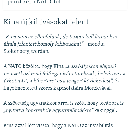
pénzt kér a NATO-tól
Kína új kihívásokat jelent
„Kína nem az ellenfelünk, de tisztán kell látnunk az
általa jelentett komoly kihívásokat”
– mondta
Stoltenberg szerdán.
A NATO közölte, hogy Kína
„a szabályokon alapuló
nemzetközi rend felforgatására törekszik, beleértve az
űrkutatást, a kiberteret és a tengeri közlekedést”,
és
figyelmeztetett szoros kapcsolataira Moszkvával.
A szövetség ugyanakkor arról is szólt, hogy továbbra is
„nyitott a konstruktív együttműködésre”
Pekinggel.
Kína azzal lőtt vissza, hogy a NATO az instabilitás