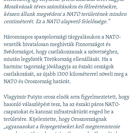
Moszkvának téves számításokra és félreértésekre,
készen állunk megvédeni a NATO területének minden
centiméterét. Ez a NATO alapvető felelőssége.”
Háromnapos spanyolországi tárgyalásukon a NATO-
vezetők hivatalosan meghívták Finnországot és
Svédországot, hogy csatlakozzanak a szövetséghez,
miután legyőzték Törökország ellenállását. Ha a
harminc tagország jóváhagyja az északi országok
csatlakozását, az újabb 1300 kilométerrel növeli meg a
NATO és Oroszország határát.
Vlagyimir Putyin orosz elnök arra figyelmeztetett, hogy
hasonló válaszlépést tesz, ha az északi páros NATO-
csapatokat és katonai infrastruktúrát enged be a
területére. Kijelentette, hogy Oroszországnak
„ugyanazokat a fenyegetéseket kell megteremtenie