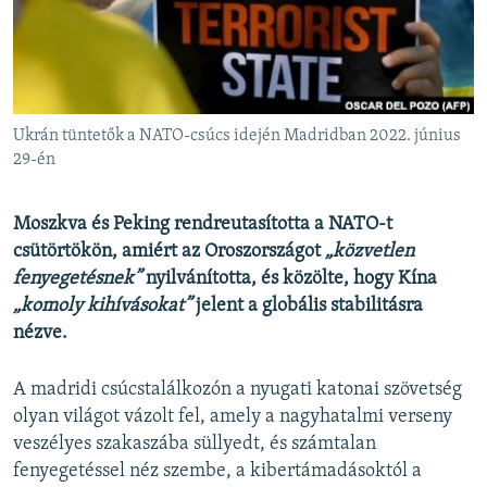
EURÓPAI UNIÓ
VILÁG
KLÍMAVÁLTOZÁS
A MÚLT TANULSÁGAI
Ukrán tüntetők a NATO-csúcs idején Madridban 2022. június
29-én
KÖVESSEN MINKET!
Moszkva és Peking rendreutasította a NATO-t
csütörtökön, amiért az Oroszországot
„közvetlen
fenyegetésnek”
nyilvánította, és közölte, hogy Kína
Valamennyi RFE/RL weboldal
„komoly kihívásokat”
jelent a globális stabilitásra
nézve.
A madridi csúcstalálkozón a nyugati katonai szövetség
olyan világot vázolt fel, amely a nagyhatalmi verseny
veszélyes szakaszába süllyedt, és számtalan
fenyegetéssel néz szembe, a kibertámadásoktól a