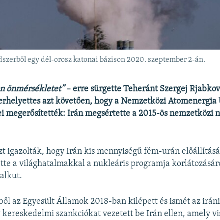
szerből egy dél-orosz katonai bázison 2020. szeptember 2-án.
on önmérsékletet”
– erre sürgette Teheránt Szergej Rjabkov
erhelyettes azt követően, hogy a Nemzetközi Atomenergia
i megerősítették: Irán megsértette a 2015-ös nemzetközi n
zt igazolták, hogy Irán kis mennyiségű fém-urán előállítás
tte a világhatalmakkal a nukleáris programja korlátozásáró
alkut.
l az Egyesült Államok 2018-ban kilépett és ismét az irán
kereskedelmi szankciókat vezetett be Irán ellen, amely vi