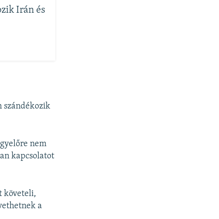
zik Irán és
em szándékozik
 Egyelőre nem
yan kapcsolatot
 követeli,
övethetnek a