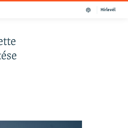
Hírlevél
ette
tése