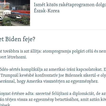
Ismét közös rakétaprogramon dolgo
Észak-Korea
et Biden feje?
t továbbra is azt állítja: atomprogramja polgári célú és n
vert létrehozni.
ődés-sértés komplikálja az amerikai-iráni kapcsolatokat.
a Trumpnál kevésbé konfrontatív Joe Bidennek sikerül-e ol
heránnal, hogy Amerika visszatérjen az egyezményhez.
yzat értésre adta: szeretné felújítani a diplomáciát, de azt
rán térjen vissza az egyezmény betartásához, amit aztán k
tések.