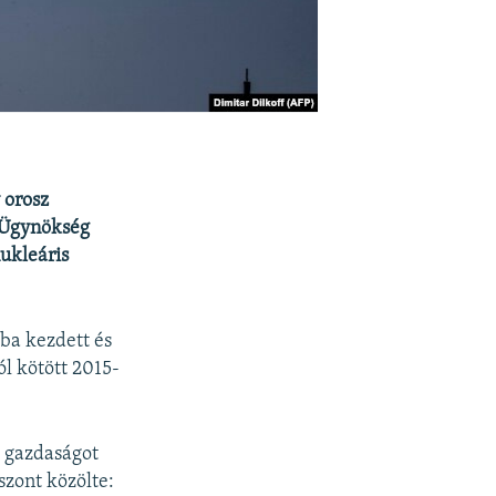
 orosz
 Ügynökség
ukleáris
ába kezdett és
l kötött 2015-
i gazdaságot
szont közölte: