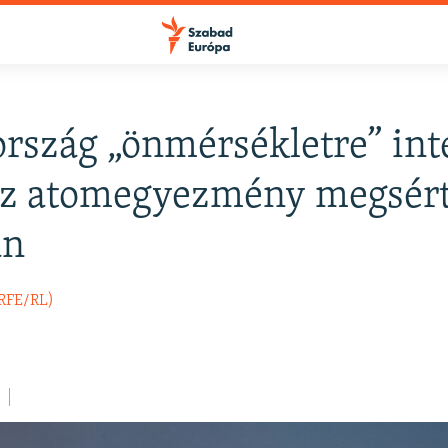
rszág „önmérsékletre” int
FELIRATKOZÁS
az atomegyezmény megsér
án
Apple Podcasts
(RFE/RL)
Spotify
Feliratkozás