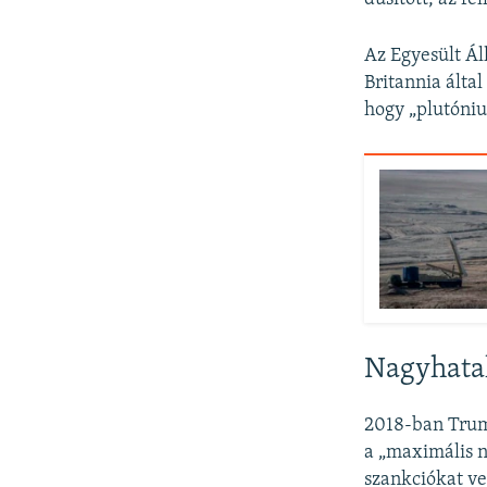
Az Egyesült Ál
Britannia álta
hogy „plutóniu
Nagyhatal
2018-ban Trump
a „maximális n
szankciókat ve