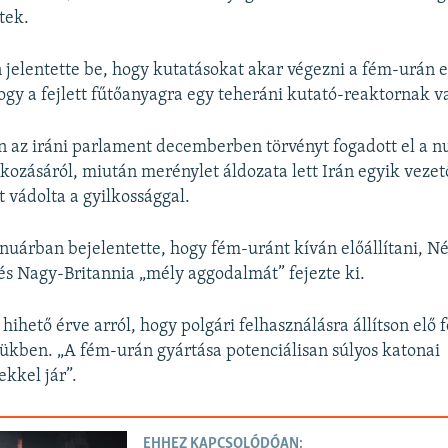
tek.
 jelentette be, hogy kutatásokat akar végezni a fém-urán el
hogy a fejlett fűtőanyagra egy teheráni kutató-reaktornak v
 az iráni parlament decemberben törvényt fogadott el a n
kozásáról, miután merénylet áldozata lett Irán egyik veze
t vádolta a gyilkossággal.
nuárban bejelentette, hogy fém-uránt kíván előállítani, N
és Nagy-Britannia „mély aggodalmát” fejezte ki.
hihető érve arról, hogy polgári felhasználásra állítson elő
ükben. „A fém-urán gyártása potenciálisan súlyos katonai
kkel jár”.
EHHEZ KAPCSOLÓDÓAN: