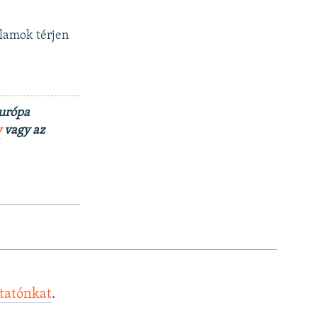
llamok térjen
Európa
y
vagy az
ztatónkat
.