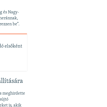
ág és Nagy-
eheránnak,
rezzen be”.
dó elsőként
llítására
és meghirdette
sújtó
ket is, akik