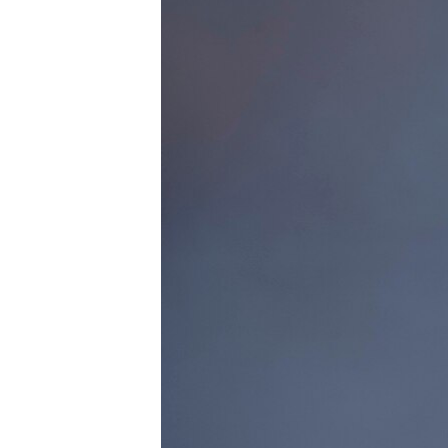
EURÓPAI UNIÓ
VILÁG
KLÍMAVÁLTOZÁS
A MÚLT TANULSÁGAI