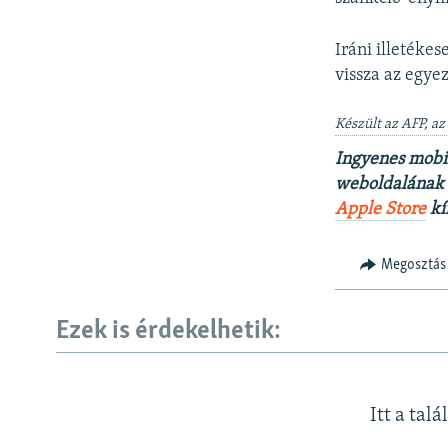
Iráni illetékes
vissza az egye
Készült az AFP, az
Ingyenes mobi
weboldalának t
Apple Store
kí
Megosztás
Ezek is érdekelhetik:
Itt a talá