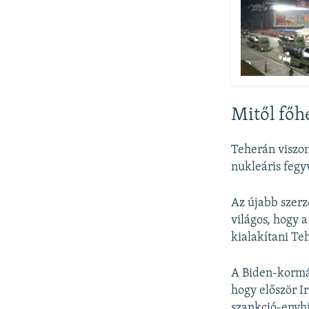
Mitől főh
Teherán viszon
nukleáris fegy
Az újabb szerz
világos, hogy 
kialakítani Te
A Biden-kormán
hogy először I
szankció-enyhí