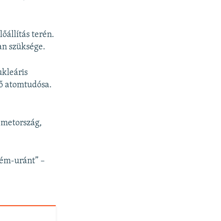
őállítás terén.
an szüksége.
ukleáris
tő atomtudósa.
émetország,
 fém-uránt” –