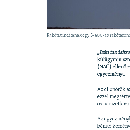
Rakétát indítanak egy S-400-as rakétarend
„Irán tanúsíts
külügyminiszt
(NAÜ) ellenőre
egyezményt.
Az ellenőrök a
ezzel megsérte
ös nemzetközi 
Az egyezménybő
bénító kemény 