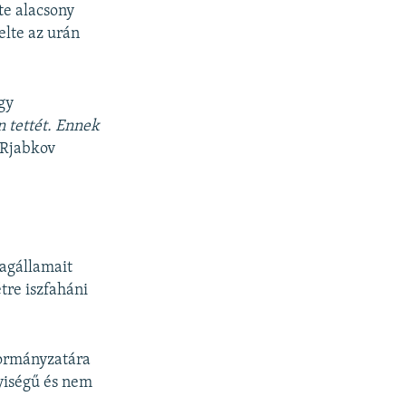
te alacsony
elte az urán
gy
n tettét. Ennek
 Rjabkov
tagállamait
tre iszfaháni
kormányzatára
nyiségű és nem