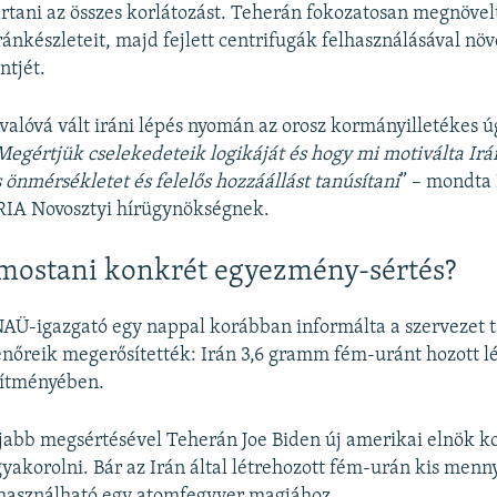
rtani az összes korlátozást. Teherán fokozatosan megnövel
ránkészleteit, majd fejlett centrifugák felhasználásával növ
ntjét.
valóvá vált iráni lépés nyomán az orosz kormányilletékes ú
Megértjük cselekedeteik logikáját és hogy mi motiválta Irá
 önmérsékletet és felelős hozzáállást tanúsítani
” – mondta
 RIA Novosztyi hírügynökségnek.
 mostani konkrét egyezmény-sértés?
NAÜ-igazgató egy nappal korábban informálta a szervezet 
lenőreik megerősítették: Irán 3,6 gramm fém-uránt hozott lé
sítményében.
jabb megsértésével Teherán Joe Biden új amerikai elnök 
yakorolni. Bár az Irán által létrehozott fém-urán kis men
elhasználható egy atomfegyver magjához.