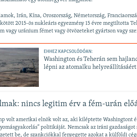
lamok, Irán, Kína, Oroszország, Németország, Franciaorsz
l kötött 2015-ös nukleáris egyezmény 15 évre megtiltotta T
m vagy uránium fémet vagy ötvözeteket gyártson vagy sze
EHHEZ KAPCSOLÓDÓAN:
Washington és Teherán sem hajlan
lépni az atomalku helyreállításáért
mak: nincs legitim érv a fém-urán előá
 volt amerikai elnök volt az, aki kiléptette Washingtont 
yomásgyakorlás” politikáját. Nemcsak az iráni gazdaságot 
zetett be, de szankciókkal fenyegette azokat a külföldi cége