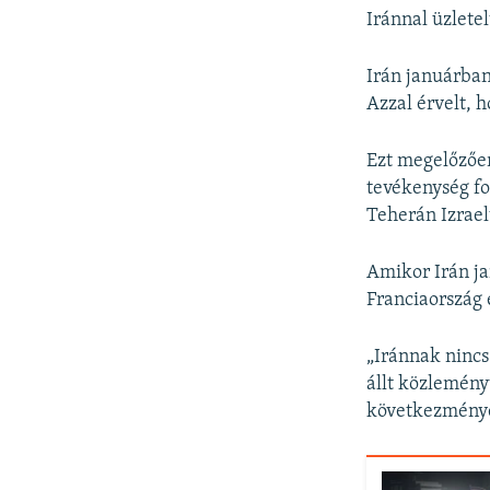
Iránnal üzletel
Irán januárban
Azzal érvelt, 
Ezt megelőzően
tevékenység fo
Teherán Izrael
Amikor Irán ja
Franciaország 
„Iránnak nincs 
állt közlemény
következménye