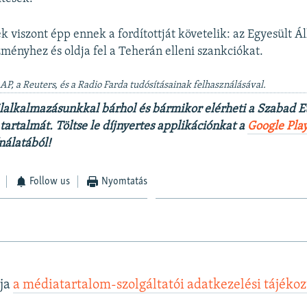
ek viszont épp ennek a fordítottját követelik: az Egyesült Á
zményhez és oldja fel a Teherán elleni szankciókat.
 AP, a Reuters, és a Radio Farda tudósításainak felhasználásával.
lalkalmazásunkkal bárhol és bármikor elérheti a Szabad 
artalmát. Töltse le díjnyertes applikációnkat a
Google Pla
nálatából!
Follow us
Nyomtatás
lja
a médiatartalom-szolgáltatói adatkezelési tájéko