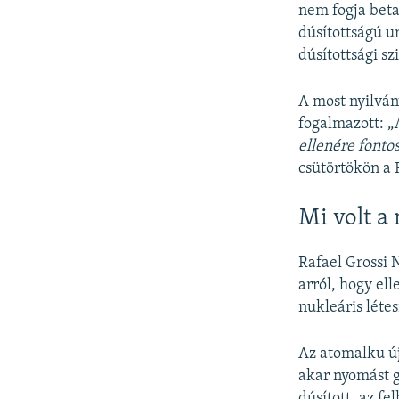
nem fogja beta
dúsítottságú u
dúsítottsági szi
A most nyilván
fogalmazott: „
ellenére fontos
csütörtökön a
Mi volt a
Rafael Grossi 
arról, hogy el
nukleáris léte
Az atomalku ú
akar nyomást g
dúsított, az f