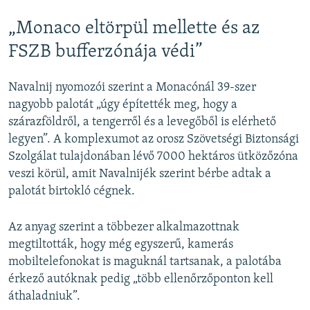
„Monaco eltörpül mellette és az
FSZB bufferzónája védi”
Navalnij nyomozói szerint a Monacónál 39-szer
nagyobb palotát „úgy építették meg, hogy a
szárazföldről, a tengerről és a levegőből is elérhető
legyen”. A komplexumot az orosz Szövetségi Biztonsági
Szolgálat tulajdonában lévő 7000 hektáros ütközőzóna
veszi körül, amit Navalnijék szerint bérbe adtak a
palotát birtokló cégnek.
Az anyag szerint a többezer alkalmazottnak
megtiltották, hogy még egyszerű, kamerás
mobiltelefonokat is maguknál tartsanak, a palotába
érkező autóknak pedig „több ellenőrzőponton kell
áthaladniuk”.