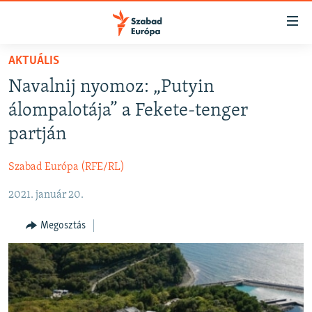
Akadálymentes
mód
Ugrás
AKTUÁLIS
a
NAPIRENDEN
Navalnij nyomoz: „Putyin
fő
AKTUÁLIS
oldalra
álompalotája” a Fekete-tenger
FELIRATKOZÁS
PODCASTOK
Ugrás
partján
a
VIDEÓK
tartalomjegyzékre
Szabad Európa (RFE/RL)
Spotify
ELEMZŐ
Ugrás
a
2021. január 20.
NER15
Feliratkozás
keresésre
SZABADON
Megosztás
TÁRSADALOM
DEMOKRÁCIA
A PÉNZ NYOMÁBAN