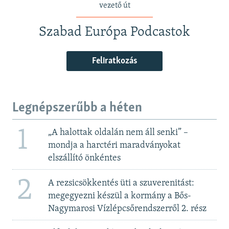
vezető út
Szabad Európa Podcastok
Feliratkozás
Legnépszerűbb a héten
1
„A halottak oldalán nem áll senki” –
mondja a harctéri maradványokat
elszállító önkéntes
2
A rezsicsökkentés üti a szuverenitást:
megegyezni készül a kormány a Bős-
Nagymarosi Vízlépcsőrendszerről 2. rész