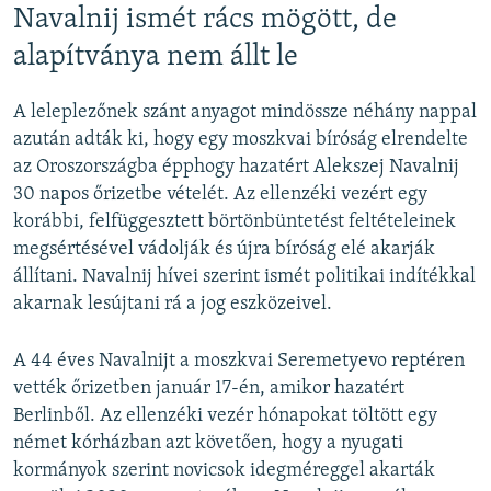
Navalnij ismét rács mögött, de
alapítványa nem állt le
A leleplezőnek szánt anyagot mindössze néhány nappal
azután adták ki, hogy egy moszkvai bíróság elrendelte
az Oroszországba épphogy hazatért Alekszej Navalnij
30 napos őrizetbe vételét. Az ellenzéki vezért egy
korábbi, felfüggesztett börtönbüntetést feltételeinek
megsértésével vádolják és újra bíróság elé akarják
állítani. Navalnij hívei szerint ismét politikai indítékkal
akarnak lesújtani rá a jog eszközeivel.
A 44 éves Navalnijt a moszkvai Seremetyevo reptéren
vették őrizetben január 17-én, amikor hazatért
Berlinből. Az ellenzéki vezér hónapokat töltött egy
német kórházban azt követően, hogy a nyugati
kormányok szerint novicsok idegméreggel akarták