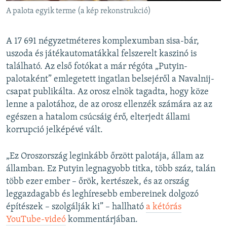
A palota egyik terme (a kép rekonstrukció)
A 17 691 négyzetméteres komplexumban sisa-bár,
uszoda és játékautomatákkal felszerelt kaszinó is
található. Az első fotókat a már régóta „Putyin-
palotaként” emlegetett ingatlan belsejéről a Navalnij-
csapat publikálta. Az orosz elnök tagadta, hogy köze
lenne a palotához, de az orosz ellenzék számára az az
egészen a hatalom csúcsáig érő, elterjedt állami
korrupció jelképévé vált.
„Ez Oroszország leginkább őrzött palotája, állam az
államban. Ez Putyin legnagyobb titka, több száz, talán
több ezer ember – őrök, kertészek, és az ország
leggazdagabb és leghíresebb embereinek dolgozó
építészek – szolgálják ki” – hallható
a kétórás
YouTube-videó
kommentárjában.