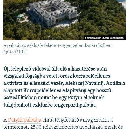
EURÓPAI UNIÓ
VILÁG
KLÍMAVÁLTOZÁS
A MÚLT TANULSÁGAI
A palotát az exkluzív fekete-tengeri gelendzsiki öbölben
KÖVESSEN MINKET!
építették fel
Új, leleplező videóval állt elő a hazatérése után
vizsgálati fogságba vetett orosz korrupcióellenes
Valamennyi RFE/RL weboldal
aktivista és ellenzéki vezér, Alekszej Navalnij. Az általa
alapított Korrupcióellenes Alapítvány egy hosszú
összeállításban mutat be egy Putyin elnöknek
tulajdonított exkluzív, tengerparti palotát.
A
Putyin palotája
című tényfeltáró anyag szerint a
templomot, 2500 négyzetméteres üvegházat, mozit és