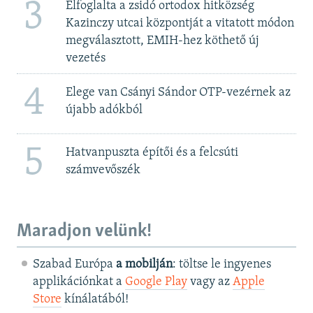
3
Elfoglalta a zsidó ortodox hitközség
Kazinczy utcai központját a vitatott módon
megválasztott, EMIH-hez köthető új
vezetés
4
Elege van Csányi Sándor OTP-vezérnek az
újabb adókból
5
Hatvanpuszta építői és a felcsúti
számvevőszék
Maradjon velünk!
Szabad Európa
a mobilján
: töltse le ingyenes
applikációnkat a
Google Play
vagy az
Apple
Store
kínálatából!