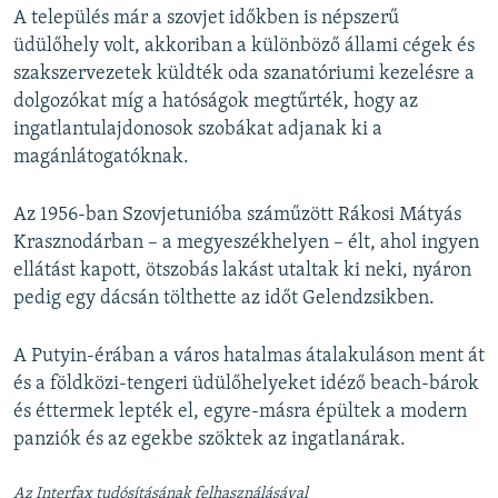
A település már a szovjet időkben is népszerű
üdülőhely volt, akkoriban a különböző állami cégek és
szakszervezetek küldték oda szanatóriumi kezelésre a
dolgozókat míg a hatóságok megtűrték, hogy az
ingatlantulajdonosok szobákat adjanak ki a
magánlátogatóknak.
Az 1956-ban Szovjetunióba száműzött Rákosi Mátyás
Krasznodárban – a megyeszékhelyen – élt, ahol ingyen
ellátást kapott, ötszobás lakást utaltak ki neki, nyáron
pedig egy dácsán tölthette az időt Gelendzsikben.
A Putyin-érában a város hatalmas átalakuláson ment át
és a földközi-tengeri üdülőhelyeket idéző beach-bárok
és éttermek lepték el, egyre-másra épültek a modern
panziók és az egekbe szöktek az ingatlanárak.
Az Interfax tudósításának felhasználásával