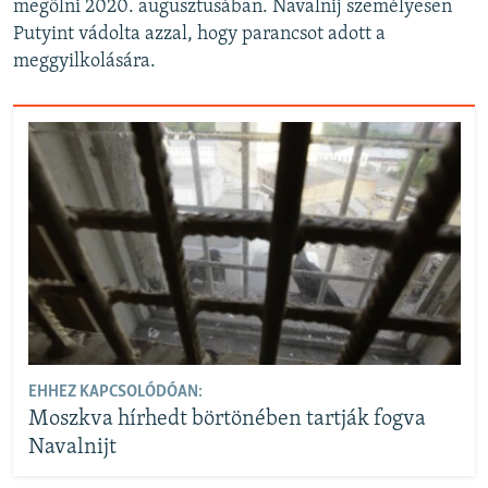
megölni 2020. augusztusában. Navalnij személyesen
Putyint vádolta azzal, hogy parancsot adott a
meggyilkolására.
EHHEZ KAPCSOLÓDÓAN:
Moszkva hírhedt börtönében tartják fogva
Navalnijt