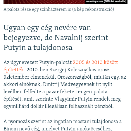
A palota része egy színházterem is (a kép rekonstrukció)
Ugyan egy cég nevére van
bejegyezve, de Navalnij szerint
Putyin a tulajdonosa
Az úgynevezett Putyin-palotát
2005 és 2010 között
építették
. 2010-ben Szergej Kolesznyikov orosz
üzletember elmenekült Oroszországból, miután egy, az
akkori elnöknek, Dmitrij Medvegyevnek írt nyílt
levélben felfedte a pazar fekete-tengeri palota
építését, amit szerinte Vlagyimir Putyin rendelt meg
egymilliárd dollár illegálisan felhasznált pénzből.
A nyomozás szerint az ingatlan mostani tulajdonosa a
Binom nevű cég, amelyet Putyin unokaöccséhez,