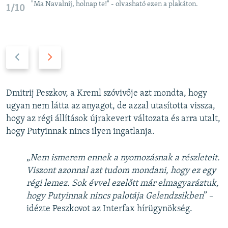
"Ma Navalnij, holnap te!" - olvasható ezen a plakáton.
1/10
P
N
r
e
e
x
v
t
Dmitrij Peszkov, a Kreml szóvivője azt mondta, hogy
i
s
ugyan nem látta az anyagot, de azzal utasította vissza,
o
l
hogy az régi állítások újrakevert változata és arra utalt,
u
i
hogy Putyinnak nincs ilyen ingatlanja.
s
d
s
e
„
Nem ismerem ennek a nyomozásnak a részleteit.
l
Viszont azonnal azt tudom mondani, hogy ez egy
i
régi lemez. Sok évvel ezelőtt már elmagyaráztuk,
d
hogy Putyinnak nincs palotája Gelendzsikben
” –
e
idézte Peszkovot az Interfax hírügynökség.