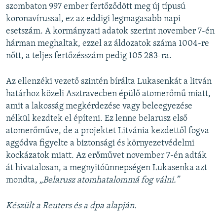
szombaton 997 ember fertőződött meg új típusú
koronavírussal, ez az eddigi legmagasabb napi
esetszám. A kormányzati adatok szerint november 7-én
hárman meghaltak, ezzel az áldozatok száma 1004-re
nőtt, a teljes fertőzésszám pedig 105 283-ra.
Az ellenzéki vezető szintén bírálta Lukasenkát a litván
határhoz közeli Asztravecben épülő atomerőmű miatt,
amit a lakosság megkérdezése vagy beleegyezése
nélkül kezdtek el építeni. Ez lenne belarusz első
atomerőműve, de a projektet Litvánia kezdettől fogva
aggódva figyelte a biztonsági és környezetvédelmi
kockázatok miatt. Az erőművet november 7-én adták
át hivatalosan, a megnyitóünnepségen Lukasenka azt
mondta,
„Belarusz atomhatalommá fog válni.”
Készült a Reuters és a dpa alapján.