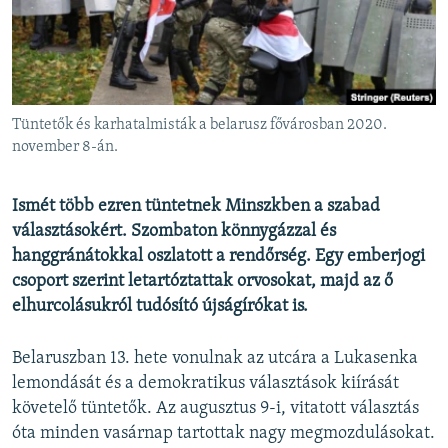
EURÓPAI UNIÓ
VILÁG
KLÍMAVÁLTOZÁS
A MÚLT TANULSÁGAI
Tüntetők és karhatalmisták a belarusz fővárosban 2020.
november 8-án.
KÖVESSEN MINKET!
Ismét több ezren tüntetnek Minszkben a szabad
választásokért. Szombaton könnygázzal és
hanggránátokkal oszlatott a rendőrség. Egy emberjogi
Valamennyi RFE/RL weboldal
csoport szerint letartóztattak orvosokat, majd az ő
elhurcolásukról tudósító újságírókat is.
Belaruszban 13. hete vonulnak az utcára a Lukasenka
lemondását és a demokratikus választások kiírását
követelő tüntetők. Az augusztus 9-i, vitatott választás
óta minden vasárnap tartottak nagy megmozdulásokat.