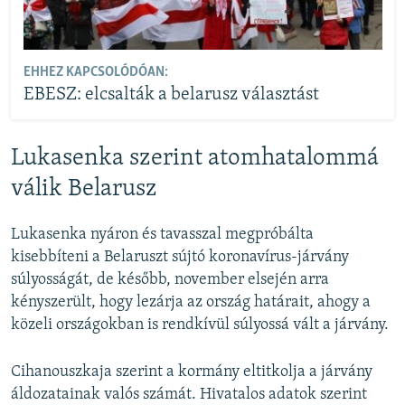
EHHEZ KAPCSOLÓDÓAN:
EBESZ: elcsalták a belarusz választást
Lukasenka szerint atomhatalommá
válik Belarusz
Lukasenka nyáron és tavasszal megpróbálta
kisebbíteni a Belaruszt sújtó koronavírus-járvány
súlyosságát, de később, november elsején arra
kényszerült, hogy lezárja az ország határait, ahogy a
közeli országokban is rendkívül súlyossá vált a járvány.
Cihanouszkaja szerint a kormány eltitkolja a járvány
áldozatainak valós számát. Hivatalos adatok szerint