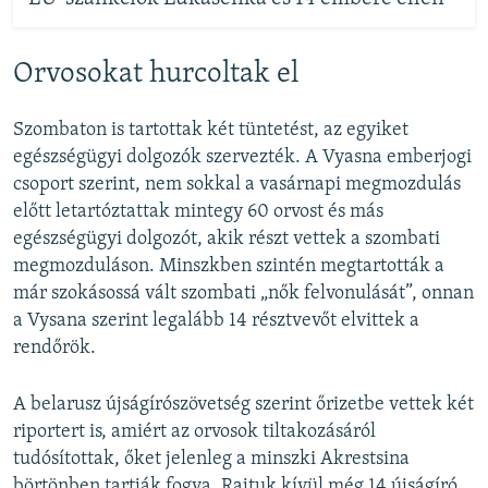
Orvosokat hurcoltak el
Szombaton is tartottak két tüntetést, az egyiket
egészségügyi dolgozók szervezték. A Vyasna emberjogi
csoport szerint, nem sokkal a vasárnapi megmozdulás
előtt letartóztattak mintegy 60 orvost és más
egészségügyi dolgozót, akik részt vettek a szombati
megmozduláson. Minszkben szintén megtartották a
már szokásossá vált szombati „nők felvonulását”, onnan
a Vysana szerint legalább 14 résztvevőt elvittek a
rendőrök.
A belarusz újságírószövetség szerint őrizetbe vettek két
riportert is, amiért az orvosok tiltakozásáról
tudósítottak, őket jelenleg a minszki Akrestsina
börtönben tartják fogva. Rajtuk kívül még 14 újságíró