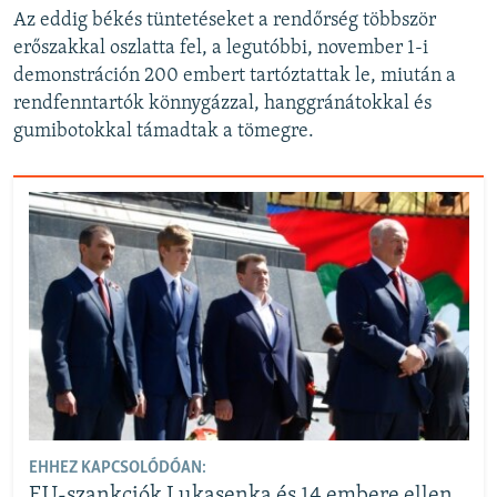
Az eddig békés tüntetéseket a rendőrség többször
erőszakkal oszlatta fel, a legutóbbi, november 1-i
demonstráción 200 embert tartóztattak le, miután a
rendfenntartók könnygázzal, hanggránátokkal és
gumibotokkal támadtak a tömegre.
EHHEZ KAPCSOLÓDÓAN:
EU-szankciók Lukasenka és 14 embere ellen