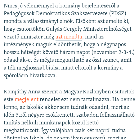
Nincs jó véleménnyel a kormány bejelentéséről a
Pedagógusok Demokratikus Szakszervezete (PDSZ) –
mondta a választmányi elnök. Elsőként azt emelte ki,
hogy csütörtökön Gulyás Gergely Miniszterelnökséget
vezető miniszter még
azt mondta
, majd az
intézmények maguk eldönthetik, hogy a négynapos
hosszú hétvégét követő három napot (november 2-3-4.)
odaadják-e, és mégis megtartható az őszi szünet, amit
a téli meghosszabbítása miatt eltörölt a kormány a
spórolásra hivatkozva.
Komjáthy Anna szerint a Magyar Közlönyben csütörtök
este
megjelent
rendelet ezt nem tartalmazza. Ha benne
lenne, az iskolák akkor sem tudnák odaadni, mert az
idén ötről négyre csökkentett, szabadon felhasználható
tanítás nélküli munkanapok közül kettő
meghatározott. Így valójában csak két napról tudna
dönteni az iskola, de ez sem ilyen egyszerű, mert az