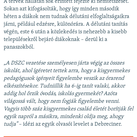
A tervek hallatán sok érintett fejezte ki nemtetszését.
Sokan azt kifogásolták, hogy így minden második
héten a diákok nem tudnak délutáni elfoglaltságaikra
járni, például edzésre, különórára. A délutáni tanítás
végén, este 6 után a közlekedés is nehezebb a kisebb
településekről bejáró diákoknak – derül ki a
panaszokból.
„A DSZC vezetése személyesen járta végig az összes
iskolát, ahol ígéretet tettek arra, hogy a kisgyermekes
pedagógusok igényeit figyelembe veszik az órarend
elkészítésekor. Tudniillik ha 6-ig tanít valaki, akkor
addig hol őrzik óvodás, iskolás gyermekét? Azóta
világossá vált, hogy nem fogják figyelembe venni.
Vagyis több száz kisgyermekes család életét borítják fel
egyik napról a másikra, mindenki oldja meg, ahogy
tudja”
– idézi az egyik olvasói levelet a Debreciner.