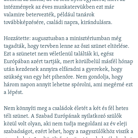
intézmények az éves munkatervükben ezt már
valamire betervezték, például tanárok
továbbképzésére, családi napra, kirándulásra.
Hozzátette: augusztusban a minisztériumban még
tagadták, hogy tervben lenne az őszi szünet eltörlése.
Ezt a szünetet nem véletlenül találták ki, egész
Európában azért tartják, mert körülbelül másfél hónap
után kezdenek annyira elfáradni a gyerekek, hogy
szükség van egy hét pihenőre. Nem gondolja, hogy
három napon annyit lehetne spórolni, ami megérné ezt
a lépést.
Nem könnyíti meg a családok életét a két és fél hetes
téli szünet. A Szabad Európának nyilatkozó szülők
közül volt olyan, aki nem tudja megoldani az év eleji
szabadságot, ezért lehet, hogy a nagyszülőkhöz viszik a