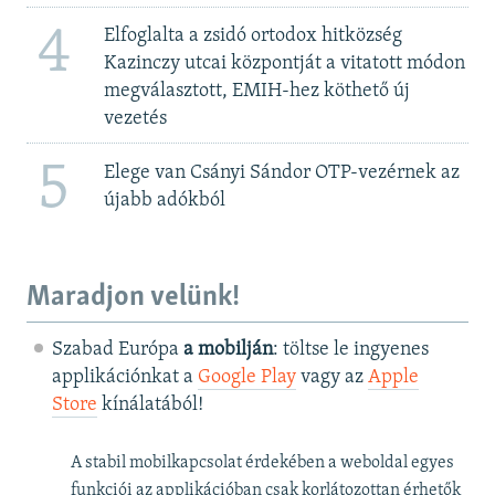
4
Elfoglalta a zsidó ortodox hitközség
Kazinczy utcai központját a vitatott módon
megválasztott, EMIH-hez köthető új
vezetés
5
Elege van Csányi Sándor OTP-vezérnek az
újabb adókból
Maradjon velünk!
Szabad Európa
a mobilján
: töltse le ingyenes
applikációnkat a
Google Play
vagy az
Apple
Store
kínálatából!
A stabil mobilkapcsolat érdekében a weboldal egyes
funkciói az applikációban csak korlátozottan érhetők