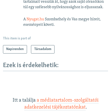
tartalmait vesszük át, hogy azok saját olvasóikon
túl egy szélesebb nyilvánossághoz is eljussanak.
A
Nyugat.hu
Szombathely és Vas megye híreit,
eseményeit követi.
This item is part of
Napirenden
Társadalom
Ezek is érdekelhetik:
Itt a találja
a médiatartalom-szolgáltatói
adatkezelési tájékoztatónkat
.