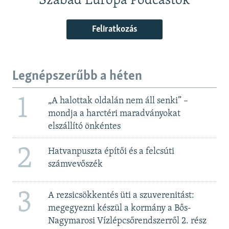
Szabad Európa Podcastok
Feliratkozás
Legnépszerűbb a héten
1
„A halottak oldalán nem áll senki” –
mondja a harctéri maradványokat
elszállító önkéntes
2
Hatvanpuszta építői és a felcsúti
számvevőszék
3
A rezsicsökkentés üti a szuverenitást:
megegyezni készül a kormány a Bős-
Nagymarosi Vízlépcsőrendszerről 2. rész