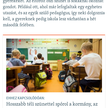
gyerekeket. Az eltörölt őszi szünet is sokaknál okozhat
gondot. Például ott, ahol már lefoglaltak egy egyhetes
utazást, és az egyik szülő pedagógus, így neki dolgoznia
kell, a gyereknek pedig iskola lesz várhatóan a hét
második felében.
EHHEZ KAPCSOLÓDÓAN:
Hosszabb téli szünettel spórol a kormány, az