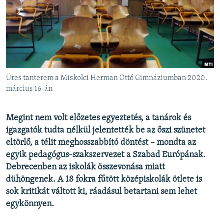
EURÓPAI UNIÓ
VILÁG
KLÍMAVÁLTOZÁS
A MÚLT TANULSÁGAI
Üres tanterem a Miskolci Herman Ottó Gimnáziumban 2020.
KÖVESSEN MINKET!
március 16-án
Megint nem volt előzetes egyeztetés, a tanárok és
igazgatók tudta nélkül jelentették be az őszi szünetet
Valamennyi RFE/RL weboldal
eltörlő, a télit meghosszabbító döntést –
mondta az
egyik pedagógus-szakszervezet a Szabad Európának.
Debrecenben az iskolák összevonása miatt
dühöngenek. A 18 fokra fűtött középiskolák ötlete is
sok kritikát váltott ki, ráadásul betartani sem lehet
egykönnyen.