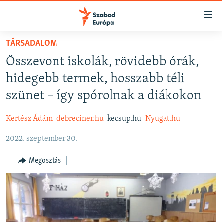
Akadálymentes
mód
Ugrás
TÁRSADALOM
a
NAPIRENDEN
Összevont iskolák, rövidebb órák,
fő
AKTUÁLIS
oldalra
hidegebb termek, hosszabb téli
FELIRATKOZÁS
PODCASTOK
Ugrás
szünet – így spórolnak a diákokon
a
VIDEÓK
tartalomjegyzékre
Kertész Ádám
debreciner.hu
kecsup.hu
Nyugat.hu
Spotify
ELEMZŐ
Ugrás
a
2022. szeptember 30.
NER15
Feliratkozás
keresésre
SZABADON
Megosztás
TÁRSADALOM
DEMOKRÁCIA
A PÉNZ NYOMÁBAN