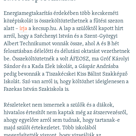
Energiamegtakarítás érdekében több kecskeméti
középiskolát is összeköltöztethetnek a fűtési szezon
alatt –
írja
a kecsup.hu. A lap a szülőktől kapott hírt
arról, hogy a Széchenyi István és a Szent-Györgyi
Albert Technikumot vonnák össze, ahol A és B hét
felosztásban délelőtti és délutáni oktatást vezethetnek
be. Összeköltöztetnék a volt ÁFEOSZ, ma Gróf Károlyi
Sándor és a Kada Elek iskolát, a Gáspár Andrásba
pedig bevonnák a Tiszakécskei Kiss Bálint Szakképző
Iskolát. Szó van arról is, hogy költözhet ideiglenesen a
Fazekas István Szakiskola is.
Részleteket nem ismernek a szülők és a diákok,
hivatalos értesítőt nem kaptak még az átszervezésről,
ahogy egyelőre arról sem tudnak, hogy tartanak-e
majd szülői értekezletet. Több iskolából
megerősítették viszont, hogy vizsgálják az