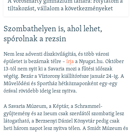
A Vörösmarty gimnázium tanára: Folytatom a
tiltakozást, vállalom a következményeket
Szombathelyen is, ahol lehet,
spórolnak a rezsin
Nem lesz adventi díszkivilágítás, és több városi
épületet is bezárnak télre –
írja
a Nyugat.hu. Október
13-tól nem nyit ki a Savaria mozi a fűtési időszak
végéig. Bezár a Víztorony kiállítórésze január 24-ig. A
Művelődési és Sportház hétköznaponként egy-egy
órával rövidebb ideig lesz nyitva.
A Savaria Múzeum, a Képtár, a Schrammel-
gyűjtemény és az Iseum csak szerdától szombatig lesz
látogatható, a Berzsenyi Dániel Könyvtár pedig csak
heti három napot lesz nyitva télen. A Smidt Múzeum és