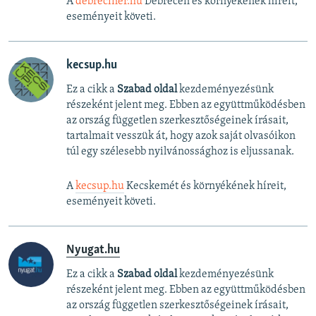
A
debreciner.hu
Debrecen és környékének híreit,
eseményeit követi.
kecsup.hu
Ez a cikk a
Szabad oldal
kezdeményezésünk
részeként jelent meg. Ebben az együttműködésben
az ország független szerkesztőségeinek írásait,
tartalmait vesszük át, hogy azok saját olvasóikon
túl egy szélesebb nyilvánossághoz is eljussanak.
A
kecsup.hu
Kecskemét és környékének híreit,
eseményeit követi.
Nyugat.hu
Ez a cikk a
Szabad oldal
kezdeményezésünk
részeként jelent meg. Ebben az együttműködésben
az ország független szerkesztőségeinek írásait,