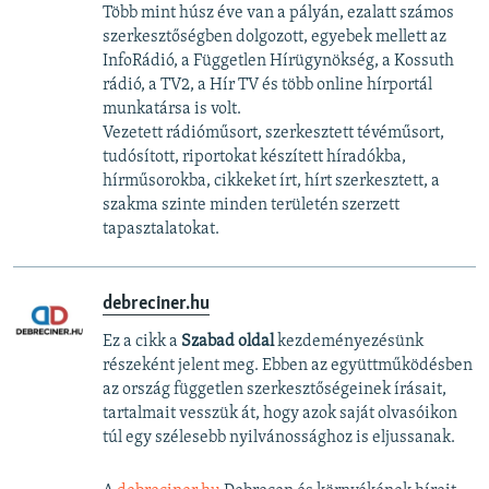
Több mint húsz éve van a pályán, ezalatt számos
szerkesztőségben dolgozott, egyebek mellett az
InfoRádió, a Független Hírügynökség, a Kossuth
rádió, a TV2, a Hír TV és több online hírportál
munkatársa is volt.
Vezetett rádióműsort, szerkesztett tévéműsort,
tudósított, riportokat készített híradókba,
hírműsorokba, cikkeket írt, hírt szerkesztett, a
szakma szinte minden területén szerzett
tapasztalatokat.
debreciner.hu
Ez a cikk a
Szabad oldal
kezdeményezésünk
részeként jelent meg. Ebben az együttműködésben
az ország független szerkesztőségeinek írásait,
tartalmait vesszük át, hogy azok saját olvasóikon
túl egy szélesebb nyilvánossághoz is eljussanak.