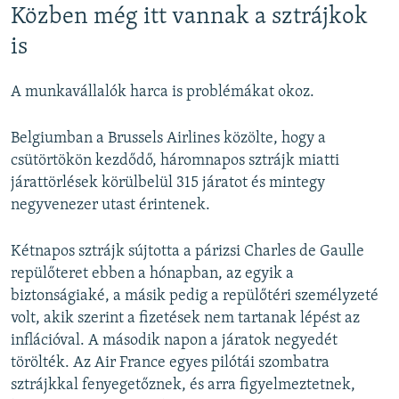
Közben még itt vannak a sztrájkok
is
A munkavállalók harca is problémákat okoz.
Belgiumban a Brussels Airlines közölte, hogy a
csütörtökön kezdődő, háromnapos sztrájk miatti
járattörlések körülbelül 315 járatot és mintegy
negyvenezer utast érintenek.
Kétnapos sztrájk sújtotta a párizsi Charles de Gaulle
repülőteret ebben a hónapban, az egyik a
biztonságiaké, a másik pedig a repülőtéri személyzeté
volt, akik szerint a fizetések nem tartanak lépést az
inflációval. A második napon a járatok negyedét
törölték. Az Air France egyes pilótái szombatra
sztrájkkal fenyegetőznek, és arra figyelmeztetnek,