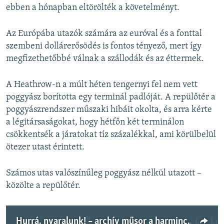
ebben a hónapban eltörölték a követelményt.
Az Európába utazók számára az euróval és a fonttal
szembeni dollárerősödés is fontos tényező, mert így
megfizethetőbbé válnak a szállodák és az éttermek.
A Heathrow-n a múlt héten tengernyi fel nem vett
poggyász borította egy terminál padlóját. A repülőtér a
poggyászrendszer műszaki hibáit okolta, és arra kérte
a légitársaságokat, hogy hétfőn két terminálon
csökkentsék a járatokat tíz százalékkal, ami körülbelül
ötezer utast érintett.
Számos utas valószínűleg poggyász nélkül utazott –
közölte a repülőtér.
Hurrá, nyaralunk! – archív műsor a harminc évvel ezelőtti nyaralási szokásokról