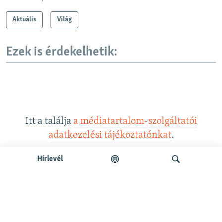
Aktuális
Világ
Ezek is érdekelhetik:
Itt a találja
a médiatartalom-szolgáltatói
adatkezelési tájékoztatónkat
.
Hírlevél
Legfrissebb podcastunk:
Keresés