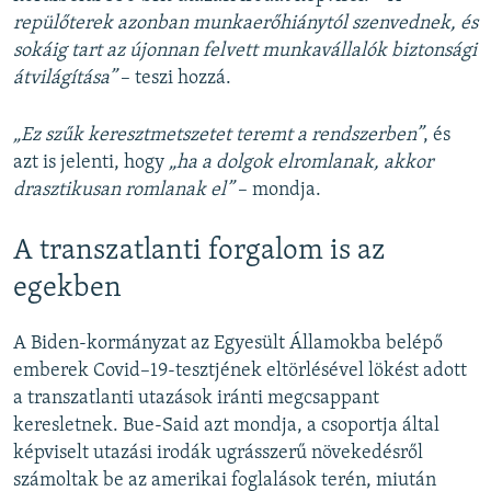
repülőterek azonban munkaerőhiánytól szenvednek, és
sokáig tart az újonnan felvett munkavállalók biztonsági
átvilágítása”
– teszi hozzá.
„Ez szűk keresztmetszetet teremt a rendszerben”
, és
azt is jelenti, hogy
„ha a dolgok elromlanak, akkor
drasztikusan romlanak el”
– mondja.
A transzatlanti forgalom is az
egekben
A Biden-kormányzat az Egyesült Államokba belépő
emberek Covid–19-tesztjének eltörlésével lökést adott
a transzatlanti utazások iránti megcsappant
keresletnek. Bue-Said azt mondja, a csoportja által
képviselt utazási irodák ugrásszerű növekedésről
számoltak be az amerikai foglalások terén, miután