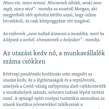
Nincs víz, nincs semmi. Nincsenek táblák, senki nem
segít, nincs vécé”
– mondja az ausztrál Morgan, aki
megpróbált időt spórolni hétfőn azzal, hogy online
becsekkolt, és csak kézipoggyászt vitt magával.
Az emberek
„nem tudtak kimenni a mosdóba, mert ha
kiléptek a sorból, elvesztették a helyüket”
– mondja.
Az utazási kedv nő, a munkavállalók
száma csökken
Kétévnyi pandémiás korlátozás után megnőtt az
utazási kedv, de a légitársaságok és a repülőterek,
amelyek a Covid-válság mélypontja alatt csökkentették
a munkahelyek számát, nehezen tudnak lépést tartani
ezzel. A nyüzsgő nyári európai turisztikai szezonban az
utasok kaotikus jelenetekkel találkoznak a