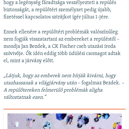
hogy a legénység fáradtsága veszélyezteti a repülés
biztonságát, a repülőtéri személyzet pedig újabb,
fizetéssel kapcsolatos sztrájkot ígér július 1-jére.
Ennek ellenére a repülőtéri problémák valószínűleg
nem fogják visszatartani az embereket a repüléstől –
mondja Jan Bezdek, a CK Fischer cseh utazási iroda
szóvivője. Ők idén eddig több üdülési csomagot adtak
el, mint a járvány előtt.
„Látjuk, hogy az emberek nem bírják kivárni, hogy
utazhassanak a világjárvány után
– fogalmaz Bezdek.
–
A repülőtereken felmerülő problémák aligha
változtatnak ezen.”