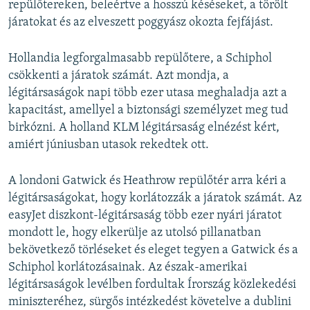
repülőtereken, beleértve a hosszú késéseket, a törölt
járatokat és az elveszett poggyász okozta fejfájást.
Hollandia legforgalmasabb repülőtere, a Schiphol
csökkenti a járatok számát. Azt mondja, a
légitársaságok napi több ezer utasa meghaladja azt a
kapacitást, amellyel a biztonsági személyzet meg tud
birkózni. A holland KLM légitársaság elnézést kért,
amiért júniusban utasok rekedtek ott.
A londoni Gatwick és Heathrow repülőtér arra kéri a
légitársaságokat, hogy korlátozzák a járatok számát. Az
easyJet diszkont-légitársaság több ezer nyári járatot
mondott le, hogy elkerülje az utolsó pillanatban
bekövetkező törléseket és eleget tegyen a Gatwick és a
Schiphol korlátozásainak. Az észak-amerikai
légitársaságok levélben fordultak Írország közlekedési
miniszteréhez, sürgős intézkedést követelve a dublini