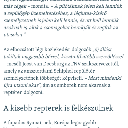
más cégek
– mondta.
– A pilótáknak jelen kell lenniük
a repülőgép üzemeltetéséhez, a légiutas-kísérő
személyzetnek is jelen kell lennie, és ott kell lenniük
azoknak is, akik a csomagokat berakják és segítik az
utasokat.”
Az elbocsátott légi közlekedési dolgozók
„új állást
találtak magasabb bérrel, kiszámíthatóbb szerződéssel
– meséli Joost van Doesburg az FNV szakszervezettől,
amely az amszterdami Schiphol repülőtér
személyzetének többségét képviseli.
– Most mindenki
újra utazni akar”
, ám az emberek nem akarnak a
reptéren dolgozni.
A kisebb repterek is felkészülnek
A fapados Ryanairnek, Európa legnagyobb