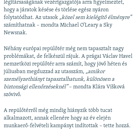
légitársaságának vezérigazgatója arra figyelmeztet,
hogy a járatok késése és törlése egész nyáron
folytatódhat. Az utasok
„közel sem kielégítő élményre”
számíthatnak – mondta Michael O’Leary a Sky
Newsnak.
Néhány európai repülőtér még nem tapasztalt nagy
problémákat, de felkészül rájuk. A prágai Václav Havel
nemzetközi repülőtér arra számít, hogy jövő héten és
júliusban megduzzad az utasszám,
„amikor
személyzethiányt tapasztalhatunk, különösen a
biztonsági ellenőrzéseknél”
– mondta Klára Víšková
szóvivő.
A repülőtérről még mindig hiányzik több tucat
alkalmazott, annak ellenére hogy az év elején
munkaerő-felvételi kampányt indítottak – tette hozzá.