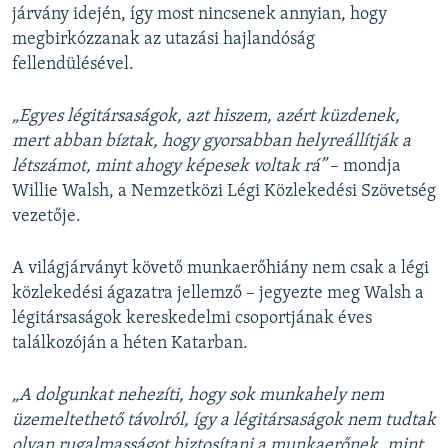
járvány idején, így most nincsenek annyian, hogy
megbirkózzanak az utazási hajlandóság
fellendülésével.
„Egyes légitársaságok, azt hiszem, azért küzdenek,
mert abban bíztak, hogy gyorsabban helyreállítják a
létszámot, mint ahogy képesek voltak rá”
– mondja
Willie Walsh, a Nemzetközi Légi Közlekedési Szövetség
vezetője.
A világjárványt követő munkaerőhiány nem csak a légi
közlekedési ágazatra jellemző – jegyezte meg Walsh a
légitársaságok kereskedelmi csoportjának éves
találkozóján a héten Katarban.
„A dolgunkat nehezíti, hogy sok munkahely nem
üzemeltethető távolról, így a légitársaságok nem tudtak
olyan rugalmasságot biztosítani a munkaerőnek, mint