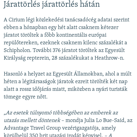
Járattörlés járattörlés hátán
A Cirium légi közlekedési tanácsadócég adatai szerint
ebben a hónapban egy hét alatt csaknem kétezer
járatot töröltek a főbb kontinentális európai
repülőtereken, ezeknek csaknem kilenc százalékát a
Schipholon. További 376 járatot töröltek az Egyesült
Királyság repterein, 28 százalékukat a Heathrow-n.
Hasonló a helyzet az Egyesült Államokban, ahol a múlt
héten a légitársaságok járatok ezreit törölték két nap
alatt a rossz időjárás miatt, miközben a nyári turisták
tömege egyre nőtt.
„Az esetek túlnyomó többségében az emberek az
utazás mellett döntenek
– mondja Julia Lo Bue-Said, az
Advantage Travel Group vezérigazgatója, amely
körülbelül 350 brit utazási irodát képvisel.
– A