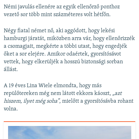
Némi javulás ellenére az egyik ellenőrző ponthoz
vezető sor több mint százméteres volt hétfőn.
Négy fiatal német nő, aki aggódott, hogy lekési
hamburgi járatát, miközben arra vár, hogy ellenőrizzék
a csomagjait, megkérte a többi utast, hogy engedjék
őket a sor elejére. Amikor odaértek, gyorsítósávot
vettek, hogy elkerüljék a hosszú biztonsági sorban
állást.
A 19 éves Lina Wiele elmondta, hogy más
repülőtereken még nem látott ekkora káoszt,
„azt
hiszem, ilyet még soha”
, mielőtt a gyorsítósávba rohant
volna.