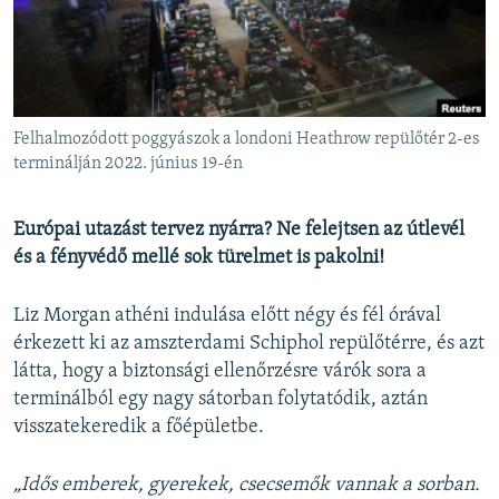
EURÓPAI UNIÓ
VILÁG
KLÍMAVÁLTOZÁS
A MÚLT TANULSÁGAI
Felhalmozódott poggyászok a londoni Heathrow repülőtér 2-es
terminálján 2022. június 19-én
KÖVESSEN MINKET!
Európai utazást tervez nyárra? Ne felejtsen az útlevél
és a fényvédő mellé sok türelmet is pakolni!
Valamennyi RFE/RL weboldal
Liz Morgan athéni indulása előtt négy és fél órával
érkezett ki az amszterdami Schiphol repülőtérre, és azt
látta, hogy a biztonsági ellenőrzésre várók sora a
terminálból egy nagy sátorban folytatódik, aztán
visszatekeredik a főépületbe.
„Idős emberek, gyerekek, csecsemők vannak a sorban.