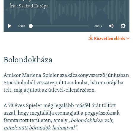
Írta:
Szabad Európa
Jelenleg nincs elérhető tartalom
0:00
30:17
Közvetlen elérés
Bolondokháza
Amikor Marlena Spieler szakácskönyvszerző júniusban
Stockholmból visszarepült Londonba, három órájába
telt, míg átjutott az útlevél-ellenőrzésen.
A 73 éves Spieler még legalább másfél órát töltött
azzal, hogy megtalálja csomagjait a poggyászoknak
fenntartott területen, amely
„bolondokháza volt,
mindenütt bőröndök halmaival”.