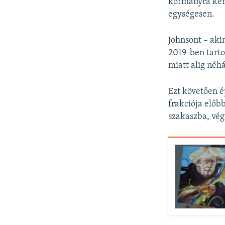
kormányra kerü
egységesen.
Johnsont – aki
2019-ben tarto
miatt alig néh
Ezt követően ép
frakciója előb
szakaszba, vég