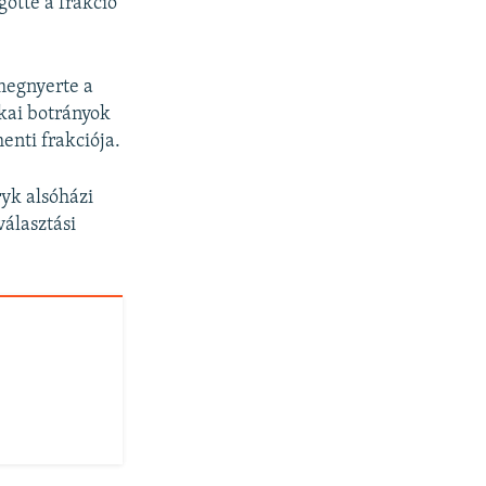
ötte a frakció
megnyerte a
ikai botrányok
enti frakciója.
ryk alsóházi
álasztási