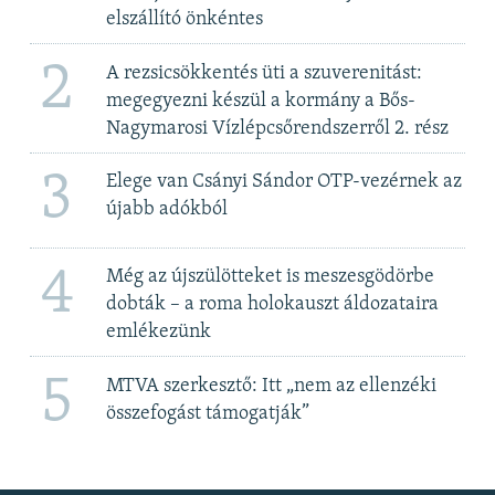
elszállító önkéntes
2
A rezsicsökkentés üti a szuverenitást:
megegyezni készül a kormány a Bős-
Nagymarosi Vízlépcsőrendszerről 2. rész
3
Elege van Csányi Sándor OTP-vezérnek az
újabb adókból
4
Még az újszülötteket is meszesgödörbe
dobták – a roma holokauszt áldozataira
emlékezünk
5
MTVA szerkesztő: Itt „nem az ellenzéki
összefogást támogatják”