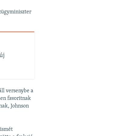
nzügyminiszter
új
áll versenybe a
űen favoritnak
unak, Johnson
 ismét