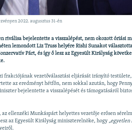
dezvényen 2022. augusztus 31-én
n riválisa bejelentette a visszalépést, nem okozott óriási m
héten lemondott Liz Truss helyére Rishi Sunakot választotta
nzervatív Párt, és így ő lesz az Egyesült Királyság követk
e.
i frakciójának vezetőválasztási eljárását irányító testülete,
rtette az eredményt hétfőn, nem sokkal azután, hogy Pen
niszter bejelentette a visszalépését és támogatásáról bizto
 az ellenzéki Munkáspárt helyettes vezetője erősen sérel
esz az Egyesült Királyság miniszterelnöke, hogy
„egyetlen 
veiről.