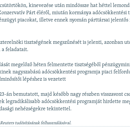
 csütörtökön, kinevezése után mindössze hat héttel lemond
Konzervatív Párt éléről, miután kormánya adócsökkentési t
nzügyi piacokat, illetve ennek nyomán párttársai jelentős 
zterelnöki tisztségének megszűnését is jelenti, azonban ut
 a feladatait.
ását megelőző héten felmentette tisztségéből pénzügymini
inek nagyszabású adócsökkentési programja piaci felfordu
lminősítői lépéshez is vezetett
23-án bemutatott, majd később nagy részben visszavont cs
ek legradikálisabb adócsökkentési programját hirdette meg
asági nehézségekre tekintettel.
 Reuters tudósításának felhasználásával.