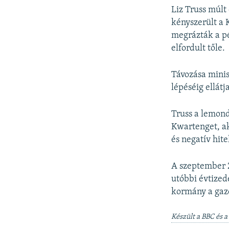
Liz Truss múlt
kényszerült a 
megrázták a pé
elfordult tőle.
Távozása minis
lépéséig ellátja
Truss a lemond
Kwartenget, ak
és negatív hite
A szeptember 
utóbbi évtized
kormány a gazd
Készült a BBC és a