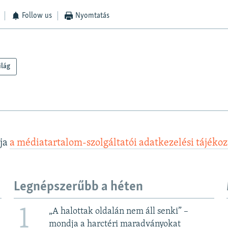
Follow us
Nyomtatás
ilág
lja
a médiatartalom-szolgáltatói adatkezelési tájéko
Legnépszerűbb a héten
1
„A halottak oldalán nem áll senki” –
mondja a harctéri maradványokat