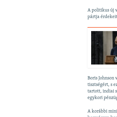
A politikus új 
pártja érdekeit
Boris Johnson 
tisztségért, s 
tartott, india
egykori pénzüg
A korábbi mini