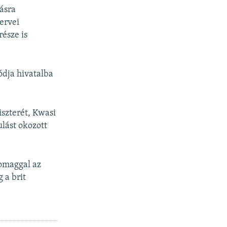
ásra
ervei
része is
ódja hivatalba
szterét, Kwasi
lást okozott
omaggal az
 a brit