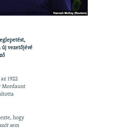
eglepetést,
 új vezetőjévé
ező
 az 1922
ny Mordaunt
sította
mezte, hogy
szót sem