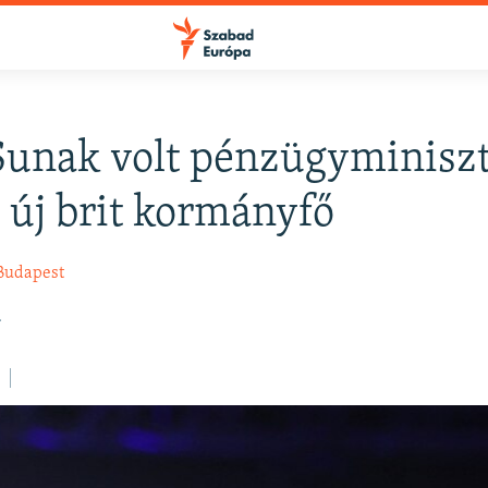
Sunak volt pénzügyminisz
FELIRATKOZÁS
z új brit kormányfő
Apple Podcasts
Budapest
.
Spotify
Feliratkozás