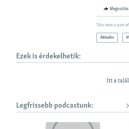
Megosztás
This item is part of
Aktuális
V
Ezek is érdekelhetik:
Itt a talá
Legfrissebb podcastunk: