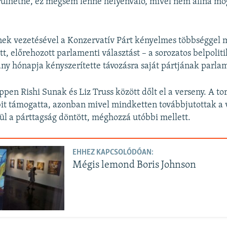
lhetne, ez mégsem lenne helyénvaló, mivel nem állna mög
nek vezetésével a Konzervatív Párt kényelmes többséggel 
tt, előrehozott parlamenti választást – a sorozatos belpolit
ány hónapja kényszerítette távozásra saját pártjának parlam
pen Rishi Sunak és Liz Truss között dőlt el a verseny. A to
bit támogatta, azonban mivel mindketten továbbjutottak a v
ül a párttagság döntött, méghozzá utóbbi mellett.
EHHEZ KAPCSOLÓDÓAN:
Mégis lemond Boris Johnson