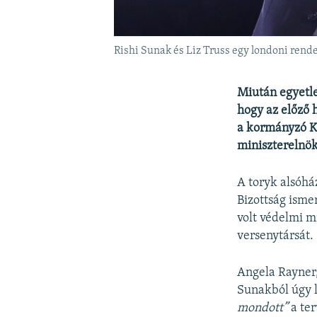
Rishi Sunak és Liz Truss egy londoni ren
Miután egyetle
hogy az előző 
a kormányzó Ko
miniszterelnök
A toryk alsóház
Bizottság isme
volt védelmi mi
versenytársát.
Angela Rayner,
Sunakból úgy l
mondott”
a ter