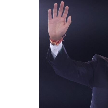
EURÓPAI UNIÓ
VILÁG
KLÍMAVÁLTOZÁS
A MÚLT TANULSÁGAI