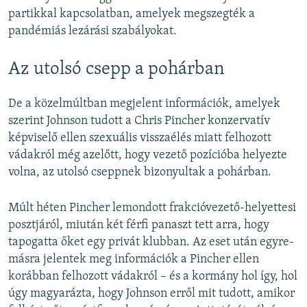
partikkal kapcsolatban, amelyek megszegték a
pandémiás lezárási szabályokat.
Az utolsó csepp a pohárban
De a közelmúltban megjelent információk, amelyek
szerint Johnson tudott a Chris Pincher konzervatív
képviselő ellen szexuális visszaélés miatt felhozott
vádakról még azelőtt, hogy vezető pozícióba helyezte
volna, az utolsó cseppnek bizonyultak a pohárban.
Múlt héten Pincher lemondott frakcióvezető-helyettesi
posztjáról, miután két férfi panaszt tett arra, hogy
tapogatta őket egy privát klubban. Az eset után egyre-
másra jelentek meg információk a Pincher ellen
korábban felhozott vádakról – és a kormány hol így, hol
úgy magyarázta, hogy Johnson erről mit tudott, amikor