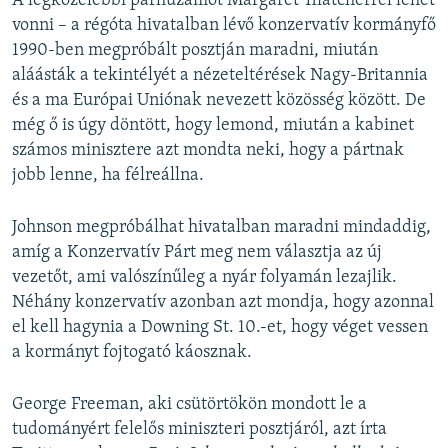
A legközelebbi párhuzamot Margaret Thatcherrel lehet
vonni – a régóta hivatalban lévő konzervatív kormányfő
1990-ben megpróbált posztján maradni, miután
aláásták a tekintélyét a nézeteltérések Nagy-Britannia
és a ma Európai Uniónak nevezett közösség között. De
még ő is úgy döntött, hogy lemond, miután a kabinet
számos minisztere azt mondta neki, hogy a pártnak
jobb lenne, ha félreállna.
Johnson megpróbálhat hivatalban maradni mindaddig,
amíg a Konzervatív Párt meg nem választja az új
vezetőt, ami valószínűleg a nyár folyamán lezajlik.
Néhány konzervatív azonban azt mondja, hogy azonnal
el kell hagynia a Downing St. 10.-et, hogy véget vessen
a kormányt fojtogató káosznak.
George Freeman, aki csütörtökön mondott le a
tudományért felelős miniszteri posztjáról, azt írta