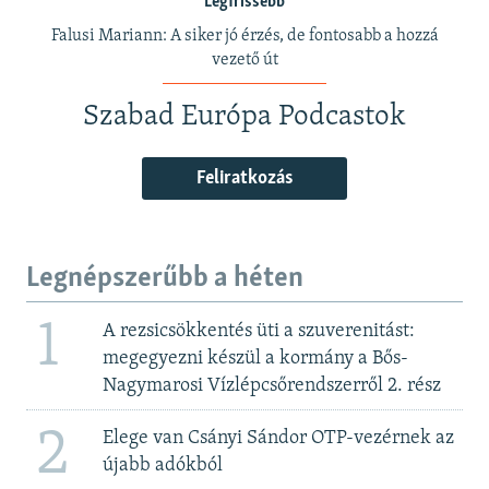
Legfrissebb
Falusi Mariann: A siker jó érzés, de fontosabb a hozzá
vezető út
Szabad Európa Podcastok
Feliratkozás
Legnépszerűbb a héten
1
A rezsicsökkentés üti a szuverenitást:
megegyezni készül a kormány a Bős-
Nagymarosi Vízlépcsőrendszerről 2. rész
2
Elege van Csányi Sándor OTP-vezérnek az
újabb adókból