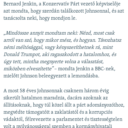
Bernard Jenkin, a Konzervatív Párt vezető képviselője
azt mondta, hogy szerdán találkozott Johnsonnal, és azt
tanácsolta neki, hogy mondjon le.
„Mindössze annyit mondtam neki: Nézd, most csak
arról van szó, hogy mikor mész, és hogyan. Távozhatsz
némi méltósággal, vagy kényszeríthetnek rá, mint
Donald Trumpot, aki ragaszkodott a hatalomhoz, és
úgy tett, mintha megnyerte volna a választást,
miközben elveszítette”
– mondta Jenkin a BBC-nek,
mielőtt Johnson beleegyezett a lemondásba.
A most 58 éves Johnsonnak csaknem három évig
sikerült hatalmon maradnia, dacára azoknak az
állításoknak, hogy túl közel állt a párt adományozóihoz,
megvédte támogatóit a zaklatástól és a korrupciós
vádaktól, félrevezette a parlamentet és tisztességtelen
volt a nyilvánossággal szemben a kormányhivatali