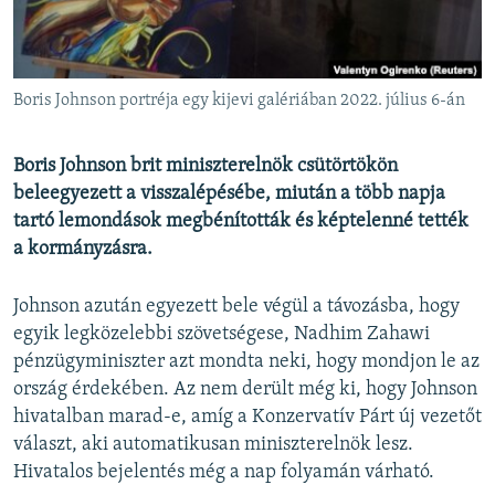
EURÓPAI UNIÓ
VILÁG
KLÍMAVÁLTOZÁS
Boris Johnson portréja egy kijevi galériában 2022. július 6-án
A MÚLT TANULSÁGAI
Boris Johnson brit miniszterelnök csütörtökön
beleegyezett a visszalépésébe, miután a több napja
KÖVESSEN MINKET!
tartó lemondások megbénították és képtelenné tették
a kormányzásra.
Valamennyi RFE/RL weboldal
Johnson azután egyezett bele végül a távozásba, hogy
egyik legközelebbi szövetségese, Nadhim Zahawi
pénzügyminiszter azt mondta neki, hogy mondjon le az
ország érdekében. Az nem derült még ki, hogy Johnson
hivatalban marad-e, amíg a Konzervatív Párt új vezetőt
választ, aki automatikusan miniszterelnök lesz.
Hivatalos bejelentés még a nap folyamán várható.