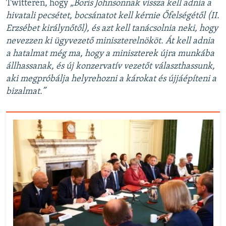
Twitteren, hogy
„Boris Johnsonnak vissza kell adnia a
hivatali pecsétet, bocsánatot kell kérnie Őfelségétől (II.
Erzsébet királynőtől), és azt kell tanácsolnia neki, hogy
nevezzen ki ügyvezető miniszterelnököt. Át kell adnia
a hatalmat még ma, hogy a miniszterek újra munkába
állhassanak, és új konzervatív vezetőt választhassunk,
aki megpróbálja helyrehozni a károkat és újjáépíteni a
bizalmat.”