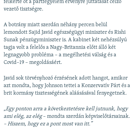
felkérte őt a pártfegyelem érvényre juttatását célzó
vezető tisztségre.
A botrány miatt szerdán néhány percen belül
lemondott Sajid Javid egészségügyi miniszter és Rishi
Sunak pénzügyminiszter is. A kabinet két nehézsúlyú
tagja volt a felelős a Nagy-Britannia előtt álló két
legnagyobb probléma – a megélhetési válság és a
Covid–19 – megoldásáért.
Javid sok törvényhozó érzésének adott hangot, amikor
azt mondta, hogy Johnson tettei a Konzervatív Párt és a
brit kormány tisztességének aláásásával fenyegetnek.
„Egy ponton arra a következtetésre kell jutnunk, hogy
ami elég, az elég
– mondta szerdán képviselőtársainak.
– Hiszem, hogy ez a pont most van itt.”