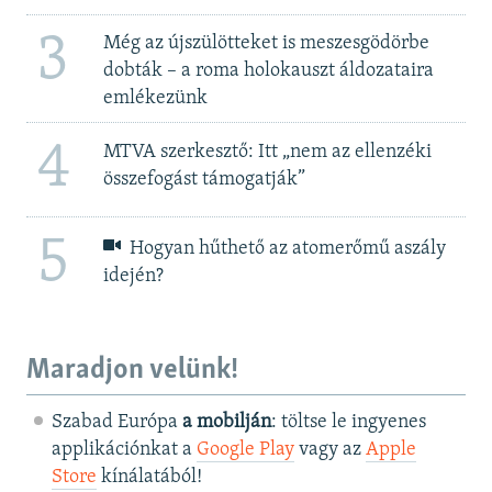
3
Még az újszülötteket is meszesgödörbe
dobták – a roma holokauszt áldozataira
emlékezünk
4
MTVA szerkesztő: Itt „nem az ellenzéki
összefogást támogatják”
5
Hogyan hűthető az atomerőmű aszály
idején?
Maradjon velünk!
Szabad Európa
a mobilján
: töltse le ingyenes
applikációnkat a
Google Play
vagy az
Apple
Store
kínálatából!