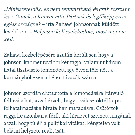
„Miniszterelnök: ez nem fenntartható, és csak rosszabb
lesz. Önnek, a Konzervatív Pártnak és legfőképpen az
egész országnak
– írta Zahawi Johnsonnak küldött
levelében.
– Helyesen kell cselekednie, most mennie
kell.”
Zahawi közbelépésére azután került sor, hogy a
Johnson-kabinet további két tagja, valamint három
fiatal tisztviselő lemondott, így ötven fölé nőtt a
kormányból ezen a héten távozók száma.
Johnson szerdán elutasította a lemondására irányuló
felhívásokat, azzal érvelt, hogy a választóktól kapott
felhatalmazást a hivatalban maradásra. Csütörtök
reggelre azonban a férfi, aki hírnevet szerzett magának
azzal, hogy túléli a politikai vitákat, kénytelen volt
belátni helyzete realitását.