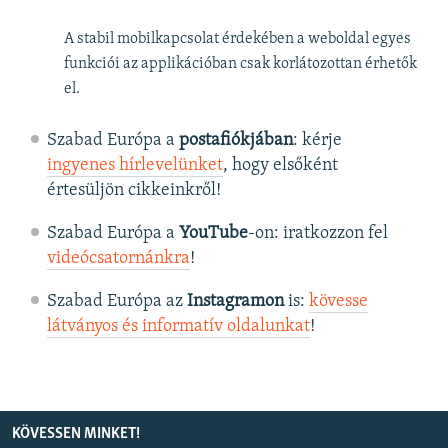
A stabil mobilkapcsolat érdekében a weboldal egyes
funkciói az applikációban csak korlátozottan érhetők
el.
Szabad Európa a
postafiókjában
: kérje
ingyenes hírlevelünket
, hogy elsőként
értesüljön cikkeinkről!
Szabad Európa a
YouTube
-on: iratkozzon fel
videócsatornánkra
!
Szabad Európa az
Instagramon
is:
kövesse
látványos és informatív oldalunkat
! ​
KÖVESSEN MINKET!