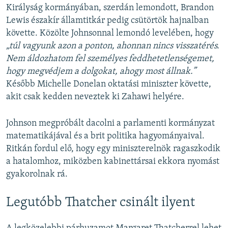
Királyság kormányában, szerdán lemondott, Brandon
Lewis északír államtitkár pedig csütörtök hajnalban
követte. Közölte Johnsonnal lemondó levelében, hogy
„túl vagyunk azon a ponton, ahonnan nincs visszatérés.
Nem áldozhatom fel személyes feddhetetlenségemet,
hogy megvédjem a dolgokat, ahogy most állnak.”
Később Michelle Donelan oktatási miniszter követte,
akit csak kedden neveztek ki Zahawi helyére.
Johnson megpróbált dacolni a parlamenti kormányzat
matematikájával és a brit politika hagyományaival.
Ritkán fordul elő, hogy egy miniszterelnök ragaszkodik
a hatalomhoz, miközben kabinettársai ekkora nyomást
gyakorolnak rá.
Legutóbb Thatcher csinált ilyent