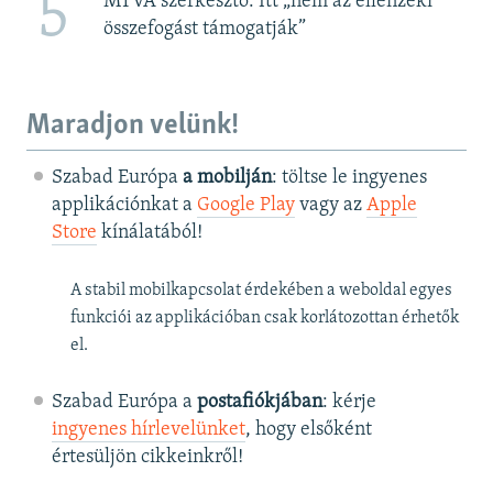
5
MTVA szerkesztő: Itt „nem az ellenzéki
összefogást támogatják”
Maradjon velünk!
Szabad Európa
a mobilján
: töltse le ingyenes
applikációnkat a
Google Play
vagy az
Apple
Store
kínálatából!
A stabil mobilkapcsolat érdekében a weboldal egyes
funkciói az applikációban csak korlátozottan érhetők
el.
Szabad Európa a
postafiókjában
: kérje
ingyenes hírlevelünket
, hogy elsőként
értesüljön cikkeinkről!