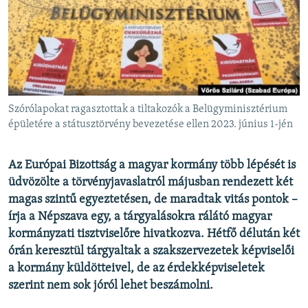
EURÓPAI UNIÓ
VILÁG
KLÍMAVÁLTOZÁS
A MÚLT TANULSÁGAI
Szórólapokat ragasztottak a tiltakozók a Belügyminisztérium
KÖVESSEN MINKET!
épületére a státusztörvény bevezetése ellen 2023. június 1-jén
Az Európai Bizottság a magyar kormány több lépését is
üdvözölte a törvényjavaslatról májusban rendezett két
Valamennyi RFE/RL weboldal
magas szintű egyeztetésen, de maradtak vitás pontok –
írja a Népszava egy, a tárgyalásokra rálátó magyar
kormányzati tisztviselőre hivatkozva. Hétfő délután két
órán keresztül tárgyaltak a szakszervezetek képviselői
a kormány küldötteivel, de az érdekképviseletek
szerint nem sok jóról lehet beszámolni.