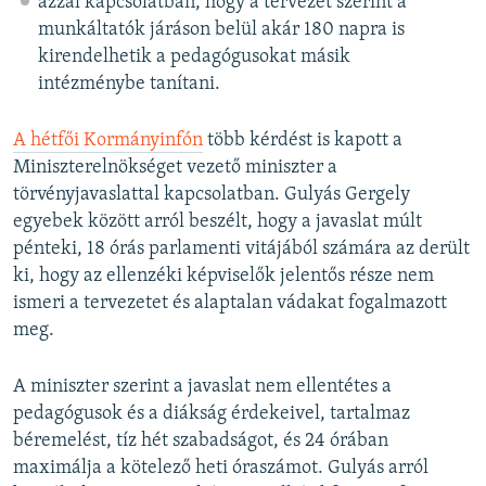
azzal kapcsolatban, hogy a tervezet szerint a
munkáltatók járáson belül akár 180 napra is
kirendelhetik a pedagógusokat másik
intézménybe tanítani.
A hétfői Kormányinfón
több kérdést is kapott a
Miniszterelnökséget vezető miniszter a
törvényjavaslattal kapcsolatban. Gulyás Gergely
egyebek között arról beszélt, hogy a javaslat múlt
pénteki, 18 órás parlamenti vitájából számára az derült
ki, hogy az ellenzéki képviselők jelentős része nem
ismeri a tervezetet és alaptalan vádakat fogalmazott
meg.
A miniszter szerint a javaslat nem ellentétes a
pedagógusok és a diákság érdekeivel, tartalmaz
béremelést, tíz hét szabadságot, és 24 órában
maximálja a kötelező heti óraszámot. Gulyás arról