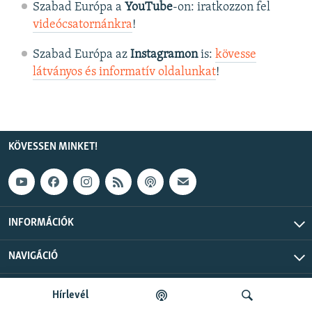
Szabad Európa a
YouTube
-on: iratkozzon fel
videócsatornánkra
!
Szabad Európa az
Instagramon
is:
kövesse
látványos és informatív oldalunkat
! ​
KÖVESSEN MINKET!
INFORMÁCIÓK
NAVIGÁCIÓ
Szabad Európa © 2026 RFE/RL, Inc. Minden jog fenntartva.
Hírlevél