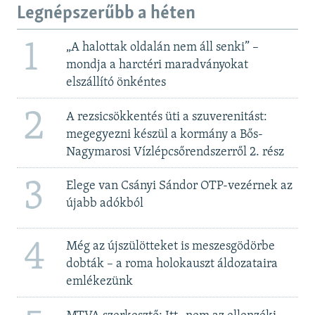
Legnépszerűbb a héten
1
„A halottak oldalán nem áll senki” –
mondja a harctéri maradványokat
elszállító önkéntes
2
A rezsicsökkentés üti a szuverenitást:
megegyezni készül a kormány a Bős-
Nagymarosi Vízlépcsőrendszerről 2. rész
3
Elege van Csányi Sándor OTP-vezérnek az
újabb adókból
4
Még az újszülötteket is meszesgödörbe
dobták – a roma holokauszt áldozataira
emlékezünk