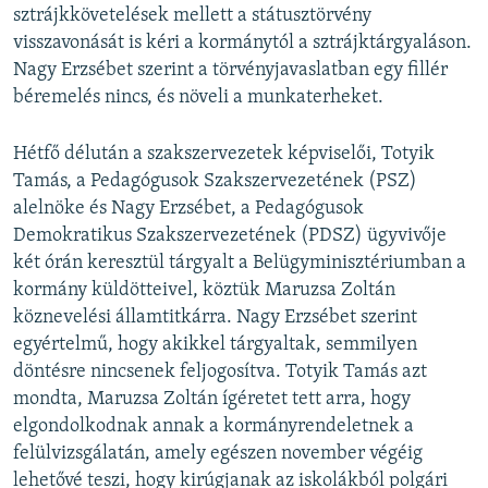
sztrájkkövetelések mellett a státusztörvény
visszavonását is kéri a kormánytól a sztrájktárgyaláson.
Nagy Erzsébet szerint a törvényjavaslatban egy fillér
béremelés nincs, és növeli a munkaterheket.
Hétfő délután a szakszervezetek képviselői, Totyik
Tamás, a Pedagógusok Szakszervezetének (PSZ)
alelnöke és Nagy Erzsébet, a Pedagógusok
Demokratikus Szakszervezetének (PDSZ) ügyvivője
két órán keresztül tárgyalt a Belügyminisztériumban a
kormány küldötteivel, köztük Maruzsa Zoltán
köznevelési államtitkárra. Nagy Erzsébet szerint
egyértelmű, hogy akikkel tárgyaltak, semmilyen
döntésre nincsenek feljogosítva. Totyik Tamás azt
mondta, Maruzsa Zoltán ígéretet tett arra, hogy
elgondolkodnak annak a kormányrendeletnek a
felülvizsgálatán, amely egészen november végéig
lehetővé teszi, hogy kirúgjanak az iskolákból polgári