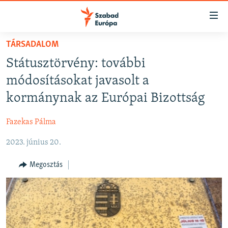
Akadálymentes
mód
Ugrás
TÁRSADALOM
a
NAPIRENDEN
Státusztörvény: további
fő
AKTUÁLIS
oldalra
módosításokat javasolt a
FELIRATKOZÁS
PODCASTOK
Ugrás
kormánynak az Európai Bizottság
a
VIDEÓK
tartalomjegyzékre
Fazekas Pálma
Spotify
ELEMZŐ
Ugrás
a
2023. június 20.
NER15
Feliratkozás
keresésre
SZABADON
Megosztás
TÁRSADALOM
DEMOKRÁCIA
A PÉNZ NYOMÁBAN