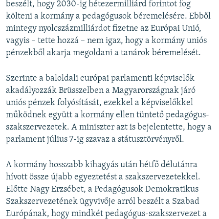
beszélt, hogy 2030-ig hétezermilliárd forintot fog
költeni a kormány a pedagógusok béremelésére. Ebből
mintegy nyolcszázmilliárdot fizetne az Európai Unió,
vagyis – tette hozzá – nem igaz, hogy a kormány uniós
pénzekből akarja megoldani a tanárok béremelését.
Szerinte a baloldali európai parlamenti képviselők
akadályozzák Brüsszelben a Magyarországnak járó
uniós pénzek folyósítását, ezekkel a képviselőkkel
működnek együtt a kormány ellen tüntető pedagógus-
szakszervezetek. A miniszter azt is bejelentette, hogy a
parlament július 7-ig szavaz a státusztörvényről.
A kormány hosszabb kihagyás után hétfő délutánra
hívott össze újabb egyeztetést a szakszervezetekkel.
Előtte Nagy Erzsébet, a Pedagógusok Demokratikus
Szakszervezetének ügyvivője arról beszélt a Szabad
Európának, hogy mindkét pedagógus-szakszervezet a