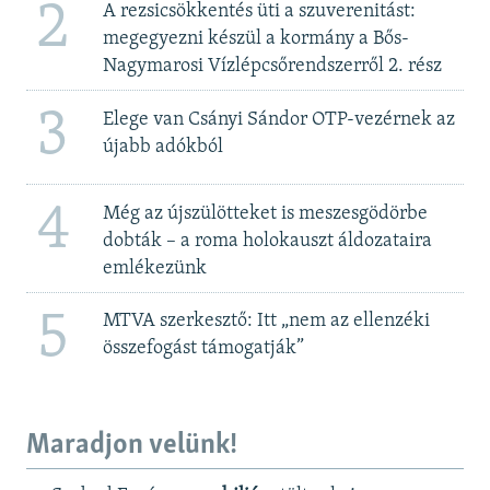
2
A rezsicsökkentés üti a szuverenitást:
megegyezni készül a kormány a Bős-
Nagymarosi Vízlépcsőrendszerről 2. rész
3
Elege van Csányi Sándor OTP-vezérnek az
újabb adókból
4
Még az újszülötteket is meszesgödörbe
dobták – a roma holokauszt áldozataira
emlékezünk
5
MTVA szerkesztő: Itt „nem az ellenzéki
összefogást támogatják”
Maradjon velünk!