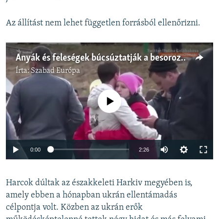
Az állítást nem lehet független forrásból ellenőrizni.
Anyák és feleségek búcsúztatják a besorozott férfiakat Oroszországban
Írta:
Szabad Európa
Jelenleg nincs elérhető tartalom
Auto
0:00
2:26
240p
Harcok dúltak az északkeleti Harkiv megyében is,
360p
amely ebben a hónapban ukrán ellentámadás
Auto
240p
360p
480p
480p
célpontja volt. Közben az ukrán erők
720p