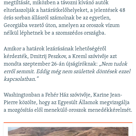
megtiltását, miközben a távozni kívánó autók
eltorlaszolják a határátkelőhelyeket, a jelentések 48
órás sorban állásról számolnak be az egyetlen,
Georgiába vezető úton, amelyen az oroszok vízum
nélkül léphetnek be a szomszédos országba.
Amikor a határok lezárásának lehetőségéről
kérdezték, Dmitrij Peszkov, a Kreml szóvivője azt
mondta szeptember 26-án újságíróknak:
„Nem tudok
erről semmit. Eddig még nem születtek döntések ezzel
kapcsolatban.”
Washingtonban a Fehér Ház szóvivője, Karine Jean-
Pierre közölte, hogy az Egyesült Államok megvizsgálja
a mozgósítás elől menekülő oroszok menedékkérelmét.