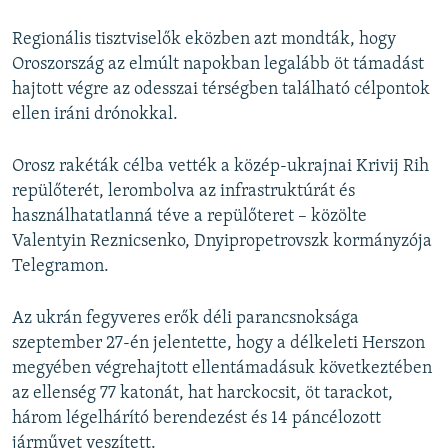
Regionális tisztviselők eközben azt mondták, hogy
Oroszország az elmúlt napokban legalább öt támadást
hajtott végre az odesszai térségben található célpontok
ellen iráni drónokkal.
Orosz rakéták célba vették a közép-ukrajnai Krivij Rih
repülőterét, lerombolva az infrastruktúrát és
használhatatlanná téve a repülőteret – közölte
Valentyin Reznicsenko, Dnyipropetrovszk kormányzója
Telegramon.
Az ukrán fegyveres erők déli parancsnoksága
szeptember 27-én jelentette, hogy a délkeleti Herszon
megyében végrehajtott ellentámadásuk következtében
az ellenség 77 katonát, hat harckocsit, öt tarackot,
három légelhárító berendezést és 14 páncélozott
járművet veszített.