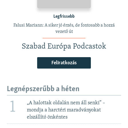
Legfrissebb
Falusi Mariann: A siker jó érzés, de fontosabb a hozzá
vezető út
Szabad Európa Podcastok
Feliratkozás
Legnépszerűbb a héten
1
„A halottak oldalán nem áll senki” –
mondja a harctéri maradványokat
elszállító önkéntes