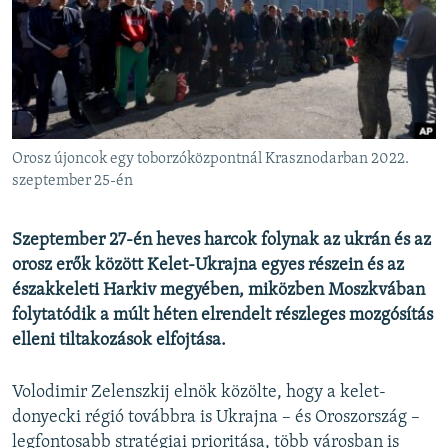
EURÓPAI UNIÓ
VILÁG
KLÍMAVÁLTOZÁS
A MÚLT TANULSÁGAI
Orosz újoncok egy toborzóközpontnál Krasznodarban 2022.
KÖVESSEN MINKET!
szeptember 25-én
Szeptember 27-én heves harcok folynak az ukrán és az
orosz erők között Kelet-Ukrajna egyes részein és az
Valamennyi RFE/RL weboldal
északkeleti Harkiv megyében, miközben Moszkvában
folytatódik a múlt héten elrendelt részleges mozgósítás
elleni tiltakozások elfojtása.
Volodimir Zelenszkij elnök közölte, hogy a kelet-
donyecki régió továbbra is Ukrajna – és Oroszország –
legfontosabb stratégiai prioritása, több városban is