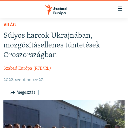
Akadálymentes
mód
Ugrás
VILÁG
a
NAPIRENDEN
Súlyos harcok Ukrajnában,
fő
AKTUÁLIS
oldalra
mozgósításellenes tüntetések
FELIRATKOZÁS
PODCASTOK
Ugrás
Oroszországban
a
VIDEÓK
tartalomjegyzékre
Szabad Európa (RFE/RL)
Spotify
ELEMZŐ
Ugrás
a
2022. szeptember 27.
NER15
Feliratkozás
keresésre
SZABADON
Megosztás
TÁRSADALOM
DEMOKRÁCIA
A PÉNZ NYOMÁBAN