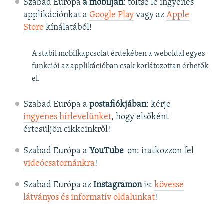
Szabad Európa
a mobilján
: töltse le ingyenes
applikációnkat a
Google Play
vagy az
Apple
Store
kínálatából!
A stabil mobilkapcsolat érdekében a weboldal egyes
funkciói az applikációban csak korlátozottan érhetők
el.
Szabad Európa a
postafiókjában
: kérje
ingyenes hírlevelünket
, hogy elsőként
értesüljön cikkeinkről!
Szabad Európa a
YouTube
-on: iratkozzon fel
videócsatornánkra
!
Szabad Európa az
Instagramon
is:
kövesse
látványos és informatív oldalunkat
! ​