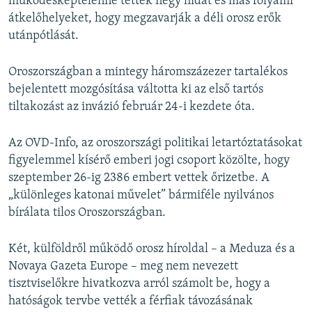
működésképtelenné tettek négy hidat és más folyami
720p
1080p
átkelőhelyeket, hogy megzavarják a déli orosz erők
1080p
utánpótlását.
Oroszországban a mintegy háromszázezer tartalékos
bejelentett mozgósítása váltotta ki az első tartós
tiltakozást az invázió február 24-i kezdete óta.
Az OVD-Info, az oroszországi politikai letartóztatásokat
figyelemmel kísérő emberi jogi csoport közölte, hogy
szeptember 26-ig 2386 embert vettek őrizetbe. A
„különleges katonai művelet” bármiféle nyilvános
bírálata tilos Oroszországban.
Két, külföldről működő orosz híroldal – a Meduza és a
Novaya Gazeta Europe – meg nem nevezett
tisztviselőkre hivatkozva arról számolt be, hogy a
hatóságok tervbe vették a férfiak távozásának