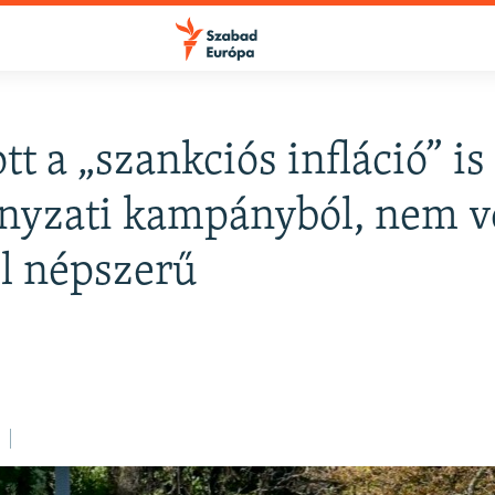
t a „szankciós infláció” is
FELIRATKOZÁS
yzati kampányból, nem v
l népszerű
Apple Podcasts
Spotify
Feliratkozás