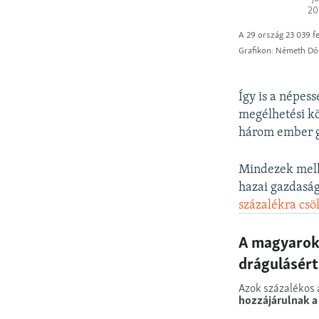
Így is a népes
megélhetési k
három ember g
Mindezek melle
hazai gazdasá
százalékra cs