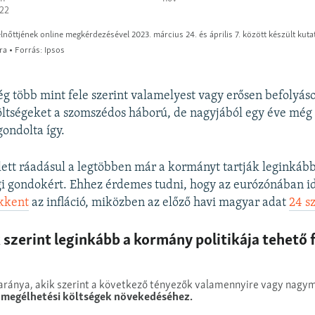
ség több mint fele szerint valamelyest vagy erősen befolyáso
öltségeket a szomszédos háború, de nagyjából egy éve még
ondolta így.
tt ráadásul a legtöbben már a kormányt tartják leginkább
gi gondokért. Ehhez érdemes tudni, hogy az eurózónában 
ökkent
az infláció, miközben az előző havi magyar adat
24 s