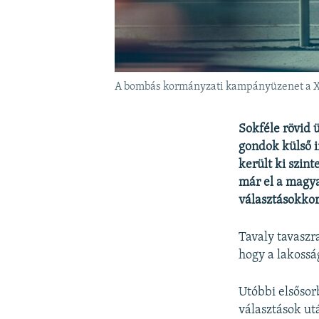
A bombás kormányzati kampányüzenet a XI.
Sokféle rövid 
gondok külső i
került ki szin
már el a magya
választásokko
Tavaly tavaszr
hogy a lakossá
Utóbbi elsősor
választások ut