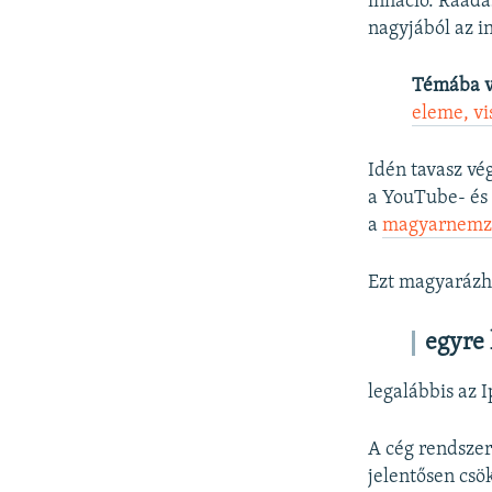
infláció. Ráadá
nagyjából az in
Témába 
eleme, vi
Idén tavasz vé
a YouTube- és 
a
magyarnemz
Ezt magyarázha
egyre 
legalábbis az 
A cég rendszer
jelentősen csö