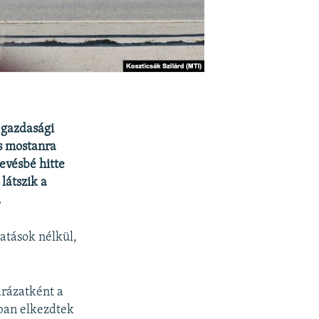
 gazdasági
s mostanra
kevésbé hitte
látszik a
.
atások nélkül,
arázatként a
óban elkezdtek