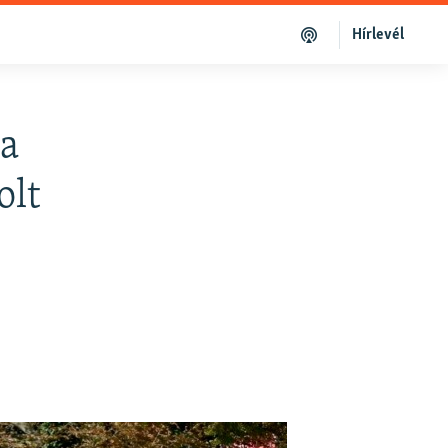
Hírlevél
 a
olt