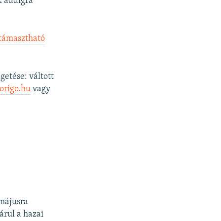
k addigra
átámasztható
getése: váltott
origo.hu
vagy
májusra
rul a hazai