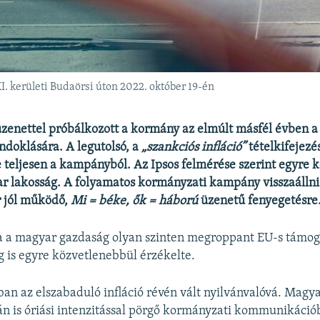
 kerületi Budaörsi úton 2022. október 19-én
üzenettel próbálkozott a kormány az elmúlt másfél évben a
ndoklására. A legutolsó, a
„szankciós infláció”
tételkifejezé
te teljesen a kampányból. Az Ipsos felmérése szerint egyre 
r lakosság. A folyamatos kormányzati kampány visszaállni 
r jól működő,
Mi = béke, ők = háború
üzenetű fenyegetésre
a a magyar gazdaság olyan szinten megroppant EU-s támog
g is egyre közvetlenebbül érzékelte.
ban az elszabaduló infláció révén vált nyilvánvalóvá. Magy
án is óriási intenzitással pörgő kormányzati kommunikáci