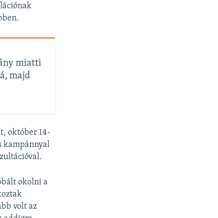
flációnak
ebben.
ány miatti
vá, majd
, október 14-
s kampánnyal
zultációval.
bált okolni a
koztak
bb volt az