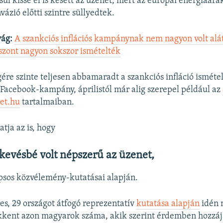
sul kissé el is késett az üzenet, mert az európai energiaára
vázió előtti szintre süllyedtek.
vág:
A szankciós inflációs kampánynak nem nagyon volt al
szont nagyon sokszor ismételték
gére szinte teljesen abbamaradt a szankciós infláció ismétel
Facebook-kampány, áprilistól már alig szerepel például az
et.hu
tartalmaiban.
tja az is, hogy
kevésbé volt népszerű az üzenet,
Ipsos közvélemény-kutatásai alapján.
es, 29 országot átfogó reprezentatív
kutatása alapján
idén 
kkent azon magyarok száma, akik szerint érdemben hozzájá