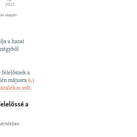
lja a hazai
 négyből
 felelősnek a
idén májusra
6,1
zázalékos volt
.