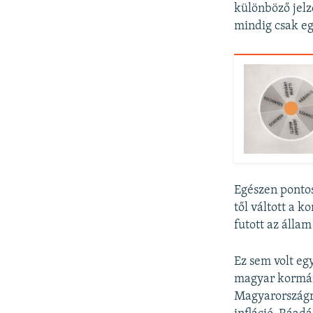
különböző jelző
mindig csak eg
Egészen pontos
től váltott a 
futott az álla
Ez sem volt eg
magyar kormán
Magyarországr