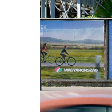
EURÓPAI UNIÓ
VILÁG
KLÍMAVÁLTOZÁS
A MÚLT TANULSÁGAI