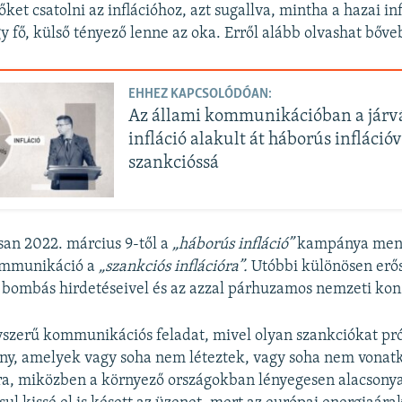
ket csatolni az inflációhoz, azt sugallva, mintha a hazai in
y fő, külső tényező lenne az oka. Erről alább olvashat bőv
EHHEZ KAPCSOLÓDÓAN:
Az állami kommunikációban a járv
infláció alakult át háborús infláció
szankcióssá
an 2022. március 9-től a
„háborús infláció”
kampánya ment
kommunikáció a
„szankciós inflációra”.
Utóbbi különösen erő
m bombás hirdetéseivel és az azzal párhuzamos nemzeti kon
yszerű kommunikációs feladat, mivel olyan szankciókat pró
y, amelyek vagy soha nem léteztek, vagy soha nem vonat
a, miközben a környező országokban lényegesen alacsonya