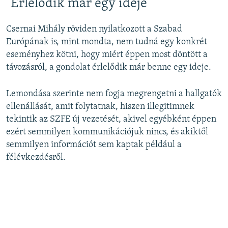
"Érlelődik már egy ideje"
Auto
240p
360p
480p
480p
Csernai Mihály röviden nyilatkozott a Szabad
720p
Európának is, mint mondta, nem tudná egy konkrét
720p
1080p
eseményhez kötni, hogy miért éppen most döntött a
1080p
távozásról, a gondolat érlelődik már benne egy ideje.
Lemondása szerinte nem fogja megrengetni a hallgatók
ellenállását, amit folytatnak, hiszen illegitimnek
tekintik az SZFE új vezetését, akivel egyébként éppen
ezért semmilyen kommunikációjuk nincs, és akiktől
semmilyen információt sem kaptak például a
félévkezdésről.