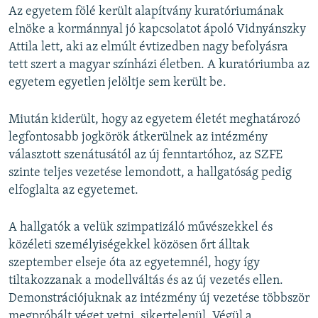
Az egyetem fölé került alapítvány kuratóriumának
elnöke a kormánnyal jó kapcsolatot ápoló Vidnyánszky
Attila lett, aki az elmúlt évtizedben nagy befolyásra
tett szert a magyar színházi életben. A kuratóriumba az
egyetem egyetlen jelöltje sem került be.
Miután kiderült, hogy az egyetem életét meghatározó
legfontosabb jogkörök átkerülnek az intézmény
választott szenátusától az új fenntartóhoz, az SZFE
szinte teljes vezetése lemondott, a hallgatóság pedig
elfoglalta az egyetemet.
A hallgatók a velük szimpatizáló művészekkel és
közéleti személyiségekkel közösen őrt álltak
szeptember elseje óta az egyetemnél, hogy így
tiltakozzanak a modellváltás és az új vezetés ellen.
Demonstrációjuknak az intézmény új vezetése többször
megpróbált véget vetni, sikertelenül. Végül a