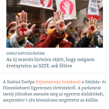
EHHEZ KAPCSOLÓDÓAN:
Az új vezetés hirtelen rájött, hogy mégsem
érvénytelen az SZFE-sek féléve
A Szabad Európa
folyamatosan beszámolt
a Színház- és
Filmművészeti Egyetemen történtekről. A parlament
tavaly júliusban szavazta meg az egyetem átalakítását,
szeptember 1-jén hivatalosan megtörtént az átállás.