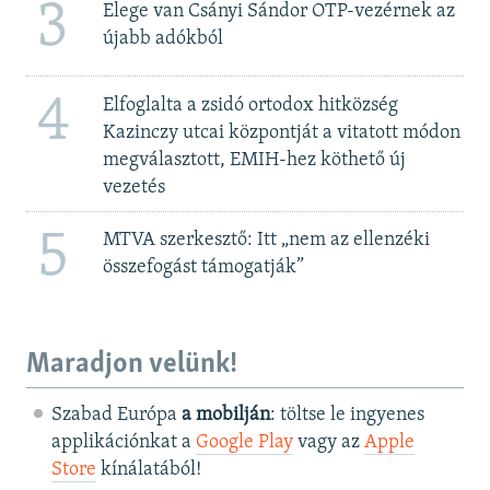
3
Elege van Csányi Sándor OTP-vezérnek az
újabb adókból
4
Elfoglalta a zsidó ortodox hitközség
Kazinczy utcai központját a vitatott módon
megválasztott, EMIH-hez köthető új
vezetés
5
MTVA szerkesztő: Itt „nem az ellenzéki
összefogást támogatják”
Maradjon velünk!
Szabad Európa
a mobilján
: töltse le ingyenes
applikációnkat a
Google Play
vagy az
Apple
Store
kínálatából!