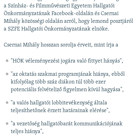
a Színház- és Filmművészeti Egyetem Hallgatói
Önkormányzatának Facebook-oldalán és Csernai
Mihály közösségi oldalán arról, hogy lemond posztjáról
a SZFE Hallgatói Önkormányzatának elnöke.
Csernai Mihály hosszan sorolja érveit, mint írja a
"HÖK véleményezési jogára való fittyet hányás",
"az oktatás szakmai programjának hiánya, ebből
kifolyólag több száz diákon túl több ezer
potenciális felvételiző figyelmen kívül hagyása",
"a valós hallgatói lobbitevékenység általa
teljesíthetőnek érzett határainak elérése",
"a vezetőség hallgatóbarát kommunikációjának
teljes hiánya",