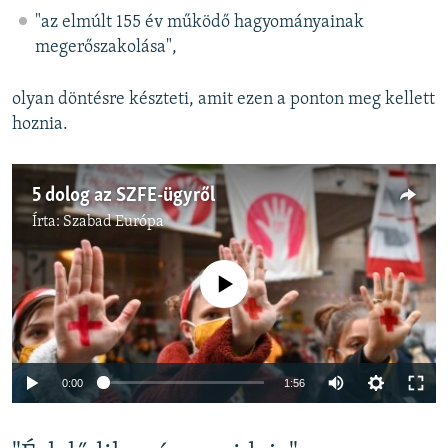
"az elmúlt 155 év működő hagyományainak
megerőszakolása",
olyan döntésre készteti, amit ezen a ponton meg kellett
hoznia.
5 dolog az SZFE-ügyről
Írta:
Szabad Európa
Jelenleg nincs elérhető tartalom
Auto
0:00
1:56
240p
360p