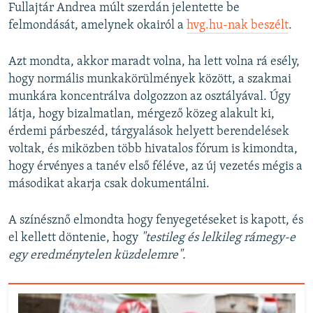
Fullajtár Andrea múlt szerdán jelentette be
felmondását, amelynek okairól a
hvg.hu-nak beszélt
.
Azt mondta, akkor maradt volna, ha lett volna rá esély,
hogy normális munkakörülmények között, a szakmai
munkára koncentrálva dolgozzon az osztályával. Úgy
látja, hogy bizalmatlan, mérgező közeg alakult ki,
érdemi párbeszéd, tárgyalások helyett berendelések
voltak, és miközben több hivatalos fórum is kimondta,
hogy érvényes a tanév első féléve, az új vezetés mégis a
másodikat akarja csak dokumentálni.
A színésznő elmondta hogy fenyegetéseket is kapott, és
el kellett döntenie, hogy
"testileg és lelkileg rámegy-e
egy eredménytelen küzdelemre".