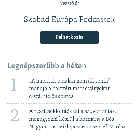
vezető út
Szabad Európa Podcastok
Feliratkozás
Legnépszerűbb a héten
1
„A halottak oldalán nem áll senki” –
mondja a harctéri maradványokat
elszállító önkéntes
2
A rezsicsökkentés üti a szuverenitást:
megegyezni készül a kormány a Bős-
Nagymarosi Vízlépcsőrendszerről 2. rész