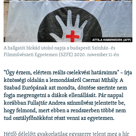
EURÓPAI UNIÓ
VILÁG
KLÍMAVÁLTOZÁS
A MÚLT TANULSÁGAI
A hallgatói blokád utolsó napja a budapesti Színház- és
KÖVESSEN MINKET!
Filmművészeti Egyetemen (SZFE) 2020. november 11-én
"Úgy érzem, elértem reális cselekvési határaimra" – írja
közösségi oldalán a lemondásáról Csernai Mihály. A
Valamennyi RFE/RL weboldal
Szabad Európának azt mondta, döntése szerinte nem
fogja megrengetni a diákok ellenállását. Pár nappal
korábban Fullajtár Andrea színművész jelentette be,
hogy felmond, mert ebben a rendszerben többé nem
tud osztályfőnökként részt venni az egyetemen.
Hétfő délelőtt gyakorlatilag egyszerre jelent meg a hír