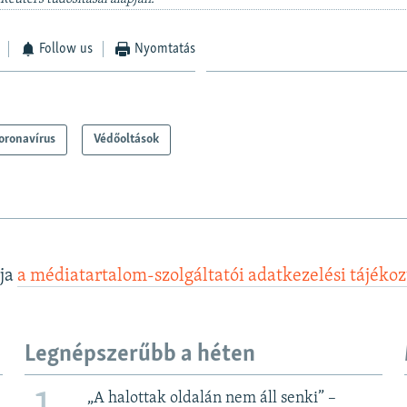
Follow us
Nyomtatás
oronavírus
Védőoltások
lja
a médiatartalom-szolgáltatói adatkezelési tájéko
Legnépszerűbb a héten
„A halottak oldalán nem áll senki” –