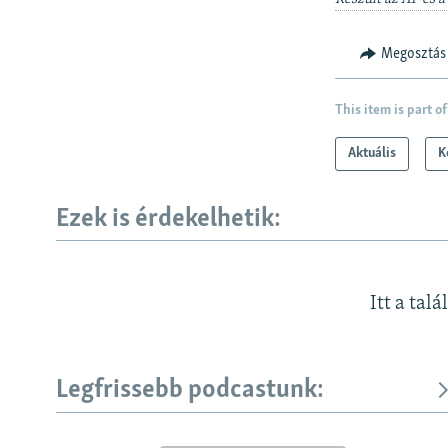
Megosztás
This item is part of
Aktuális
K
Ezek is érdekelhetik:
Itt a talá
Legfrissebb podcastunk:
KÖVESSEN MINKET!