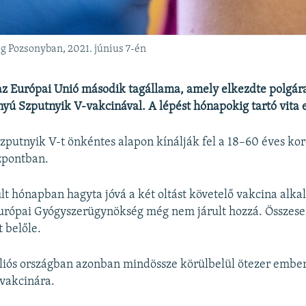
eg Pozsonyban, 2021. június 7-én
 az Európai Unió második tagállama, amely elkezdte polgára
yú Szputnyik V-vakcinával. A lépést hónapokig tartó vita 
 Szputnyik V-t önkéntes alapon kínálják fel a 18–60 éves ko
özpontban.
lt hónapban hagyta jóvá a két oltást követelő vakcina alka
urópai Gyógyszerügynökség még nem járult hozzá. Összese
 belőle.
illiós országban azonban mindössze körülbelül ötezer ember 
 vakcinára.