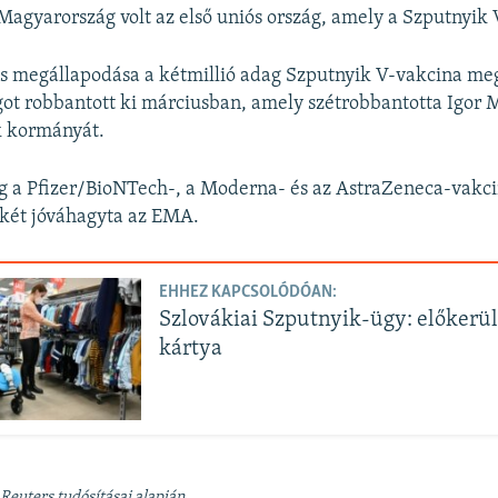
agyarország volt az első uniós ország, amely a Szputnyik V
os megállapodása a kétmillió adag Szputnyik V-vakcina me
ágot robbantott ki márciusban, amely szétrobbantotta Igor 
k kormányát.
g a Pfizer/BioNTech-, a Moderna- és az AstraZeneca-vakcin
két jóváhagyta az EMA.
EHHEZ KAPCSOLÓDÓAN:
Szlovákiai Szputnyik-ügy: előkerü
kártya
 Reuters tudósításai alapján.