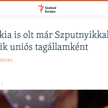
kia is olt már Szputnyikkal
FELIRATKOZÁS
k uniós tagállamként
Apple Podcasts
(RFE/RL)
Spotify
Feliratkozás