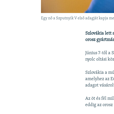
Egy nő a Szputnyik V első adagját kapja m
Szlovákia lett
orosz gyártmán
Június 7-től a
nyolc oltási k
Szlovákia a mú
amelyhez az E
adagot vásárolt
Az öt és fél m
eddig az orosz