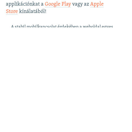
applikációnkat a
Google Play
vagy az
Apple
Store
kínálatából!
A stabil mobilkapcsolat érdekében a weboldal egyes
funkciói az applikációban csak korlátozottan érhetők
el.
Szabad Európa a
postafiókjában
: kérje
ingyenes hírlevelünket
, hogy elsőként
értesüljön cikkeinkről!
Szabad Európa a
YouTube
-on: iratkozzon fel
videócsatornánkra
!
Szabad Európa az
Instagramon
is:
kövesse
látványos és informatív oldalunkat
! ​