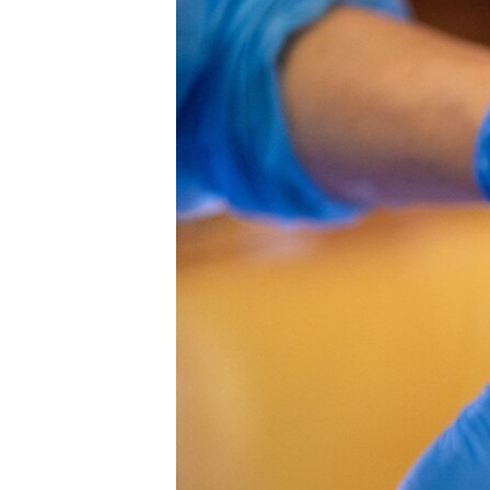
EURÓPAI UNIÓ
VILÁG
KLÍMAVÁLTOZÁS
A MÚLT TANULSÁGAI