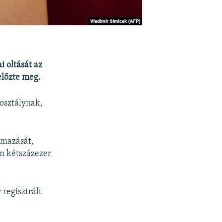
i oltását az
előzte meg.
rosztálynak,
lmazását,
n kétszázezer
regisztrált