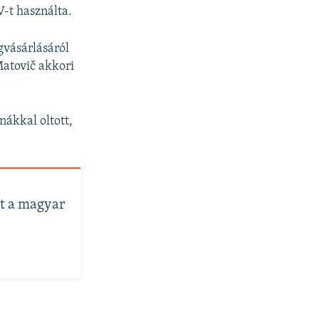
-t használta.
gvásárlásáról
Matovič akkori
ákkal oltott,
lt a magyar