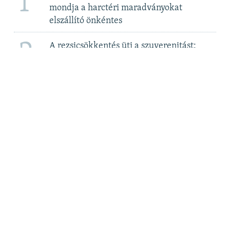
1
mondja a harctéri maradványokat
elszállító önkéntes
2
A rezsicsökkentés üti a szuverenitást:
megegyezni készül a kormány a Bős-
Nagymarosi Vízlépcsőrendszerről 2. rész
3
Elege van Csányi Sándor OTP-vezérnek az
újabb adókból
4
Még az újszülötteket is meszesgödörbe
dobták – a roma holokauszt áldozataira
emlékezünk
5
MTVA szerkesztő: Itt „nem az ellenzéki
összefogást támogatják”