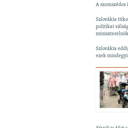
A szomszédos M
Szlovákia titk
politikai váls
miniszterelnö
Szlovákia eddi
ezek mindegyi
Készült az AP és a