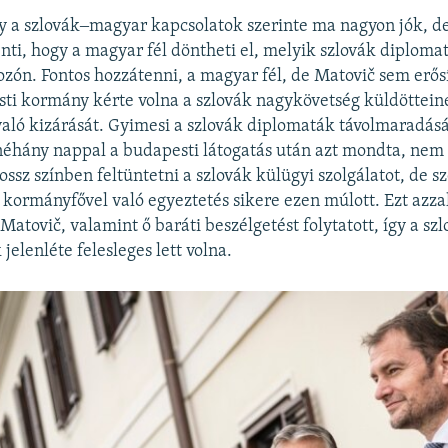
 a szlovák‒magyar kapcsolatok szerinte ma nagyon jók, de
enti, hogy a magyar fél döntheti el, melyik szlovák diplomat
ozón. Fontos hozzátenni, a magyar fél, de Matovič sem erős
ti kormány kérte volna a szlovák nagykövetség küldöttein
való kizárását. Gyimesi a szlovák diplomaták távolmaradás
éhány nappal a budapesti látogatás után azt mondta, nem 
sz színben feltüntetni a szlovák külügyi szolgálatot, de sz
kormányfővel való egyeztetés sikere ezen múlott. Ezt azza
Matovič, valamint ő baráti beszélgetést folytatott, így a sz
jelenléte felesleges lett volna.