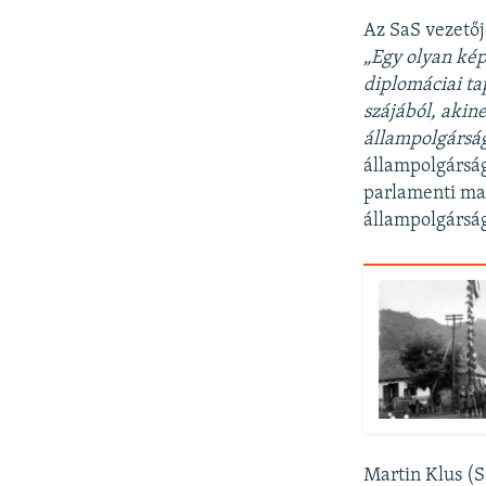
Az SaS vezetője
„Egy olyan kép
diplomáciai ta
szájából, akin
állampolgársá
állampolgárság
parlamenti man
állampolgársá
Martin Klus (S