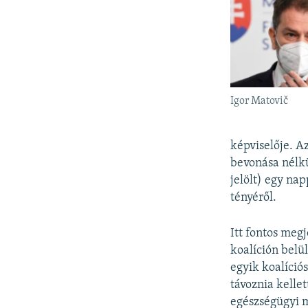
Igor Matovič
képviselője. A
bevonása nélkü
jelölt) egy na
tényéről.
Itt fontos meg
koalíción belü
egyik koalíció
távoznia kellet
egészségügyi m