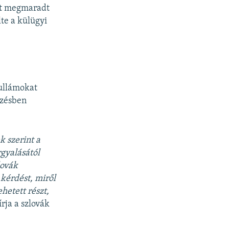
ött megmaradt
lte a külügyi
hullámokat
yzésben
k szerint a
gyalásától
lovák
 kérdést, miről
hetett részt,
 írja a szlovák