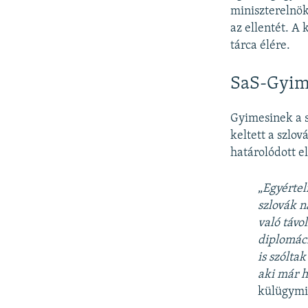
miniszterelnök
az ellentét. A
tárca élére.
SaS-Gyim
Gyimesinek a s
keltett a szlo
határolódott el
„
Egyértel
szlovák n
való távo
diplomáci
is szólta
aki már h
külügymin