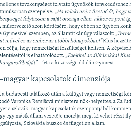
amellenes tevékenységet folytató ügynökök ténykedéséhez h
vitaműsorban szerepelve.
„Ha valaki azért fizetné őt, hogy v
kenységet folytasson a saját országa ellen, akkor ez pont í
A műsorvezető azon kérdésére, hogy ebben az ügyben konkr
Gyimesivel szemben, az államtitkár úgy válaszolt:
„Termé
it művel ez az ember az utóbbi hónapokban!”
Klus hozzáte
en célja, hogy nemzetiségi feszültséget keltsen. A képvise
elentéseitől is elhatárolódott.
„Ezekkel az állításokkal Klus
hungarofóbiáját”
– írta a közösségi oldalán Gyimesi.
k‒magyar kapcsolatok dimenziója
a budapesti találkozó után a külügyi vagy nemzetiségi k
kodó Veronika Remišová miniszterelnök-helyettes, a Za ľu
gyet a szlovák‒magyar kapcsolatok szempontjából komment
ogy egy másik állam vezetője mondja meg, ki vehet részt il
gsúlyozta, Szlovákia büszke és független állam.