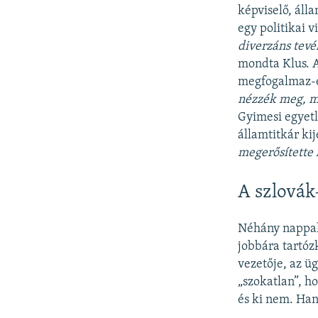
képviselő, áll
egy politikai 
diverzáns tevé
mondta Klus. 
megfogalmaz-e 
nézzék meg, m
Gyimesi egyetl
államtitkár kij
megerősítette 
A szlová
Néhány nappal 
jobbára tartóz
vezetője, az ü
„szokatlan”, h
és ki nem. Han