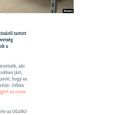
ináról tartott
övetség
ok a
erelnök, aki
kvában járt,
atott, hogy az
kérje. Orbán
 ígért az orosz
sérte az OĽaNO