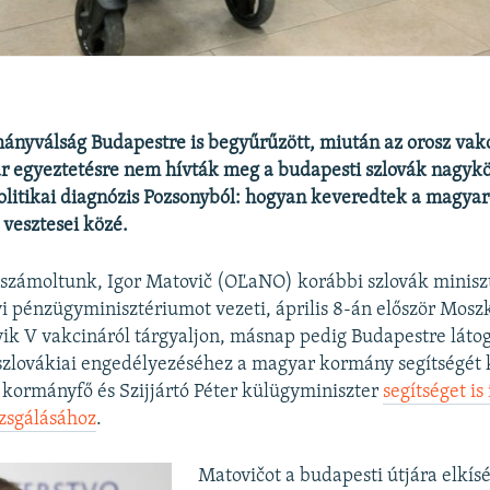
ányválság Budapestre is begyűrűzött, miután az orosz vakc
r egyeztetésre nem hívták meg a budapesti szlovák nagyk
Politikai diagnózis Pozsonyból: hogyan keveredtek a magyar
vesztesei közé.
számoltunk, Igor Matovič (OĽaNO) korábbi szlovák miniszt
i pénzügyminisztériumot vezeti, április 8-án először Mosz
ik V vakcináról tárgyaljon, másnap pedig Budapestre látog
szlovákiai engedélyezéséhez a magyar kormány segítségét 
kormányfő és Szijjártó Péter külügyminiszter
segítséget is
zsgálásához
.
Matovičot a budapesti útjára elkí