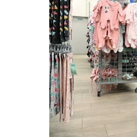
EURÓPAI UNIÓ
VILÁG
KLÍMAVÁLTOZÁS
A MÚLT TANULSÁGAI