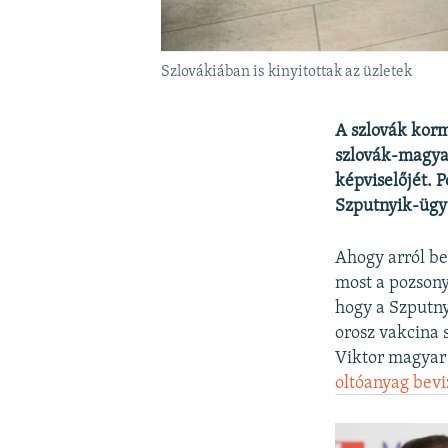
Szlovákiában is kinyitottak az üzletek
A szlovák korm
szlovák-magya
képviselőjét. 
Szputnyik-ügy 
Ahogy arról be
most a pozsony
hogy a Szputny
orosz vakcina 
Viktor magyar 
oltóanyag bevi