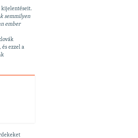
kijelentéseit.
nek semmilyen
yan ember
zlovák
 és ezzel a
ák
érdekeket