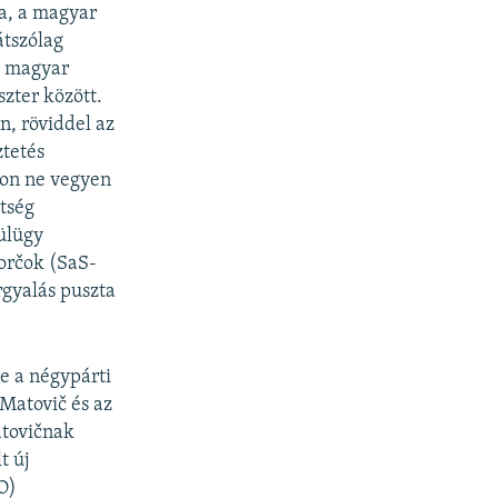
ja, a magyar
átszólag
a magyar
zter között.
n, röviddel az
tetés
azon ne vegyen
tség
ülügy
orčok (SaS-
rgyalás puszta
te a négypárti
 Matovič és az
atovičnak
t új
O)