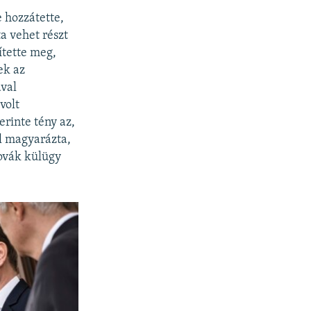
 hozzátette,
a vehet részt
ítette meg,
ek az
ával
volt
erinte tény az,
l magyarázta,
lovák külügy