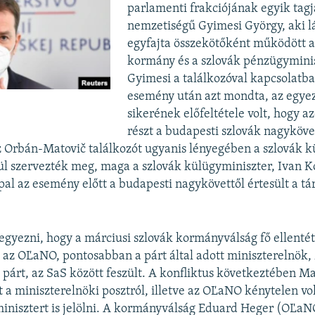
parlamenti frakciójának egyik tag
nemzetiségű Gyimesi György, aki l
egyfajta összekötőként működött 
kormány és a szlovák pénzügyminis
Gyimesi a találkozóval kapcsolatba
esemény után azt mondta, az egyez
sikerének előfeltétele volt, hogy 
részt a budapesti szlovák nagyköve
z Orbán-Matovič találkozót ugyanis lényegében a szlovák k
l szervezték meg, maga a szlovák külügyminiszter, Ivan K
ppal az esemény előtt a budapesti nagykövettől értesült a tá
jegyezni, hogy a márciusi szlovák kormányválság fő ellenté
l az OĽaNO, pontosabban a párt által adott miniszterelnök,
s párt, az SaS között feszült. A konfliktus következtében M
t a miniszterelnöki posztról, illetve az OĽaNO kénytelen vol
inisztert is jelölni. A kormányválság Eduard Heger (OĽaN