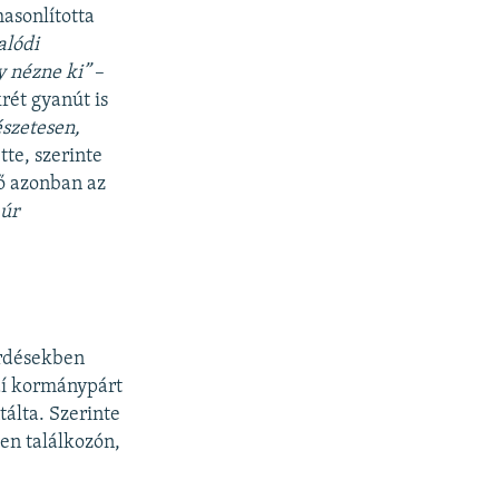
asonlította
alódi
gy nézne ki”
–
ét gyanút is
szetesen,
tte, szerinte
lő azonban az
 úr
érdésekben
dí kormánypárt
álta. Szerinte
yen találkozón,