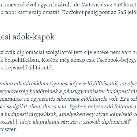
i kinevezésével ugyan lezárult, de Matovič és az SaS köz
 korábbi karrierdiplomatát, Korčokot pedig pont az SaS jelö
esi adok-kapok
zlovák diplomáciai szolgálatról tett kijelentése nem várt 
vák belpolitikában, Korčok még aznap este Facebook-bejeg
 a képviselő állításaitól.
műen elhatárolódom Gyimesi képviselő állításaitól, amelye
agykövetség küldöttének a pénzügyminiszter budapesti tár
lmaradása az egyeztetés sikerének előfeltétele volt. Ez a sz
ai szolgálat elleni durva vád. Egyben helyénvaló feltenni a
k a budapesti tárgyalások, amelyeken egy olyan képviselő ve
osszabb ideje alaptalanul sározza a szlovák diplomáciát
” ‒
iszter.