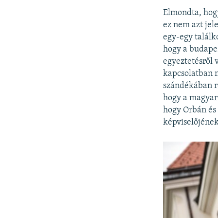
Elmondta, hogy
ez nem azt jel
egy-egy találk
hogy a budapes
egyeztetésről 
kapcsolatban n
szándékában ros
hogy a magyar 
hogy Orbán és 
képviselőjének 