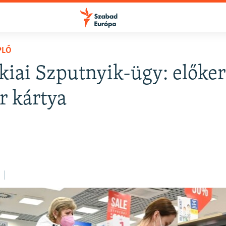
PLÓ
kiai Szputnyik-ügy: előker
r kártya