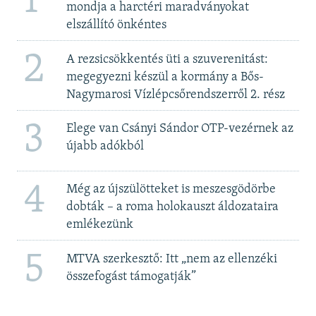
1
mondja a harctéri maradványokat
elszállító önkéntes
2
A rezsicsökkentés üti a szuverenitást:
megegyezni készül a kormány a Bős-
Nagymarosi Vízlépcsőrendszerről 2. rész
3
Elege van Csányi Sándor OTP-vezérnek az
újabb adókból
4
Még az újszülötteket is meszesgödörbe
dobták – a roma holokauszt áldozataira
emlékezünk
5
MTVA szerkesztő: Itt „nem az ellenzéki
összefogást támogatják”