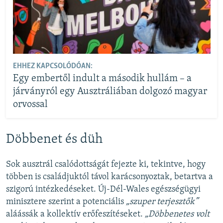
EHHEZ KAPCSOLÓDÓAN:
Egy embertől indult a második hullám – a
járványról egy Ausztráliában dolgozó magyar
orvossal
Döbbenet és düh
Sok ausztrál csalódottságát fejezte ki, tekintve, hogy
többen is családjuktól távol karácsonyoztak, betartva a
szigorú intézkedéseket. Új-Dél-Wales egészségügyi
minisztere szerint a potenciális
„szuper terjesztők”
aláássák a kollektív erőfeszítéseket.
„Döbbenetes volt