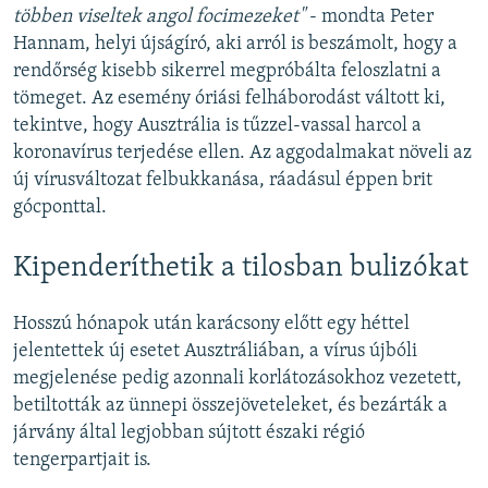
többen viseltek angol focimezeket"
- mondta Peter
Hannam, helyi újságíró, aki arról is beszámolt, hogy a
rendőrség kisebb sikerrel megpróbálta feloszlatni a
tömeget. Az esemény óriási felháborodást váltott ki,
tekintve, hogy Ausztrália is tűzzel-vassal harcol a
koronavírus terjedése ellen. Az aggodalmakat növeli az
új vírusváltozat felbukkanása, ráadásul éppen brit
gócponttal.
Kipenderíthetik a tilosban bulizókat
Hosszú hónapok után karácsony előtt egy héttel
jelentettek új esetet Ausztráliában, a vírus újbóli
megjelenése pedig azonnali korlátozásokhoz vezetett,
betiltották az ünnepi összejöveteleket, és bezárták a
járvány által legjobban sújtott északi régió
tengerpartjait is.