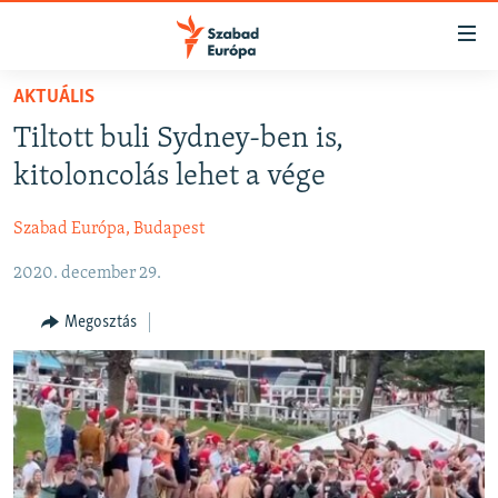
Akadálymentes
mód
Ugrás
AKTUÁLIS
a
NAPIRENDEN
Tiltott buli Sydney-ben is,
fő
AKTUÁLIS
oldalra
kitoloncolás lehet a vége
FELIRATKOZÁS
PODCASTOK
Ugrás
a
Szabad Európa, Budapest
VIDEÓK
tartalomjegyzékre
Spotify
2020. december 29.
ELEMZŐ
Ugrás
a
NER15
Megosztás
Feliratkozás
keresésre
SZABADON
TÁRSADALOM
DEMOKRÁCIA
A PÉNZ NYOMÁBAN