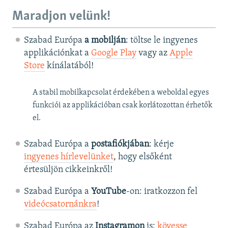
Maradjon velünk!
Szabad Európa
a mobilján
: töltse le ingyenes
applikációnkat a
Google Play
vagy az
Apple
Store
kínálatából!
A stabil mobilkapcsolat érdekében a weboldal egyes
funkciói az applikációban csak korlátozottan érhetők
el.
Szabad Európa a
postafiókjában
: kérje
ingyenes hírlevelünket
, hogy elsőként
értesüljön cikkeinkről!
Szabad Európa a
YouTube
-on: iratkozzon fel
videócsatornánkra
!
Szabad Európa az
Instagramon
is:
kövesse