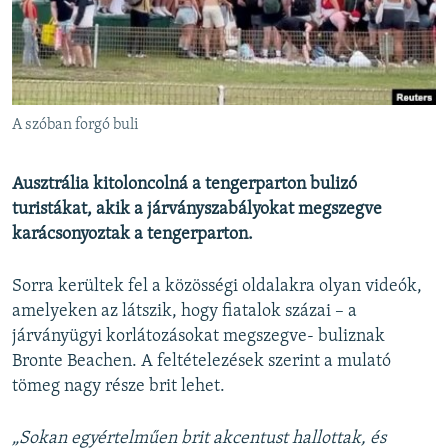
EURÓPAI UNIÓ
VILÁG
KLÍMAVÁLTOZÁS
A MÚLT TANULSÁGAI
A szóban forgó buli
KÖVESSEN MINKET!
Ausztrália kitoloncolná a tengerparton bulizó
turistákat, akik a járványszabályokat megszegve
karácsonyoztak a tengerparton.
Valamennyi RFE/RL weboldal
Sorra kerültek fel a közösségi oldalakra olyan videók,
amelyeken az látszik, hogy fiatalok százai – a
járványügyi korlátozásokat megszegve- buliznak
Bronte Beachen. A feltételezések szerint a mulató
tömeg nagy része brit lehet.
„Sokan egyértelműen brit akcentust hallottak, és