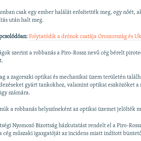
onban csak egy ember halálát erősítették meg, egy nőét, aki
ítás után halt meg.
pcsolódóan:
Folytatódik a drónok csatája Oroszország és U
ágok szerint a robbanás a Piro-Rossz nevű cég bérelt pirot
t.
ólag a zagorszki optikai és mechanikai üzem területén talál
ndezéseket gyárt tankokhoz, valamint optikai eszközöket 
ügy számára.
núk a robbanás helyszíneként az optikai üzemet jelölték 
tségi Nyomozó Bizottság házkutatást rendelt el a Piro-Rossz
a cég műszaki igazgatóját az incidens miatt indított büntet