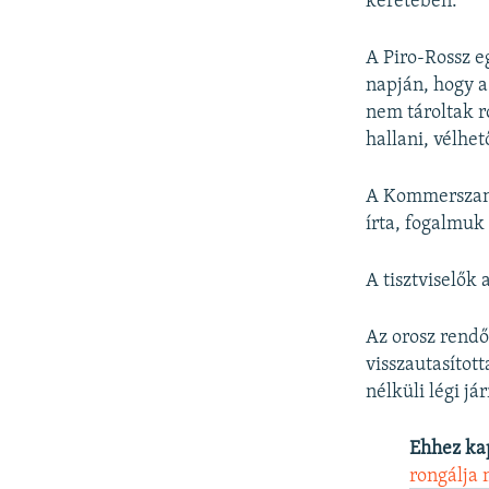
keretében.
A Piro-Rossz e
napján, hogy a
nem tároltak r
hallani, vélhe
A Kommerszant 
írta, fogalmuk 
A tisztviselők
Az orosz rendő
visszautasítot
nélküli légi j
Ehhez ka
rongálja 