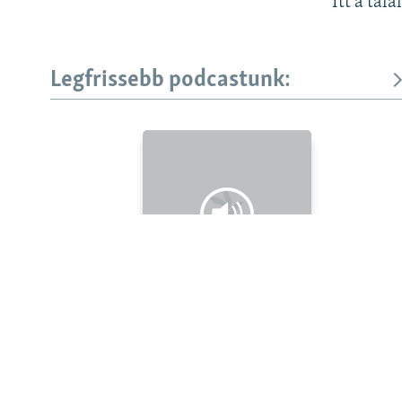
Itt a talá
Legfrissebb podcastunk:
KÖVESSEN MINKET!
Valamennyi RFE/RL weboldal
Legfrissebb
Falusi Mariann: A siker jó érzés, de fontosabb a hozzá
vezető út