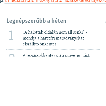
lja
a médiatartalom-szolgáltatói adatkezelési tájéko
Legnépszerűbb a héten
1
„A halottak oldalán nem áll senki” –
mondja a harctéri maradványokat
elszállító önkéntes
2
A rezsicsökkentés üti a szuverenitást:
megegyezni készül a kormány a Bős-
Nagymarosi Vízlépcsőrendszerről 2. rész
3
Elege van Csányi Sándor OTP-vezérnek az
újabb adókból
4
MTVA szerkesztő: Itt „nem az ellenzéki
összefogást támogatják”