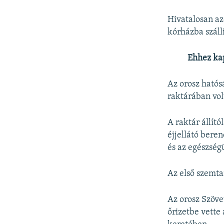
Hivatalosan az
kórházba száll
Ehhez ka
Az orosz hatós
raktárában vol
A raktár állít
éjjellátó bere
és az egészség
Az első szemta
Az orosz Szöve
őrizetbe vette 