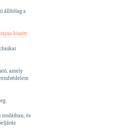
 állítólag a
krajna között
echnikai
ható, amely
a rendvédelem
meg.
 irodáiban, és
őeljárás