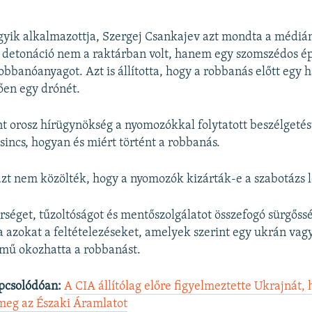
gyik alkalmazottja, Szergej Csankajev azt mondta a médiá
 detonáció nem a raktárban volt, hanem egy szomszédos ép
obbanóanyagot. Azt is állította, hogy a robbanás előtt egy h
tően egy drónét.
orosz hírügynökség a nyomozókkal folytatott beszélgetés
sincs, hogyan és miért történt a robbanás.
 azt nem közölték, hogy a nyomozók kizárták-e a szabotázs 
rséget, tűzoltóságot és mentőszolgálatot összefogó sürgőssé
ta azokat a feltételezéseket, amelyek szerint egy ukrán vagy
ármű okozhatta a robbanást.
pcsolódóan:
A CIA állítólag előre figyelmeztette Ukrajnát,
meg az Északi Áramlatot