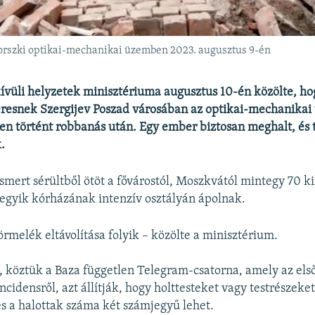
orszki optikai-mechanikai üzemben 2023. augusztus 9-én
ívüli helyzetek minisztériuma augusztus 10-én közölte, h
resnek Szergijev Poszad városában az optikai-mechanika
n történt robbanás után. Egy ember biztosan meghalt, és 
.
smert sérültből ötöt a fővárostól, Moszkvától mintegy 70 k
egyik kórházának intenzív osztályán ápolnak.
örmelék eltávolítása folyik – közölte a minisztérium.
, köztük a Baza független Telegram-csatorna, amely az els
ncidensről, azt állítják, hogy holttesteket vagy testrészeket 
 és a halottak száma két számjegyű lehet.