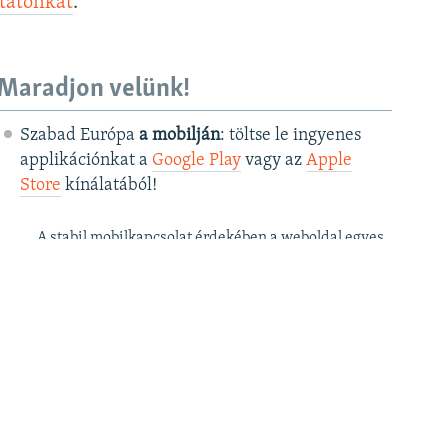
ztatónkat
.
Maradjon velünk!
Szabad Európa
a mobilján
: töltse le ingyenes
applikációnkat a
Google Play
vagy az
Apple
Store
kínálatából!
A stabil mobilkapcsolat érdekében a weboldal egyes
funkciói az applikációban csak korlátozottan érhetők
el.
Szabad Európa a
postafiókjában
: kérje
ingyenes hírlevelünket
, hogy elsőként
értesüljön cikkeinkről!
Szabad Európa a
YouTube
-on: iratkozzon fel