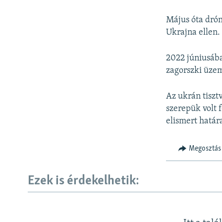
Május óta drón
Ukrajna ellen.
2022 júniusába
zagorszki üze
Az ukrán tiszt
szerepük volt 
elismert határa
Megosztás
Ezek is érdekelhetik: