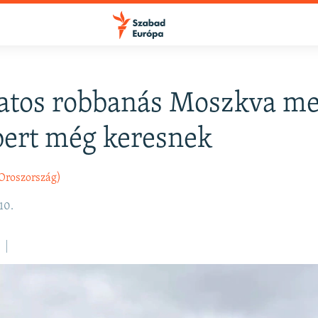
atos robbanás Moszkva mel
FELIRATKOZÁS
ert még keresnek
Apple Podcasts
Oroszország)
10.
Spotify
Feliratkozás