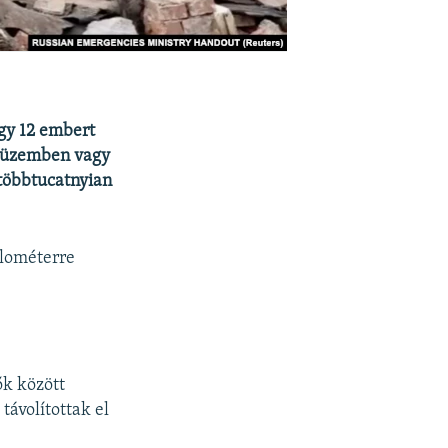
ogy 12 embert
i üzemben vagy
többtucatnyian
ilométerre
ők között
távolítottak el