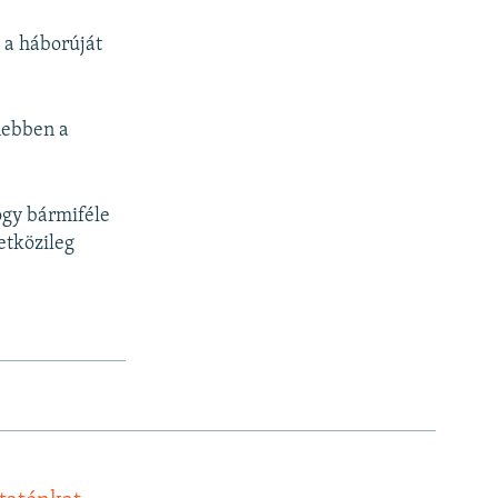
 a háborúját
nebben a
ogy bármiféle
etközileg