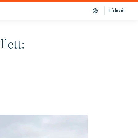
Hírlevél
lett: