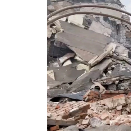
EURÓPAI UNIÓ
VILÁG
KLÍMAVÁLTOZÁS
A MÚLT TANULSÁGAI