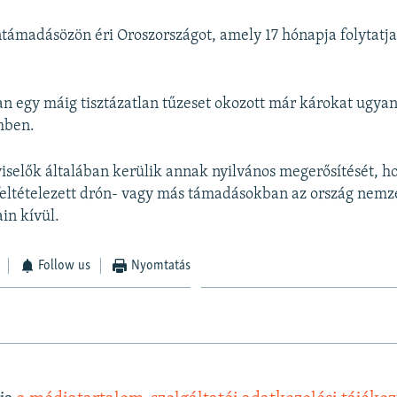
támadásözön éri Oroszországot, amely 17 hónapja folytatja
n egy máig tisztázatlan tűzeset okozott már károkat ugya
mben.
viselők általában kerülik annak nyilvános megerősítését, h
feltételezett drón- vagy más támadásokban az ország nemz
in kívül.
Follow us
Nyomtatás