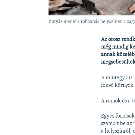
Kutyás mentő a robbanás helyszínén a zag
Az orosz rendk
még mindig ke
annak közelébe
megsebesültek
A mintegy 50 i
fekvő környék 
A romok és a t
Egyes források
számolt be az i
a helyszínről,