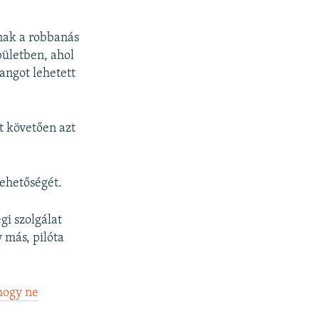
nak a robbanás
ületben, ahol
angot lehetett
t követően azt
lehetőségét.
gi szolgálat
 más, pilóta
 hogy ne